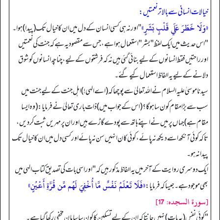
خیالات انسانی سے بالاتر نعمتیں:
«وَلَا خَطَرَ عَلَي قَلْبٍ بَشَرٍ»
"اور نہ ہی کسی انسان کے دل میں ان کا خیال تک (پیدا) ہوا۔
" اس حدیث میں ایک لفظ "بشر" استعمال ہوا ہے، جس سے مقصود یہ ہے کہ جنت کی نعمتیں
اور راحتیں فقط انسانوں کے لیے بنائی گئی ہیں نہ کہ فرشتوں کے لیے، چناچہ انسانوں کو شوق
دلانے کے لیے یہ الفاظ استعمال کیے گئے۔
سیدنا موسیٰ علیہ السلام نے الله تعالیٰ سے پوچھا کہ (اے الہی!) اہل جنت کے لیے جنت میں
سب سے بڑا مقام کون سا ہوگا؟ (اس کے جواب میں) ذات باری تعالیٰ نے فرمایا: (وہ ایسا
مقام ہے) جہاں پر میں نے اپنے ہاتھ سے پودے گاڑے ہیں اور ان پر مہریں ثبت کر دیں،
تاکہ کوئی آنکھ اسے دیکھ نہ پائے، کوئی کان انہیں سن نہ پائے اور کسی دل میں ان کا خیال تک
پیدا نہ ہو۔
ایک دوسری روایت کے آخر میں یہ الفاظ مذکور ہیں کہ "اور اسی بات کی تصدیق کتاب الہی میں
«فَلَا تَعْلَمُ نَفْسٌ مَّا أُخْفِيَ لَهُم مِّن قُرَّةِ أَعْيُنٍ»
بھی موجود ہے۔ جیسا کہ فرمایا:
[سورة السجده: 17]
"کوئی نفس (یہ بات) نہیں جانتا کہ ان کے لیے تسکین کا کون سا سامان مخفی رکھا گیا ہے۔