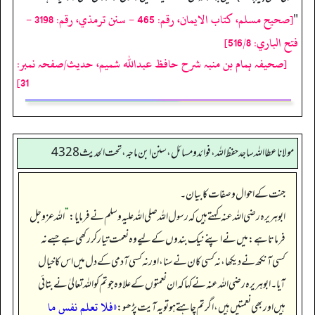
[صحيح مسلم، كتاب الايمان، رقم: 465 - سنن ترمذي، رقم: 3198 -
"
فتح الباري: 516/8]
[صحیفہ ہمام بن منبہ شرح حافظ عبداللہ شمیم، حدیث/صفحہ نمبر:
31]
مولانا عطا الله ساجد حفظ الله، فوائد و مسائل، سنن ابن ماجه، تحت الحديث4328
جنت کے احوال و صفات کا بیان۔
ابوہریرہ رضی اللہ عنہ کہتے ہیں کہ رسول اللہ صلی اللہ علیہ وسلم نے فرمایا:
”
اللہ عزوجل
فرماتا ہے: میں نے اپنے نیک بندوں کے لیے وہ نعمت تیار کر رکھی ہے جسے نہ
کسی آنکھ نے دیکھا، نہ کسی کان نے سنا، اور نہ کسی آدمی کے دل میں اس کا خیال
آیا۔ ابوہریرہ رضی اللہ عنہ نے کہا کہ ان نعمتوں کے علاوہ جو تم کو اللہ تعالیٰ نے بتائی
«فلا تعلم نفس ما
ہیں اور بھی نعمتیں ہیں، اگر تم چاہتے ہو تو یہ آیت پڑھو: