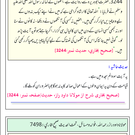
3244. حضرت ابو ہریرہ ؓسے روایت ہے، انھوں نے کہا کہ رسول اللہ صلی اللہ علیہ
وسلم نے فرمایا:
”
اللہ تعالیٰ کا ارشادگرامی ہے کہ میں نے اپنے نیک بندوں کے
لیے وہ چیزیں تیار کر رکھی ہیں۔ جنھیں نہ کسی کی آنکھوں نے دیکھا، نہ کانوں نے سنا
اور نہ کبھی کسی انسان کے دن میں ان کا خیال ہی گزرا۔ اگر چاہتے ہو تو یہ آیت پڑھ
لو۔
”
کوئی نہیں جانتا کہ اس کی آنکھوں کی ٹھنڈک کے لیے کیا کیا چیزیں چھپا کر رکھی گئی
[صحيح بخاري، حديث نمبر:3244]
ہیں۔
“
حدیث حاشیہ:
یہ آیت سوہ الم سجدہ میں ہے۔
قیامت کے دن یہ ایمان والوں کے اعمال صالحہ کا بدلہ ہوگا جو بالضرور ان کو ملے گا۔
[صحیح بخاری شرح از مولانا داود راز، حدیث/صفحہ نمبر: 3244]
مولانا داود راز رحمه الله، فوائد و مسائل، تحت الحديث صحيح بخاري: 7498