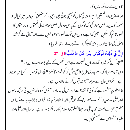
کانوں نے سنا تک نہ ہوگا۔
علاوہ ازیں وہ نعمتیں ایسے انتہائی کمال کو پہنچی ہوئی ہیں، جن کے متعلق کسی دل میں خیال و
تصور تک پیدا نہیں ہوا۔ کیونکہ لوگوں کے پاس وہ دل نہیں جو جنت کی نعمتوں اور راحتوں کا
تصور قائم کر سکیں، یعنی کہ ایسے دلوں میں قوت تصور موجود نہیں ہے۔ الله تعالیٰ نے گزشتہ
امتوں کی تباہی اور بربادی کا تذکرہ کرتے ہوئے ارشاد فرمایا:
«إِنَّ فِي ذَٰلِكَ لَذِكْرَىٰ لِمَن كَانَ لَهُ قَلْبٌ»
[ق: 37]
"یقیناً ان (گزشتہ واقعات) میں نصیحت ہے اس شخص کے لیے جو صاحبِ دل ہو۔ "
اس آیت مبارکہ سے پوری طرح واضح ہو گیا کہ گوشت کا ٹکڑا یعنی دل تو سب کے پاس موجود
ہے، مگر اس دل سے مراد نصیحت قبول کرنے والا دل ہے۔
عام طور پر مشہور ہے کہ کوئی آنکھ جنت اور اس کی بہار اور نعمتوں کو دیکھ نہیں پاتی، جبکہ رسول
الله صلی الله علیہ وسلم نے معراج کے موقع پر ان کا نظارہ کیا تھا، تو اس کا جواب یہ ہے کہ اس
مطلق نفی سے امت محمدیہ علی صاحبھا الصلوٰة والسلام کا نہ دیکھنا مراد ہے، رسول الله صلی الله
علیہ وسلم اس سے مستثنیٰ ہیں۔