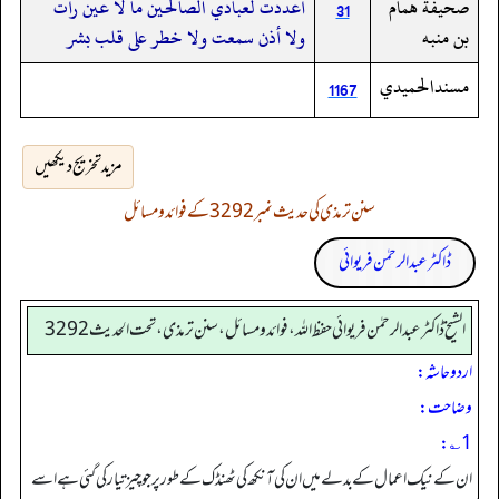
صحيفة همام
أعددت لعبادي الصالحين ما لا عين رأت
31
بن منبه
ولا أذن سمعت ولا خطر على قلب بشر
مسندالحميدي
1167
مزید تخریج دیکھیں
سنن ترمذی کی حدیث نمبر 3292 کے فوائد و مسائل
ڈاکٹر عبدالرحمٰن فریوائی
الشیخ ڈاکٹر عبد الرحمٰن فریوائی حفظ اللہ، فوائد و مسائل، سنن ترمذی، تحت الحديث 3292
اردو حاشہ:
وضاحت:
1؎:
ان کے نیک اعمال کے بدلے میں ان کی آنکھ کی ٹھنڈک کے طور پر جو چیز تیار کی گئی ہے اسے