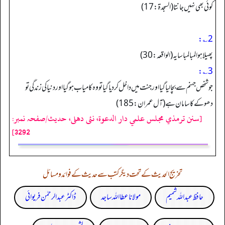
کوئی بھی نہیں جانتا (السجدۃ: 17)
2؎:
پھیلاہوا لمبا لمبا سایہ (الواقعہ: 30)
3؎:
جو شخص جہنم سے بچا لیا گیا اور جنت میں داخل کر دیا گیا تو وہ کامیاب ہو گیا اور دنیا کی زندگی تو
دھوکے کا سامان ہے (آل عمران: 85 1)
[سنن ترمذي مجلس علمي دار الدعوة، نئى دهلى، حدیث/صفحہ نمبر:
3292]
تخریج الحدیث کے تحت دیگر کتب سے حدیث کے فوائد و مسائل
حافظ عبداللہ شمیم
مولانا عطا اللہ ساجد
ڈاکٹر عبدالرحمٰن فریوائی