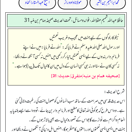
محمد ابراہیم بن بشیر
مولانا داود راز
الشیخ عبدالستار الحماد
حافظ عبدالله شميم حفظ الله، فوائد و مسائل، تحت الحديث صحيفه همام بن منبه 31
نیکوکار لوگوں کے لیے جنت میں عجیب و غریب نعمتیں
اور رسول اللہ صلی اللہ علیہ وسلم نے فرمایا کہ:
”
اللہ نے فرمایا: میں نے اپنے
فرمانبردار بندوں کے لیے ایسی نعمتیں تیار کر رکھی ہیں جنہیں نہ کسی آنکھ نے دیکھا،
نہ کسی کان نے سنا اور نہ ہی کسی انسان کے دل میں ان کا خیال تک (پیدا) ہوا ہے۔
“
[صحيفه همام بن منبه/متفرق/حدیث: 31]
شرح الحديث:
اس حدیث قدسی میں صراحت کے ساتھ سب انسانوں کو حصول جنت کی رغبت دلائی گئی
ہے۔ وہ اس طرح کہ جو کوئی الله تعالیٰ کا مطیع اور فرمانبردار بن جائے، تو وہ اسے ایسے بلند پایہ
انعام و اکرام سے نوازے گا جو اس کے تصور و خیال سے بھی بالاتر ہوں گے۔
جنت میں ایسی ایسی نعمتوں اور راحتوں کا منظر ہوگا، جنہیں اہل دنیا کی آنکھوں نے دیکھا اور