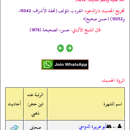
تخریج الحدیث دارالدعوہ:
«تفرد بہ المؤلف (تحفة الأشراف: 15042،
و15052) (حسن صحیح)»
قال الشيخ الألباني:
حسن، الصحيحة (1978)
الرواة الحديث:
الرتبة عند
اسم الشهرة
ابن حجر/
أحاديث
ذهبي
👤←👥
أبو هريرة الدوسي
صحابي