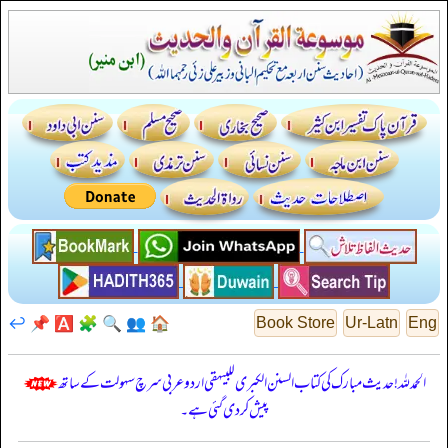
↩️
📌
🅰️
🧩
🔍
👥
🏠
Book Store
Ur-Latn
Eng
الحمدللہ! حدیث مبارک کی کتاب السنن الكبرى للبيهقي اردو عربی سرچ سہولت کے ساتھ
پیش کر دی گئی ہے۔