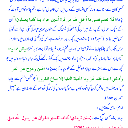
کسی کان نے سنا ہے اور نہ کسی انسان کے دل میں اس کا خیال آیا ہے، تم چاہو تو اس آیت کو
«فلا تعلم نفس ما أخفي لهم من قرة أعين جزاء بما كانوا يعملون»
پڑھ لو
”
ان
کے نیک اعمال کے بدلے میں ان کی آنکھ کی ٹھنڈک کے طور پر جو چیز تیار کی گئی ہے اسے کوئی
بھی نہیں جانتا
“
(السجدۃ: ۱۷)، جنت میں ایک ایسا درخت ہے جس کی (گھنی) چھاؤں میں سوار سو
«وظل ممدود»
برس تک بھی چلتا چلا جائے تو بھی اس کا سایہ ختم نہ ہو، تم چاہو تو آیت کا یہ ٹکڑا
”
پھیلا ہوا لمبا لمبا سایہ
“
(الواقعہ: ۳۰)، پڑھ لو، جنت میں ایک کوڑا رکھنے کی جگہ برابر دنیا اور دنیا میں جو
«فمن زحزح عن النار
کچھ ہے اس سے بہتر ہے، چاہو تو دلیل کے طور پر یہ آیت پڑھ لو
وأدخل الجنة فقد فاز وما الحياة الدنيا إلا متاع الغرور»
”
جو شخص جہنم سے بچا لیا
گیا اور جنت میں داخل کر دیا گیا تو وہ کامیاب ہو گیا اور دنیا کی زندگی تو دھوکے کا سامان ہے
“
(آل
عمران: ۱۸۵)۔
امام ترمذی کہتے ہیں:
[سنن ترمذي/كتاب تفسير القرآن عن رسول الله صلى
یہ حدیث حسن صحیح ہے۔
الله عليه وسلم/حدیث: 3292]