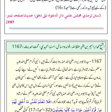
(کے لیے) پوشیدہ رکھ رکھی ہے (السجدۃ: 16)
[سنن ترمذي مجلس علمي دار الدعوة، نئى دهلى، حدیث/صفحہ نمبر:
3197]
الشيخ محمد ابراهيم بن بشير حفظ الله، فوائد و مسائل، مسند الحميدي، تحت الحديث:1167
1167- سیدنا ابوہریرہ رضی اللہ عنہ روایت کرتے ہیں: نبی اکرم صلی اللہ علیہ
وسلم نے ارشاد فرمایا ہے: اللہ تعالیٰ نے ارشاد فرمایا ہے:
”
میں نے اپنے نیک
بندوں کے لیے وہ چیز تیار کی ہے، جسے کسی آنکھ نے دیکھا نہیں ہے، کسی کان
نے (اس کے بارے میں) سنا نہیں ہے اور کسی انسان کے دل میں اس کا خیال بھی
نہیں آیا (سیدنا ابوہریرہ رضی اللہ عنہ یا شاید نبی اکرم صلی اللہ علیہ وسلم نے ارشاد
«فَلا تَعْلَمُ نَفْسٌ مَا أُخْفِيَ لَهُمْ
فرمایا) اگر تم لوگ چاہو، تو یہ آیت تلاوت کرلو۔
مِنْ قُرَّةِ أَعْيُنٍ جَزَاءً بِمَا كَانُوا يَعْمَلُونَ»
(32-السجدة:17)
”
کوئی شخص یہ