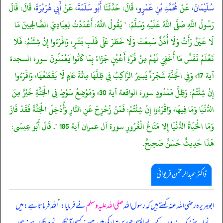
سُلَيْمَانَ
، عَنْ
مُحَمَّدِ بْنِ عَمْرٍو
، قَالَ: حَدَّثَنَا
أَبُو سَلَمَةَ
، عَنْ
أَبِي هُرَيْرَةَ
، قَالَ: قَالَ
رَسُولُ اللَّهِ صَلَّى اللَّهُ عَلَيْهِ وَسَلَّمَ: " يَقُولُ اللَّهُ: أَعْدَدْتُ لِعِبَادِيَ الصَّالِحِينَ مَا
لَا عَيْنٌ رَأَتْ وَلَا أُذُنٌ سَمِعَتْ وَلَا خَطَرَ عَلَى قَلْبِ بَشَرٍ، وَاقْرَءُوا إِنْ شِئْتُمْ: فَلا
تَعْلَمُ نَفْسٌ مَا أُخْفِيَ لَهُمْ مِنْ قُرَّةِ أَعْيُنٍ جَزَاءً بِمَا كَانُوا يَعْمَلُونَ سورة السجدة
آية 17، وَفِي الْجَنَّةِ شَجَرَةٌ يَسِيرُ الرَّاكِبُ فِي ظِلِّهَا مِائَةَ عَامٍ لَا يَقْطَعُهَا، وَاقْرَءُوا
إِنْ شِئْتُمْ: وَظِلٍّ مَمْدُودٍ سورة الواقعة آية 30، وَمَوْضِعُ سَوْطٍ فِي الْجَنَّةِ خَيْرٌ مِنَ
الدُّنْيَا وَمَا فِيهَا، وَاقْرَءُوا إِنْ شِئْتُمْ: فَمَنْ زُحْزِحَ عَنِ النَّارِ وَأُدْخِلَ الْجَنَّةَ فَقَدْ فَازَ
وَمَا الْحَيَاةُ الدُّنْيَا إِلا مَتَاعُ الْغُرُورِ سورة آل عمران آية 185 ". قَالَ أَبُو عِيسَى:
هَذَا حَدِيثٌ حَسَنٌ صَحِيحٌ.
ڈاکٹر عبدالرحمٰن فریوائی
ابوہریرہ رضی الله عنہ کہتے ہیں کہ
رسول اللہ
صلی اللہ علیہ وسلم
نے فرمایا:
”
اللہ فرماتا ہے: میں
نے اپنے نیک بندوں کے لیے ایسی چیزیں تیار کی ہیں جسے نہ کسی آنکھ نے دیکھا ہے نہ ہی