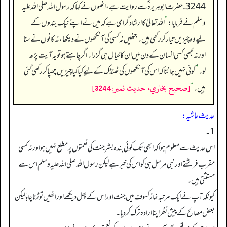
3244. حضرت ابو ہریرہ ؓسے روایت ہے، انھوں نے کہا کہ رسول اللہ صلی اللہ علیہ
وسلم نے فرمایا:
”
اللہ تعالیٰ کا ارشادگرامی ہے کہ میں نے اپنے نیک بندوں کے
لیے وہ چیزیں تیار کر رکھی ہیں۔ جنھیں نہ کسی کی آنکھوں نے دیکھا، نہ کانوں نے سنا
اور نہ کبھی کسی انسان کے دن میں ان کا خیال ہی گزرا۔ اگر چاہتے ہو تو یہ آیت پڑھ
لو۔
”
کوئی نہیں جانتا کہ اس کی آنکھوں کی ٹھنڈک کے لیے کیا کیا چیزیں چھپا کر رکھی گئی
[صحيح بخاري، حديث نمبر:3244]
ہیں۔
“
حدیث حاشیہ:
1۔
اس حدیث سے معلوم ہوا کہ ابھی تک کوئی بندہ بشرجنت کی نعمتوں پر مطلع نہیں ہو اور نہ کسی
مقرب فرشتے اور نبی مرسل ہی کو اس کی خبر ہے لیکن رسول اللہ صلی اللہ علیہ وسلم اس سے
مستثنیٰ ہیں۔
کیونکہ آپ نے ایک مرتبہ نماز کسوف میں جنت اور اس کے پھل دیکھے اور انھیں توڑنا چاہا لیکن
بعض مصالح کے پیش نظر اپنا ارادہ ترک کردیا۔