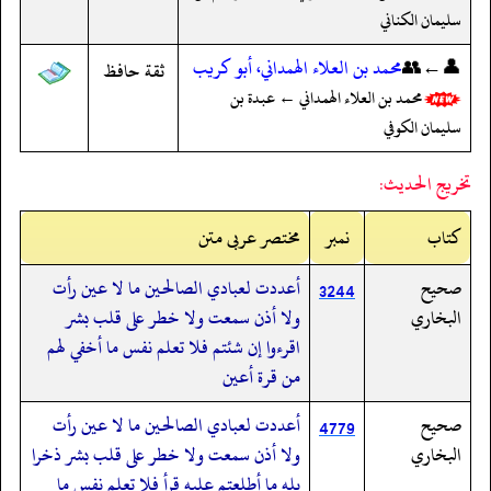
سليمان الكناني
👤←👥
محمد بن العلاء الهمداني، أبو كريب
ثقة حافظ
محمد بن العلاء الهمداني ← عبدة بن
سليمان الكوفي
تخريج الحديث:
کتاب
نمبر
مختصر عربی متن
صحيح
أعددت لعبادي الصالحين ما لا عين رأت
3244
البخاري
ولا أذن سمعت ولا خطر على قلب بشر
اقرءوا إن شئتم فلا تعلم نفس ما أخفي لهم
من قرة أعين
صحيح
أعددت لعبادي الصالحين ما لا عين رأت
4779
البخاري
ولا أذن سمعت ولا خطر على قلب بشر ذخرا
بله ما أطلعتم عليه قرأ فلا تعلم نفس ما