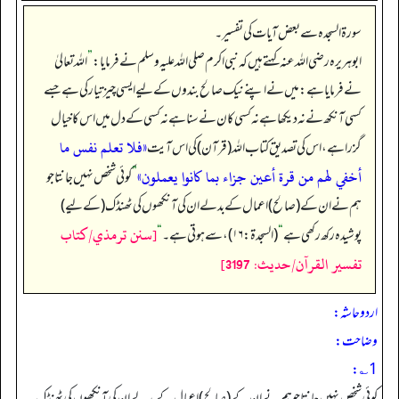
سورۃ السجدہ سے بعض آیات کی تفسیر۔
ابوہریرہ رضی الله عنہ کہتے ہیں کہ نبی اکرم صلی اللہ علیہ وسلم نے فرمایا:
”
اللہ تعالیٰ
نے فرمایا ہے: میں نے اپنے نیک صالح بندوں کے لیے ایسی چیز تیار کی ہے جسے
کسی آنکھ نے نہ دیکھا ہے نہ کسی کان نے سنا ہے نہ کسی کے دل میں اس کا خیال
«فلا تعلم نفس ما
گزرا ہے، اس کی تصدیق کتاب اللہ (قرآن) کی اس آیت
أخفي لهم من قرة أعين جزاء بما كانوا يعملون»
”
کوئی شخص نہیں جانتا جو
ہم نے ان کے (صالح) اعمال کے بدلے ان کی آنکھوں کی ٹھنڈک (کے لیے)
[سنن ترمذي/كتاب
پوشیدہ رکھ رکھی ہے
“
(السجدۃ: ۱۶)، سے ہوتی ہے۔‏‏‏‏
“
تفسير القرآن/حدیث: 3197]
اردو حاشہ:
وضاحت:
1؎:
کوئی شخص نہیں جانتا جو ہم نے ان کے (صالح) اعمال کے بدلے ان کی آنکھوں کی ٹھنڈک