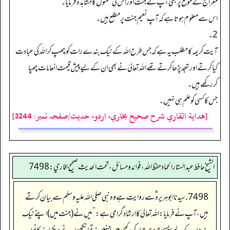
معراج کے موقع پر بھی آپ نے جنت اور اس کی نعمتوں کا مشاہدہ فرمایا۔
اس سے معلوم ہوتا ہے کہ آپ نعیم جنت پر مطلع ہیں۔
2۔
آیت کریمہ کا مطلب یہ ہے کہ جس طرح اللہ کے نیک بندے رات کو چھپ کر اللہ کی عبادت
کیا کرتے اور تہجد پڑھا کرتے تھے اللہ تعالیٰ نے بھی ان کے لیے پیش قیمت انعامات چھپا
کررکھے ہیں۔
جس کا کسی کو علم ہی نہیں۔
[هداية القاري شرح صحيح بخاري، اردو، حدیث/صفحہ نمبر: 3244]
الشيخ حافط عبدالستار الحماد حفظ الله، فوائد و مسائل، تحت الحديث صحيح بخاري:7498
7498. سیدنا ابو ہریرہ ؓ سے روایت ہے وہ نبی صلی اللہ علیہ وسلم سے بیان کرتے
ہیں، آپ نے فرمایا: اللہ تعالیٰ کا ارشاد گرامی ہے:
”
میں نے (جنت میں) اپنے نیک