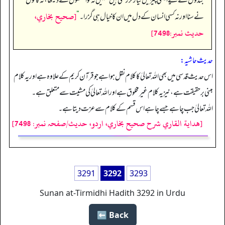
بندوں کے لیے ایسی چیزیں تیار کر رکھی ہیں جنہیں نہ تو انکھوں نے دیکھا، نہ کانوں
[صحيح بخاري،
نے سنا اور نہ کسی انسان کے دل میں ان کا خیال ہی گزرا۔
“
حديث نمبر:7498]
حدیث حاشیہ:
اس حدیث قدسی میں بھی اللہ تعالیٰ کا کلام نقل ہوا ہے جو قرآن کریم کےعلاوہ ہے اور یہ کلام
مبنی برحقیقت ہے، نیز یہ کلام غیرمخلوق ہے اور اللہ تعالیٰ کی مشیت سے متعلق ہے۔
اللہ تعالیٰ جب چاہے جسے چاہے اس قسم کے کلام سے عزت دیتا ہے۔
[هداية القاري شرح صحيح بخاري، اردو، حدیث/صفحہ نمبر: 7498]
3291
3292
3293
Sunan at-Tirmidhi Hadith 3292 in Urdu
Back ⬅️