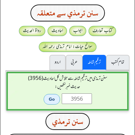
سنن ترمذي سے متعلقہ
کتاب تعارف
ابواب
احادیث
رواۃ الحدیث
سوانح حیات: امام ترمذی رحمہ اللہ
تمام کتب
ترقیم شاملہ
عربی
اردو
سنن ترمذی میں ترقیم شاملہ سے تلاش کل احادیث (3956)
حدیث نمبر لکھیں:
سنن ترمذي