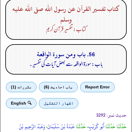
كتاب تفسير القرآن عن رسول الله صلى الله عليه
وسلم
کتاب: تفسیر قرآن کریم
56. باب ومن سورة الواقعة
باب: سورۃ الواقعہ سے بعض آیات کی تفسیر۔
Report Error
باب احادیث (6)
مكررات (1)
اظهار التشكيل
🔍 English
حدیث نمبر:
3292
حَدَّثَنَا حَدَّثَنَا
أَبُو كُرَيْبٍ
، حَدَّثَنَا
عَبْدَةُ بْنُ سُلَيْمَانَ
،
وَعَبْدُ الرَّحِيمِ بْنُ