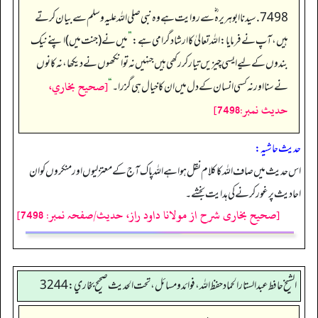
7498. سیدنا ابو ہریرہ ؓ سے روایت ہے وہ نبی صلی اللہ علیہ وسلم سے بیان کرتے
ہیں، آپ نے فرمایا: اللہ تعالیٰ کا ارشاد گرامی ہے:
”
میں نے (جنت میں) اپنے نیک
بندوں کے لیے ایسی چیزیں تیار کر رکھی ہیں جنہیں نہ تو انکھوں نے دیکھا، نہ کانوں
[صحيح بخاري،
نے سنا اور نہ کسی انسان کے دل میں ان کا خیال ہی گزرا۔
“
حديث نمبر:7498]
حدیث حاشیہ:
اس حدیث میں صاف اللہ کا کلام نقل ہوا ہے اللہ پاک آج کے معتزلیوں اور منکروں کو ان
احادیث پرغور کرنے کی ہدایت بخشے۔
[صحیح بخاری شرح از مولانا داود راز، حدیث/صفحہ نمبر: 7498]
الشيخ حافط عبدالستار الحماد حفظ الله، فوائد و مسائل، تحت الحديث صحيح بخاري:3244