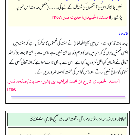
نہیں جانتا کہ اس کی آنکھوں کی ٹھنڈک کے لیے کی۔۔۔۔ (مکمل حدیث اس نمبر پر
[مسند الحمیدی/حدیث نمبر:1167]
پڑھیے۔)
فائدہ:
یہ حدیث قدسی ہے، اس میں بھی اللہ تعالیٰ نے جنت کی نعمتوں کا تذکرہ کیا ہے کہ جنت میں
ایسی نعمتیں ہوں گی کہ دنیا میں ان کا وہم و گمان بھی نہیں ہے، اس سے یہ بھی ثابت ہوا کہ اللہ
تعالیٰ نے انسان کو بالکل کمزور پیدا کیا ہے، اس سے یہ بھی ثابت ہوا ہے کہ اللہ تعالیٰ کسی کے
تقویٰ کو ضائع نہیں کرتے، اور اس کو اس کی محنت کا صلہ ضرور دیں گے۔
[مسند الحمیدی شرح از محمد ابراهيم بن بشير، حدیث/صفحہ نمبر:
1166]
مولانا داود راز رحمه الله، فوائد و مسائل، تحت الحديث صحيح بخاري: 3244