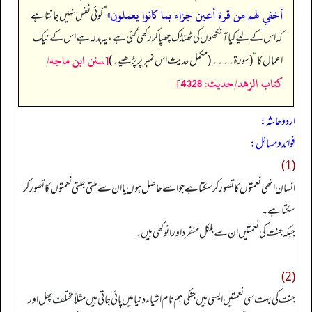
أخفي لهم من قرة أعين جزاء بما كانوا يعملون»
”
کوئی نفس نہیں جانتا ہے
کہ اس کے لیے کیا آنکھوں کی ٹھنڈک چھپا کر رکھی گئی ہے، یہ بدلہ ہے اس کے نیک
[سنن ابن ماجه/
اعمال کا
“
(سورۃ۔۔۔۔ (مکمل حدیث اس نمبر پر پڑھیے۔)
كتاب الزهد/حدیث: 4328]
اردو حاشہ:
فوائد و مسائل:
(1)
انسان انھی نعمتوں کا تصور کر سکتا ہے جو اسے حاصل ہوں یا ان سے ملتی جلتی نعمتوں کا تصور کر
سکتا ہے۔
جبکہ جنت کی نعمتیں ان سے بلکل منفرد اور انوکھی ہیں۔
(2)
جنت کی بہت سی نعمتیں ایسی ہیں جنکی ہم نام اشیاء دنیا میں پائی جاتی ہیں مثلاً مختلف پھل اور