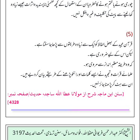
چوری ہونے یا ختم ہونے کا خطرہ یا ان کے استعمال کے کچھ ضمنی ناپسندیدہ اثرات جیسے زیادہ
کھا لینے سے پیٹ کی تکلیف وغیرہ بلکل نہیں۔
(5)
قرآن مجید کے بعض الفاظ کو ایک سے زیادہ طریقوں سے پڑھا جا سکتا ہے۔
لیکن اس کے لیے ضروری ہے۔
کہ وہ طریقہ معتبر انداز سے مروی ہو۔
علمائے قرات و تجوید نے ایسے کلمات اورانکو پڑھنے کے طریقے بیان کر دیے ہیں۔
ان سے ہٹ کر پڑھنا جائز نہیں۔
[سنن ابن ماجہ شرح از مولانا عطا الله ساجد، حدیث/صفحہ نمبر:
4328]
الشیخ ڈاکٹر عبد الرحمٰن فریوائی حفظ اللہ، فوائد و مسائل، سنن ترمذی، تحت الحديث 3197