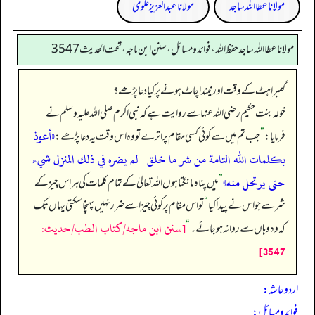
مولانا عطا اللہ ساجد
مولانا عبد العزیز علوی
مولانا عطا الله ساجد حفظ الله، فوائد و مسائل، سنن ابن ماجه، تحت الحديث3547
گھبراہٹ کے وقت اور نیند اچاٹ ہونے پر کیا دعا پڑھے؟
خولہ بنت حکیم رضی اللہ عنہا سے روایت ہے کہ نبی اکرم صلی اللہ علیہ وسلم نے
«أعوذ
فرمایا:
”
جب تم میں سے کوئی کسی مقام پر اترے تو وہ اس وقت یہ دعا پڑھے:
بكلمات الله التامة من شر ما خلق- لم يضره في ذلك المنزل شيء
حتى يرتحل منه»
”
میں پناہ مانگتا ہوں اللہ تعالیٰ کے تمام کلمات کی ہر اس چیز کے
شر سے جو اس نے پیدا کیا
“
تو اس مقام پر کوئی چیز اسے ضرر نہیں پہنچا سکتی یہاں تک
[سنن ابن ماجه/كتاب الطب/حدیث:
کہ وہ وہاں سے روانہ ہو جائے۔‏‏‏‏
“
3547]
اردو حاشہ:
فوائد و مسائل: