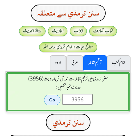
سنن ترمذي سے متعلقہ
کتاب تعارف
ابواب
احادیث
رواۃ الحدیث
سوانح حیات: امام ترمذی رحمہ اللہ
تمام کتب
ترقیم شاملہ
عربی
اردو
سنن ترمذی میں ترقیم شاملہ سے تلاش کل احادیث (3956)
حدیث نمبر لکھیں:
سنن ترمذي