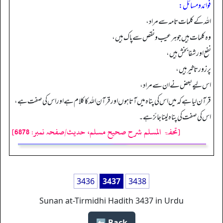
فوائد ومسائل:
اللہ کے کلمات تامہ سے مراد،
وہ کلمات ہیں جو ہر عیب و نقص سے پاک ہیں،
نفع اور شفا بخش ہیں،
پر زور تاثیر ہیں،
اس لیے بعض نے ان سے مراد،
قرآن لیا ہے کہ میں اس کی پناہ میں آتا ہوں اور قرآن اللہ کا کلام ہے اور اس کی صفت ہے،
اس کی صفت کی پناہ لینا جائز ہے۔
[تحفۃ المسلم شرح صحیح مسلم، حدیث/صفحہ نمبر: 6878]
3436
3437
3438
Sunan at-Tirmidhi Hadith 3437 in Urdu
Back ⬅️