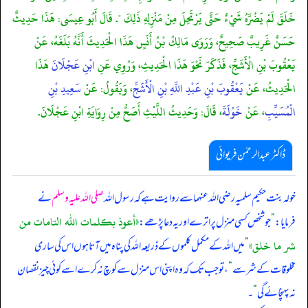
خَلَقَ لَمْ يَضُرَّهُ شَيْءٌ حَتَّى يَرْتَحِلَ مِنْ مَنْزِلِهِ ذَلِكَ ". قَالَ أَبُو عِيسَى: هَذَا حَدِيثٌ
حَسَنٌ غَرِيبٌ صَحِيحٌ، وَرَوَى مَالِكُ بْنُ أَنَسٍ هَذَا الْحَدِيثَ أَنَّهُ بَلَغَهُ، عَنْ
يَعْقُوبَ بْنِ الْأَشَجِّ، فَذَكَرَ نَحْوَ هَذَا الْحَدِيثِ، وَرُوِي عَنِ
ابْنِ عَجْلَانَ
هَذَا
الْحَدِيثُ، عَنْ
يَعْقُوبَ بْنِ عَبْدِ اللَّهِ بْنِ الْأَشَجِّ
، وَيَقُولُ: عَنْ
سَعِيدِ بْنِ
الْمُسَيِّبِ
، عَنْ
خَوْلَةَ
، قَالَ: وَحَدِيثُ اللَّيْثِ أَصَحُّ مِنْ رِوَايَةِ ابْنِ عَجْلَانَ.
ڈاکٹر عبدالرحمٰن فریوائی
خولہ بنت حکیم سلمیہ رضی الله عنہما سے روایت ہے کہ
رسول اللہ
صلی اللہ علیہ وسلم
نے
«أعوذ بكلمات الله التامات من
فرمایا:
”
جو شخص کسی منزل پر اترے اور یہ دعا پڑھے:
شر ما خلق»
”
میں اللہ کے مکمل کلموں کے ذریعہ اللہ کی پناہ میں آتا ہوں اس کی ساری
مخلوقات کے شر سے
“
، تو جب تک کہ وہ اپنی اس منزل سے کوچ نہ کرے اسے کوئی چیز نقصان
نہ پہنچائے گی
“
۔