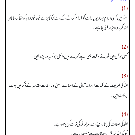
(1)
سفر میں کسی مقام پر دوپہر یا رات کو آرام کرنے کےلئے رکنا پڑے تو جانوروں کو بٹھا کر سامان
اٹھا کر یہ دعا پڑھ لینی چاہیے۔
(2)
کسی ہوٹل میں ٹھرتے وقت بھی اپنے کمرے میں داخل ہوکر یہ دعا پڑھ لیں۔
(3)
اللہ کی تعریف کے کلمات اور اللہ تعالیٰ کے اسمائےحسنیٰٰ اور صفات مقدسہ کے ذکر میں بہت
برکات ہیں۔
(4)
اللہ کی صفات کی پناہ لینے سے مراد اللہ کی ذات کی پناہ ہے۔
کیونکہ اللہ تعالیٰ ان صفات سے متصف ہے۔