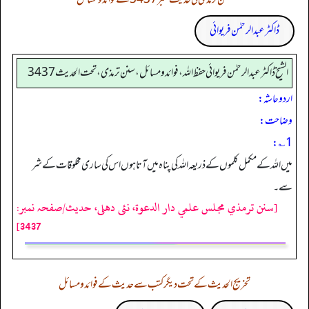
ڈاکٹر عبدالرحمٰن فریوائی
الشیخ ڈاکٹر عبد الرحمٰن فریوائی حفظ اللہ، فوائد و مسائل، سنن ترمذی، تحت الحديث 3437
اردو حاشہ:
وضاحت:
1؎:
میں اللہ کے مکمل کلموں کے ذریعہ اللہ کی پناہ میں آتا ہوں اس کی ساری مخلوقات کے شر
سے۔
[سنن ترمذي مجلس علمي دار الدعوة، نئى دهلى، حدیث/صفحہ نمبر:
3437]
تخریج الحدیث کے تحت دیگر کتب سے حدیث کے فوائد و مسائل