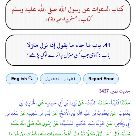
كتاب الدعوات عن رسول الله صلى الله عليه وسلم
کتاب: مسنون ادعیہ و اذکار
41. باب ما جاء ما يقول إذا نزل منزلا
باب: آدمی جب کسی منزل پر اترے تو کیا پڑھے؟
Report Error
اظهار التشكيل
🔍 English
حدیث نمبر:
3437
حَدَّثَنَا
قُتَيْبَةُ
، حَدَّثَنَا
اللَّيْثُ
، عَنْ
يَزِيدَ بْنِ أَبِي حَبِيبٍ
، عَنِ
الْحَارِثِ بْنِ
يَعْقُوبَ
، عَنْ
يَعْقُوبَ بْنِ عَبْدِ اللَّهِ بْنِ الْأَشَجِّ
، عَنْ
بُسْرِ بْنِ سَعِيدٍ
، عَنْ
سَعْدِ بْنِ
أَبِي وَقَّاصٍ
، عَنْ
خَوْلَةَ بِنْتِ حَكِيمٍ السُّلَمِيَّةِ
، عَنْ رَسُولِ اللَّهِ صَلَّى اللَّهُ عَلَيْهِ
وَسَلَّمَ، قَالَ: " مَنْ نَزَلَ مَنْزِلًا ثُمَّ قَالَ: أَعُوذُ بِكَلِمَاتِ اللَّهِ التَّامَّاتِ مِنْ شَرِّ مَا