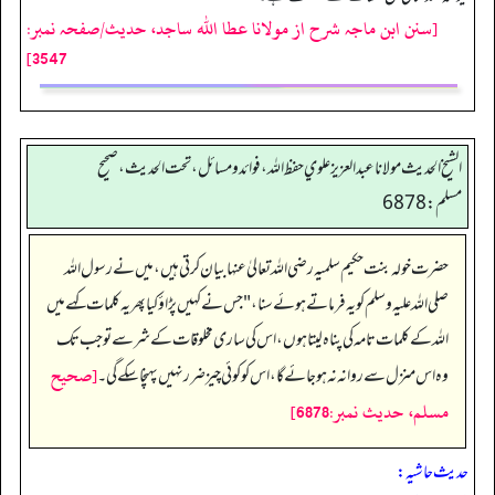
[سنن ابن ماجہ شرح از مولانا عطا الله ساجد، حدیث/صفحہ نمبر:
3547]
الشيخ الحديث مولانا عبدالعزيز علوي حفظ الله، فوائد و مسائل، تحت الحديث ، صحيح
مسلم: 6878
حضرت خولہ بنت حکیم سلمیہ رضی اللہ تعالیٰ عنہا بیان کرتی ہیں، میں نے رسول اللہ
صلی اللہ علیہ وسلم کو یہ فرماتے ہوئے سنا، "جس نے کہیں پڑاؤ کیا پھر یہ کلمات کہے میں
اللہ کے کلمات تامہ کی پناہ لیتا ہوں، اس کی ساری مخلوقات کے شر سے تو جب تک
[صحيح
وہ اس منزل سے روانہ نہ ہو جائے گا، اس کوکوئی چیز ضرر نہیں پہنچاسکے گی۔
مسلم، حديث نمبر:6878]
حدیث حاشیہ: