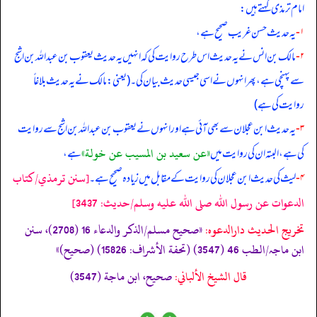
امام ترمذی کہتے ہیں:
۱-
یہ حدیث حسن غریب صحیح ہے،
۲-
مالک بن انس نے یہ حدیث اس طرح روایت کی کہ انہیں یہ حدیث یعقوب بن عبداللہ بن اشج
سے پہنچی ہے، پھر انہوں نے اسی جیسی حدیث بیان کی۔ (یعنی: مالک نے یہ حدیث بلاغاً
روایت کی ہے)
۳-
یہ حدیث ابن عجلان سے بھی آئی ہے اور انہوں نے یعقوب بن عبداللہ بن اشج سے روایت
«عن سعيد بن المسيب عن خولة»
کی ہے، البتہ ان کی روایت میں
ہے،
[سنن ترمذي/كتاب
۴-
لیث کی حدیث ابن عجلان کی روایت کے مقابل میں زیادہ صحیح ہے۔
الدعوات عن رسول الله صلى الله عليه وسلم/حدیث: 3437]
تخریج الحدیث دارالدعوہ:
«صحیح مسلم/الذکر والدعاء 16 (2708)، سنن
ابن ماجہ/الطب 46 (3547) (تحفة الأشراف: 15826) (صحیح)»
قال الشيخ الألباني:
صحيح، ابن ماجة (3547)