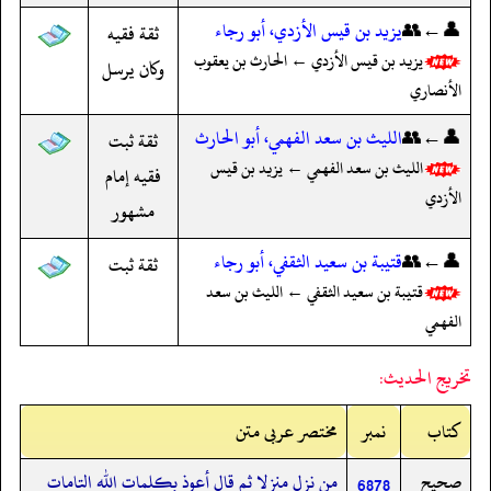
👤←👥
يزيد بن قيس الأزدي، أبو رجاء
ثقة فقيه
يزيد بن قيس الأزدي ← الحارث بن يعقوب
وكان يرسل
الأنصاري
👤←👥
الليث بن سعد الفهمي، أبو الحارث
ثقة ثبت
الليث بن سعد الفهمي ← يزيد بن قيس
فقيه إمام
الأزدي
مشهور
👤←👥
قتيبة بن سعيد الثقفي، أبو رجاء
ثقة ثبت
قتيبة بن سعيد الثقفي ← الليث بن سعد
الفهمي
تخريج الحديث:
کتاب
نمبر
مختصر عربی متن
صحيح
من نزل منزلا ثم قال أعوذ بكلمات الله التامات
6878