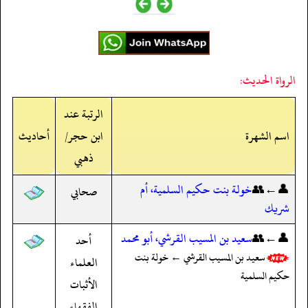
الرواة الحديث:
الرتبة عند
اسم الشهرة
ابن حجر/
أحاديث
ذهبي
👤←👥
خولة بنت حكيم السلمية، أم
صحابي
شريك
👤←👥
سعيد بن المسيب القرشي، أبو محمد
أحد
سعيد بن المسيب القرشي ← خولة بنت
العلماء
حكيم السلمية
الأثبات
الفقهاء