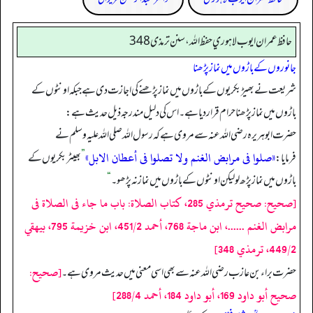
حافظ عمران ايوب لاهوري حفظ الله، سنن ترمذی 348
جانوروں کے باڑوں میں نماز پڑھنا
شریعت نے بھیڑ بکریوں کے باڑوں میں نماز پڑھنے کی اجازت دی ہے جبکہ اونٹوں کے
باڑوں میں نماز پڑھنا حرام قرار دیا ہے۔ اس کی دلیل مندرجہ ذیل حدیث ہے:
حضرت ابو ہریرہ رضی اللہ عنہ سے مروی ہے کہ رسول اللہ صلى الله عليه وسلم نے
«صلوا فى مرابض الغنم ولا تصلوا فى أعطان الابل»
فرمایا:
”
بھیٹر بکریوں کے
باڑوں میں نماز پڑھ لو لیکن اونٹوں کے باڑوں میں نماز نہ پڑھو۔
“
[صحيح: صحيح ترمذي 285، كتاب الصلاة: باب ما جاء فى الصلاة فى
مرابض الغنم ......، ابن ماجة 768، أحمد 451/2، ابن خزيمة 795، بيهقي
449/2، ترمذي 348]
[صحيح:
حضرت براء بن عازب رضی اللہ عنہ سے بھی اسی معنی میں حدیث مروی ہے۔
صحيح أبو داود 169، أبو داود 184، أحمد 288/4]