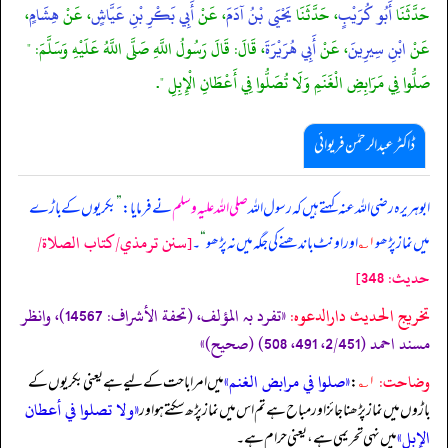
حَدَّثَنَا
أَبُو كُرَيْبٍ
، حَدَّثَنَا
يَحْيَى بْنُ آدَمَ
، عَنْ
أَبِي بَكْرِ بْنِ عَيَّاشٍ
، عَنْ
هِشَامٍ
،
عَنْ
ابْنِ سِيرِينَ
، عَنْ
أَبِي هُرَيْرَةَ
، قَالَ: قَالَ رَسُولُ اللَّهِ صَلَّى اللَّهُ عَلَيْهِ وَسَلَّمَ: "
صَلُّوا فِي مَرَابِضِ الْغَنَمِ وَلَا تُصَلُّوا فِي أَعْطَانِ الْإِبِلِ ".
ڈاکٹر عبدالرحمٰن فریوائی
ابوہریرہ رضی الله عنہ کہتے ہیں کہ
رسول اللہ
صلی اللہ علیہ وسلم
نے فرمایا:
”
بکریوں کے باڑے
[سنن ترمذي/كتاب الصلاة/
میں نماز پڑھو
۱؎
اور اونٹ باندھنے کی جگہ میں نہ پڑھو
“
۔
حدیث: 348]
تخریج الحدیث دارالدعوہ:
«تفرد بہ المؤلف، (تحفة الأشراف: 14567)، وانظر
مسند احمد (2/451، 491، 508) (صحیح)»
وضاحت:
«صلوا في مرابض الغنم»
۱؎
:
میں امر اباحت کے لیے ہے یعنی بکریوں کے
«ولا تصلوا في أعطان
باڑوں میں نماز پڑھنا جائز اور مباح ہے تم اس میں نماز پڑھ سکتے ہو اور
الإبل»
میں نہی تحریمی ہے، یعنی حرام ہے۔