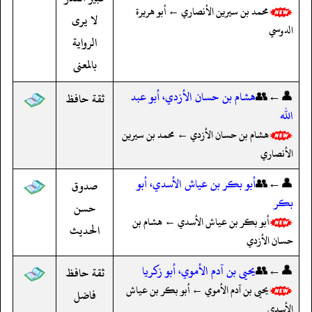
محمد بن سيرين الأنصاري ← أبو هريرة
لا يرى
الدوسي
الرواية
بالمعنى
👤←👥
هشام بن حسان الأزدي، أبو عبد
ثقة حافظ
الله
هشام بن حسان الأزدي ← محمد بن سيرين
الأنصاري
👤←👥
أبو بكر بن عياش الأسدي، أبو
صدوق
بكر
حسن
أبو بكر بن عياش الأسدي ← هشام بن
الحديث
حسان الأزدي
👤←👥
يحيى بن آدم الأموي، أبو زكريا
ثقة حافظ
يحيى بن آدم الأموي ← أبو بكر بن عياش
فاضل
الأسدي