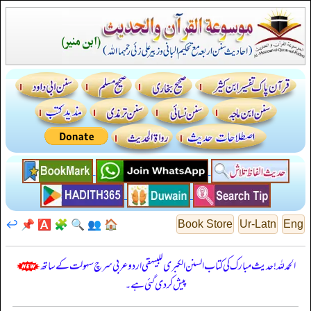
↩️
📌
🅰️
🧩
🔍
👥
🏠
Book Store
Ur-Latn
Eng
الحمدللہ! حدیث مبارک کی کتاب السنن الكبرى للبيهقي اردو عربی سرچ سہولت کے ساتھ
پیش کر دی گئی ہے۔