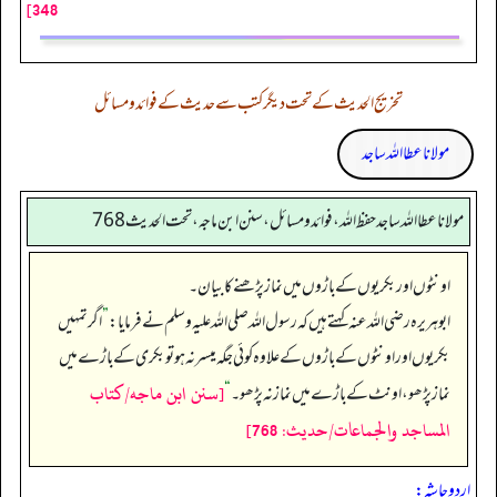
348]
تخریج الحدیث کے تحت دیگر کتب سے حدیث کے فوائد و مسائل
مولانا عطا اللہ ساجد
مولانا عطا الله ساجد حفظ الله، فوائد و مسائل، سنن ابن ماجه، تحت الحديث768
اونٹوں اور بکریوں کے باڑوں میں نماز پڑھنے کا بیان۔
ابوہریرہ رضی اللہ عنہ کہتے ہیں کہ رسول اللہ صلی اللہ علیہ وسلم نے فرمایا:
”
اگر تمہیں
بکریوں اور اونٹوں کے باڑوں کے علاوہ کوئی جگہ میسر نہ ہو تو بکری کے باڑے میں
[سنن ابن ماجه/كتاب
نماز پڑھو، اونٹ کے باڑے میں نماز نہ پڑھو۔‏‏‏‏
“
المساجد والجماعات/حدیث: 768]
اردو حاشہ: