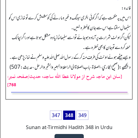
فائدہ:
اس میں یہ حکمت ہے کہ اگر کوئی بکری سینگ وغیرہ مارنے کی کوشش کرے تو نمازی اس کو
سنبھال سکتا ہے اس سے جان کا خطرہ نہیں۔
لیکن اگر اونٹ شرارت پر آمادہ ہوجائے تو اسے سنبھالنا زیادہ مشکل ہوتا ہےاور اگر اچانک
حملہ کردے تو جان کا بھی خطرہ ہے۔
ویسے بيٹھے ہوئے اونٹ کی طرف منہ کرکے رسول اللہ صلی اللہ علیہ وسلم نے نماز پڑھی ہے۔
دیکھیے: (صحيح البخاري، الصلاة، باب الصلاة الي الراحلة والبعير والشجر والرحل، حديث: 507)
[سنن ابن ماجہ شرح از مولانا عطا الله ساجد، حدیث/صفحہ نمبر:
768]
347
348
349
Sunan at-Tirmidhi Hadith 348 in Urdu