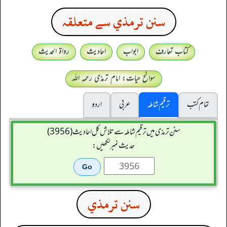
سنن ترمذي سے متعلقہ
کتاب تعارف
ابواب
احادیث
رواۃ الحدیث
سوانح حیات: امام ترمذی رحمہ اللہ
تمام کتب
ترقیم شاملہ
عربی
اردو
سنن ترمذی میں ترقیم شاملہ سے تلاش کل احادیث (3956)
حدیث نمبر لکھیں:
سنن ترمذي