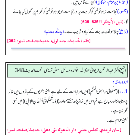
(احمدؒ، ابن حزمؒ، شوکانیؒ)
اسی کے قائل ہیں۔
(جمہور)
نجاست نہ ہو تو نھی کو کراہت پر اور نجاست موجود ہوتو نھی کو تحریم پرمحمول کیا جائے
[نيل الأوطار 635/1-636]
گا۔
«والله اعلم»
(راجح)
پہلا موقف حدیث کے زیادہ قریب ہے۔
[فقہ الحدیث، جلد اول، حدیث/صفحہ نمبر: 362]
الشیخ ڈاکٹر عبد الرحمٰن فریوائی حفظ اللہ، فوائد و مسائل، سنن ترمذی، تحت الحديث 348
اردو حاشہ:
1؎:
((صَلُّوا فِي مَرَابِضِ الْغَنَمِ)) میں امر اباحت کے لیے ہے یعنی بکریوں کے باڑوں میں نماز
پڑھنا جائز اور مباح ہے تم اس میں نماز پڑھ سکتے ہو اور((وَلاَ تُصَلُّوا فِي أَعْطَانِ الإِبِلِ)) میں نہی
تحریمی ہے،
یعنی حرام ہے۔
[سنن ترمذي مجلس علمي دار الدعوة، نئى دهلى، حدیث/صفحہ نمبر: