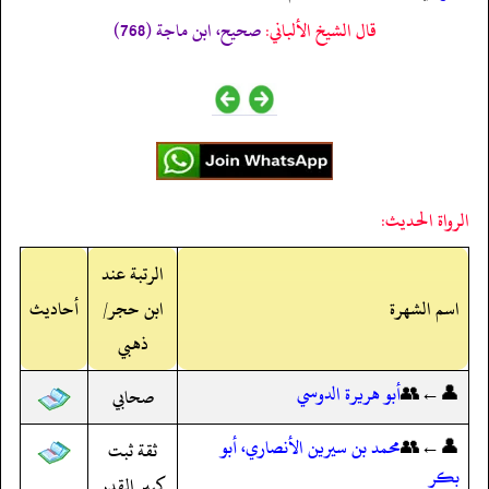
قال الشيخ الألباني:
صحيح، ابن ماجة (768)
الرواة الحديث:
الرتبة عند
اسم الشهرة
ابن حجر/
أحاديث
ذهبي
👤←👥
أبو هريرة الدوسي
صحابي
👤←👥
محمد بن سيرين الأنصاري، أبو
ثقة ثبت
بكر
كبير القدر