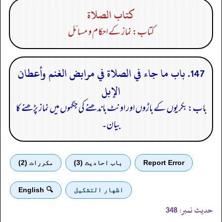
كتاب الصلاة
کتاب: نماز کے احکام و مسائل
147. باب ما جاء في الصلاة في مرابض الغنم وأعطان
الإبل
باب: بکریوں کے باڑوں اور اونٹ باندھنے کی جگہوں میں نماز پڑھنے کا
بیان۔
Report Error
باب احادیث (3)
مكررات (2)
اظهار التشكيل
🔍 English
حدیث نمبر:
348