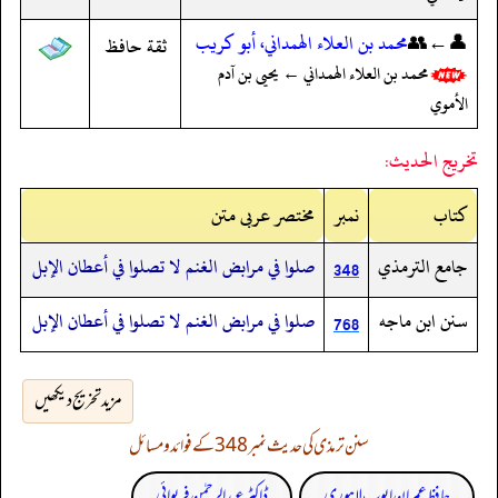
👤←👥
محمد بن العلاء الهمداني، أبو كريب
ثقة حافظ
محمد بن العلاء الهمداني ← يحيى بن آدم
الأموي
تخريج الحديث:
کتاب
نمبر
مختصر عربی متن
جامع الترمذي
صلوا في مرابض الغنم لا تصلوا في أعطان الإبل
348
سنن ابن ماجه
صلوا في مرابض الغنم لا تصلوا في أعطان الإبل
768
مزید تخریج دیکھیں
سنن ترمذی کی حدیث نمبر 348 کے فوائد و مسائل
حافظ عمران ایوب لاہوری
ڈاکٹر عبدالرحمٰن فریوائی