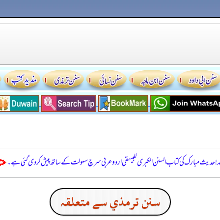
للہ! حدیث مبارک کی کتاب السنن الكبرى للبيهقي اردو عربی سرچ سہولت کے ساتھ پیش کر دی گئی ہے۔
سنن ترمذي سے متعلقہ