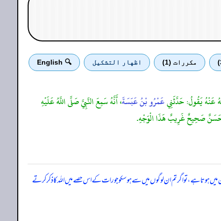
مكررات (1)
اظهار التشكيل
🔍 English
 عَنْهُ يَقُولُ: حَدَّثَنِي
عَمْرُو بْنُ عَبَسَةَ
، أَنَّهُ سَمِعَ النَّبِيَّ صَلَّى اللَّهُ عَلَيْهِ
َا حَسَنٌ صَحِيحٌ غَرِيبٌ هَذَا الْوَجْهِ.
 ہے، تو اگر تم ان لوگوں میں سے ہو سکو جو رات کے اس حصے میں اللہ کا ذکر کرتے