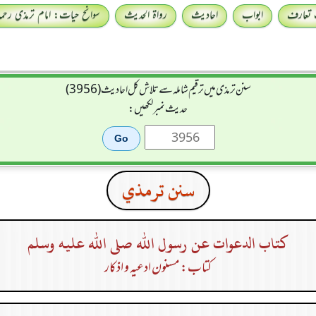
 تعارف
ابواب
احادیث
رواۃ الحدیث
سوانح حیات: امام ترمذی رحمہ 
سنن ترمذی میں ترقیم شاملہ سے تلاش کل احادیث (3956)
حدیث نمبر لکھیں:
سنن ترمذي
كتاب الدعوات عن رسول الله صلى الله عليه وسلم
کتاب: مسنون ادعیہ و اذکار