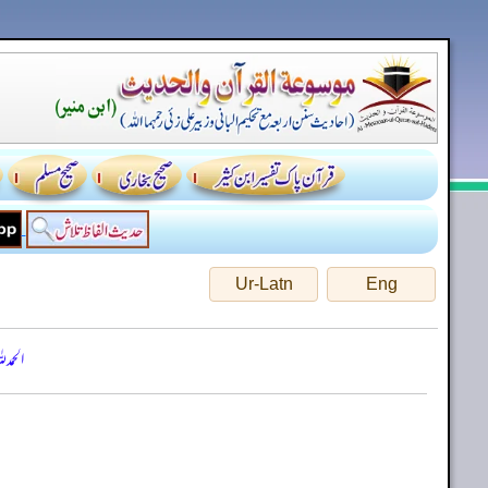
Ur-Latn
Eng
الحمد