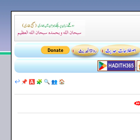
↩️
📌
🅰️
🧩
🔍
👥
🏠