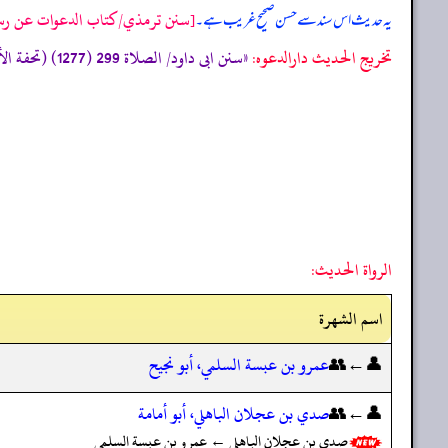
[سنن ترمذي/كتاب الدعوات عن رسول ا
یہ حدیث اس سند سے حسن صحیح غریب ہے۔
تخریج الحدیث دارالدعوہ:
«سنن ابی داود/ الصلاة 299 (1277) (تحفة الأشراف: 10758) (صحیح)»
الرواة الحديث:
اسم الشهرة
👤←👥
عمرو بن عبسة السلمي، أبو نجيح
👤←👥
صدي بن عجلان الباهلي، أبو أمامة
صدي بن عجلان الباهلي ← عمرو بن عبسة السلمي