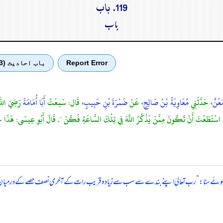
119. باب
باب
Report Error
باب احادیث (3)
َعْنٌ
، حَدَّثَنِي
مُعَاوِيَةُ بْنُ صَالِحٍ
، عَنْ
ضَمْرَةَ بْنِ حَبِيبٍ
، قَال: سَمِعْتُ
أَبَا أُمَامَةَ
رَضِيَ اللهُ
َإِنِ اسْتَطَعْتَ أَنْ تَكُونَ مِمَّنْ يَذْكُرُ اللَّهَ فِي تِلْكَ السَّاعَةِ فَكُنْ ". قَالَ أَبُو عِيسَى: هَذ
ہوئے سنا:
”
رب تعالیٰ اپنے بندے سے سب سے زیادہ قریب رات کے آخری نصف حصے کے درمیان میں ہوتا