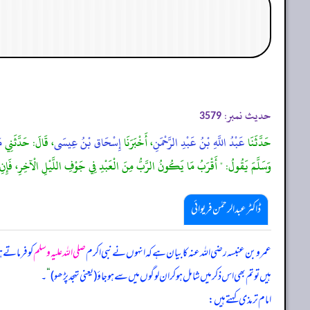
حدیث نمبر:
3579
حَدَّثَنَا
عَبْدُ اللَّهِ بْنُ عَبْدِ الرَّحْمَنِ
، أَخْبَرَنَا
إِسْحَاق بْنُ عِيسَى
، قَالَ: حَدَّثَنِي
م
وَسَلَّمَ يَقُولُ: " أَقْرَبُ مَا يَكُونُ الرَّبُّ مِنَ الْعَبْدِ فِي جَوْفِ اللَّيْلِ الْآخِرِ، ف
ڈاکٹر عبدالرحمٰن فریوائی
عمرو بن عنبسہ رضی الله عنہ کا بیان ہے کہ
انہوں نے نبی اکرم
صلی اللہ علیہ وسلم
کو فرماتے 
ہیں تو تم بھی اس ذکر میں شامل ہو کر ان لوگوں میں سے ہو جاؤ (یعنی تہجد پڑھو)
“
۔
امام ترمذی کہتے ہیں: