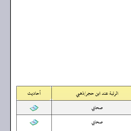
الرتبة عند ابن حجر/ذهبي
أحاديث
صحابي
صحابي