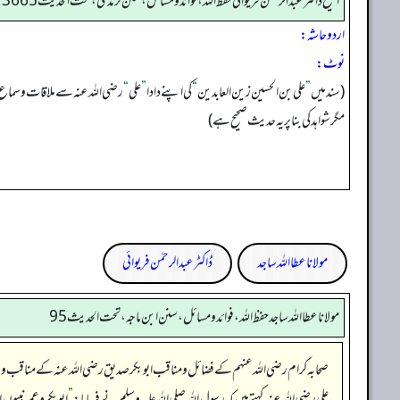
الشیخ ڈاکٹر عبد الرحمٰن فریوائی حفظ اللہ، فوائد و مسائل، سنن ترمذی، تحت الحديث 3665
اردو حاشہ:
نوٹ:
(سند میں
”
علی بن الحسین زین العابدین
“
کی اپنے دادا
”
علی
“
رضی اللہ عنہ سے ملاقات و سما
مگر شواہد کی بنا پر یہ حدیث صحیح ہے)
مولانا عطا اللہ ساجد
ڈاکٹر عبدالرحمٰن فریوائی
مولانا عطا الله ساجد حفظ الله، فوائد و مسائل، سنن ابن ماجه، تحت الحديث95
صحابہ کرام رضی اللہ عنہم کے فضائل و مناقب ابوبکر صدیق رضی اللہ عنہ کے مناقب و
علی رضی اللہ عنہ کہتے ہیں کہ رسول اللہ صلی اللہ علیہ وسلم نے فرمایا:
”
ابوبکرو عمر نبیوں