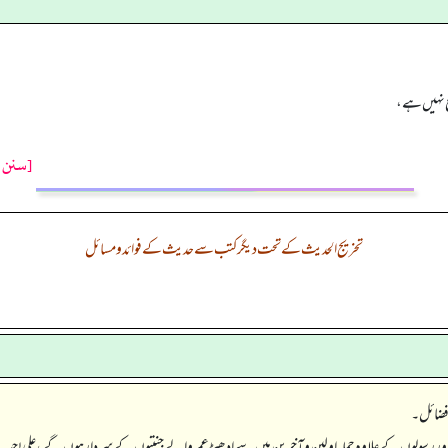
ع نہیں ہے،
[سنن ت
تخریج الحدیث کے تحت دیگر کتب سے حدیث کے فوائد و مسائل
 فضائل۔
 اور رسولوں کے علاوہ جملہ اولین و آخرین میں سے ادھیڑ عمر والے جنتیوں کے سردار ہوں گے، علی! جب ت