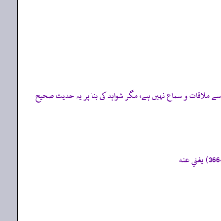
علی“ رضی الله عنہ سے ملاقات و سماع نہیں ہے، مگر شواہد کی بنا پر یہ حدیث صحیح