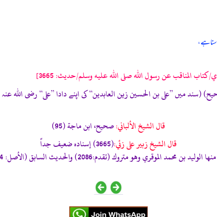
 سنا ہے،
كتاب المناقب عن رسول الله صلى الله عليه وسلم/حدیث: 3665]
ہ المؤلف (تحفة الأشراف: 10246) (صحیح) (سند میں ”علی بن الحسین زین العابدین“ کی اپنے دادا ”
قال الشيخ الألباني:
صحيح، ابن ماجة (95)
قال الشيخ زبير على زئي:
(3665) إسناده ضعيف جداً
 بن محمد الموقري وهو متروك (تقدم:2086) والحديث السابق (الأصل: 3664) يغني عنه