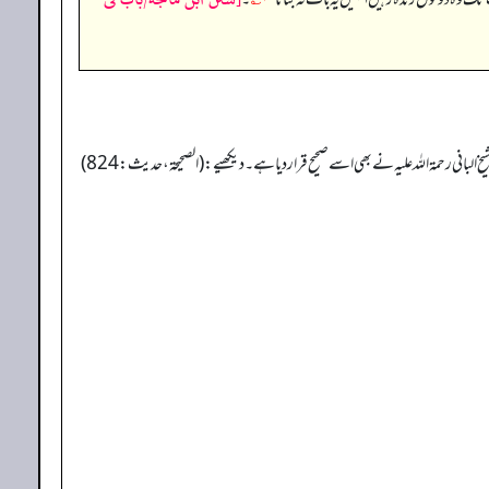
 رحمۃ اللہ علیہ نے بھی اسے صحیح قرار دیا ہے۔ دیکھیے: (الصحیحۃ، حدیث: 824)