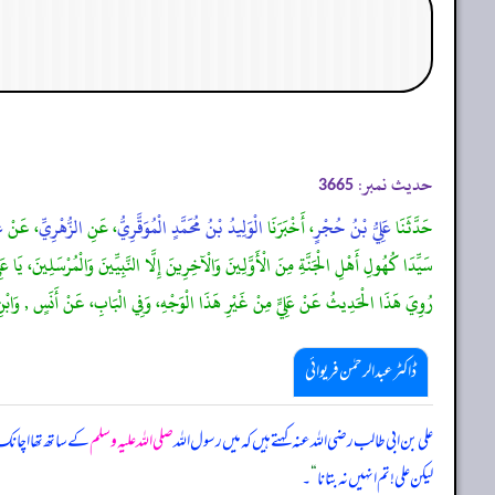
حدیث نمبر:
3665
حَدَّثَنَا
عَلِيُّ بْنُ حُجْرٍ
، أَخْبَرَنَا
الْوَلِيدُ بْنُ مُحَمَّدٍ الْمُوَقَّرِيُّ
، عَنِ
الزُّهْرِيِّ
، عَنْ
ع
سَيِّدَا كُهُولِ أَهْلِ الْجَنَّةِ مِنَ الْأَوَّلِينَ وَالْآخِرِينَ إِلَّا النَّبِيِّينَ وَالْمُرْسَلِينَ، يَا
رُوِيَ هَذَا الْحَدِيثُ عَنْ عَلِيٍّ مِنْ غَيْرِ هَذَا الْوَجْهِ، وَفِي الْبَابِ، عَنْ أَنَسٍ , وَابْ
ڈاکٹر عبدالرحمٰن فریوائی
علی بن ابی طالب رضی الله عنہ کہتے ہیں کہ
میں رسول اللہ
صلی اللہ علیہ وسلم
کے ساتھ تھا اچانک ا
لیکن علی! تم انہیں نہ بتانا
“
۔