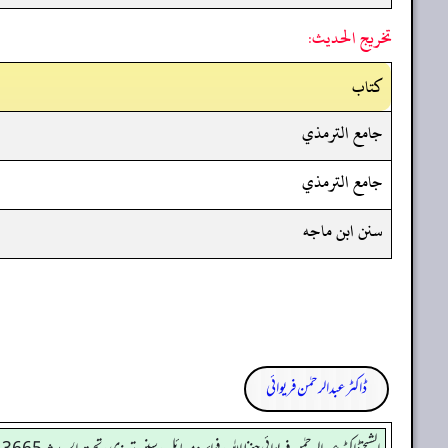
تخريج الحديث:
کتاب
جامع الترمذي
جامع الترمذي
سنن ابن ماجه
ڈاکٹر عبدالرحمٰن فریوائی