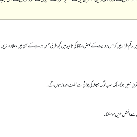
طراز ہیں کہ اس روایت کے بعض الفاظ کی تائید میں کچھ طرق حسن درجے کے بھی ہیں، علاوہ ازیں شیخ البانی
فرق نہیں ہو گا، بلکہ سب لوگ ہمیشہ کی جوانی سے لطف اندوز ہوں گے۔
 اس سے افضل نہیں ہو سکتا۔