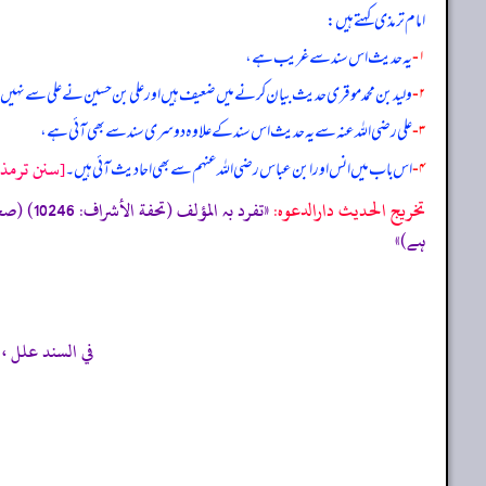
امام ترمذی کہتے ہیں:
۱-
یہ حدیث اس سند سے غریب ہے،
۲-
ولید بن محمد موقری حدیث بیان کرنے میں ضعیف ہیں اور علی بن حسین نے علی سے نہیں
۳-
علی رضی الله عنہ سے یہ حدیث اس سند کے علاوہ دوسری سند سے بھی آئی ہے،
[سنن ترمذي/
۴-
اس باب میں انس اور ابن عباس رضی الله عنہم سے بھی احادیث آئی ہیں۔
تخریج الحدیث دارالدعوہ:
«تفرد ب
ہے)»
في السند علل ، منها الوليد