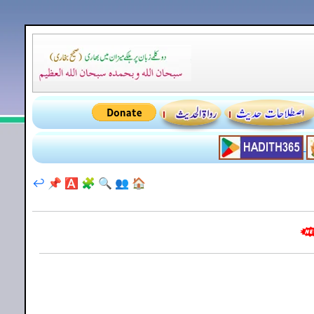
↩️
📌
🅰️
🧩
🔍
👥
🏠