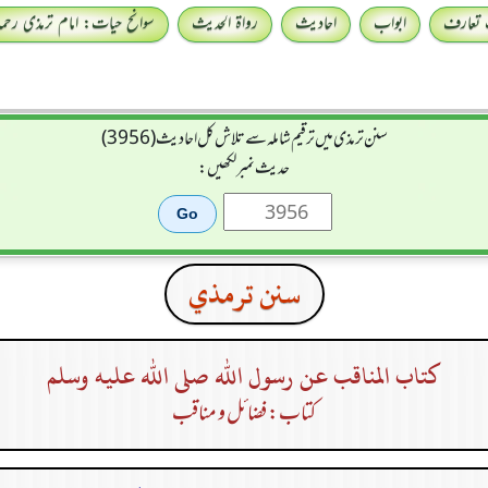
 تعارف
ابواب
احادیث
رواۃ الحدیث
سوانح حیات: امام ترمذی رحمہ 
سنن ترمذی میں ترقیم شاملہ سے تلاش کل احادیث (3956)
حدیث نمبر لکھیں:
سنن ترمذي
كتاب المناقب عن رسول الله صلى الله عليه وسلم
کتاب: فضائل و مناقب