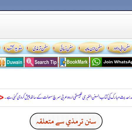
للہ! حدیث مبارک کی کتاب السنن الكبرى للبيهقي اردو عربی سرچ سہولت کے ساتھ پیش کر دی گئی ہے۔
سنن ترمذي سے متعلقہ