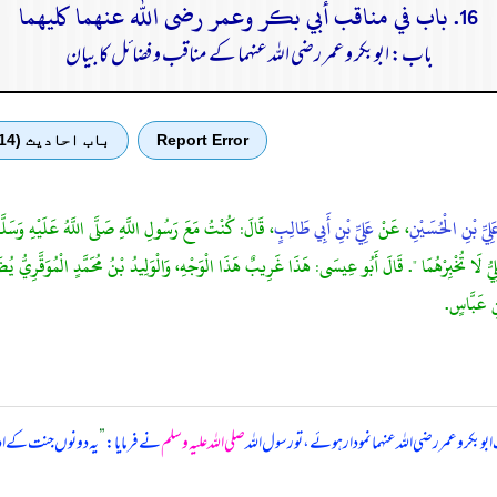
16. باب في مناقب أبي بكر وعمر رضى الله عنهما كليهما
باب: ابوبکر و عمر رضی الله عنہما کے مناقب و فضائل کا بیان
Report Error
باب احادیث (14)
َلِيِّ بْنِ الْحُسَيْنِ
، عَنْ
عَلِيِّ بْنِ أَبِي طَالِبٍ
، قَالَ: كُنْتُ مَعَ رَسُولِ اللَّهِ صَلَّى اللَّهُ عَلَيْهِ وَسَلَّم
 عَلِيُّ لَا تُخْبِرْهُمَا ". قَالَ أَبُو عِيسَى: هَذَا غَرِيبٌ هَذَا الْوَجْهِ، وَالْوَلِيدُ بْنُ مُحَمَّدٍ الْمُوَقَّرِيُّ 
نِ عَبَّاسٍ.
بوبکر و عمر رضی الله عنہما نمودار ہوئے، تو رسول اللہ
صلی اللہ علیہ وسلم
نے فرمایا:
”
یہ دونوں جنت کے ادھ