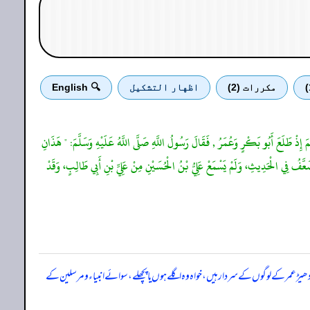
مكررات (2)
اظهار التشكيل
🔍 English
َ إِذْ طَلَعَ أَبُو بَكْرٍ وَعُمَرُ , فَقَالَ رَسُولُ اللَّهِ صَلَّى اللَّهُ عَلَيْهِ وَسَلَّمَ: " هَذَانِ
يُضَعَّفُ فِي الْحَدِيثِ، وَلَمْ يَسْمَعْ عَلِيُّ بْنُ الْحُسَيْنِ مِنْ عَلِيِّ بْنِ أَبِي طَالِبٍ، وَقَدْ
یڑ عمر کے لوگوں کے سردار ہیں، خواہ وہ اگلے ہوں یا پچھلے، سوائے انبیاء و مرسلین کے