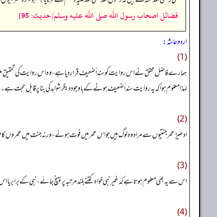
فضائل اصحاب رسول الله صلى الله عليه وسلم/حدیث: 95]
اردو حاشہ:
(1)
ہمارے فاضل محقق نے اس روایت کو سنداً ضعیف قرار دیا ہے، وہ اس روایت کی تحقیق میں رقم 
لہٰذا معلوم ہوا کہ یہ روایت سنداً ضعیف ہونے کے باوجود دیگر شواہد کی بنا پر قابل حجت ہے۔
(2)
ادھیڑ عمر جنتیوں سے مراد وہ لوگ ہیں جو اس عمر میں فوت ہوئے، ورنہ جنت میں عمروں کا 
(3)
اس سے یہ بھی معلوم ہوتا ہے کہ غیر نبی خواہ کتنے بلند مرتبہ پر پہنچ جائے، نبی کے برابر یا
(4)