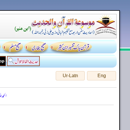
Ur-Latn
Eng
الحمد