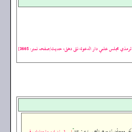
رمذي مجلس علمي دار الدعوة، نئى دهلى، حدیث/صفحہ نمبر: 3665]
[سنن ابن ماجه/باب فى
ک وہ دونوں زندہ رہیں انہیں یہ بات نہ بتانا
“
۱؎
۔