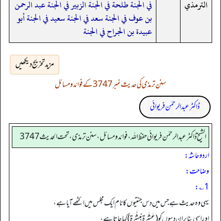
الترمذي
في الجنة طلحة في الجنة الزبير في الجنة عبد الرحمن
بن عوف في الجنة سعد في الجنة سعيد في الجنة أبو
عبيدة بن الجراح في الجنة
مزید تخریج دیکھیں
سنن ترمذی کی حدیث نمبر 3747 کے فوائد و مسائل
ڈاکٹر عبدالرحمٰن فریوائی
الشیخ ڈاکٹر عبد الرحمٰن فریوائی حفظ اللہ، فوائد و مسائل، سنن ترمذی، تحت الحديث 3747
اردو حاشہ:
وضاحت:
1؎:
یہی وہ حدیث ہے جس میں دس جنتیوں کا نام ایک مجلس میں اکٹھے آیا ہے،
اور اسی بنا پر ان دسوں کو (عَشَرَة مُبَشَّرَة) کہا جاتا ہے،