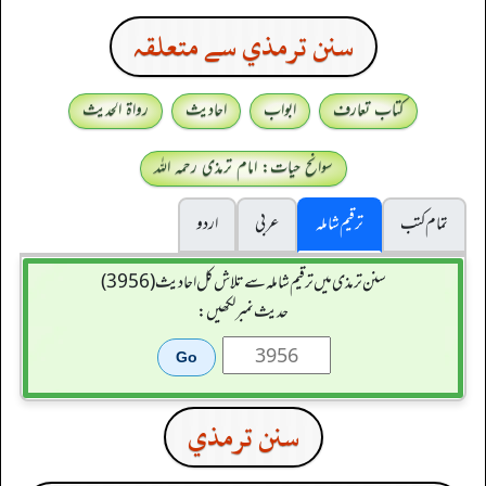
سنن ترمذي سے متعلقہ
کتاب تعارف
ابواب
احادیث
رواۃ الحدیث
سوانح حیات: امام ترمذی رحمہ اللہ
تمام کتب
ترقیم شاملہ
عربی
اردو
سنن ترمذی میں ترقیم شاملہ سے تلاش کل احادیث (3956)
حدیث نمبر لکھیں:
سنن ترمذي