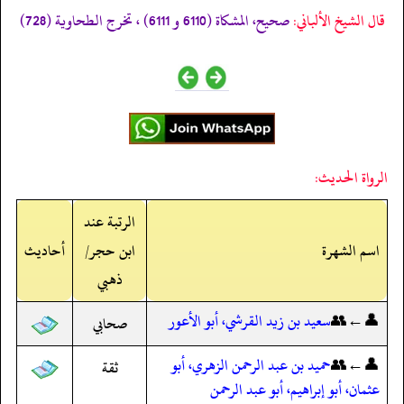
قال الشيخ الألباني:
صحيح، المشكاة (6110 و 6111) ، تخرج الطحاوية (728)
الرواة الحديث:
الرتبة عند
اسم الشهرة
ابن حجر/
أحاديث
ذهبي
👤←👥
سعيد بن زيد القرشي، أبو الأعور
صحابي
👤←👥
حميد بن عبد الرحمن الزهري، أبو
ثقة
عثمان، أبو إبراهيم، أبو عبد الرحمن