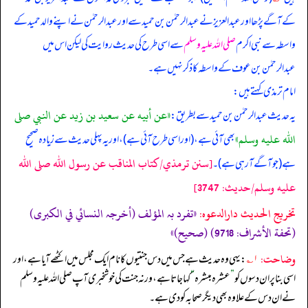
کے آگے پڑھا اور عبدالعزیز نے عبدالرحمٰن بن حمید سے اور عبدالرحمٰن نے اپنے والد حمید کے
واسطہ سے نبی اکرم
صلی اللہ علیہ وسلم
سے اسی طرح کی حدیث روایت کی لیکن اس میں
عبدالرحمٰن بن عوف کے واسطہ کا ذکر نہیں ہے۔
امام ترمذی کہتے ہیں:
«عن أبيه عن سعيد بن زيد عن النبي صلى
یہ حدیث عبدالرحمٰن بن حمید سے بطریق:
الله عليه وسلم»
بھی آئی ہے، (اور اسی طرح آئی ہے)، اور یہ پہلی حدیث سے زیادہ صحیح
[سنن ترمذي/كتاب المناقب عن رسول الله صلى الله
ہے (جو آگے آ رہی ہے)۔
عليه وسلم/حدیث: 3747]
تخریج الحدیث دارالدعوہ:
«تفرد بہ المؤلف (أخرجہ النسائي في الکبری)
(تحفة الأشراف: 9718) (صحیح)»
وضاحت:
۱؎
: یہی وہ حدیث ہے جس میں دس جنتیوں کا نام ایک مجلس میں اکٹھے آیا ہے، اور
اسی بنا پر ان دسوں کو
”
عشرہ مبشرہ
“
کہا جاتا ہے، ورنہ جنت کی خوشخبری آپ صلی اللہ علیہ وسلم
نے ان دس کے علاوہ بھی دیگر صحابہ کو دی ہے۔