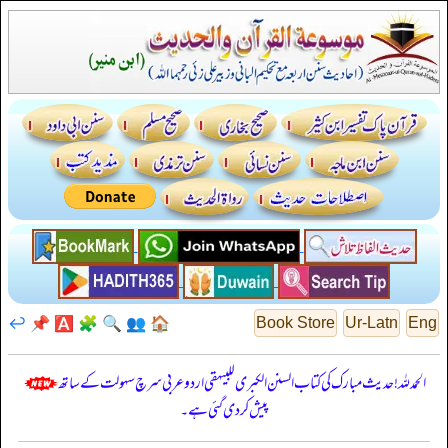
↩️
📌
🅰️
🧩
🔍
👥
🏠
Book Store
Ur-Latn
Eng
الحمدللہ! حدیث مبارک کی کتاب السنن الكبرى للبيهقي اردو عربی سرچ سہولت کے ساتھ
پیش کر دی گئی ہے۔