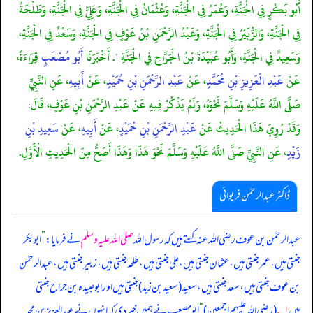
أَبُو بَكْرٍ فِي الْجَنَّةِ، وَعُمَرُ فِي الْجَنَّةِ، وَعُثْمَانُ فِي الْجَنَّةِ، وَعَلِيٌّ فِي الْجَنَّةِ، وَطَلْحَةُ
فِي الْجَنَّةِ، وَالزُّبَيْرُ فِي الْجَنَّةِ، وَعَبْدُ الرَّحْمَنِ بْنُ عَوْفٍ فِي الْجَنَّةِ، وَسَعْدٌ فِي الْجَنَّةِ،
وَسَعِيدٌ فِي الْجَنَّةِ، وَأَبُو عُبَيْدَةَ بْنُ الْجَرَّاحِ فِي الْجَنَّةِ ". أَخْبَرَنَا
أَبُو مُصْعَبٍ
قِرَاءَةً،
عَنْ
عَبْدِ الْعَزِيزِ بْنِ مُحَمَّدٍ
، عَنْ
عَبْدِ الرَّحْمَنِ بْنِ حُمَيْدٍ
، عَنْ
أَبِيهِ
، عَنِ النَّبِيِّ
صَلَّى اللَّهُ عَلَيْهِ وَسَلَّمَ نَحْوَهُ، وَلَمْ يَذْكُرْ فِيهِ عَنْ عَبْدِ الرَّحْمَنِ بْنِ عَوْفٍ، قَالَ:
وَقَدْ رُوِيَ هَذَا الْحَدِيثُ عَنْ
عَبْدِ الرَّحْمَنِ بْنِ حُمَيْدٍ
، عَنْ
أَبِيهِ
، عَنْ
سَعِيدِ بْنِ
زَيْدٍ
، عَنِ النَّبِيِّ صَلَّى اللَّهُ عَلَيْهِ وَسَلَّمَ نَحْوَ هَذَا وَهَذَا أَصَحُّ مِنَ الْحَدِيثِ الْأَوَّلِ.
ڈاکٹر عبدالرحمٰن فریوائی
عبدالرحمٰن بن عوف رضی الله عنہ کہتے ہیں کہ
رسول اللہ
صلی اللہ علیہ وسلم
نے فرمایا:
”
ابوبکر
جنتی ہیں، عمر جنتی ہیں، عثمان جنتی ہیں، علی جنتی ہیں، طلحہ جنتی ہیں، زبیر جنتی ہیں، عبدالرحمٰن
بن عوف جنتی ہیں، سعد جنتی ہیں، سعید (سعید بن زید) جنتی ہیں اور ابوعبیدہ بن جراح جنتی
ہیں
۱؎
(رضی اللہ علیہم اجمعین)
“
ابومصعب نے ہمیں خبر دی کہ انہوں نے عبدالعزیز بن محمد