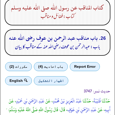
كتاب المناقب عن رسول الله صلى الله عليه وسلم
کتاب: فضائل و مناقب
26. باب مناقب عبد الرحمن بن عوف رضى الله عنه
باب: عبدالرحمٰن بن عوف رضی الله عنہ کے مناقب کا بیان
Report Error
باب احادیث (4)
مكررات (2)
اظهار التشكيل
🔍 English
حدیث نمبر:
3747
حَدَّثَنَا
قُتَيْبَةُ
، حَدَّثَنَا
عَبْدُ الْعَزِيزِ بْنُ مُحَمَّدٍ
، عَنْ
عَبْدِ الرَّحْمَنِ بْنِ حُمَيْدٍ
، عَنْ
أَبِيهِ
، عَنْ
عَبْدِ الرَّحْمَنِ بْنِ عَوْفٍ
، قَالَ: قَالَ رَسُولُ اللَّهِ صَلَّى اللَّهُ عَلَيْهِ وَسَلَّمَ: "