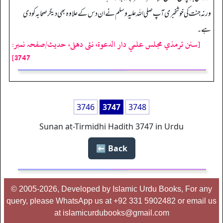
ورنہ جنت کی خوشخبری آپ صلی اللہ علیہ وسلم نے ان دس کے علاوہ بھی دیگر صحابہ کو دی
ہے۔
[سنن ترمذي مجلس علمي دار الدعوة، نئى دهلى، حدیث/صفحہ نمبر:
3747]
3746
3747
3748
Sunan at-Tirmidhi Hadith 3747 in Urdu
Back ⬅️
© 2005-2026, Developed by Islamic Urdu Books, For any
query, please WhatsApp us at +92 331 5902482 or email us
at islamicurdubooks@gmail.com