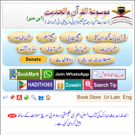
↩️
📌
🅰️
🧩
🔍
👥
🏠
Book Store
Ur-Latn
Eng
الحمدللہ! حدیث مبارک کی کتاب السنن الكبرى للبيهقي اردو عربی سرچ سہولت کے ساتھ
پیش کر دی گئی ہے۔