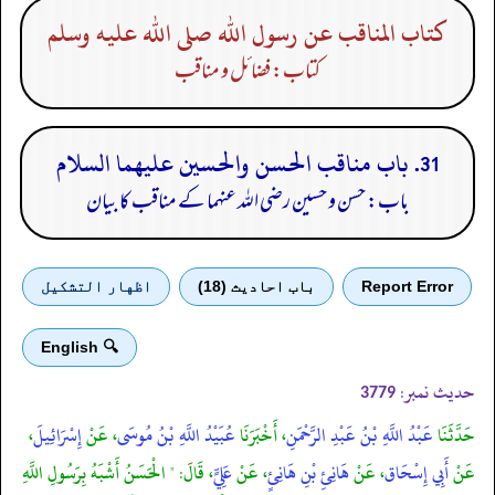
كتاب المناقب عن رسول الله صلى الله عليه وسلم
کتاب: فضائل و مناقب
31. باب مناقب الحسن والحسين عليهما السلام
باب: حسن و حسین رضی الله عنہما کے مناقب کا بیان
Report Error
باب احادیث (18)
اظهار التشكيل
🔍 English
حدیث نمبر:
3779
حَدَّثَنَا
عَبْدُ اللَّهِ بْنُ عَبْدِ الرَّحْمَنِ
، أَخْبَرَنَا
عُبَيْدُ اللَّهِ بْنُ مُوسَى
، عَنْ
إِسْرَائِيلَ
،
عَنْ
أَبِي إِسْحَاق
، عَنْ
هَانِئِ بْنِ هَانِئٍ
، عَنْ
عَلِيٍّ
، قَالَ: " الْحَسَنُ أَشْبَهُ بِرَسُولِ اللَّهِ