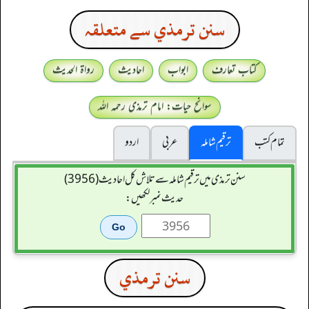
سنن ترمذي سے متعلقہ
کتاب تعارف
ابواب
احادیث
رواۃ الحدیث
سوانح حیات: امام ترمذی رحمہ اللہ
تمام کتب
ترقیم شاملہ
عربی
اردو
سنن ترمذی میں ترقیم شاملہ سے تلاش کل احادیث (3956)
حدیث نمبر لکھیں:
سنن ترمذي