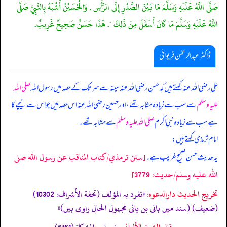
صَلَّى اللَّهُ عَلَيْهِ وَسَلَّمَ مَا بَيْنَ الصَّدْرِ إِلَى الرَّأْسِ , وَالْحُسَيْنُ أَشْبَهُ بِالنَّبِيِّ صَلَّى
اللَّهُ عَلَيْهِ وَسَلَّمَ مَا كَانَ أَسْفَلَ مِنْ ذَلِكَ ". هَذَا حَسَنٌ صَحِيحٌ غَرِيبٌ.
ڈاکٹر عبدالرحمٰن فریوائی
علی رضی الله عنہ کہتے ہیں کہ
حسن رضی الله عنہ سینہ سے سر تک کے حصہ میں رسول اللہ
صلی اللہ
علیہ وسلم
سے سب سے زیادہ مشابہ تھے، اور حسین رضی الله عنہ اس حصہ میں جو اس سے نیچے کا
ہے سب سے زیادہ نبی اکرم
صلی اللہ علیہ وسلم
سے مشابہ تھے۔
امام ترمذی کہتے ہیں:
[سنن ترمذي/كتاب المناقب عن رسول الله صلى
یہ حدیث حسن صحیح غریب ہے۔
الله عليه وسلم/حدیث: 3779]
تخریج الحدیث دارالدعوہ:
«تفرد بہ المؤلف (تحفة الأشراف: 10302)
(ضعیف) (سند میں ہانی بن ہانی مجہول الحال راوی ہیں)»