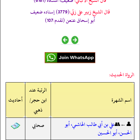
قال الشيخ الألباني:
ضعيف، المشكاة (6161)
قال الشيخ زبير على زئي:
(3779) إسناده ضعيف
أبو إسحاق عنعن (تقدم:107)
الرواة الحديث:
الرتبة عند
اسم الشهرة
ابن حجر/
أحاديث
ذهبي
👤←👥
علي بن أبي طالب الهاشمي، أبو
صحابي
الحسن، أبو الحسين