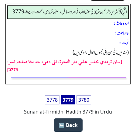
الشیخ ڈاکٹر عبد الرحمٰن فریوائی حفظ اللہ، فوائد و مسائل، سنن ترمذی، تحت الحديث 3779
اردو حاشہ:
وضاحت:
نوٹ:
(سند میں ہانی بن ہانی مجہول الحال راوی ہیں)
[سنن ترمذي مجلس علمي دار الدعوة، نئى دهلى، حدیث/صفحہ نمبر:
3779]
3778
3779
3780
Sunan at-Tirmidhi Hadith 3779 in Urdu
Back ⬅️