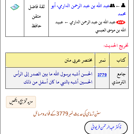
👤←👥
عبد الله بن عبد الرحمن الدارمي، أبو
ثقة فاضل
محمد
متقن
عبد الله بن عبد الرحمن الدارمي ← عبيد
حافظ
الله بن موسى العبسي
تخريج الحديث:
کتاب
نمبر
مختصر عربی متن
جامع
الحسن أشبه برسول الله ما بين الصدر إلى الرأس
3779
الترمذي
الحسين أشبه بالنبي ما كان أسفل من ذلك
مزید تخریج دیکھیں
سنن ترمذی کی حدیث نمبر 3779 کے فوائد و مسائل
ڈاکٹر عبدالرحمٰن فریوائی