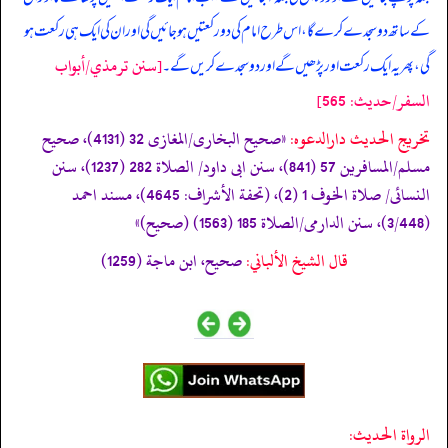
کے ساتھ دو سجدے کرے گا، اس طرح امام کی دو رکعتیں ہو جائیں گی اور ان کی ایک ہی رکعت ہو
[سنن ترمذي/أبواب
گی، پھر یہ ایک رکعت اور پڑھیں گے اور دو سجدے کریں گے۔
السفر/حدیث: 565]
تخریج الحدیث دارالدعوہ:
«صحیح البخاری/المغازی 32 (4131)، صحیح
مسلم/المسافرین 57 (841)، سنن ابی داود/ الصلاة 282 (1237)، سنن
النسائی/ صلاة الخوف 1 (2)، (تحفة الأشراف: 4645)، مسند احمد
(3/448)، سنن الدارمی/الصلاة 185 (1563) (صحیح)»
قال الشيخ الألباني:
صحيح، ابن ماجة (1259)
الرواة الحديث: