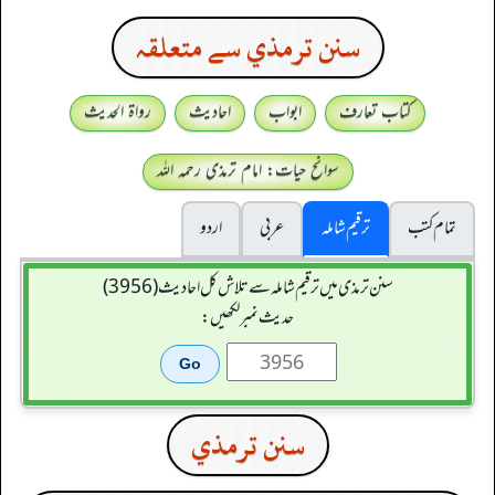
سنن ترمذي سے متعلقہ
کتاب تعارف
ابواب
احادیث
رواۃ الحدیث
سوانح حیات: امام ترمذی رحمہ اللہ
تمام کتب
ترقیم شاملہ
عربی
اردو
سنن ترمذی میں ترقیم شاملہ سے تلاش کل احادیث (3956)
حدیث نمبر لکھیں:
سنن ترمذي