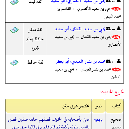
👤←👥
يحيى بن سعيد الأنصاري، أبو سعيد
ثقة ثبت
يحيى بن سعيد الأنصاري ← القاسم بن
محمد التيمي
👤←👥
يحيى بن سعيد القطان، أبو سعيد
ثقة متقن
يحيى بن سعيد القطان ← يحيى بن سعيد
حافظ إمام
الأنصاري
قدوة
👤←👥
محمد بن بشار العبدي، أبو بكر
ثقة حافظ
محمد بن بشار العبدي ← يحيى بن سعيد
القطان
تخريج الحديث:
کتاب
نمبر
مختصر عربی متن
صحيح
صلى بأصحابه في الخوف فصفهم خلفه صفين فصلى
1947
مسلم
بالذين يلونه ركعة ثم قام فلم يزل قائما حتى صلى