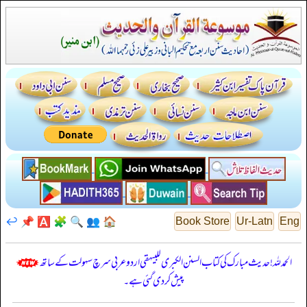
↩️
📌
🅰️
🧩
🔍
👥
🏠
Book Store
Ur-Latn
Eng
الحمدللہ! حدیث مبارک کی کتاب السنن الكبرى للبيهقي اردو عربی سرچ سہولت کے ساتھ
پیش کر دی گئی ہے۔