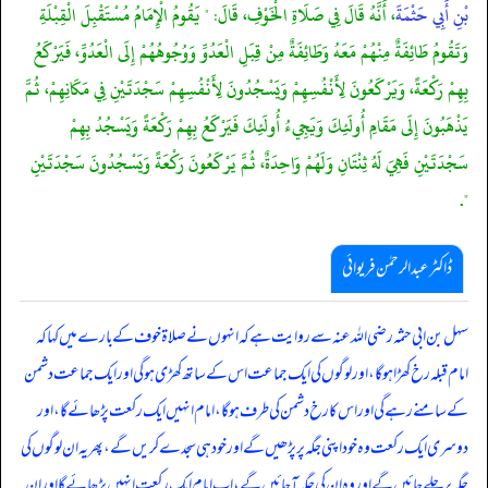
بْنِ أَبِي حَثْمَةَ
، أَنَّهُ قَالَ فِي صَلَاةِ الْخَوْفِ، قَالَ: " يَقُومُ الْإِمَامُ مُسْتَقْبِلَ الْقِبْلَةِ
وَتَقُومُ طَائِفَةٌ مِنْهُمْ مَعَهُ وَطَائِفَةٌ مِنْ قِبَلِ الْعَدُوِّ وَوُجُوهُهُمْ إِلَى الْعَدُوِّ، فَيَرْكَعُ
بِهِمْ رَكْعَةً، وَيَرْكَعُونَ لِأَنْفُسِهِمْ وَيَسْجُدُونَ لِأَنْفُسِهِمْ سَجْدَتَيْنِ فِي مَكَانِهِمْ، ثُمَّ
يَذْهَبُونَ إِلَى مَقَامِ أُولَئِكَ وَيَجِيءُ أُولَئِكَ فَيَرْكَعُ بِهِمْ رَكْعَةً وَيَسْجُدُ بِهِمْ
سَجْدَتَيْنِ فَهِيَ لَهُ ثِنْتَانِ وَلَهُمْ وَاحِدَةٌ، ثُمَّ يَرْكَعُونَ رَكْعَةً وَيَسْجُدُونَ سَجْدَتَيْنِ
".
ڈاکٹر عبدالرحمٰن فریوائی
سہل بن ابی حثمہ رضی الله عنہ سے روایت ہے کہ
انہوں نے صلاۃ خوف کے بارے میں کہا کہ
امام قبلہ رخ کھڑا ہو گا، اور لوگوں کی ایک جماعت اس کے ساتھ کھڑی ہو گی اور ایک جماعت دشمن
کے سامنے رہے گی اور اس کا رخ دشمن کی طرف ہو گا، امام انہیں ایک رکعت پڑھائے گا، اور
دوسری ایک رکعت وہ خود اپنی جگہ پر پڑھیں گے اور خود ہی سجدے کریں گے، پھر یہ ان لوگوں کی
جگہ پر چلے جائیں گے اور وہ ان کی جگہ آ جائیں گے، اب امام ایک رکعت انہیں پڑھائے گا اور ان