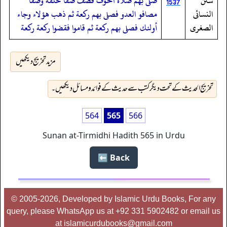
سنن
صلى بهم صلاة الخوف فصف صفا خلفه وصفا
1537
النسائى
مصافو العدو فصلى بهم ركعة ثم ذهب هؤلاء وجاء
الصغرى
أولئك فصلى بهم ركعة ثم قاموا فقضوا ركعة ركعة
مزید تخریج دیکھیں
تخریج الحدیث کے تحت دیگر کتب سے حدیث کے فوائد و مسائل دیکھیں۔
564
565
566
Sunan at-Tirmidhi Hadith 565 in Urdu
Back ⬅️
© 2005-2026, Developed by Islamic Urdu Books, For any
query, please WhatsApp us at +92 331 5902482 or email us
at islamicurdubooks@gmail.com