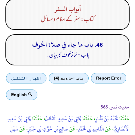
أبواب السفر
کتاب: سفر کے احکام و مسائل
46. باب ما جاء في صلاة الخوف
باب: نماز خوف کا بیان۔
Report Error
باب احادیث (4)
اظهار التشكيل
🔍 English
حدیث نمبر:
565
حَدَّثَنَا
مُحَمَّدُ بْنُ بَشَّارٍ
، حَدَّثَنَا
يَحْيَى بْنُ سَعِيدٍ الْقَطَّانُ
، حَدَّثَنَا
يَحْيَى بْنُ سَعِيدٍ
الْأَنْصَارِيُّ
، عَنْ
الْقَاسِمِ بْنِ مُحَمَّدٍ
، عَنْ
صَالِحِ بْنِ خَوَّاتِ بْنِ جُبَيْرٍ
، عَنْ
سَهْلِ