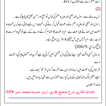
اسے ٹھکرانے سے اجتناب کرنا ہوگا۔
(2)
اس حدیث سے رسول اللہ صلی اللہ علیہ وسلم کی کمال تواضع اور حسن خلق کا پتا چلتا ہے۔
رسول اللہ صلی اللہ علیہ وسلم نے دعوت قبول کرنے کی رغبت اس لیے دلائی ہے کہ یہ محبت و
الفت میں اضافے کا باعث ہے، نیز دعوت کا اہتمام کرنے والے کے لیے خوشی و مسرت کا
ذریعہ ہے، نیز آپس میں مل بیٹھنے کا بہترین موقع ہے۔
(فتح الباري: 306/9)
بہرحال کسی وقت بھی اپنے بھائی کی دل شکنی نہیں کرنی چاہیے اگرچہ وہ معمولی چیز کی دعوت
دے۔
غریبوں کی دعوت میں نہ جانا اور ان سے نفرت کرنا یہ فرعونیت ہے۔
ایسے متکبر لوگ اللہ تعالیٰ کے ہاں کیڑے مکوڑوں سے بھی زیادہ ذلیل ہیں۔
والله المستعان
[هداية القاري شرح صحيح بخاري، اردو، حدیث/صفحہ نمبر: 5178]