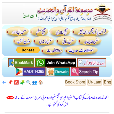
↩️
📌
🅰️
🧩
🔍
👥
🏠
Book Store
Ur-Latn
Eng
الحمدللہ! حدیث مبارک کی کتاب السنن الكبرى للبيهقي اردو عربی سرچ سہولت کے ساتھ
پیش کر دی گئی ہے۔