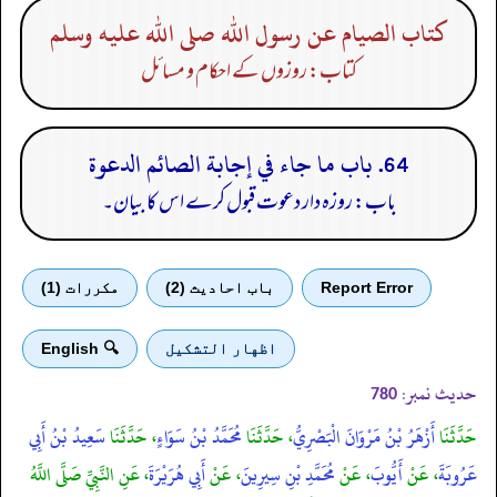
كتاب الصيام عن رسول الله صلى الله عليه وسلم
کتاب: روزوں کے احکام و مسائل
64. باب ما جاء في إجابة الصائم الدعوة
باب: روزہ دار دعوت قبول کرے اس کا بیان۔
Report Error
باب احادیث (2)
مكررات (1)
اظهار التشكيل
🔍 English
حدیث نمبر:
780
حَدَّثَنَا
أَزْهَرُ بْنُ مَرْوَانَ الْبَصْرِيُّ
، حَدَّثَنَا
مُحَمَّدُ بْنُ سَوَاءٍ
، حَدَّثَنَا
سَعِيدُ بْنُ أَبِي
عَرُوبَةَ
، عَنْ
أَيُّوبَ
، عَنْ
مُحَمَّدِ بْنِ سِيرِينَ
، عَنْ
أَبِي هُرَيْرَةَ
، عَنِ النَّبِيِّ صَلَّى اللَّهُ