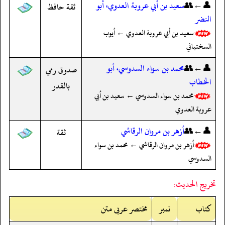
👤←👥
سعيد بن أبي عروبة العدوي، أبو
ثقة حافظ
النضر
سعيد بن أبي عروبة العدوي ← أيوب
السختياني
👤←👥
محمد بن سواء السدوسي، أبو
صدوق رمي
الخطاب
بالقدر
محمد بن سواء السدوسي ← سعيد بن أبي
عروبة العدوي
👤←👥
أزهر بن مروان الرقاشي
ثقة
أزهر بن مروان الرقاشي ← محمد بن سواء
السدوسي
تخريج الحديث:
کتاب
نمبر
مختصر عربی متن