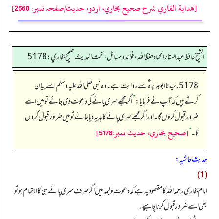
[هداية القاري شرح صحيح بخاري، اردو، حدیث/صفحہ نمبر: 2568]
الشيخ حافط عبدالستار الحماد حفظ الله، فوائد و مسائل، تحت الحديث صحيح بخاري:5178
5178. سیدنا ابو ہریرہ ؓ سے روایت ہے۔ وہ نبی صلی اللہ علیہ وسلم سے بیان
کرتے ہیں کہ آپ نے فرمایا:
”
اگر مجھے سری پائے کی دعوت دی جائے تو میں اسے
ضرور قبول کروں گا۔ اور اگر مجھے سری پائے کا ہدیہ دیا جائے تو میں ضرور قبول کروں
[صحيح بخاري، حديث نمبر:5178]
گا۔
“
حدیث حاشیہ:
(1)
امام بخاری رحمہ اللہ کا مقصود یہ ہے کہ دعوت ولیمہ میں اگر صرف سری پائے ہی کا اہتمام ہو تو
بھی اسے ضرور قبول کرنا چاہیے۔