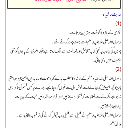
حدیث حاشیہ:
(1)
بکری کے بازو کا گوشت بہترین ہوتا ہے۔
رسول اللہ صلی اللہ علیہ وسلم اسے بہت پسند کرتے تھے۔
پسندیدگی کی وجہ یہ تھی کہ یہ آلائش اور غلاظت سے الگ رہتا ہے جبکہ بکری کے پایوں کو اتنی
اہمیت نہیں دی جاتی۔
(2)
رسول اللہ صلی اللہ علیہ وسلم کے ارشاد کا مطلب یہ ہے کہ دعوت اور ہدیہ میں اچھی چیز ہو یا حقیر
چیز جو کچھ بھی پیش کیا جائے اسے خوش دلی سے قبول کرنا چاہیے، چہرے پر کسی قسم کی ناگواری
نہ ہو، ایسا کرنے سے تعلقات خوشگوار رہتے ہیں اور افرادِ معاشرہ میں محبت کے جذبات
پروان چڑھتے ہیں۔
رسول اللہ صلی اللہ علیہ وسلم نے قلیل سے قلیل ہدیہ قبول کرنے کی ترغیب دلائی ہے۔
واللہ أعلم