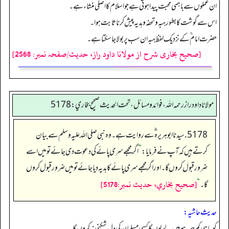
ان عملوں سے باہمی محبت پیدا ہوتی ہے جو اسلام کا اصلی منشاء ہے۔
اس سے گوشت کا بطور ہبہ و تحفہ و ہدیہ پیش کرنا ثابت ہوا۔
حضرت امام ؒ کے نزدیک لفظ ہبہ ان سب پر بولا جاسکتا ہے۔
[صحیح بخاری شرح از مولانا داود راز، حدیث/صفحہ نمبر: 2568]
مولانا داود راز رحمه الله، فوائد و مسائل، تحت الحديث صحيح بخاري: 5178
5178. سیدنا ابو ہریرہ ؓ سے روایت ہے۔ وہ نبی صلی اللہ علیہ وسلم سے بیان
کرتے ہیں کہ آپ نے فرمایا:
”
اگر مجھے سری پائے کی دعوت دی جائے تو میں اسے
ضرور قبول کروں گا۔ اور اگر مجھے سری پائے کا ہدیہ دیا جائے تو میں ضرور قبول کروں
[صحيح بخاري، حديث نمبر:5178]
گا۔
“
حدیث حاشیہ:
کیسا ہی کم حصہ ہو میں لے لوں گا کسی مسلمان کی دل شکنی نہ کروں گا۔