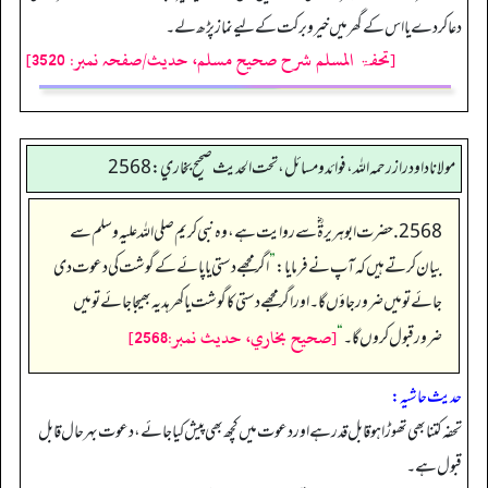
دعا کردے یا اس کے گھر میں خیروبرکت کے لیے نماز پڑھ لے۔
[تحفۃ المسلم شرح صحیح مسلم، حدیث/صفحہ نمبر: 3520]
مولانا داود راز رحمه الله، فوائد و مسائل، تحت الحديث صحيح بخاري: 2568
2568. حضرت ابوہریرۃ ؓ سے روایت ہے، وہ نبی کریم صلی اللہ علیہ وسلم سے
بیان کرتے ہیں کہ آپ نے فرمایا:
”
اگر مجھے دستی یا پائے کے گوشت کی دعوت دی
جائے تو میں ضرور جاؤں گا۔ اور اگر مجھے دستی کا گوشت یاکھر ہدیہ بھیجا جائے تو میں
[صحيح بخاري، حديث نمبر:2568]
ضرور قبول کروں گا۔
“
حدیث حاشیہ:
تحفہ کتنا بھی تھوڑا ہو قابل قدر ہے اور دعوت میں کچھ بھی پیش کیا جائے، دعوت بہر حال قابل
قبول ہے۔