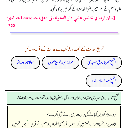
اس کے گھر جائے اور گھر کے کسی کونے میں جا کر دو رکعت نماز پڑھے جیسا کہ نبی اکرم صلی اللہ
علیہ وسلم نے ام سلیم رضی اللہ عنہا کے گھر میں پڑھی تھی۔
[سنن ترمذي مجلس علمي دار الدعوة، نئى دهلى، حدیث/صفحہ نمبر:
780]
تخریج الحدیث کے تحت دیگر کتب سے حدیث کے فوائد و مسائل
الشیخ عمر فاروق سعیدی
مولانا عبد العزیز علوی
مولانا داود راز
الشیخ عبدالستار الحماد
الشيخ عمر فاروق سعيدي حفظ الله، فوائد و مسائل، سنن ابي داود ، تحت الحديث 2460
روزہ دار کو ولیمہ کھانے کی دعوت دی جائے تو کیا کرے؟
ابوہریرہ رضی اللہ عنہ کہتے ہیں کہ رسول اللہ صلی اللہ علیہ وسلم نے فرمایا:
”
جب تم میں