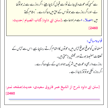
سے کسی کو دعوت دی جائے تو اسے قبول کرنا چاہیئے، اگر روزے سے نہ ہو تو کھا
لے، اور اگر روزے سے ہو تو اس کے حق میں دعا کر دے۔‏‏‏‏
“
ہشام کہتے
«صلاۃ»
[سنن ابي داود/كتاب الصيام /حدیث:
ہیں:
سے مراد دعا ہے۔
2460]
فوائد ومسائل:
مسلمانوں کو موقع بموقع آپس میں دعوتوں کا اہتمام کرتے رہنا چاہیے، اس سے آپس کے
تعلقات مضبوط ہوتے اور محبتیں بڑھتی ہیں۔
روزے دار بھی دعوت میں شریک ہو اور ان کے لیے دعا کرے۔
اگر روزہ نفلی ہو تو توڑنا جائز ہے۔
[سنن ابی داود شرح از الشیخ عمر فاروق سعیدی، حدیث/صفحہ نمبر:
2460]