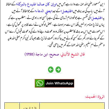
«وإن كان صائما فليدع بالبركة»
ابن مسعود رضی الله عنہ سے وارد ہے جس میں
کے الفاظ
«فلیصل»
«يعني الدعاء»
آئے ہیں، باب کی حدیث میں
کے بعد
کے جو الفاظ آئے ہیں
«فلیصل»
یہ
کی تفسیر ہے جو خود امام ترمذی نے کی ہے یا کسی اور راوی نے، مطلب یہ ہے کہ
یہاں نماز پڑھنا مراد نہیں بلکہ اس سے مراد دعا ہے، بعض لوگوں نے اسے ظاہر پر محمول کیا ہے،
اس صورت میں اس حدیث کا مطلب یہ ہو گا کہ وہ دعوت دینے والے کی دعوت قبول کرے اس
کے گھر جائے اور گھر کے کسی کونے میں جا کر دو رکعت نماز پڑھے جیسا کہ نبی اکرم صلی اللہ علیہ
وسلم نے ام سلیم رضی الله عنہا کے گھر میں پڑھی تھی۔
قال الشيخ الألباني:
صحيح، ابن ماجة (1750)
الرواة الحديث:
الرتبة عند