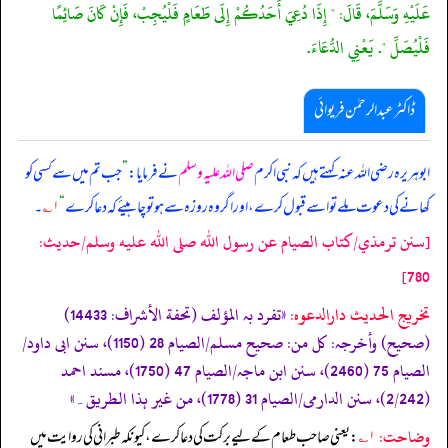
عَلَيْهِ وَسَلَّمَ، قَالَ: " إِذَا دُعِيَ أَحَدُكُمْ إِلَى طَعَامٍ فَلْيُجِبْ، فَإِنْ كَانَ صَائِمًا
فَلْيُصَلِّ ". يَعْنِي الدُّعَاءَ.
ڈاکٹر عبدالرحمٰن فریوائی
ابوہریرہ رضی الله عنہ کہتے ہیں کہ
نبی اکرم
صلی اللہ علیہ وسلم
نے فرمایا:
”
جب تم میں سے کسی کو
کھانے کی دعوت ملے تو اسے قبول کرے، اور اگر وہ روزہ سے ہو تو چاہیئے کہ دعا کرے
“
۱؎
۔
[سنن ترمذي/كتاب الصيام عن رسول الله صلى الله عليه وسلم/حدیث:
780]
تخریج الحدیث دارالدعوہ:
«تفرد بہ المؤلف (تحفة الأشراف: 14433)
(صحیح) وأخرجہ: کل من: صحیح مسلم/الصیام 28 (1150)، سنن ابی داود/
الصیام 75 (2460)، سنن ابن ماجہ/الصیام 47 (1750)، مسند احمد
(2/242)، سنن الدارمی/الصیام 31 (1778)، من غیر ہذا الطریق۔»
وضاحت:
۱؎
: یعنی صاحب طعام کے لیے برکت کی دعا کرے، کیونکہ طبرانی کی روایت میں