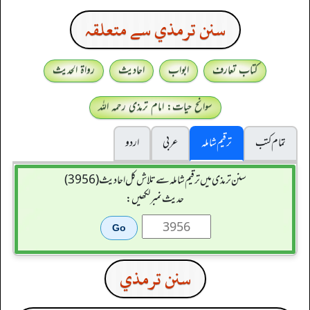
سنن ترمذي سے متعلقہ
کتاب تعارف
ابواب
احادیث
رواۃ الحدیث
سوانح حیات: امام ترمذی رحمہ اللہ
تمام کتب
ترقیم شاملہ
عربی
اردو
سنن ترمذی میں ترقیم شاملہ سے تلاش کل احادیث (3956)
حدیث نمبر لکھیں:
سنن ترمذي