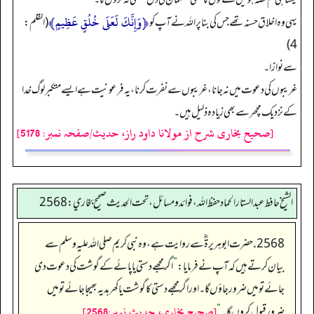
﴿وَإِنَّكَ لَعَلَى خُلُقٍ عَظِيمٍ﴾
یہی وہ اخلاق حسنہ تھے جس کی بنا پر اللہ نے آپ کو
(القلم:
4)
سے نوازا۔
غریبوں کی دعوت میں نہ جانا، غریبوں سے نفرت کرنا، یہ فرعونیت ہے ایسے متکبر لوگ خدا
کے نزدیک مچھر سے بھی زیادہ ذلیل ہیں۔
[صحیح بخاری شرح از مولانا داود راز، حدیث/صفحہ نمبر: 5178]
الشيخ حافط عبدالستار الحماد حفظ الله، فوائد و مسائل، تحت الحديث صحيح بخاري:2568
2568. حضرت ابوہریرۃ ؓ سے روایت ہے، وہ نبی کریم صلی اللہ علیہ وسلم سے
بیان کرتے ہیں کہ آپ نے فرمایا:
”
اگر مجھے دستی یا پائے کے گوشت کی دعوت دی
جائے تو میں ضرور جاؤں گا۔ اور اگر مجھے دستی کا گوشت یاکھر ہدیہ بھیجا جائے تو میں
[صحيح بخاري، حديث نمبر:2568]
ضرور قبول کروں گا۔
“