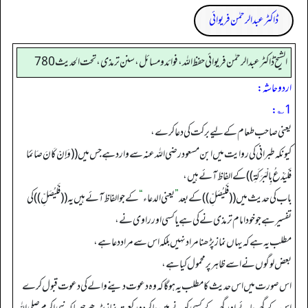
ڈاکٹر عبدالرحمٰن فریوائی
الشیخ ڈاکٹر عبد الرحمٰن فریوائی حفظ اللہ، فوائد و مسائل، سنن ترمذی، تحت الحديث 780
اردو حاشہ:
1؎:
یعنی صاحب طعام کے لیے برکت کی دعا کرے،
کیو نکہ طبرانی کی روایت میں ابن مسعود رضی اللہ عنہ سے واردہے جس میں ((وَإِنْ كَانَ صَائِمََا
فَلْيَدْعُ بِالْبَرَكَةِ)) کے الفاظ آئے ہیں،
باب کی حدیث میں ((فَلْیُصَلِّ)) کے بعد
”
يعني الدعاء
“
کے جو الفاظ آئے ہیں یہ ((فَلْیُصَلِّ)) کی
تفسیر ہے جو خود امام ترمذی نے کی ہے یا کسی اور راوی نے،
مطلب یہ ہے کہ یہاں نماز پڑھنا مراد نہیں بلکہ اس سے مراد دعا ہے،
بعض لوگوں نے اسے ظاہر پر محمول کیا ہے،
اس صورت میں اس حدیث کا مطلب یہ ہو گا کہ وہ دعوت دینے والے کی دعوت قبول کرے