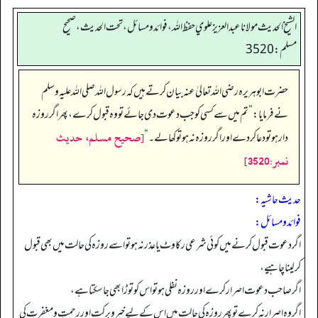
الشيخ الحديث مولانا عبدالعزيز علوي حفظ الله، فوائد و مسائل، تحت الحديث ، صحيح
مسلم: 3520
حضرت ابو ہریرہ رضی اللہ تعالیٰ عنہ بیان کرتے ہیں کہ رسول اللہ صلی اللہ علیہ وسلم
نے فرمایا:
”
تم میں سے کسی کو جب دعوت دی جائے تو وہ قبول کرے، پھر اگر روزہ
[صحيح مسلم، حديث
دار ہو تو دعا کر دے اور اگر روزہ نہ ہو تو کھا لے۔
“
نمبر:3520]
حدیث حاشیہ:
فوائد ومسائل:
اگر دعوت قبول کرنے میں کوئی شرعی رکاوٹ یا عذر نہ ہو تو اسے روزہ کی حالت میں بھی قبول
کرلینا چاہیے،
اگر صاحب دعوت اصرار کرے اور روزہ نفلی ہو تو اس کو توڑا بھی جا سکتا ہے،
اگر وہ اصرار نہ کرے تو پھر روزہ کی حالت میں اس کے لیے خیرو برکت اور رحمت و مغفرت کی