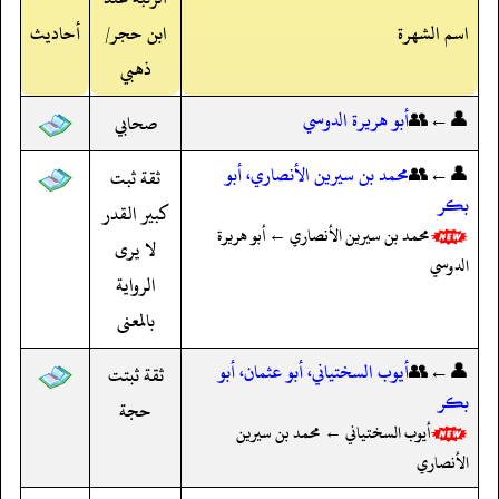
اسم الشهرة
ابن حجر/
أحاديث
ذهبي
👤←👥
أبو هريرة الدوسي
صحابي
👤←👥
محمد بن سيرين الأنصاري، أبو
ثقة ثبت
بكر
كبير القدر
محمد بن سيرين الأنصاري ← أبو هريرة
لا يرى
الدوسي
الرواية
بالمعنى
👤←👥
أيوب السختياني، أبو عثمان، أبو
ثقة ثبتت
بكر
حجة
أيوب السختياني ← محمد بن سيرين
الأنصاري