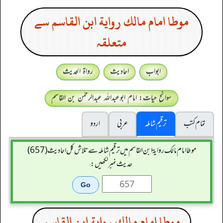
موطا امام مالك رواية ابن القاسم سے
متعلقہ
ابواب
احادیث
رواۃ الحدیث
سوانح حیات: امام ابوعبداللہ عبدالرحمٰن بن القاسم
تمام کتب
ترقیم شاملہ
عربی
اردو
موطا امام مالك رواية ابن القاسم میں ترقیم شاملہ سے تلاش کل احادیث (657)
حدیث نمبر لکھیں:
موطا امام مالك رواية ابن القاسم