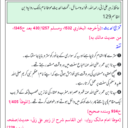
حافظ زبير على زئي رحمه الله، فوائد و مسائل، تحت الحديث موطا امام مالك رواية ابن
القاسم 129
[وأخرجه البخاري 1532، ومسلم 430/1257 بعد ح1345،
تخریج الحدیث:
من حديث مالك به]
تفقہ
➊ سترے کا اہتمام کرنا چاہئے اور یہ کہ سواری کے جانور کو سترہ بنایا جا سکتا ہے۔
➋ سیدنا ابن عمر رضی اللہ عنہ اتباع سنت میں ہر وقت مستعد رہتے تھے۔
➌ صحیح العقیدہ مسلمان کی ہر وقت یہی خواہش ہوتی ہے کہ اپنے امام اعظم نبی کریم صلی اللہ
علیہ وسلم کی سنت پر عمل کرتا رہے۔
➍ سیدنا ابن عمر رضی اللہ عنہ ظہر وعصر اور مغرب وعشاء کی نمازیں محصب (مکہ کے قریب
[الموطأ 1/405
ایک مقام) پر پڑھتے پھر رات کو مکہ میں داخل ہوتے اور طواف کرتے تھے۔
ح934 وسنده صحيح]
[موطا امام مالک روایۃ ابن القاسم شرح از زبیر علی زئی، حدیث/صفحہ
نمبر: 228]