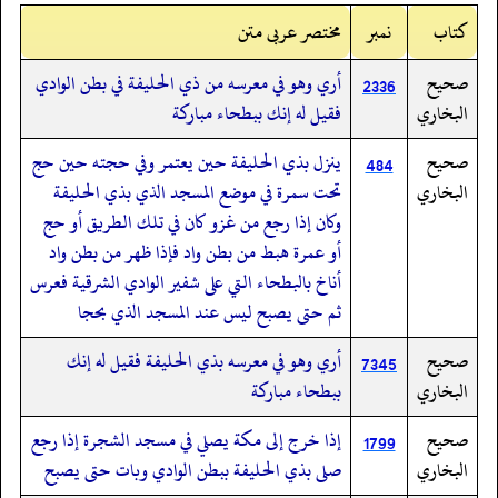
کتاب
نمبر
مختصر عربی متن
صحيح
أري وهو في معرسه من ذي الحليفة في بطن الوادي
2336
البخاري
فقيل له إنك ببطحاء مباركة
صحيح
ينزل بذي الحليفة حين يعتمر وفي حجته حين حج
484
البخاري
تحت سمرة في موضع المسجد الذي بذي الحليفة
وكان إذا رجع من غزو كان في تلك الطريق أو حج
أو عمرة هبط من بطن واد فإذا ظهر من بطن واد
أناخ بالبطحاء التي على شفير الوادي الشرقية فعرس
ثم حتى يصبح ليس عند المسجد الذي بحجا
صحيح
أري وهو في معرسه بذي الحليفة فقيل له إنك
7345
البخاري
ببطحاء مباركة
صحيح
إذا خرج إلى مكة يصلي في مسجد الشجرة إذا رجع
1799
البخاري
صلى بذي الحليفة ببطن الوادي وبات حتى يصبح