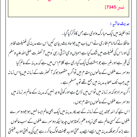
نمبر:7345]
حدیث حاشیہ:
ذوالحلیفہ میں ایک مبارک وادی ہے جس کا ذکر کیا گیا۔
حافظ نے کہا امام بخاری نے اس باب میں جو احادیث بیان کیں اس سے مدینہ کی فضیلت ظاہر
کی اور اس کی فضیلت میں شک کیا ہے؟ وہاں وحی اترتی رہی‘ وہیں آنحضرت صلی اللہ علیہ وسلم
کی قبر ہے اور منبر ہے جو بہشت کی ایک کیاری ہے کلام اس میں ہے کہ مدینہ کے عالم کیا
دوسرے ملکوں کے عالموں پر مقدم ہیں تو اگر یہ مقصود ہو کہ آنحضرت کے زمانہ میں یا اس زمانہ
میں جب تک صحابہ مدینہ میں جمع تھے تو یہ مسلم ہے۔
اگر یہ مراد ہو کہ ہر زمانہ میں تو اس میں نزاع ہے اور کوئی وجہ نہیں کہ مدینہ کے عالم ہر زمانہ میں
دوسرے ملکوں کے عالموں پر مقدم ہوں۔
اس لیے کہ ائمہ مجتہدین کے زمانہ کے بعد پھر مدینہ میں ایک بھی عالم ایسا نہیں ہوا جو دوسرے
ملکوں کے کسی عالم سے بھی زیادہ علم رکھتا ہوں چہ جائیکہ دوسرے ملکوں کے سب عالموں
سے بڑھ کر ہو بلکہ مدینہ میں ایسے ایسے بدعتی اور بد طینت لوگ جا کر رہے جن کی بد نیتی اور بد طینتی