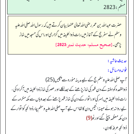
مسلم: 2823
حضرت عبداللہ بن عمر رضی اللہ تعالی عنہما بیان کرتے ہیں کہ رسول اللہ صلی اللہ علیہ
وسلم نے سفر حج کے آغاز میں رات ذوالحلیفہ میں گزاری اور اس کی مسجد میں نماز
[صحيح مسلم، حديث نمبر:2823]
پڑھی۔
حدیث حاشیہ:
فوائد ومسائل:
آپ صلی اللہ علیہ وسلم حج کے لیے مدینہ منورہ سے پچیس (25)
ذوالقعدہ کو ہفتہ کے دن ظہر کی نماز پڑھنے کے بعد نکلے اور عصر کی نماز ذوالحلیفہ میں آ کر ادا کی،
رات ذوالحلیفہ میں بسر کی اوراتوار کے دن کی نماز ظہر پڑھنے کے بعد وہاں سے مکہ مکرمہ کے
لیے روانہ ہوئے مہینہ انتیس دن کا تھا اس لیے آپ صلی اللہ علیہ وسلم چار ذوالحجہ کو اتوار کے
دن مکہ معظمہ پہنچ گئے اور نو
(9)
ذوالحجہ عرفہ کا دن،