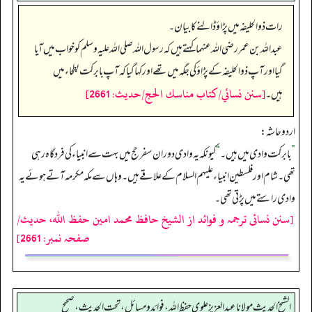
رات ذوالحلیفہ میں پڑاؤ ڈالنے کا بیان۔
عبداللہ بن عمر رضی الله عنہما کہتے ہیں کہ رسول اللہ صلی اللہ علیہ وسلم کو خواب میں آیا
گیا اور آپ ذوالحلیفہ کے پڑاؤ کی جگہ میں تھے اور کہا گیا کہ آپ بابرکت بطحاء میں
[سنن نسائي/كتاب مناسك الحج/حدیث: 2661]
ہیں۔
اردو حاشہ:
”
بابرکت وادی میں ہیں۔
“
کیونکہ یہ وادی دوران سفر حج میں بہت سے انبیاء کی فرد گاہ رہی
تھی۔ شام اور فلسطین انبیاء علیہم السلام کے علاقے ہیں۔ وہاں سے مکہ مکرمہ آتے ہوئے یہ
وادی راستے میں پڑتی تھی۔
[سنن نسائی ترجمہ و فوائد از الشیخ حافظ محمد امین حفظ اللہ، حدیث/
صفحہ نمبر: 2661]
الشيخ الحديث مولانا عبدالعزيز علوي حفظ الله، فوائد و مسائل، تحت الحديث ، صحيح