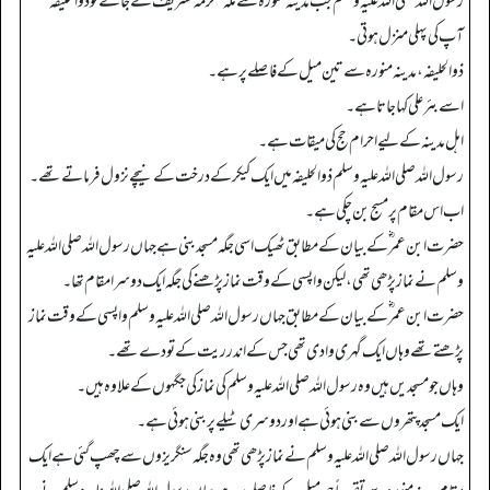
رسول اللہ صلی اللہ علیہ وسلم جب مدینہ منورہ سے مکہ مکرمہ تشریف لے جاتے تو ذوالحلیفہ
آپ کی پہلی منزل ہوتی۔
ذوالحلیفہ،مدینہ منورہ سے تین میل کے فاصلے پر ہے۔
اسے بئر علی کہاجاتا ہے۔
اہل مدینہ کے لیے احرام حج کی میقات ہے۔
رسول اللہ صلی اللہ علیہ وسلم ذوالحلیفہ میں ایک کیکر کے درخت کے نیچے نزول فرماتے تھے۔
اب اس مقام پر مسج بن چکی ہے۔
حضرت ابن عمر ؓ کےبیان کے مطابق ٹھیک اسی جگہ مسجد بنی ہے جہاں رسول اللہ صلی اللہ علیہ
وسلم نے نماز پڑھی تھی، لیکن واپسی کے وقت نماز پڑھنے کی جگہ ایک دوسرا مقام تھا۔
حضرت ابن عمر ؓ کے بیان کے مطابق جہاں رسول اللہ صلی اللہ علیہ وسلم واپسی کے وقت نماز
پڑھتے تھے وہاں ایک گہری وادی تھی جس کے اندر ریت کے تودے تھے۔
وہاں جومسجدیں ہیں وہ رسول اللہ صلی اللہ علیہ وسلم کی نماز کی جگہوں کے علاوہ ہیں۔
ایک مسجد پتھروں سے بنی ہوئی ہے اور دوسری ٹیلے پر بنی ہوئی ہے۔
جہاں رسول اللہ صلی اللہ علیہ وسلم نے نماز پڑھی تھی وہ جگہ سنگریزوں سے چھپ گئی ہے ایک