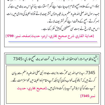
ہو گا، اس کے علاوہ صبح و شام جب چاہے اپنے گھر آ سکتا ہے، چنانچہ اس حدیث میں ہے کہ
جب رسول اللہ صلی اللہ علیہ وسلم مدینہ طیبہ واپس تشریف لاتے تو ذوالحلیفہ کی وادی میں رات
بسر کرتے، صبح کے وقت اپنے گھر تشریف لاتے۔
اس میں شارع ؑنے بہت سی مصلحتوں کو پیش نظر رکھا ہے۔
[هداية القاري شرح صحيح بخاري، اردو، حدیث/صفحہ نمبر: 1799]
الشيخ حافط عبدالستار الحماد حفظ الله، فوائد و مسائل، تحت الحديث صحيح بخاري:7345
7345. سیدنا عبداللہ بن عمر ؓ سے روایت ہے وہ نبی صلی اللہ علیہ وسلم سے بیان
کرتے ہیں کہ آپکو ایک خواب دکھایا گیا جبکہ آپ مقام ذوالحلیفہ میں محو استراحت تھے۔
[صحيح بخاري، حديث
آپ سے کہا گیا: بلاشبہ آپ بابرکت وادی ہیں۔
نمبر:7345]