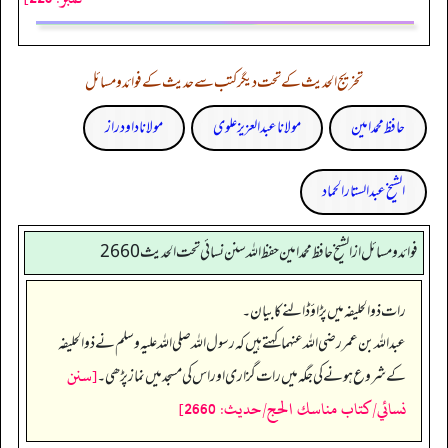
تخریج الحدیث کے تحت دیگر کتب سے حدیث کے فوائد و مسائل
حافظ محمد امین
مولانا عبد العزیز علوی
مولانا داود راز
الشیخ عبدالستار الحماد
فوائد ومسائل از الشيخ حافظ محمد امين حفظ الله سنن نسائي تحت الحديث2660
رات ذوالحلیفہ میں پڑاؤ ڈالنے کا بیان۔
عبداللہ بن عمر رضی الله عنہما کہتے ہیں کہ رسول اللہ صلی اللہ علیہ وسلم نے ذوالحلیفہ
[سنن
کے شروع ہونے کی جگہ میں رات گزاری اور اس کی مسجد میں نماز پڑھی۔
نسائي/كتاب مناسك الحج/حدیث: 2660]