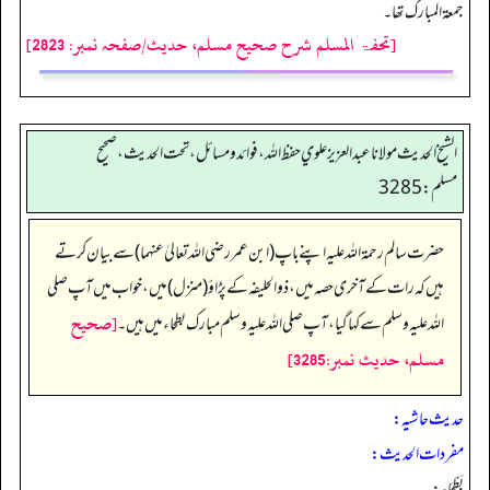
جمعۃ المبارک تھا۔
[تحفۃ المسلم شرح صحیح مسلم، حدیث/صفحہ نمبر: 2823]
الشيخ الحديث مولانا عبدالعزيز علوي حفظ الله، فوائد و مسائل، تحت الحديث ، صحيح
مسلم: 3285
حضرت سالم رحمۃ اللہ علیہ اپنے باپ (ابن عمر رضی اللہ تعالیٰ عنہما) سے بیان کرتے
ہیں کہ رات کے آخری حصہ میں، ذوالحلیفہ کے پڑاؤ (منزل) میں، خواب میں آپ صلی
[صحيح
اللہ علیہ وسلم سے کہا گیا، آپ صلی اللہ علیہ وسلم مبارک بطحاء میں ہیں۔
مسلم، حديث نمبر:3285]
حدیث حاشیہ:
مفردات الحدیث:
بَطْحَاء: