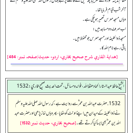
مقام مدینہ منورہ سے تقریباً چھ میل کے فاصلے پر ہے جہاں رسول اللہ صلی اللہ علیہ وسلم نے
آخر شب قیام فرمایا تھا۔
وہاں مسجد معرس تعمیر ہوچکی ہے۔
اب صرف دو مساجد ہیں:
مسجد ذوالحلیفہ اور مسجد معرس جو محفوظ ہیں۔
باقی رہے نام اللہ کا۔
[هداية القاري شرح صحيح بخاري، اردو، حدیث/صفحہ نمبر: 484]
الشيخ حافط عبدالستار الحماد حفظ الله، فوائد و مسائل، تحت الحديث صحيح بخاري:1532
1532. حضرت عبداللہ بن عمر ؓ سے روایت ہے، کہ رسول اللہ صلی اللہ علیہ وسلم
نے ذوالحلیفہ کے میدان میں اپنے اونٹ کو بٹھایا، پھر وہاں نماز پڑھی اور حضرت عبد
[صحيح بخاري، حديث نمبر:1532]
اللہ بن عمر ؓ بھی ایسا کیا کرتے تھے۔