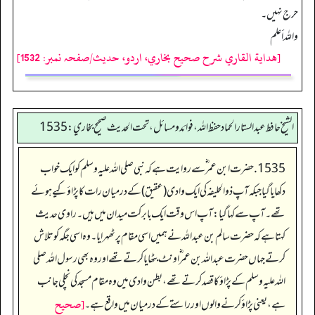
حرج نہیں۔
واللہ أعلم
[هداية القاري شرح صحيح بخاري، اردو، حدیث/صفحہ نمبر: 1532]
الشيخ حافط عبدالستار الحماد حفظ الله، فوائد و مسائل، تحت الحديث صحيح بخاري:1535
1535. حضرت ابن عمر ؓ سے روایت ہے کہ نبی صلی اللہ علیہ وسلم کو ایک خواب
دکھایا گیا جبکہ آپ ذوالحلیفہ کی ایک وادی (عقیق) کے درمیان رات کا پڑاؤ کیے ہوئے
تھے۔ آپ سے کہا گیا: آپ اس وقت ایک بابرکت میدان میں ہیں۔ راوی حدیث
کہتا ہے کہ حضرت سالم بن عبد اللہ نے ہمیں اسی مقام پر ٹھہرایا۔ وہ اسی جگہ کو تلاش
کرتے جہاں حضرت عبد اللہ بن عمر ؓ اونٹ بٹھایا کرتے تھے اور وہ بھی رسول اللہ صلی
اللہ علیہ وسلم کے پڑاؤ کا قصد کرتے تھے، بطن وادی میں وہ مقام مسجد کی نچلی جانب
[صحيح
ہے، یعنی پڑاؤ کرنے والوں اور راستے کے درمیان میں واقع ہے۔