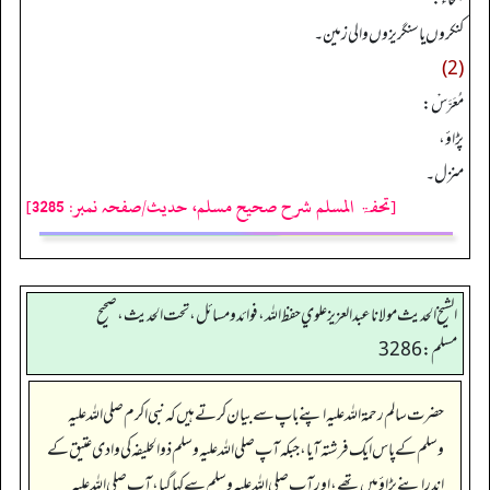
کنکروں یا سنگریزوں والی زمین۔
(2)
مُعَرَّسْ:
پڑاؤ،
منزل۔
[تحفۃ المسلم شرح صحیح مسلم، حدیث/صفحہ نمبر: 3285]
الشيخ الحديث مولانا عبدالعزيز علوي حفظ الله، فوائد و مسائل، تحت الحديث ، صحيح
مسلم: 3286
حضرت سالم رحمۃ اللہ علیہ اپنے باپ سے بیان کرتے ہیں کہ نبی اکرم صلی اللہ علیہ
وسلم کے پاس ایک فرشتہ آیا، جبکہ آپ صلی اللہ علیہ وسلم ذوالحلیفہ کی وادی عتیق کے
اندر اپنے پڑاؤ میں تھے، اور آپ صلی اللہ علیہ وسلم سے کہا گیا، آپ صلی اللہ علیہ