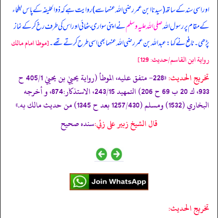
اور اسی سند کے ساتھ (سیدنا ابن عمر رضی اللہ عنہما سے) روایت ہے کہ ذوالحلیفہ کے پاس بطحاء
کے مقام پر رسول اللہ
صلی اللہ علیہ وسلم
نے اپنی سواری بٹھائی اور اس کی طرف رخ کر کے نماز
پڑھی۔ نافع نے کہا: عبداللہ بن عمر رضی اللہ عنہما بھی اسی طرح کرتے تھے۔
[موطا امام مالك
رواية ابن القاسم/حدیث: 129]
تخریج الحدیث:
«228- متفق عليه، الموطأ (رواية يحييٰ بن يحييٰ 405/1 ح
933، ك 20 ب 69 ح 206) التمهيد 243/15، الاستذكار:874، و أخرجه
البخاري (1532) ومسلم (1257/430 بعد ح 1345) من حديث مالك به.»
قال الشيخ زبير على زئي:
سنده صحيح
تخريج الحديث: