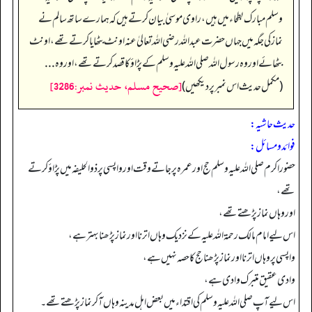
وسلم مبارک بطحاء میں ہیں، راوی موسیٰ بیان کرتے ہیں کہ ہمارے ساتھ سالم نے
نماز کی جگہ میں جہاں حضرت عبداللہ رضی اللہ تعالیٰ عنہ اونٹ بٹھایا کرتے تھے، اونٹ
بٹھائے اور وہ رسول اللہ صلی اللہ علیہ وسلم کے پڑاؤ کا قصد کرتے تھے، اور وہ...
[صحيح مسلم، حديث نمبر:3286]
(مکمل حدیث اس نمبر پر دیکھیں)
حدیث حاشیہ:
فوائد ومسائل:
حضور اکرم صلی اللہ علیہ وسلم حج اور عمرہ پر جاتے وقت اور واپسی پر ذوالحلیفہ میں پڑاؤ کرتے
تھے،
اور وہاں نماز پڑھتے تھے،
اس لیے امام مالک رحمۃ اللہ علیہ کے نزدیک وہاں اترنا اور نماز پڑھنا بہتر ہے،
واپسی پر وہاں اترنا اور نماز پڑھنا حج کا حصہ نہیں ہے،
وادی عقیق متبرک وادی ہے،
اس لیے آپ صلی اللہ علیہ وسلم کی اقتداء میں بعض اہل مدینہ وہاں آ کر نماز پڑھتے تھے۔