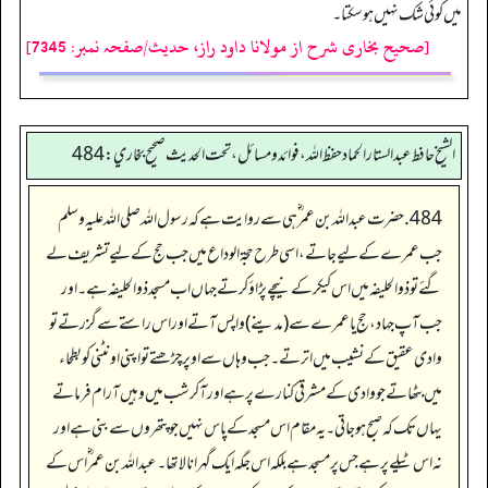
میں کوئی شک نہیں ہو سکتا۔
[صحیح بخاری شرح از مولانا داود راز، حدیث/صفحہ نمبر: 7345]
الشيخ حافط عبدالستار الحماد حفظ الله، فوائد و مسائل، تحت الحديث صحيح بخاري:484
484. حضرت عبداللہ بن عمر ؓ ہی سے روایت ہےکہ رسول اللہ صلی اللہ علیہ وسلم
جب عمرے کے لیے جاتے، اسی طرح حجۃ الوداع میں جب حج کے لیے تشریف لے
گئے تو ذوالحلیفہ میں اس کیکر کے نیچے پڑاؤ کرتے جہاں اب مسجد ذوالحلیفہ ہے۔ اور
جب آپ جہاد، حج یا عمرے سے (مدینے) واپس آتے اور اس راستے سے گزرتے تو
وادی عقیق کے نشیب میں اترتے۔ جب وہاں سے اوپر چڑھتے تو اپنی اونٹنی کو بطحاء
میں بٹھاتے جو وادی کے مشرقی کنارے پر ہے اور آکر شب میں وہیں آرام فرماتے
یہاں تک کہ صبح ہو جاتی۔ یہ مقام اس مسجد کے پاس نہیں جو پتھروں سے بنی ہے اور
نہ اس ٹیلے پر ہے جس پر مسجد ہے بلکہ اس جگہ ایک گہرا نالا تھا۔ عبداللہ بن عمر ؓ اس کے