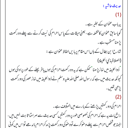
حدیث حاشیہ:
(1)
یہ باب عنوان کے بغیر ہے۔
گویا سابق عنوان کا تکملہ ہے، یعنی میقات کے پاس احرام کی نیت کرنے سے پہلے دو رکعت
پڑھنا مستحب ہے۔
شارح ابن بطال کے ہاں اس مقام پر بایں الفاظ عنوان ہے:
(الصلاة بذي الحليفة)
”
ذوالحلیفہ میں نماز پڑھنا
“
ممکن ہے کہ یہ دو رکعت احرام کی ہوں یا فریضے کے طور پر ادا کی ہوں
کیونکہ حدیث میں ہے کہ رسول اللہ صلی اللہ علیہ وسلم نے ذوالحلیفہ میں نماز عصر کی دو رکعت
پڑھی تھیں۔
(2)
احرام کی دو رکعتیں پڑھنے کے بارے میں اختلاف ہے۔
راجح بات یہ ہے کہ احرام کی خصوصی طور پر دو رکعتیں کسی حدیث سے صراحتا ثابت نہیں ہیں،
البتہ جو شخص احرام سے پہلے وضو کرے تو وضو کی دو رکعت پڑھ کر احرام باندھے تو اس میں کوئی