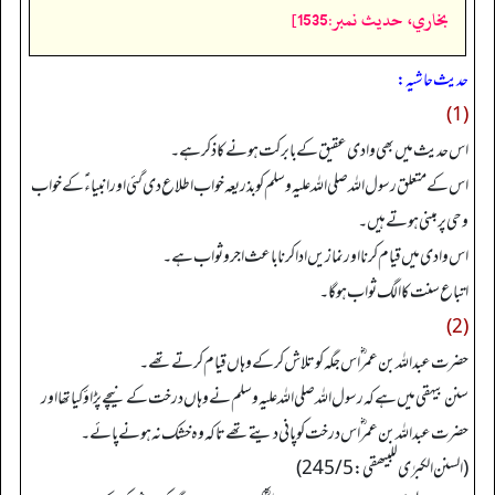
بخاري، حديث نمبر:1535]
حدیث حاشیہ:
(1)
اس حدیث میں بھی وادی عقیق کے بابرکت ہونے کا ذکر ہے۔
اس کے متعلق رسول اللہ صلی اللہ علیہ وسلم کو بذریعہ خواب اطلاع دی گئی اور انبیاء ؑ کے خواب
وحی پر مبنی ہوتے ہیں۔
اس وادی میں قیام کرنا اور نمازیں ادا کرنا باعث اجروثواب ہے۔
اتباع سنت کا الگ ثواب ہو گا۔
(2)
حضرت عبداللہ بن عمر ؓ اس جگہ کو تلاش کر کے وہاں قیام کرتے تھے۔
سنن بیہقی میں ہے کہ رسول اللہ صلی اللہ علیہ وسلم نے وہاں درخت کے نیچے پڑاؤ کیا تھا اور
حضرت عبداللہ بن عمر ؓ اس درخت کو پانی دیتے تھے تاکہ وہ خشک نہ ہونے پائے۔
(السنن الکبرٰی للبیھقي: 245/5)