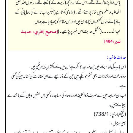
پاس نماز پڑھا کرتے تھے۔ اس کے اندر کچھ (ریت کے) ٹیلے تھے، رسول اللہ صلی
اللہ علیہ وسلم وہیں نماز پڑھتے تھے۔ (راوی کہتا ہے) لیکن اب نالے کی رو (پانی کے
بہاؤ) نے وہاں کنکریاں بچھا دی ہیں اور اس مقام کو چھپا دیا ہے جہاں
[صحيح بخاري، حديث
عبداللہ۔۔۔۔ (مکمل حدیث اس نمبر پر پڑھیے۔)
نمبر:484]
حدیث حاشیہ:
اس باب کی احادیث میں جن مساجد کا ذکر ہے ان میں سے اکثر لاپتہ ہوچکی ہیں۔
وہ درخت اورنشانات بھی ختم ہوچکے ہیں جن کے ذریعے سے ان مقامات کی نشاندہی کی گئی
ہے۔
اب ان مساجد میں سے صرف ذوالحلیفہ اور روحاء کی مساجد رہ گئی ہیں جنھیں وہاں کے باشندے
پہچانتے ہیں۔
(فتح الباري: 738/1)
پہلی منزل: