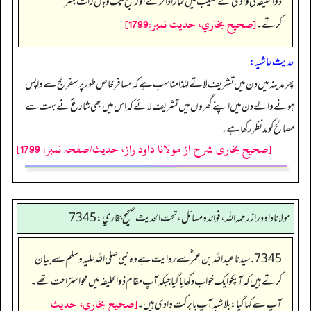
ذوالحلیفہ کی وادی کے نشیب میں نماز ادا کرتے اور صبح تک وہاں رات بسر
[صحيح بخاري، حديث نمبر:1799]
کرتے۔
حدیث حاشیہ:
پھر مدینہ میں دن میں تشریف لاتے لہٰذا مناسب ہے کہ مسافر خاص طور پر سفر حج سے واپس
ہونے والے دن میں اپنے گھروں میں تشریف لائے کہ اس میں بھی شارع ؑ نے بہت سے
مصالح کو مد نظر رکھا ہے۔
[صحیح بخاری شرح از مولانا داود راز، حدیث/صفحہ نمبر: 1799]
مولانا داود راز رحمه الله، فوائد و مسائل، تحت الحديث صحيح بخاري: 7345
7345. سیدنا عبداللہ بن عمر ؓ سے روایت ہے وہ نبی صلی اللہ علیہ وسلم سے بیان
کرتے ہیں کہ آپکو ایک خواب دکھایا گیا جبکہ آپ مقام ذوالحلیفہ میں محو استراحت تھے۔
[صحيح بخاري، حديث
آپ سے کہا گیا: بلاشبہ آپ بابرکت وادی ہیں۔