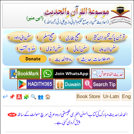
↩️
📌
🅰️
🧩
🔍
👥
🏠
Book Store
Ur-Latn
Eng
الحمدللہ! حدیث مبارک کی کتاب السنن الكبرى للبيهقي اردو عربی سرچ سہولت کے ساتھ
پیش کر دی گئی ہے۔