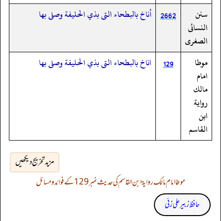
سنن
أناخ بالبطحاء التى بذي الحليفة وصلى بها
2662
النسائى
الصغرى
موطا
اناخ بالبطحاء التى بذي الحليفة وصلى بها
129
امام
مالك
رواية
ابن
القاسم
مزید تخریج دیکھیں
موطا امام مالک روایۃ ابن القاسم کی حدیث نمبر 129 کے فوائد و مسائل
حافظ زبیر علی زئی