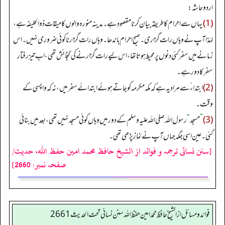
اردو حاشہ:
(1)
یہاں سے احرام کا طریقہ بیان کرنا مقصود ہے۔ مدینہ منورہ والوں کا میقات ذوالحلیفہ ہے،
لہٰذا آپ نے وہاں رات گزاری۔ صبح احرام باندھا۔ وہاں رات گزارنا کوئی ضروری نہیں۔ اس
زمانے میں سفر کئی دنوں پر محیط ہوتا تھا، اس لیے رات گزارنے کی گنجائش تھی، اب تیز رفتار
سفر کا دور ہے۔
(2)
ابتداء ً سے مراد یہ ہے کہ مکہ مکرمہ کو جاتے ہوئے ابتدائے سفر میں، نہ کہ واپسی کے
وقت۔
(3)
”
مسجد
“
رسول اللہ صلی اللہ علیہ وسلم کے دور میں وہاں کوئی مسجد نہیں تھی، بعد میں بنائی
گئی۔ عین اسی جگہ جہاں آپ نے نماز پڑھی تھی۔
[سنن نسائی ترجمہ و فوائد از الشیخ حافظ محمد امین حفظ اللہ، حدیث/
صفحہ نمبر: 2660]
فوائد ومسائل از الشيخ حافظ محمد امين حفظ الله سنن نسائي تحت الحديث2661