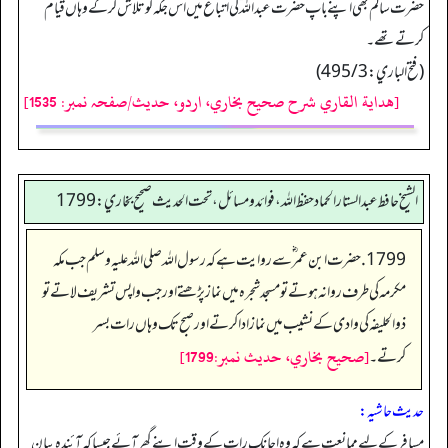
حضرت سالم بھی اپنے باپ حضرت عبداللہ ؓ کی اتباع میں اس جگہ کو تلاش کر کے وہاں قیام
کرتے تھے۔
(فتح الباري: 495/3)
[هداية القاري شرح صحيح بخاري، اردو، حدیث/صفحہ نمبر: 1535]
الشيخ حافط عبدالستار الحماد حفظ الله، فوائد و مسائل، تحت الحديث صحيح بخاري:1799
1799. حضرت ابن عمر ؓ سے روایت ہے کہ رسول اللہ صلی اللہ علیہ وسلم جب مکہ
مکرمہ کی طرف روانہ ہوتے تو مسجد شجرہ میں نماز پڑھتے اور جب واپس تشریف لاتے تو
ذوالحلیفہ کی وادی کے نشیب میں نماز ادا کرتے اور صبح تک وہاں رات بسر
[صحيح بخاري، حديث نمبر:1799]
کرتے۔
حدیث حاشیہ:
مسافر کے لیے ممانعت ہے کہ وہ اچانک رات کے وقت اپنے گھر آئے جیسا کہ آئندہ بیان