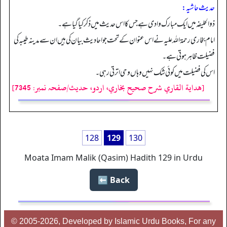
حدیث حاشیہ:
ذوالحلیفہ میں ایک مبارک وادی ہے جس کا اس حدیث میں ذکر کیا گیا ہے۔
امام بخاری رحمۃ اللہ علیہ نے اس عنوان کے تحت جو احادیث بیان کی ہیں ان سے مدینہ طیبہ کی
فضیلت ظاہر ہوتی ہے۔
اس کی فضیلت میں کوئی شک نہیں وہاں وحی اترتی رہی۔
[هداية القاري شرح صحيح بخاري، اردو، حدیث/صفحہ نمبر: 7345]
128
129
130
Moata Imam Malik (Qasim) Hadith 129 in Urdu
Back ⬅️
© 2005-2026, Developed by Islamic Urdu Books, For any