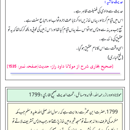
حدیث حاشیہ:
حدیث سے وادی کی فضیلت ظاہر ہے۔
اس میں قیام کرنااور یہاں نمازیں ادا کرنا باعث اجر و ثواب اور اتباع سنت ہے۔
تبع جب مدینہ سے واپس ہوا تو اس نے یہاں قیام کیا تھااور اس زمین کی خوبی دیکھ کر کہا تھاکہ یہ تو
عقیق کی مانند ہے۔
اسی وقت سے اس کا نام عقیق ہوگیا۔
(فتح الباری)
[صحیح بخاری شرح از مولانا داود راز، حدیث/صفحہ نمبر: 1535]
مولانا داود راز رحمه الله، فوائد و مسائل، تحت الحديث صحيح بخاري: 1799
1799. حضرت ابن عمر ؓ سے روایت ہے کہ رسول اللہ صلی اللہ علیہ وسلم جب مکہ
مکرمہ کی طرف روانہ ہوتے تو مسجد شجرہ میں نماز پڑھتے اور جب واپس تشریف لاتے تو