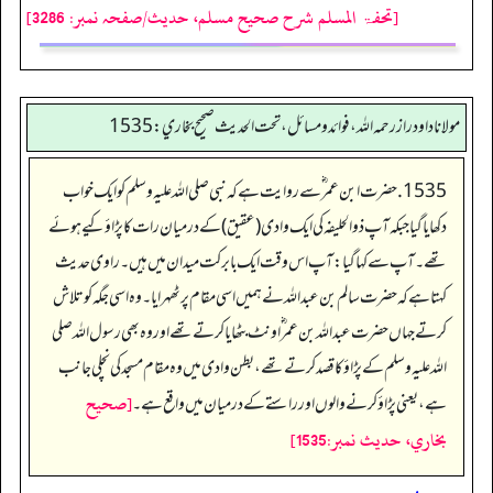
[تحفۃ المسلم شرح صحیح مسلم، حدیث/صفحہ نمبر: 3286]
مولانا داود راز رحمه الله، فوائد و مسائل، تحت الحديث صحيح بخاري: 1535
1535. حضرت ابن عمر ؓ سے روایت ہے کہ نبی صلی اللہ علیہ وسلم کو ایک خواب
دکھایا گیا جبکہ آپ ذوالحلیفہ کی ایک وادی (عقیق) کے درمیان رات کا پڑاؤ کیے ہوئے
تھے۔ آپ سے کہا گیا: آپ اس وقت ایک بابرکت میدان میں ہیں۔ راوی حدیث
کہتا ہے کہ حضرت سالم بن عبد اللہ نے ہمیں اسی مقام پر ٹھہرایا۔ وہ اسی جگہ کو تلاش
کرتے جہاں حضرت عبد اللہ بن عمر ؓ اونٹ بٹھایا کرتے تھے اور وہ بھی رسول اللہ صلی
اللہ علیہ وسلم کے پڑاؤ کا قصد کرتے تھے، بطن وادی میں وہ مقام مسجد کی نچلی جانب
[صحيح
ہے، یعنی پڑاؤ کرنے والوں اور راستے کے درمیان میں واقع ہے۔
بخاري، حديث نمبر:1535]