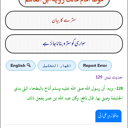
سترے کا بیان
سواری کو سترہ بنانا جائز ہے
Report Error
اظهار التشكيل
🔍 English
حدیث نمبر:
129
228- وبه: أن رسول الله صلى الله عليه وسلم أناخ بالبطحاء التى بذي
الحليفة وصلى بها. قال نافع: وكان عبد الله بن عمر يفعل ذلك.
حافظ زبیر علی زئی