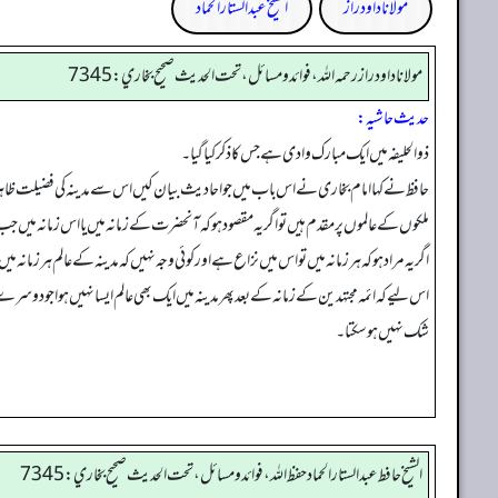
مولانا داود راز
الشیخ عبدالستار الحماد
مولانا داود راز رحمه الله، فوائد و مسائل، تحت الحديث صحيح بخاري: 7345
حدیث حاشیہ:
ذوالحلیفہ میں ایک مبارک وادی ہے جس کا ذکر کیا گیا۔
حافظ نے کہا امام بخاری نے اس باب میں جو احادیث بیان کیں اس سے مدینہ کی فضیلت ظاہر 
ملکوں کے عالموں پر مقدم ہیں تو اگر یہ مقصود ہو کہ آنحضرت کے زمانہ میں یا اس زمانہ میں ج
اگر یہ مراد ہو کہ ہر زمانہ میں تو اس میں نزاع ہے اور کوئی وجہ نہیں کہ مدینہ کے عالم ہر ز
اس لیے کہ ائمہ مجتہدین کے زمانہ کے بعد پھر مدینہ میں ایک بھی عالم ایسا نہیں ہوا جو دوسرے
شک نہیں ہو سکتا۔
الشيخ حافط عبدالستار الحماد حفظ الله، فوائد و مسائل، تحت الحديث صحيح بخاري:7345