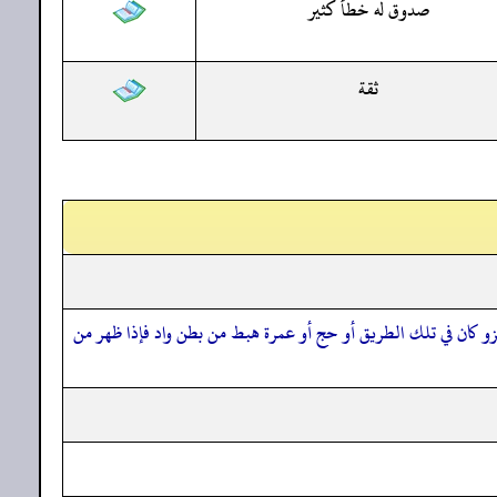
صدوق له خطأ كثير
ثقة
 كان في تلك الطريق أو حج أو عمرة هبط من بطن واد فإذا ظهر من