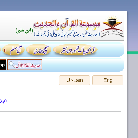
Ur-Latn
Eng
الحمد