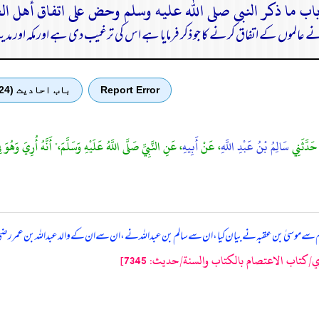
 نے عالموں کے اتفاق کرنے کا جو ذکر فرمایا ہے اس کی ترغیب دی ہے اور مکہ اور مد
Report Error
باب احادیث (24)
حَدَّثَنِي
سَالِمُ بْنُ عَبْدِ اللَّهِ
، عَنْ
أَبِيهِ
، عَنِ النَّبِيِّ صَلَّى اللَّهُ عَلَيْهِ وَسَلَّمَ،" أَنَّهُ أُرِيَ وَهُوَ
 سے موسیٰ بن عقبہ نے بیان کیا، ان سے سالم بن عبداللہ نے، ان سے ان کے والد عبداللہ بن عمر رضی ا
كتاب الاعتصام بالكتاب والسنة/حدیث: 7345]