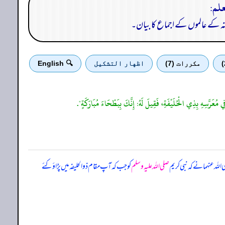
ینہ کے عالموں کے اجماع کا بیان۔
مكررات (7)
اظهار التشكيل
🔍 English
 فِي مُعَرَّسِهِ بِذِي الْحُلَيْفَةِ، فَقِيلَ لَهُ: إِنَّكَ بِبَطْحَاءَ مُبَارَكَةٍ".
للہ عنہما نے کہ
نبی کریم
صلی اللہ علیہ وسلم
کو جب کہ آپ مقام ذوالحلیفہ میں پڑاؤ کئے