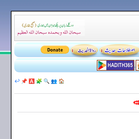
↩️
📌
🅰️
🧩
🔍
👥
🏠