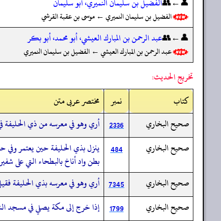
👤←👥
الفضيل بن سليمان النميري، أبو سليمان
الفضيل بن سليمان النميري ← موسى بن عقبة القرشي
👤←👥
عبد الرحمن بن المبارك العيشي، أبو محمد، أبو بكر
عبد الرحمن بن المبارك العيشي ← الفضيل بن سليمان النميري
تخريج الحديث:
کتاب
نمبر
مختصر عربی متن
صحيح البخاري
أري وهو في معرسه من ذي الحليفة في
2336
صحيح البخاري
ينزل بذي الحليفة حين يعتمر وفي ح
484
بطن واد أناخ بالبطحاء التي على شف
صحيح البخاري
أري وهو في معرسه بذي الحليفة فقيل
7345
صحيح البخاري
إذا خرج إلى مكة يصلي في مسجد الش
1799