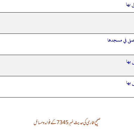
 بها
وصلى في مسجدها
 بها
 بها
صحیح بخاری کی حدیث نمبر 7345 کے فوائد و مسائل