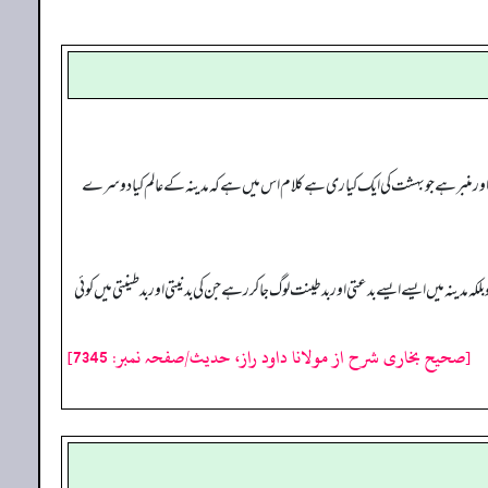
 اور منبر ہے جو بہشت کی ایک کیاری ہے کلام اس میں ہے کہ مدینہ کے عالم کیا دوسرے
ینہ میں ایسے ایسے بدعتی اور بد طینت لوگ جا کر رہے جن کی بد نیتی اور بد طینتی میں کوئی
[صحیح بخاری شرح از مولانا داود راز، حدیث/صفحہ نمبر: 7345]