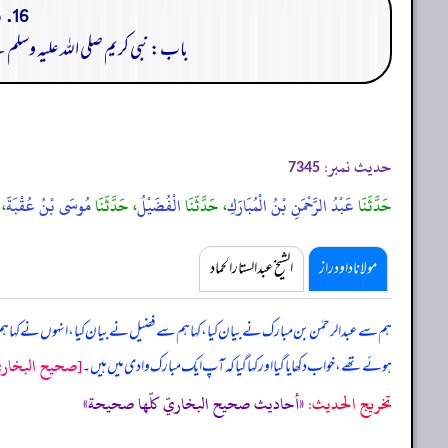
16. باب ما ذكر النبى صلى الله عليه وسلم وحض على اتفاق أهل العلم:
باب: نبی کریم صلی اللہ علیہ وسلم
حدیث نمبر:
7345
حَدَّثَنَا
عَبْدُ الرَّحْمَنِ بْنُ الْمُبَارَكِ
، حَدَّثَنَا
الْفُضَيْلُ
، حَدَّثَنَا
مُوسَى بْنُ عُقْبَةَ
، 
مولانا داود راز
الشیخ عبدالستار الحماد
ہم سے عبدالرحمٰن بن مبارک نے بیان کیا، کہا ہم سے فضیل نے بیان کیا، انہوں نے کہا ہم
[صحيح البخاري/
ہوئے تھے، خواب دکھایا گیا اور کہا گیا کہ آپ ایک مبارک وادی میں ہیں۔
تخریج الحدیث:
«أحاديث صحيح البخاريّ كلّها صحيحة»