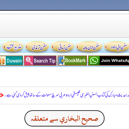
للہ! حدیث مبارک کی کتاب السنن الكبرى للبيهقي اردو عربی سرچ سہولت کے ساتھ پیش کر دی گئی ہے۔
صحيح البخاري سے متعلقہ