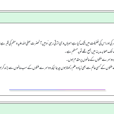
کی اور اس کی فضیلت میں شک کیا ہے؟ وہاں وحی اترتی رہی‘ وہیں آنحضرت صلی اللہ علیہ وسلم کی قبر ہے
ب تک صحابہ مدینہ میں جمع تھے تو یہ مسلم ہے۔
مانہ میں دوسرے ملکوں کے عالموں پر مقدم ہوں۔
 ملکوں کے کسی عالم سے بھی زیادہ علم رکھتا ہوں چہ جائیکہ دوسرے ملکوں کے سب عالموں سے بڑھ کر ہو بلکہ مد