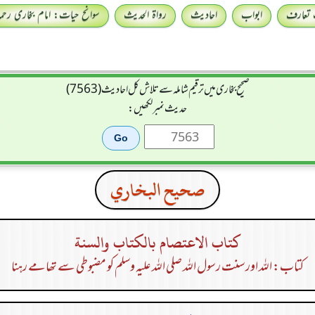
 تعارف
ابواب
احادیث
رواۃ الحدیث
سوانح حیات: امام بخاری رحمہ 
صحیح بخاری میں ترقیم شاملہ سے تلاش کل احادیث (7563)
حدیث نمبر لکھیں:
صحيح البخاري
كتاب الاعتصام بالكتاب والسنة
کتاب: اللہ اور سنت رسول اللہ صلی اللہ علیہ وسلم کو مضبوطی سے تھامے رہنا