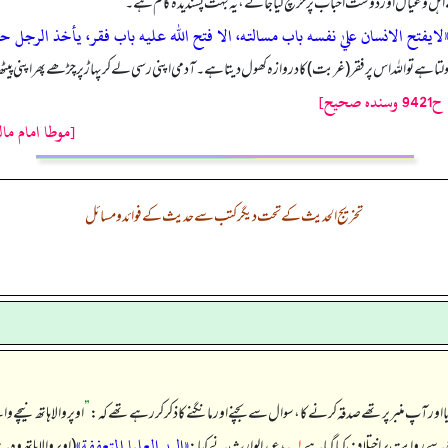
ے اہل وعیال اور دوست احباب پر خرچ کیا جائے، یہ بہت پسندیدہ کام ہے۔
لايفتح الانسان عليٰ نفسه باب مسالته، الا فتح الله عليه باب فقر، يأخذ الرجل 
ا ہے تو اللہ اس پر فقر (غربت) کا دروازہ کھول دیتا ہے۔ آدمی اپنی رسی لے کر پہاڑ پر چڑھے پھر اپنی پیٹھ
[موطا امام ما
تخریج الحدیث کے تحت دیگر کتب سے حدیث کے فوائد و مسائل
 اور آپ منبر پر تھے صدقہ کرنے کا، سوال سے بچنے اور مانگنے کا ذکر کر رہے تھے کہ:
”
اوپر والا ہاتھ نیچے و
«اليد العليا المتعففة»
 سے روایت پر اختلاف کیا گیا ہے
۱؎
، عبدالوارث نے کہا:
(اوپر والا ہاتھ و