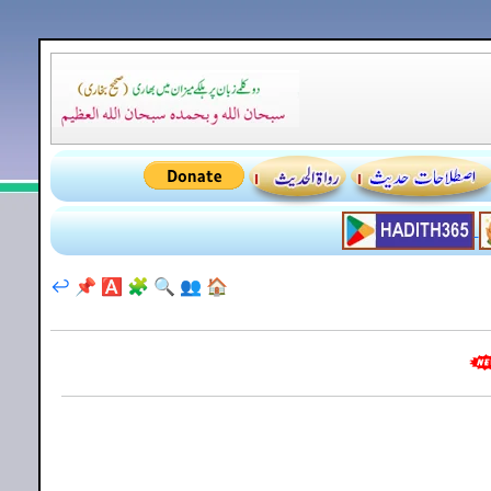
↩️
📌
🅰️
🧩
🔍
👥
🏠