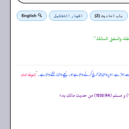
باب احادیث (2)
اظهار التشكيل
🔍 English
 سے بہتر ہے، اوپر والا ہاتھ خرچ کرنے والا ہے اور نیچے والا مانگنے والا ہے۔
“
[موطا امام