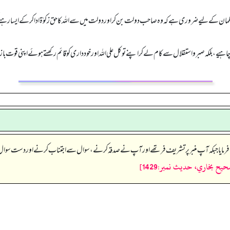
مان کے لیے ضروری ہے کہ وہ صاحب دولت بن کر اور دولت میں سے اللہ کا حق زکوٰۃ ادا کرکے ایسا رہنے ک
یے، بلکہ صبرو استقلال سے کام لے کر اپنے توکل علی اللہ اور خود داری کو قائم رکھتے ہوئے اپنی قوت بازو
يح بخاري، حديث نمبر:1429]