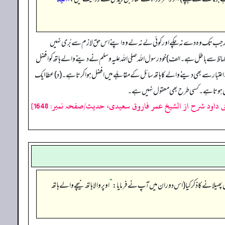
ہے۔اور جب تک وہ دے نہ چکے اور کوئی لے نہ لے وہ اپنے اس حق لازم سے بُری نہیں
 لہاظ سے باطل ہے۔الف)خود رسول اللہ صلی اللہ علیہ وسلم نے دینے والے ہاتھ کو افضل
تبار سے بھی دینے والے کا ہاتھ سائل کے مقابلے میں افضل ہوا کرتا ہے۔(د)عطا ایک
افضل ہوتا ہے۔کسی طرح بھی معقول نہیں ہے۔
ی داود شرح از الشیخ عمر فاروق سعیدی، حدیث/صفحہ نمبر: 1648]
”
اوپر والا ہاتھ نیچےوالے ہاتھ