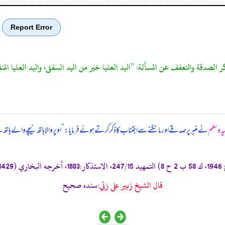
Report Error
لیہ وسلم
نے منبر پر صدقے اور مانگنے سے اجتناب کا ذکر کرتے ہوئے فرمایا:
”
اوپر والا ہاتھ نیچے والے ہاتھ
قال الشيخ زبير على زئي:
سنده صحيح