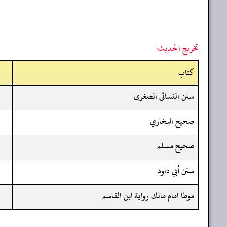
تخريج الحديث:
کتاب
سنن النسائى الصغرى
صحيح البخاري
صحيح مسلم
سنن أبي داود
موطا امام مالك رواية ابن القاسم