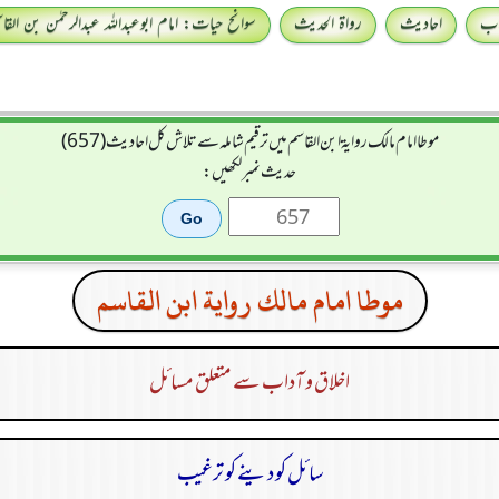
اب
احادیث
رواۃ الحدیث
سوانح حیات: امام ابوعبداللہ عبدالرحمٰن بن القا
موطا امام مالك رواية ابن القاسم میں ترقیم شاملہ سے تلاش کل احادیث (657)
حدیث نمبر لکھیں:
موطا امام مالك رواية ابن القاسم
اخلاق و آداب سے متعلق مسائل
سائل کو دینے کو ترغیب