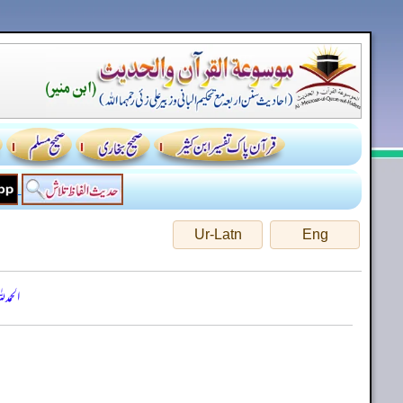
Ur-Latn
Eng
الحمد