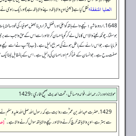
العليا المنفقة»
نقل کیا ہے (یعنی اوپر والا ہاتھ دینے والا ہاتھ ہے) اور ایک راوی نے
1648. اردو حاشیہ: نیچے والے ہاتھ کو اعلیٰ اور افضل قراردینا بعض صوفیاء کی خو
ہوسکتا۔چونکہ لینے والا اس کا مال لے کر گویا احسان کرتا اور اسے اس کے حق واجب سے بر
فرمایا ہے۔جو اس رائے کے باطل ہونے کی صریح دلیل ہے۔(ب) آپ نے اسے نیچے والے ہاتھ
صفت مدح ہے۔جو انسان کے غنا کرم اور احسان کی دلیل ہے۔اس کے بالمقابل لینا ایک صفت
مولانا داود راز رحمه الله، فوائد و مسائل، تحت الحديث صحيح بخاري: 1429
1429. حضرت عبداللہ بن عمر ؓ سے روایت ہے کہ رسول اللہ صلی اللہ علیہ وسلم نے فرمایا جبکہ آپ منبر پر تشریف فر تھے اور آپ نے صدقہ کرنے، سوال سے اجتناب کرنے اور دست سوال پھیلانے کا ذکر کیا (اس دوران میں آپ نے فرمایا:
[صح
سے بہتر ہے، اوپر والاہاتھ خرچ کرنے والا اورنیچے والا ہاتھ سوال کرنے والا ہے۔
“