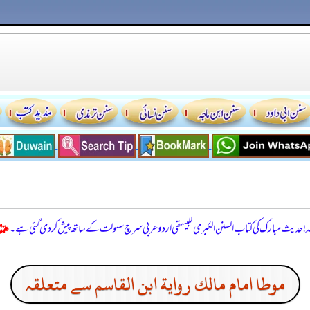
للہ! حدیث مبارک کی کتاب السنن الكبرى للبيهقي اردو عربی سرچ سہولت کے ساتھ پیش کر دی گئی ہے۔
موطا امام مالك رواية ابن القاسم سے متعلقہ