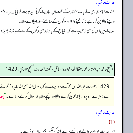
حدیث حاشیہ:
حضرت امام بخاری نے باب منعقدہ کے تحت ان احادیث کو لاکر یہ ثابت فرمایا کہ ہر مرد مسل
دینے والا بن کر رہے نہ کہ لینے والا اور لوگوں کے سامنے ہاتھ پھیلانے والا۔
حدیث میں اس کی بھی ترغیب ہے کہ احتیاج کے باوجود بھی لوگوں کے سامنے ہاتھ نہ پھیلانا چاہ
الشيخ حافط عبدالستار الحماد حفظ الله، فوائد و مسائل، تحت الحديث صحيح بخاري:1429
1429. حضرت عبداللہ بن عمر ؓ سے روایت ہے کہ رسول اللہ صلی اللہ علیہ وسلم نے فرمایا جبکہ آپ منبر پر تشریف فر تھے اور آپ نے صدقہ کرنے، سوال سے اجتناب کرنے اور دست سوال پھیلانے کا ذکر کیا (اس دوران میں آپ نے فرمایا:
[صح
سے بہتر ہے، اوپر والاہاتھ خرچ کرنے والا اورنیچے والا ہاتھ سوال کرنے والا ہے۔
“
حدیث حاشیہ:
(1)
اس حدیث میں اوپر والے اور نیچے والے ہاتھ کی تفسیر بھی بیان ہوئی ہے۔