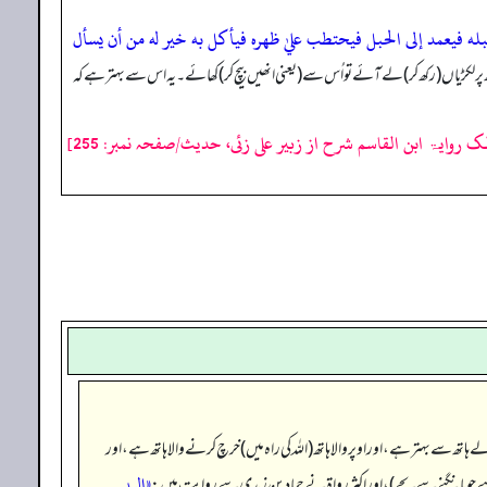
حبله فيعمد إلى الحبل فيحتطب عليٰ ظهره فيأكل به خير له من أن يسأل
 پر لکڑیاں (رکھ کر) لے آئے تو اُس سے (یعنی انھیں بیچ کر) کھائے۔ یہ اس سے بہتر ہے کہ
لک روایۃ ابن القاسم شرح از زبیر علی زئی، حدیث/صفحہ نمبر: 255]
الے ہاتھ سے بہتر ہے، اور اوپر والا ہاتھ (اللہ کی راہ میں) خرچ کرنے والا ہاتھ ہے، اور
«اليد
ہ ہے جو مانگنے سے بچے)، اور اکثر رواۃ نے حماد بن زیدی سے روایت میں: