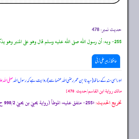
حدیث نمبر:
478
255- وبه: أن رسول الله صلى الله عليه وسلم قال وهو على المنبر وهو يذكر الصدقة والتعفف عن المسألة: ”اليد العليا خير من اليد السفلى، واليد العليا المنفقة، والسفلى السائلة.“
حافظ زبیر علی زئی
اور اسی سند کے ساتھ (سیدنا ابن عمر رضی اللہ عنہما سے) روایت ہے کہ رسول اللہ
صلی اللہ ع
مالك رواية ابن القاسم/حدیث: 478]
تخریج الحدیث:
«255- متفق عليه، الموطأ (رواية يحييٰ بن يحييٰ 998/2 ح 1946، ك 58 ب 2 ح 8) التمهيد 247/15، الاستذكار:1883، أخرجه البخاري (1429) و مسلم (1033/94) من حديث مالك به.»