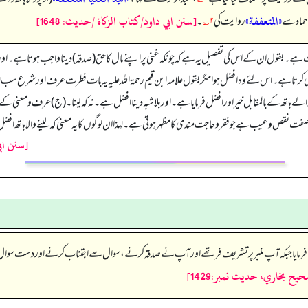
«المتعففة»
[سنن ابي داود/كتاب الزكاة /حدیث: 1648]
 حماد سے
روایت کی
۲؎
۔
د ساختہ بات ہے۔بقول ان کے اس کی تفصیل یہ ہے کہ چونکہ غنی پر اپنے مال کا حق (صدقہ) دینا واجب ہوتا 
ی کرتا ہے۔ اس لئے وہ افضل ہوا مگر بقول علامہ ابن قیم رحمۃ اللہ علیہ یہ بات فطرت عرف اور شرع سب
 کے بالمقابل خیر اور افضل فرمایا ہے۔ اور بلاشبہ دینا افضل ہے۔ نہ کہ لینا۔(ج)عرف ومعنی کے اع
 نقص وعیب ہے جو فقر وحاجت مندی کا مظہر ہوتی ہے۔لہذا ان لوگوں کا یہ معنی کہ لینے والا ہاتھ 
[سنن اب
يح بخاري، حديث نمبر:1429]