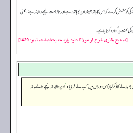
ی کوشش کرے کہ اس کا ہاتھ ہمیشہ اوپر کا ہاتھ رہے اور تازیست نیچے والا نہ بنے، یعنی
 کی محنت پر گزارہ کرناچاہیے۔
[صحیح بخاری شرح از مولانا داود راز، حدیث/صفحہ نمبر: 1429]
”
اوپر والا ہاتھ نیچےوالے ہاتھ