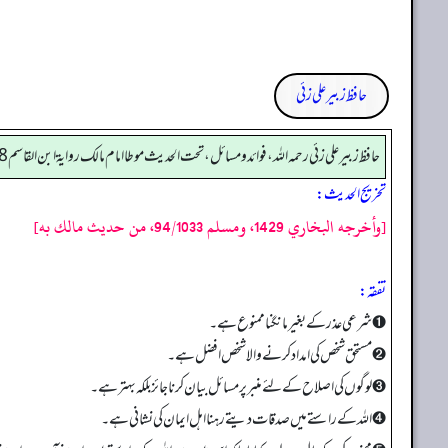
حافظ زبیر علی زئی
حافظ زبير على زئي رحمه الله، فوائد و مسائل، تحت الحديث موطا امام مالك رواية ابن القاسم 478
تخریج الحدیث:
[وأخرجه البخاري 1429، ومسلم 94/1033، من حديث مالك به]
تفقه:
➊ شرعی عذر کے بغیر مانگنا ممنوع ہے۔
➋ مستحق شخص کی امداد کرنے والا شخص افضل ہے۔
➌ لوگوں کی اصلاح کے لئے منبر پر مسائل بیان کرنا جائز بلکہ بہتر ہے۔
➍ اللہ کے راستے میں صدقات دیتے رہنا اہل ایمان کی نشانی ہے۔