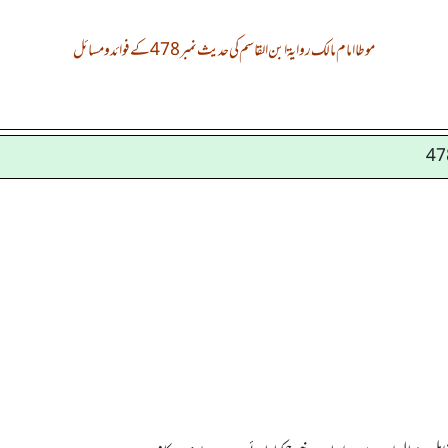
موطا امام مالک روایۃ ابن القاسم کی حدیث نمبر 478 کے فوائد و مسائل