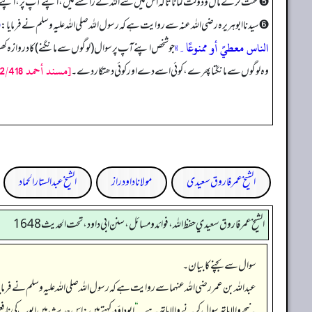
➎ محنت کر کے مال و دولت کمانا تاکہ اس میں سے اللہ کے راستے میں، اپنے آپ پر، اپن
«
➏ سیدنا ابوہریرہ رضی اللہ عنہ سے روایت ہے کہ رسول اللہ صلی اللہ علیہ وسلم نے فرمایا:
الناس معطيً أو ممنوعًا۔»
جو شخص اپنے آپ پر سوال (لوگوں سے مانگنے) کا دروازہ کھولت
[مسند أحمد 2/418 ح9421 وسنده صحيح]
وہ لوگوں سے مانگتا پھرے، کوئی اسے دے اور کوئی دھتکار دے۔
الشیخ عمر فاروق سعیدی
مولانا داود راز
الشیخ عبدالستار الحماد
الشيخ عمر فاروق سعيدي حفظ الله، فوائد و مسائل، سنن ابي داود ، تحت الحديث 1648
سوال سے بچنے کا بیان۔
عبداللہ بن عمر رضی اللہ عنہما سے روایت ہے کہ رسول اللہ صلی اللہ علیہ وسلم نے فرمایا
نیچے والا ہاتھ سوال کرنے والا ہاتھ ہے۔‏‏‏‏
“
ابوداؤد کہتے ہیں: اس حدیث میں ایوب کی نافع