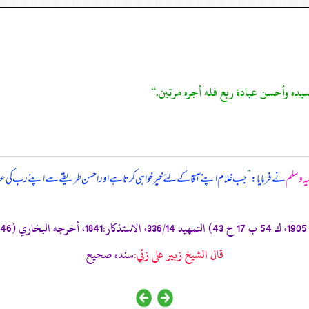
لیہ وسلم
نے فرمایا:
”
جب غلام اپنے آقا کے لئے خیر خواہی کرتا ہے اور احسن طریقے سے اپنے رب کی عبا
قال الشيخ زبير على زئي:
سنده صحيح