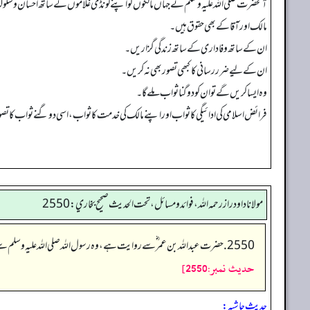
آنحضرت صلی اللہ علیہ وسلم نے جہاں مالکوں کو اپنے لونڈی غلاموں کے ساتھ احسان و سلوک کرنے
مالک اور آقا کے بھی حقوق ہیں۔
ان کے ساتھ وفاداری کے ساتھ زندگی گزاریں۔
ان کے لیے ضرر رسانی کا کبھی تصور بھی نہ کریں۔
وہ ایسا کریں گے تو ان کو دوگنا ثواب ملے گا۔
فرائض اسلامی کی ادائیگی کا ثواب اور اپنے مالک کی خدمت کا ثواب، اسی دوگنے ثواب کا تصور ت
مولانا داود راز رحمه الله، فوائد و مسائل، تحت الحديث صحيح بخاري: 2550
2550. حضرت عبداللہ بن عمر ؓ سے روایت ہے، وہ رسول اللہ صلی اللہ علیہ وسلم سے بیان کرتے ہیں کہ آپ نے فرمایا:
حديث نمبر:2550]
حدیث حاشیہ: