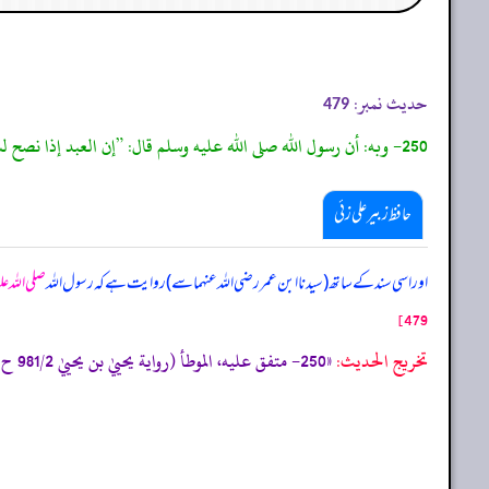
حدیث نمبر:
479
250- وبه: أن رسول الله صلى الله عليه وسلم قال: ”إن العبد إذا نصح لسيده وأحسن عبادة ربع فله أجره مرتين.“
حافظ زبیر علی زئی
اور اسی سند کے ساتھ (سیدنا ابن عمر رضی اللہ عنہما سے) روایت ہے کہ رسول اللہ
صلی اللہ ع
479]
تخریج الحدیث:
«250- متفق عليه، الموطأ (رواية يحييٰ بن يحييٰ 981/2 ح 1905، ك 54 ب 17 ح 43) التمهيد 336/14، الاستذكار:1841، أخرجه البخاري (2546) و مسلم (1664/43) من حديث مالك به.»