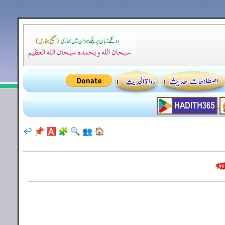
↩️
📌
🅰️
🧩
🔍
👥
🏠