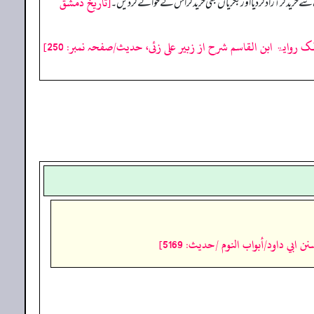
[تاريخ دمشق
ے خرید کر آزاد کردیا اور بکریاں بھی خرید کر اس کے حوالے کر دیں۔
لک روایۃ ابن القاسم شرح از زبیر علی زئی، حدیث/صفحہ نمبر: 250]
نن ابي داود/أبواب النوم /حدیث: 5169]