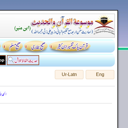
Ur-Latn
Eng
الحمد