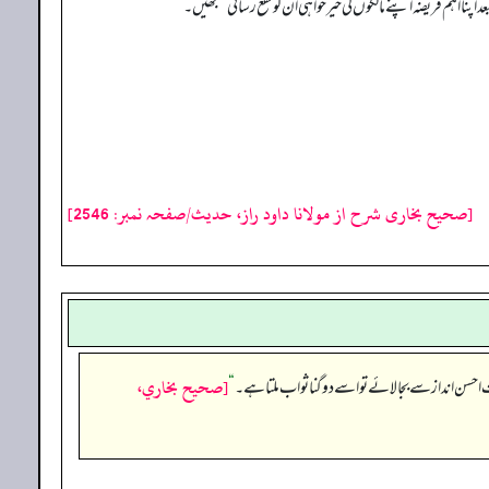
اپنا اہم فریضہ اپنے مالکوں کی خیرخواہی ان کو نفع رسانی سمجھیں۔
[صحیح بخاری شرح از مولانا داود راز، حدیث/صفحہ نمبر: 2546]
[صحيح بخاري،
 احسن انداز سے بجالائے تو اسے دوگنا ثواب ملتا ہے۔
“