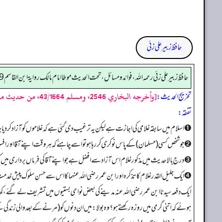
حافظ زبیر علی زئی
حافظ زبير على زئي رحمه الله، فوائد و مسائل، تحت الحديث موطا امام مالك رواية ابن القاسم 479
[وأخرجه البخاري 2546، ومسلم 43/1664، من حديث مالك به]
تخریج الحدیث:
تفقه:
➊ اسلام میں سابقہ غلامی کی اجازت ہے لیکن یہ ترغیب دی گئی ہے کہ غلاموں کو آزاد کر دی
➋ جو شخص کسی (مسلمان) کے پاس نوکری کر رہا ہو تو اسے چاہئے کہ ہر وقت اپنے آقا اور ا
➌ درج بالا حدیث میں مذکور غلام اس آزاد سے افضل ہے جو اپنے آقا کی فرماں برداری میں
➍ ایک جلیل القدر غلام کا تذکرہ اور ابن عمر رضی اللہ عنہما کا اس سے حسنِ سلوک پیشِ خ
ایک دفعہ سیدنا ابن عمر رضی اللہ عنہ مدینے کی بعض نواحی بستیوں میں تشریف لے گئے، کھان
ہوئے کہ اتنی گرمی میں روزہ رکھتے ہو؟ وہ بولا: میں ان دنوں کو (مرنے کے بعد والی زندگی ک