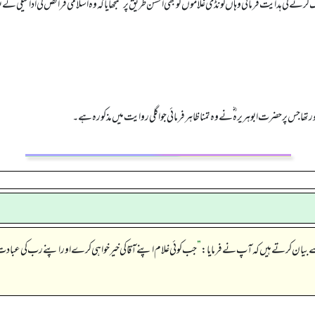
 کی ہدایت فرمائی وہاں لونڈی غلاموں کو بھی احسن طریق پر سمجھایا کہ وہ اسلامی فرائض کی ادائیگی کے بعد 
ھا جس پر حضرت ابوہریرہ ؓ نے وہ تمنا ظاہر فرمائی جو اگلی روایت میں مذکورہ ہے۔
”
جب کوئی غلام اپنے آقا کی خیر خواہی کرے اور اپنے رب کی عبادت