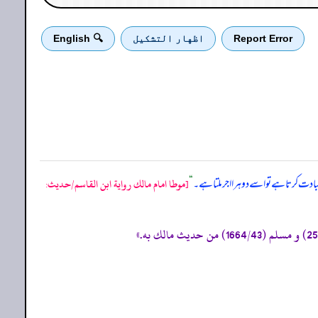
Report Error
اظهار التشكيل
🔍 English
دت کرتا ہے تو اسے دوہرا اجر ملتا ہے۔
“
[موطا امام مالك رواية ابن القاسم/حدیث: