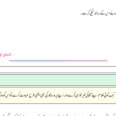
مجھتے ہوئے اس کے ساتھ نیکی کرے۔
[سنن اب
”
جب کوئی غلام اپنے آقا کی خیر خواہی کرے اور اپنے پروردگار کی بھی اچھی طرح عبادت کرے تو اس کو دوگنا