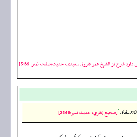
ی داود شرح از الشیخ عمر فاروق سعیدی، حدیث/صفحہ نمبر: 5169]
[صحيح بخاري، حديث نمبر:2546]
 اجر ملے گا۔
“