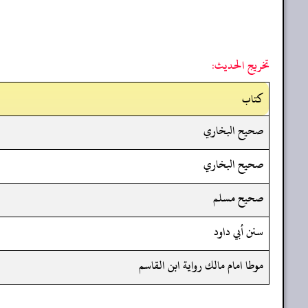
تخريج الحديث:
کتاب
صحيح البخاري
صحيح البخاري
صحيح مسلم
سنن أبي داود
موطا امام مالك رواية ابن القاسم