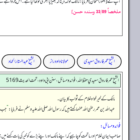
آپ نے (بطور امتحان) فرمایا: مالک کو کہہ دینا کہ بھیڑیا بکری کو کھا گیا ہے۔ اس چرواہے 
ملخصاً 33/89 وسنده حسن]
الشیخ عمر فاروق سعیدی
مولانا داود راز
الشیخ عبدالستار الحماد
الشيخ عمر فاروق سعيدي حفظ الله، فوائد و مسائل، سنن ابي داود ، تحت الحديث 5169
مالک کے خیرخواہ غلام کے ثواب کا بیان۔
عبداللہ بن عمر رضی اللہ عنہما کہتے ہیں کہ رسول اللہ صلی اللہ علیہ وسلم نے فرمایا:
”
جب غل
فوائد ومسائل:
صاحب ایمان غلام اور ماتحت کو چاہیے کہ اپنے مالک اور اپنے بڑے کو خیر کی بات کہنے میں 