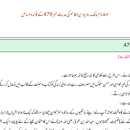
موطا امام مالک روایۃ ابن القاسم کی حدیث نمبر 479 کے فوائد و مسائل
ا جائے۔ اس طرح سے غلامی کا بتدریج خاتمہ ہو جاتا ہے۔
فسر کی خیر خواہی اور حسنِ سلوک میں مصروف رہے اور اپنی زندگی کو کتاب وسنت کے قالب میں ڈھال کر رک
 کوتاہی برتے۔
دمت ہے:
ے کا وقت ہوا تہ آپ نے اپنے ساتھیوں کے ساتھ دستر خوان بچھا لیا، دیکھا کہ ایک چرواہا بکریاں چرا رہا 
ے لئے) غنیمت سمجھتا ہوں، عبداللہ بن عمر (رضی اللہ عنہ) نے اس کا امتحان لینے کے لئے پوچھا: ایک بکری 