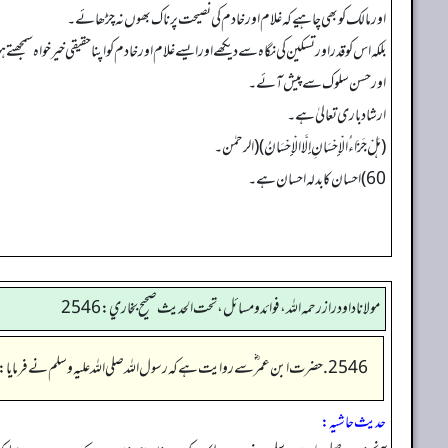
اور مالک کو بھی چاہیے کہ غلام اور خادم کی نصیحت پرناک بھوں نہ چڑھائے۔
بلکہ اس کو قدر اور تسکین کی نگاہ سے دیکھے اور ایسے غلام اور خادم کو اپنا حقیقی خیر خواہ س
اور حسن سلوک سے پیش آئے۔
ارشاد باری تعالیٰ ہے۔
(هَلْ جَزَاءُ الْإِحْسَانِ إِلَّا الْإِحْسَانُ) (الرحمٰن۔
60) احسان کا بدلہ احسان ہے۔
مولانا داود راز رحمه الله، فوائد و مسائل، تحت الحديث صحيح بخاري: 2546
2546. حضرت ابن عمر ؓ سے روایت ہے کہ رسول اللہ صلی اللہ علیہ وسلم نے فرمایا:
حدیث حاشیہ: