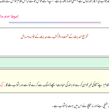
نے جواب دیا: پھر اللہ کہاں ہے؟ یعنی اللہ دیکھ رہا ہے، آپ اتنے خوش ہوئے کہ اس غلام کو اس کے مالک س
[موطا امام ما
تخریج الحدیث کے تحت دیگر کتب سے حدیث کے فوائد و مسائل
[س
ام اپنے آقا کی خیر خواہی کرے اور اللہ کی عبادت اچھے ڈھنگ سے کرے تو اسے دہرا ثواب ملے گا۔‏‏‏‏
“
نہ بخیلی بنے اور نہ ہچکچائے اس میں بہت بڑا ثواب ہے۔