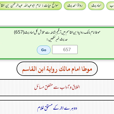
اب
احادیث
رواۃ الحدیث
سوانح حیات: امام ابوعبداللہ عبدالرحمٰن بن القا
موطا امام مالك رواية ابن القاسم میں ترقیم شاملہ سے تلاش کل احادیث (657)
حدیث نمبر لکھیں:
موطا امام مالك رواية ابن القاسم
اخلاق و آداب سے متعلق مسائل
دوہرے اجر کے مستحق غلام