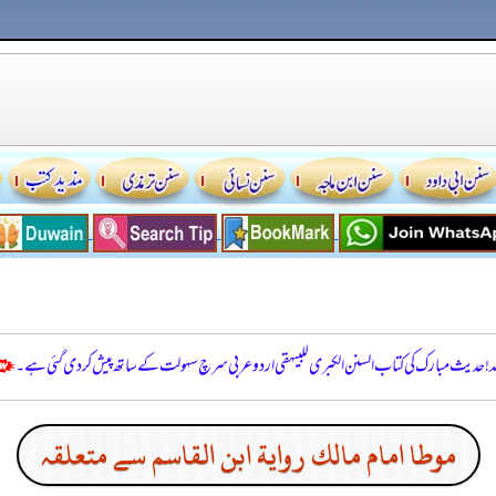
للہ! حدیث مبارک کی کتاب السنن الكبرى للبيهقي اردو عربی سرچ سہولت کے ساتھ پیش کر دی گئی ہے۔
موطا امام مالك رواية ابن القاسم سے متعلقہ