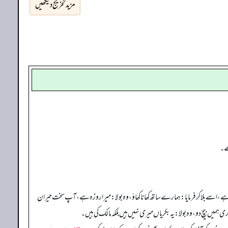
مزید تخریج دیکھیں
ھے۔
ہے، اسے بلا کر فرمایا: ہمارے ساتھ کھانا کھاؤ، وہ بولا: میرا روزہ ہے، آپ سخت حیران
ہمیں بیچ دو، وہ بولا: یہ بکریاں میری نہیں ہیں بلکہ مالک کی ہیں۔