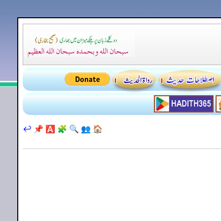
↩️
📌
🅰️
🧩
🔍
👥
🏠