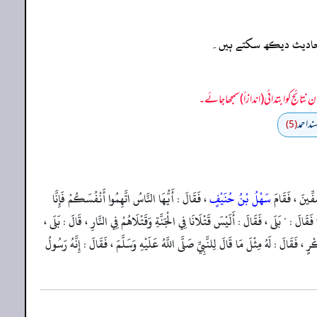
ہ احادیث دیکھ سکتے ہیں۔
ند احمد
(5)
فِّينَ ، فَقَامَ
سَهْلُ بْنُ حُنَيْفٍ
، فَقَالَ : أَيُّهَا النَّاسُ اتَّهِمُوا أَنْفُسَكُمْ فَإِنَّا
فَقَالَ : " بَلَى ، فَقَالَ : أَلَيْسَ قَتْلَانَا فِي الْجَنَّةِ وَقَتْلَاهُمْ فِي النَّارِ ، قَالَ : بَلَى ،
رٍ ، فَقَالَ : لَهُ مِثْلَ مَا قَالَ لِلنَّبِيِّ صَلَّى اللَّهُ عَلَيْهِ وَسَلَّمَ ، فَقَالَ : إِنَّهُ رَسُولُ