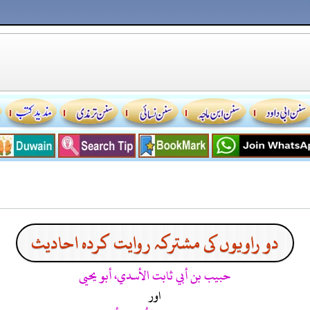
دو راویوں کی مشترکہ روایت کردہ احادیث
حبيب بن أبي ثابت الأسدي، أبو يحيى
اور