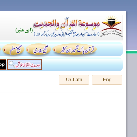
Ur-Latn
Eng