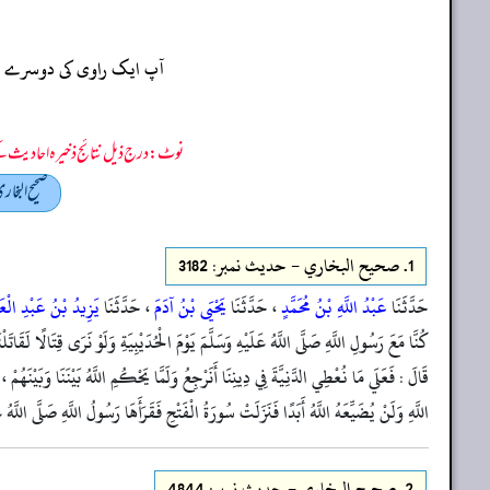
آپ ایک راوی کی دوسرے راو
نوٹ: درج ذیل نتائج ذخیرہ احادیث کے 75 فیصد ڈیٹا سے منتخب کیے گئے ہیں، یعنی ان راوی پر مزید احادیث بھی موجود ہو سکتی ہیں، اس لیے ان نتائج کو ابتدائی (اندازاً)
صحيح البخار
1.
صحيح البخاري - حدیث نمبر: 3182
حَدَّثَنَا
عَبْدُ اللَّهِ بْنُ مُحَمَّدٍ
، حَدَّثَنَا
يَحْيَى بْنُ آدَمَ
، حَدَّثَنَا
يَزِيدُ بْنُ عَبْدِ الْعَ
كُنَّا مَعَ رَسُولِ اللَّهِ صَلَّى اللَّهُ عَلَيْهِ وَسَلَّمَ يَوْمَ الْحُدَيْبِيَةِ وَلَوْ نَرَى قِتَالًا لَقَا
قَالَ : فَعَلَي مَا نُعْطِي الدَّنِيَّةَ فِي دِينِنَا أَنَرْجِعُ وَلَمَّا يَحْكُمِ اللَّهُ بَيْنَنَا وَبَيْنَهُمْ
اللَّهِ وَلَنْ يُضَيِّعَهُ اللَّهُ أَبَدًا فَنَزَلَتْ سُورَةُ الْفَتْحِ فَقَرَأَهَا رَسُولُ اللَّهِ صَلَّى اللَّ
2.
صحيح البخاري - حدیث نمبر: 4844