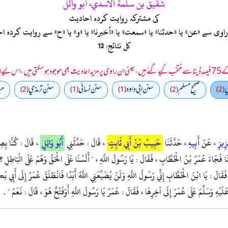
شقيق بن سلمة الأسدي، أبو وائل
کی مشترکہ روایت کردہ احادیث
ی سے «عن» یا «حدثنا» یا «سمعت» یا «أخبرنا» یا «و» یا «ح» سے روایت کرد
کل نتائج: 13
 سمجھا جائے۔
ي
صحيح مسلم
سنن ابي داود
سنن نسائي
سنن ترمذي
مس
(2)
(1)
(1)
(2)
(2)
زِيزِ
، عَنْ
أَبِيهِ
، حَدَّثَنَا
حَبِيبُ بْنُ أَبِي ثَابِتٍ
، قَالَ : حَدَّثَنِي
أَبُو وَائِلٍ
، قَالَ : كُنَّا بِصِ
تَلْنَا فَجَاءَ عُمَرُ بْنُ الْخَطَّابِ ، فَقَالَ : يَا رَسُولَ اللَّهِ ، " أَلَسْنَا عَلَى الْحَقِّ وَهُمْ عَلَى الْبَاطِلِ ؟ 
 ، فَقَالَ : يَا ابْنَ الْخَطَّابِ إِنِّي رَسُولُ اللَّهِ وَلَنْ يُضَيِّعَنِي اللَّهُ أَبَدًا فَانْطَلَقَ عُمَرُ إِلَى أَبِي بَكْ
هُ عَلَيْهِ وَسَلَّمَ عَلَى عُمَرَ إِلَى آخِرِهَا ، فَقَالَ : عُمَرُ يَا رَسُولَ اللَّهِ أَوَفَتْحٌ هُوَ ، قَالَ : نَعَمْ " .