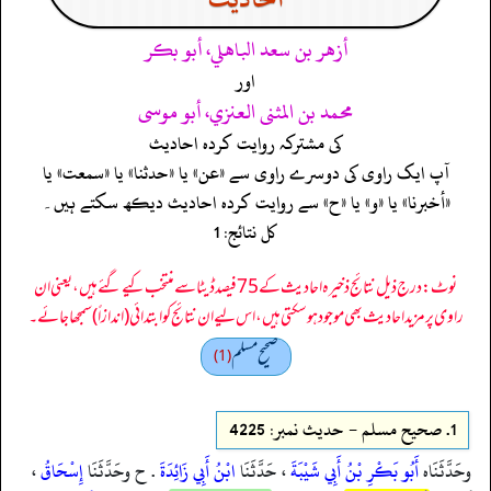
أزهر بن سعد الباهلي، أبو بكر
اور
محمد بن المثنى العنزي، أبو موسى
کی مشترکہ روایت کردہ احادیث
آپ ایک راوی کی دوسرے راوی سے «عن» یا «حدثنا» یا «سمعت» یا
«أخبرنا» یا «و» یا «ح» سے روایت کردہ احادیث دیکھ سکتے ہیں۔
کل نتائج: 1
نوٹ: درج ذیل نتائج ذخیرہ احادیث کے 75 فیصد ڈیٹا سے منتخب کیے گئے ہیں، یعنی ان
راوی پر مزید احادیث بھی موجود ہو سکتی ہیں، اس لیے ان نتائج کو ابتدائی (اندازاً) سمجھا جائے۔
صحيح مسلم
(1)
1.
صحيح مسلم - حدیث نمبر: 4225
وحَدَّثَنَاه
أَبُو بَكْرِ بْنُ أَبِي شَيْبَةَ
، حَدَّثَنَا
ابْنُ أَبِي زَائِدَةَ
. ح وحَدَّثَنَا
إِسْحَاقُ
،