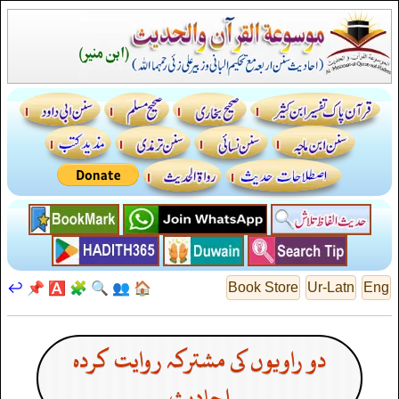
↩️
📌
🅰️
🧩
🔍
👥
🏠
Book Store
Ur-Latn
Eng
دو راویوں کی مشترکہ روایت کردہ
احادیث