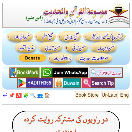
↩️
📌
🅰️
🧩
🔍
👥
🏠
Book Store
Ur-Latn
Eng
دو راویوں کی مشترکہ روایت کردہ
احادیث