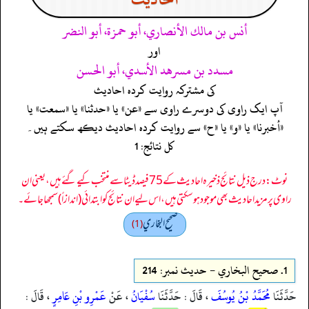
أنس بن مالك الأنصاري، أبو حمزة، أبو النضر
اور
مسدد بن مسرهد الأسدي، أبو الحسن
کی مشترکہ روایت کردہ احادیث
آپ ایک راوی کی دوسرے راوی سے «عن» یا «حدثنا» یا «سمعت» یا
«أخبرنا» یا «و» یا «ح» سے روایت کردہ احادیث دیکھ سکتے ہیں۔
کل نتائج: 1
نوٹ: درج ذیل نتائج ذخیرہ احادیث کے 75 فیصد ڈیٹا سے منتخب کیے گئے ہیں، یعنی ان
راوی پر مزید احادیث بھی موجود ہو سکتی ہیں، اس لیے ان نتائج کو ابتدائی (اندازاً) سمجھا جائے۔
صحيح البخاري
(1)
1.
صحيح البخاري - حدیث نمبر: 214
حَدَّثَنَا
مُحَمَّدُ بْنُ يُوسُفَ
، قَالَ : حَدَّثَنَا
سُفْيَانُ
، عَنْ
عَمْرِو بْنِ عَامِرٍ
، قَالَ :