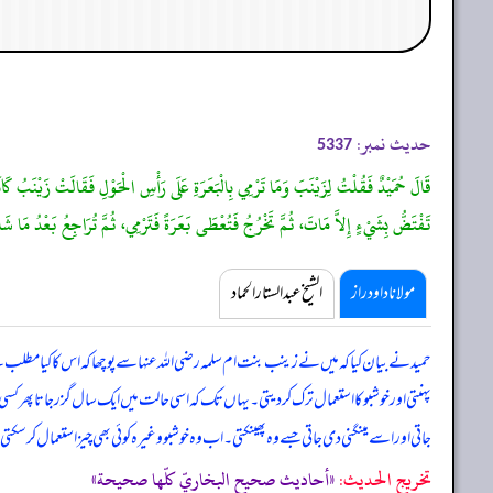
حدیث نمبر:
5337
قَالَ حُمَيْدٌ فَقُلْتُ لِزَيْنَبَ وَمَا تَرْمِي بِالْبَعَرَةِ عَلَى رَأْسِ الْحَوْلِ فَقَالَتْ زَيْنَبُ كَانَت
تَفْتَضُّ بِشَيْءٍ إِلاَّ مَاتَ، ثُمَّ تَخْرُجُ فَتُعْطَى بَعَرَةً فَتَرْمِي، ثُمَّ تُرَاجِعُ بَعْدُ مَا 
مولانا داود راز
الشیخ عبدالستار الحماد
حمید نے بیان کیا کہ میں نے زینب بنت ام سلمہ رضی اللہ عنہا سے پوچھا کہ
اس کا کیا مطلب 
پہنتی اور خوشبو کا استعمال ترک کر دیتی۔ یہاں تک کہ اسی حالت میں ایک سال گزر جاتا پھر کسی 
جاتی اور اسے مینگنی دی جاتی جسے وہ پھینکتی۔ اب وہ خوشبو وغیرہ کوئی بھی چیز استعمال کر سکتی 
تخریج الحدیث:
«أحاديث صحيح البخاريّ كلّها صحيحة»