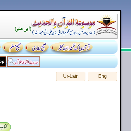
Ur-Latn
Eng
کتاب