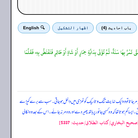
باب احادیث (4)
اظهار التشكيل
🔍 English
ُرَّ بِهَا سَنَةٌ، ثُمَّ تُؤْتَى بِدَابَّةٍ حِمَارٍ أَوْ شَاةٍ أَوْ طَائِرٍ فَتَفْتَضُّ بِهِ، فَقَلَّمَا
ہر مر جاتا تو وہ ایک نہایت تنگ و تاریک کوٹھڑی میں داخل ہو جاتی۔ سب سے برے کپڑے
یسا کم ہوتا تھا کہ وہ کسی جانور پر ہاتھ پھیر دے اور وہ مر نہ جائے۔ اس کے بعد وہ نکالی
صحيح البخاري/كتاب الطلاق/حدیث: 5337]