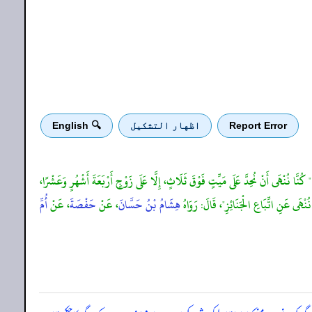
Report Error
اظهار التشكيل
🔍 English
كُنَّا نُنْهَى أَنْ نُحِدَّ عَلَى مَيِّتٍ فَوْقَ ثَلَاثٍ، إِلَّا عَلَى زَوْجٍ أَرْبَعَةَ أَشْهُرٍ وَعَشْرًا،
ْهَى عَنِ اتِّبَاعِ الْجَنَائِزِ"، قَالَ: رَوَاهُ
هِشَامُ بْنُ حَسَّانَ
، عَنْ
حَفْصَةَ
، عَنْ
أُمِّ