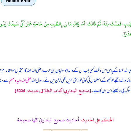
Report Error
ٍ، فَمَسَّتْ مِنْهُ، ثُمّ قَالَتْ: أَمَا وَاللَّهِ مَا لِي بِالطِّيبِ مِنْ حَاجَةٍ غَيْرَ أَنِّي سَمِعْتُ رَسُولَ اللَّهِ ص
عَشْرًا".
ی اللہ عنہا کے پاس اس وقت گئی جب ان کے والد ابوسفیان بن حرب رضی اللہ عنہ کا انتقال ہوا تھا۔ ام حبیبہ
کہ واللہ! مجھے خوشبو کے استعمال کی کوئی خواہش نہیں تھی لیکن میں نے رسول اللہ
صلی اللہ علیہ وسلم
سے سنا 
[صحيح البخاري/كتاب الطلاق/حدیث: 5334]
کا سوگ) چار مہینے دس دن کا ہے۔
الحكم على الحديث:
أحاديث صحيح البخاريّ كلّها صحيحة