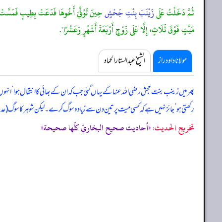
ثُمَّ دَخَلْتُ عَلَى
زَيْنَبَ بِنْتِ جَحْشٍ
حِينَ تُوُفِّيَ أَخُوهَا فَدَعَتْ بِطِيبٍ فَمَسَّتْ بِهِ , 
مَيِّتٍ فَوْقَ ثَلَاثٍ، إِلَّا عَلَى زَوْجٍ أَرْبَعَةَ أَشْهُرٍ وَعَشْرًا".
مولانا داود راز
الشیخ عبدالستار الحماد
‏‏‏‏ پھر میں زینب بنت حجش رضی اللہ عنہا کے یہاں گئی جب کہ ان کے بھائی کا انتقال ہوا ‘ انہوں ن
رکھتی ہو ‘ جائز نہیں ہے کہ کسی میت پر تین دن سے زیادہ سوگ کرے۔ لیکن شوہر کا سوگ
تخریج الحدیث:
«أحاديث صحيح البخاريّ كلّها صحيحة»