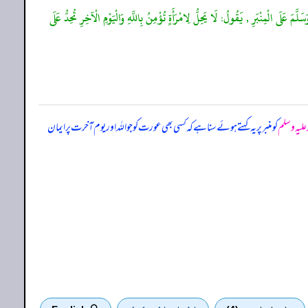
َى الْمِنْبَرِ , يَقُولُ: لَا يَحِلُّ لِامْرَأَةٍ تُؤْمِنُ بِاللَّهِ وَالْيَوْمِ الْآخِرِ تُحِدُّ عَلَى
 علیہ وسلم
کو منبر پر یہ کہتے ہوئے سنا ہے کہ کسی بھی عورت کو جو اللہ اور یوم آخرت پر ایمان