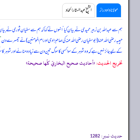
مولانا داود راز
الشیخ عبدالستار الحماد
ہم سے عبداللہ بن زبیر حمیدی نے بیان کیا ‘ انہوں نے کہا کہ ہم سے سفیان ثوری نے بیان کی
حبیبہ رضی اللہ عنہا (ابوسفیان رضی اللہ عنہ کی صاحبزادی اور ام المؤمنین) نے تیسرے دن
”
کے لیے جائز نہیں ہے کہ وہ شوہر کے سوا کسی کا سوگ تین دن سے زیادہ منائے اور شوہر ک
تخریج الحدیث:
«أحاديث صحيح البخاريّ كلّها صحيحة»
حدیث نمبر:
1282