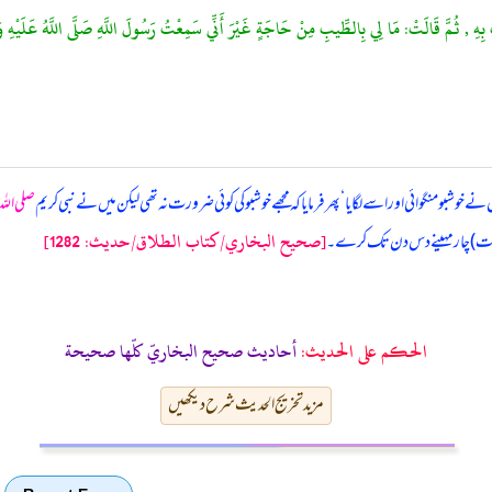
ثُمَّ قَالَتْ: مَا لِي بِالطِّيبِ مِنْ حَاجَةٍ غَيْرَ أَنِّي سَمِعْتُ رَسُولَ اللَّهِ صَلَّى اللَّهُ عَلَيْهِ وَسَلَّمَ عَل
ے خوشبو منگوائی اور اسے لگایا ‘ پھر فرمایا کہ مجھے خوشبو کی کوئی ضرورت نہ تھی لیکن میں نے نبی کریم
صلی اللہ
[صحيح البخاري/كتاب الطلاق/حدیث: 1282]
 (عدت) چار مہینے دس دن تک کرے۔
الحكم على الحديث:
أحاديث صحيح البخاريّ كلّها صحيحة
مزید تخریج الحدیث شرح دیکھیں