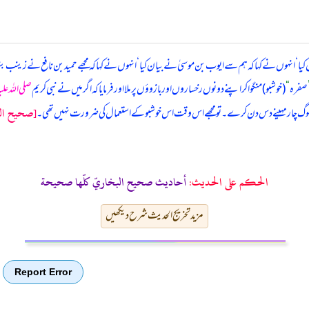
ا ‘ انہوں نے کہا کہ ہم سے ایوب بن موسیٰ نے بیان کیا ‘ انہوں نے کہا کہ مجھے حمید بن نافع نے زینب ب
صفرہ
“
(خوشبو) منگوا کر اپنے دونوں رخساروں اور بازوؤں پر ملا اور فرمایا کہ اگر میں نے نبی کریم
صلی اللہ عل
[صحيح الب
ا سوگ چار مہینے دس دن کرے۔ تو مجھے اس وقت اس خوشبو کے استعمال کی ضرورت نہیں تھی۔
الحكم على الحديث:
أحاديث صحيح البخاريّ كلّها صحيحة
مزید تخریج الحدیث شرح دیکھیں
Report Error