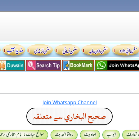
Join Whatsapp Channel
صحيح البخاري سے متعلقہ
 تعارف
ابواب
احادیث
رواۃ الحدیث
سوانح حیات: امام بخاری رحمہ 