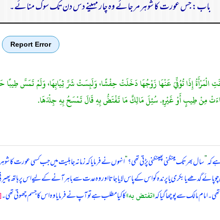
باب: جس عورت کا شوہر مر جائے وہ چار مہینے دس دن تک سوگ منائے۔
Report Error
ِ الْمَرْأَةُ إِذَا تُوُفِّيَ عَنْهَا زَوْجُهَا دَخَلَتْ حِفْشًا، وَلَبِسَتْ شَرَّ ثِيَابِهَا، وَلَمْ تَمَسَّ طِيبًا حَتَّى تَم
شَاءَتْ مِنْ طِيبٍ أَوْ غَيْرِهِ. سُئِلَ مَالِكٌ مَا تَفْتَضُّ بِهِ قَالَ تَمْسَحُ بِهِ جِلْدَهَا.
ہے کہ
”
سال بھر تک مینگنی پھینکنی پڑتی تھی؟
“
انہوں نے فرمایا کہ زمانہ جاہلیت میں جب کسی عورت کا شو
چوپائے گدھے یا بکری یا پرندہ کو اس کے پاس لایا جاتا اور وہ عدت سے باہر آنے کے لیے اس پر ہاتھ پھیرتی۔ ا
«تفتض به»
[
تھی۔ امام مالک سے پوچھا گیا کہ
کا کیا مطلب ہے تو آپ نے فرمایا وہ اس کا جسم چھوتی تھی۔