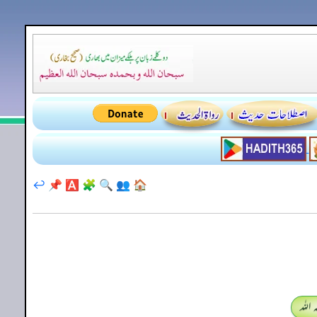
↩️
📌
🅰️
🧩
🔍
👥
🏠
اللہ