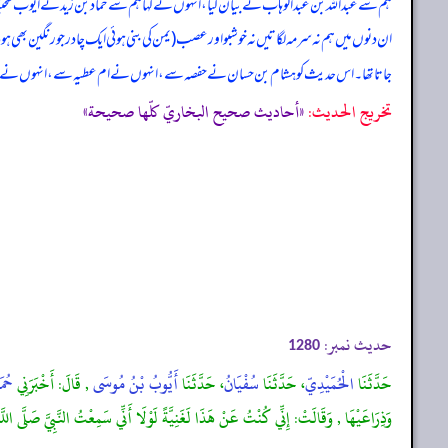
ہم سے عبداللہ بن عبدالوہاب نے بیان کیا، انہوں نے کہا ہم سے حماد بن زید نے ایوب سخ
ان دنوں میں ہم نہ سرمہ لگاتیں نہ خوشبو اور عصب (یمن کی بنی ہوئی ایک چادر جو رنگین بھی 
جاتا تھا۔ اس حدیث کو ہشام بن حسان نے حفصہ سے، انہوں نے ام عطیہ سے، انہوں نے ن
تخریج الحدیث:
«أحاديث صحيح البخاريّ كلّها صحيحة»
حدیث نمبر:
1280
حَدَّثَنَا
الْحُمَيْدِيّ
، حَدَّثَنَا
سُفْيَانُ
، حَدَّثَنَا
أَيُّوبُ بْنُ مُوسَى
, قَالَ: أَخْبَرَنِي
حُمَ
وَذِرَاعَيْهَا , وَقَالَتْ: إِنِّي كُنْتُ عَنْ هَذَا لَغَنِيَّةً لَوْلَا أَنِّي سَمِعْتُ النَّبِيَّ صَلَّى اللَّهُ 