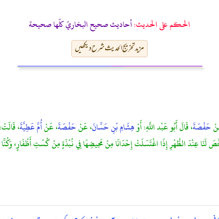
الحكم على الحديث:
أحاديث صحيح البخاريّ كلّها صحيحة
مزید تخریج الحدیث شرح دیکھیں
َنْ
حَفْصَةَ
، قَالَ أَبُو عَبْد اللَّهِ: أَوْ
هِشَامِ بْنِ حَسَّانَ
، عَنْ
حَفْصَةَ
، عَنْ
أُمِّ عَطِيَّةَ
، قَالَتْ:" 
َ لَنَا عِنْدَ الطُّهْرِ إِذَا اغْتَسَلَتْ إِحْدَانَا مِنْ مَحِيضِهَا فِي نُبْذَةٍ مِنْ كُسْتِ أَظْفَارٍ، وَكُنَّا نُن