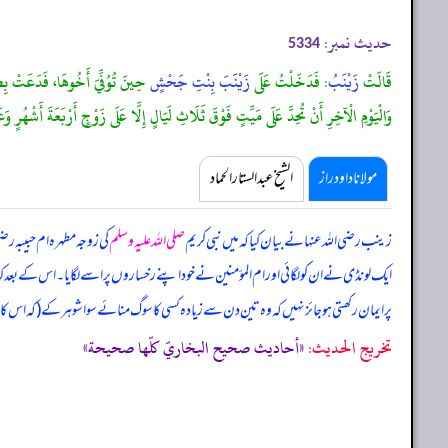
حدیث نمبر:
5334
قَالَتْ
زَيْنَبُ
: فَدَخَلْتُ عَلَى
زَيْنَبَ بِنْتِ جَحْشٍ
حِينَ تُوُفِّيَ أَخُوهَا، فَدَعَتْ بِطِيب
وَالْيَوْمِ الْآخِرِ أَنْ تُحِدَّ عَلَى مَيِّتٍ فَوْقَ ثَلَاثِ لَيَالٍ إِلَّا عَلَى زَوْجٍ أَرْبَعَةَ أَشْهُرٍ وَ
مولانا داود راز
الشیخ عبدالستار الحماد
زینب رضی اللہ عنہا نے بیان کیا کہ
میں نبی کریم
صلی اللہ علیہ وسلم
کی زوجہ مطہرہ ام حبیبہ رض
ایک لونڈی نے ان کو لگائی اور ام المؤمنین نے خود اپنے رخساروں پر اسے لگایا۔ اس کے بعد کہا 
پر ایمان رکھتی ہو جائز نہیں کہ وہ تین دن سے زیادہ کسی کا سوگ منائے سوا شوہر کے (کہ اس 
تخریج الحدیث:
«أحاديث صحيح البخاريّ كلّها صحيحة»