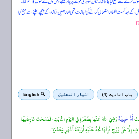
 کرنے سے منع کیا جاتا تھا۔ لیکن شوہر کی موت پر چار مہینے دس دن کے سوگ کا حکم تھا۔
ل کے بعد کست اظفار استعمال کرنے کی اجازت تھی اور ہمیں جنازہ کے پیچھے چلنے سے منع کیا
باب احادیث (4)
اظهار التشكيل
🔍 English
عَتْ
أُمُّ حَبِيبَةَ
رَضِيَ اللَّهُ عَنْهَا بِصُفْرَةٍ فِي الْيَوْمِ الثَّالِثِ، فَمَسَحَتْ عَارِضَيْهَا
ثٍ، إِلَّا عَلَى زَوْجٍ فَإِنَّهَا تُحِدُّ عَلَيْهِ أَرْبَعَةَ أَشْهُرٍ وَعَشْرًا".