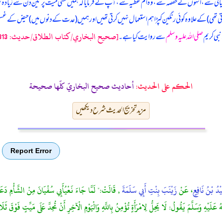
تیانی سے، انہوں نے حفصہ سے، وہ ام عطیہ سے، آپ نے فرمایا کہ
ہمیں کسی میت پر تین دن سے زیادہ سوگ
ہوتی تھی) کے علاوہ کوئی رنگین کپڑا ہم استعمال نہیں کرتی تھیں اور ہمیں (عدت کے دنوں میں) حیض کے غس
[صحيح البخاري/كتاب الطلاق/حدیث: 313]
بی کریم
صلی اللہ علیہ وسلم
سے روایت کیا ہے۔
الحكم على الحديث:
أحاديث صحيح البخاريّ كلّها صحيحة
مزید تخریج الحدیث شرح دیکھیں
Report Error
يْدُ بْنُ نَافِعٍ
، عَنْ
زَيْنَبَ بِنْتِ أَبِي سَلَمَةَ
, قَالَتْ:" لَمَّا جَاءَ نَعْيُأَبِي سُفْيَانَ مِنْ الشَّأْمِ دَ
عَلَيْهِ وَسَلَّمَ يَقُولُ: لَا يَحِلُّ لِامْرَأَةٍ تُؤْمِنُ بِاللَّهِ وَالْيَوْمِ الْآخِرِ أَنْ تُحِدَّ عَلَى مَيِّتٍ فَوْقَ ثَلَا