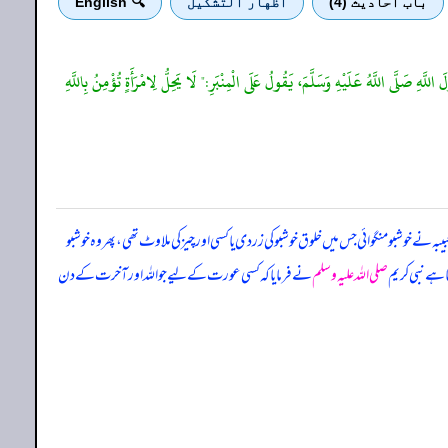
باب احادیث (4)
اظهار التشكيل
🔍 English
َلَّى اللَّهُ عَلَيْهِ وَسَلَّمَ، يَقُولُ عَلَى الْمِنْبَرِ:" لَا يَحِلُّ لِامْرَأَةٍ تُؤْمِنُ بِاللَّهِ
 نے خوشبو منگوائی جس میں خلوق خوشبو کی زردی یا کسی اور چیز کی ملاوٹ تھی، پھر وہ خوشبو
ہے نبی کریم
صلی اللہ علیہ وسلم
نے فرمایا کہ کسی عورت کے لیے جو اللہ اور آخرت کے دن