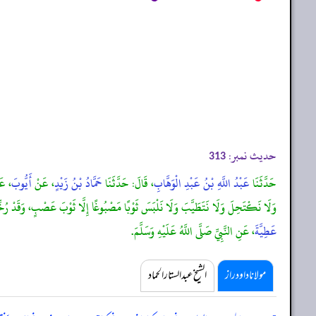
حدیث نمبر:
313
حَدَّثَنَا
عَبْدُ اللَّهِ بْنُ عَبْدِ الْوَهَّابِ
، قَالَ: حَدَّثَنَا
حَمَّادُ بْنُ زَيْدٍ
، عَنْ
أَيُّوبَ
، ع
وَلَا نَكْتَحِلَ وَلَا نَتَطَيَّبَ وَلَا نَلْبَسَ ثَوْبًا مَصْبُوغًا إِلَّا ثَوْبَ عَصْبٍ، وَقَدْ رُخِّص
عَطِيَّةَ
، عَنِ النَّبِيِّ صَلَّى اللَّهُ عَلَيْهِ وَسَلَّمَ.
مولانا داود راز
الشیخ عبدالستار الحماد