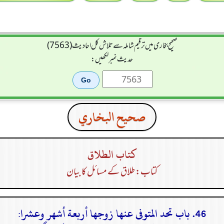
صحیح بخاری میں ترقیم شاملہ سے تلاش کل احادیث (7563)
حدیث نمبر لکھیں:
صحيح البخاري
كتاب الطلاق
کتاب: طلاق کے مسائل کا بیان
46. باب تحد المتوفى عنها زوجها أربعة أشهر وعشرا: