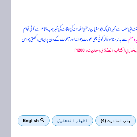
نت ابی سلمہ سے خبر دی کہ
ابوسفیان رضی اللہ عنہ کی وفات کی خبر جب شام سے آئی تو ام
یہ وسلم
سے یہ نہ سنا ہوتا کہ کوئی بھی عورت جو اللہ اور آخرت کے دن پر ایمان رکھتی ہو اس
خاري/كتاب الطلاق/حدیث: 1280]
باب احادیث (4)
اظهار التشكيل
🔍 English