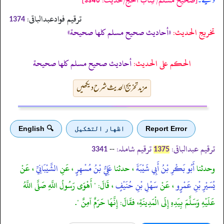
دیتے۔
ترقیم فوادعبدالباقی:
1374
تخریج الحدیث:
«أحاديث صحيح مسلم كلها صحيحة»
الحكم على الحديث:
أحاديث صحيح مسلم كلها صحيحة
مزید تخریج الحدیث شرح دیکھیں
Report Error
اظهار التشكيل
🔍 English
ترقیم عبدالباقی:
ترقیم شاملہ:
--
3341
1375
وحدثنا
أَبُو بَكْرِ بْنُ أَبِي شَيْبَةَ
، حدثنا
عَلِيُّ بْنُ مُسْهِرٍ
، عَنِ
الشَّيْبَانِيِّ
، عَنْ
يُسَيْرِ بْنِ عَمْرٍو
، عَنْ
سَهْلِ بْنِ حُنَيْفٍ
، قَالَ: " أَهْوَى رَسُولُ اللَّهِ صَلَّى اللَّهُ
عَلَيْهِ وَسَلَّمَ بِيَدِهِ إِلَى الْمَدِينَةِ، فقَالَ: إِنَّهَا حَرَمٌ آمِنٌ ".