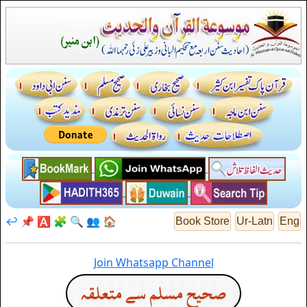
↩️
📌
🅰️
🧩
🔍
👥
🏠
Book Store
Ur-Latn
Eng
Join Whatsapp Channel
صحيح مسلم سے متعلقہ