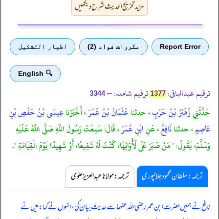
مزید تخریج الحدیث شرح دیکھیں
Report Error
مكررات فواد (2)
اظهار التشكيل
🔍 English
ترقیم عبدالباقی:
ترقیم شاملہ:
--
3344
1377
حَدَّثَنِي
زُهَيْرُ بْنُ حَرْبٍ
، حدثنا
عُثْمَانُ بْنُ عُمَرَ
، أَخْبَرَنا
عِيسَى بْنُ حَفْصِ بْنِ
عَاصِمٍ
، حدثنا
نَافِعٌ
، عَنِ
ابْنِ عُمَرَ
، قَالَ: سَمِعْتُ رَسُولَ اللَّهِ صَلَّى اللَّهُ عَلَيْهِ
وَسَلَّمَ، يَقُولُ: " مَنْ صَبَرَ عَلَى لَأْوَائِهَا، كُنْتُ لَهُ شَفِيعًا، أَوْ شَهِيدًا يَوْمَ الْقِيَامَةِ ".
ترجمہ:سلطان محمود جلالپوری
ترجمہ:مولانا عبدالعزیز علوی
نافع نے ہمیں حضرت ابن عمر رضی اللہ عنہما سے حدیث بیان کی، انہوں نے کہا: میں نے