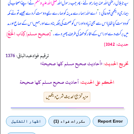
سیدنا بلال رضی اللہ عنہ بیمار ہو گئے، پھر جب رسول اللہ
صلی اللہ علیہ وسلم
نے اپنے اصحاب کی
بیماری دیکھی تو دعا کی:
”
اے اللہ! ہمارے مدینہ کو ہمارے لیے دوست کر دے جیسے تو نے مکہ
کو دوست کیا تھا یا اس سے بھی زیادہ اور اس کو صحت کی جگہ بنا دے اور ہمیں اس کے صاع اور مد
[صحيح مسلم/كِتَاب الْحَجِّ/
میں برکت دے اور اس کے بخار کو جحفہ کی طرف پھیر دے۔
“
حدیث: 3342]
ترقیم فوادعبدالباقی:
1376
تخریج الحدیث:
«أحاديث صحيح مسلم كلها صحيحة»
الحكم على الحديث:
أحاديث صحيح مسلم كلها صحيحة
مزید تخریج الحدیث شرح دیکھیں
Report Error
مكررات فواد (1)
اظهار التشكيل