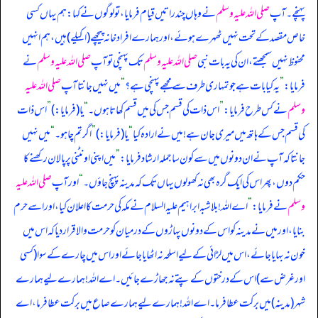
پہنچے۔ آپ
صلی اللہ علیہ وسلم
نے وہاں چند راتیں قیام فرمایا، تو لوگوں نے کہا: ہم یہاں کسی
خاص مقصد کے تحت نہیں ٹھہرے ہوئے، اور ہمارے افراد خانہ پیچھے (اکیلے) ہیں، ہم انہیں
محفوظ نہیں سمجھتے، ان کی یہ بات نبی
صلی اللہ علیہ وسلم
تک پہنچی تو آپ
صلی اللہ علیہ وسلم
نے
فرمایا:
”
یہ کیا بات ہے جو تمہاری طرف سے مجھے پہنچی ہے؟
“
میں نہیں جانتا آپ
صلی اللہ علیہ
وسلم
نے کس طرح فرمایا:
”
اس ذات کی قسم جس کی میں قسم کھاتا ہوں۔
“
یا (فرمایا:)
”
اس ذات
کی قسم جس کے ہاتھ میں میری جان ہے! میں نے ارادہ کیا
“
یا (فرمایا:)
”
اگر تم چاہو۔
“
میں نہیں
جانتا کہ آپ نے ان دونوں میں سے کون سا جملہ ارشاد فرمایا:
”
میں اپنی اونٹنی پر پالان رکھنے کا
حکم دوں، پھر اس کی ایک گرہ بھی نہ کھولوں یہاں تک کہ مدینہ پہنچ جاؤں۔
“
اور آپ
صلی اللہ علیہ
وسلم
نے فرمایا:
”
اے اللہ! بلاشبہ ابراہیم علیہ السلام نے مکہ کی حرمت کا اعلان کیا، اور اسے حرم
بنایا، اور میں نے مدینہ کو اس کے دونوں پہاڑوں کے درمیان کو حرمت والا قرار دیا کہ اس میں
خون نہ بہایا جائے، اس میں لڑائی کے لیے اسلحہ نہ اٹھایا جائے اور اس میں چارے کے سوا (کسی
اور غرض سے) اس کے درختوں کے پتے نہ جھاڑے جائیں۔ اے اللہ! ہمارے لیے ہمارے
شہر (مدینہ) میں برکت عطا فرما۔ اے اللہ! ہمارے لیے ہمارے صاع میں برکت عطا فرما، اے