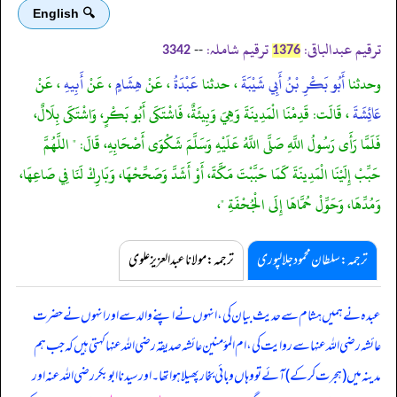
🔍 English
ترقیم عبدالباقی:
ترقیم شاملہ:
--
3342
1376
وحدثنا
أَبُو بَكْرِ بْنُ أَبِي شَيْبَةَ
، حدثنا
عَبْدَةُ
، عَنْ
هِشَامٍ
، عَنْ
أَبِيهِ
، عَنْ
عَائِشَةَ
، قَالَت: قَدِمْنَا الْمَدِينَةَ وَهِيَ وَبِيئَةٌ، فَاشْتَكَى أَبُو بَكْرٍ، وَاشْتَكَى بِلَالٌ،
فَلَمَّا رَأَى رَسُولُ اللَّهِ صَلَّى اللَّهُ عَلَيْهِ وَسَلَّمَ شَكْوَى أَصْحَابِهِ، قَالَ: " اللَّهُمَّ
حَبِّبْ إِلَيْنَا الْمَدِينَةَ كَمَا حَبَّبْتَ مَكَّةَ، أَوْ أَشَدَّ وَصَحِّحْهَا، وَبَارِكْ لَنَا فِي صَاعِهَا،
وَمُدِّهَا، وَحَوِّلْ حُمَّاهَا إِلَى الْجُحْفَةِ "،
ترجمہ:سلطان محمود جلالپوری
ترجمہ:مولانا عبدالعزیز علوی
عبدہ نے ہمیں ہشام سے حدیث بیان کی، انہوں نے اپنے والد سے اور انہوں نے حضرت
عائشہ رضی اللہ عنہا سے روایت کی، ام المؤمنین عائشہ صدیقہ رضی اللہ عنہا کہتی ہیں کہ جب ہم
مدینہ میں (ہجرت کر کے) آئے تو وہاں وبائی بخار پھیلا ہوا تھا۔ اور سیدنا ابوبکر رضی اللہ عنہ اور