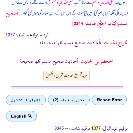
رسول اللہ
صلی اللہ علیہ وسلم
سے سنا، آپ
صلی اللہ علیہ وسلم
فرما رہے تھے:
”
جس نے اس
[صحيح
(مدینہ) کی تنگدستی پر صبر کیا، میں قیامت کے دن اس کے لیے سفارشی ہوں گا یا گواہ۔
“
مسلم/كِتَاب الْحَجِّ/حدیث: 3344]
ترقیم فوادعبدالباقی:
1377
تخریج الحدیث:
«أحاديث صحيح مسلم كلها صحيحة»
الحكم على الحديث:
أحاديث صحيح مسلم كلها صحيحة
مزید تخریج الحدیث شرح دیکھیں
Report Error
مكررات فواد (2)
اظهار التشكيل
🔍 English
ترقیم عبدالباقی:
ترقیم شاملہ:
--
3345
1377