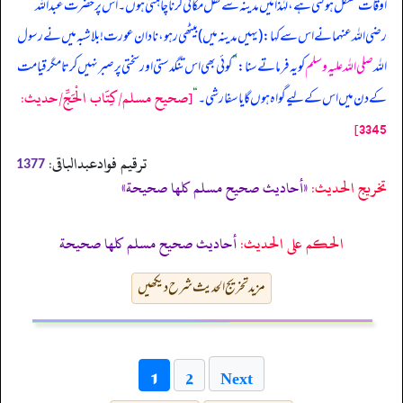
اوقات مشکل ہو گئی ہے، لہٰذا میں مدینہ سے نقل مکانی کرنا چاہتی ہوں۔ اس پر حضرت عبداللہ
رضی اللہ عنہما نے اس سے کہا: (یہیں مدینہ میں) بیٹھی رہو، نادان عورت! بلاشبہ میں نے رسول
اللہ
صلی اللہ علیہ وسلم
کو یہ فرماتے سنا:
”
کوئی بھی اس تنگدستی اور سختی پر صبر نہیں کرتا مگر قیامت
[صحيح مسلم/كِتَاب الْحَجِّ/حدیث:
کے دن میں اس کے لیے گواہ ہوں گا یا سفارشی۔
“
3345]
ترقیم فوادعبدالباقی:
1377
تخریج الحدیث:
«أحاديث صحيح مسلم كلها صحيحة»
الحكم على الحديث:
أحاديث صحيح مسلم كلها صحيحة
مزید تخریج الحدیث شرح دیکھیں
Next
1
2