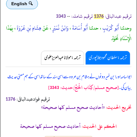
🔍 English
ترقیم عبدالباقی:
ترقیم شاملہ:
--
3343
1376
وحدثنا
أَبُو كُرَيْبٍ
، حدثنا
أَبُو أُسَامَةَ
،
وَابْنُ نُمَيْرٍ
، عَنْ
هِشَامِ بْنِ عُرْوَةَ
، بِهَذَا
الْإِسْنَادِ نَحْوَهُ.
ترجمہ:سلطان محمود جلالپوری
ترجمہ:مولانا عبدالعزیز علوی
ابواسامہ اور ابن نمیر دونوں نے ہشام بن عروہ سے اسی سند کے ساتھ اسی کے ہم معنی حدیث
[صحيح مسلم/كِتَاب الْحَجِّ/حدیث: 3343]
بیان کی۔
ترقیم فوادعبدالباقی:
1376
تخریج الحدیث:
«أحاديث صحيح مسلم كلها صحيحة»
الحكم على الحديث:
أحاديث صحيح مسلم كلها صحيحة