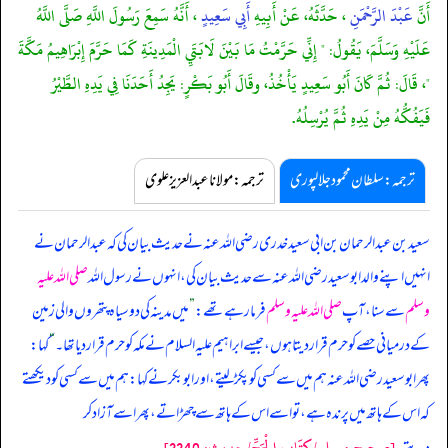
أَنَّ
عَبْدَ الرَّحْمَنِ
، حَدَّثَهُ، عَنْ أَبِيهِ
أَبِي سَعِيدٍ
، أَنَّهُ سَمِعَ رَسُولَ اللَّهِ صَلَّى اللَّهُ
عَلَيْهِ وَسَلَّمَ، يَقُولُ: " إِنِّي حَرَّمْتُ مَا بَيْنَ لَابَتَيِ الْمَدِينَةِ كَمَا حَرَّمَ إِبْرَاهِيمُ مَكَّةَ
"، قَالَ: ثُمَّ كَانَ أَبُو سَعِيدٍ يَأْخُذُ، وقَالَ أَبُو بَكْرٍ: يَجِدُ أَحَدَنَا فِي يَدِهِ الطَّيْرُ
فَيَفُكُّهُ مِنْ يَدِهِ ثُمَّ يُرْسِلُهُ.
ترجمہ:سلطان محمود جلالپوری
ترجمہ:مولانا عبدالعزیز علوی
سعید بن عبدالرحمان بن ابی سعید خدری رضی اللہ عنہ نے حدیث بیان کی کہ عبدالرحمان نے
انہیں اپنے والد ابوسعید رضی اللہ عنہ سے حدیث بیان کی، انہوں نے رسول اللہ
صلی اللہ علیہ
وسلم
سے سنا، آپ
صلی اللہ علیہ وسلم
فرما رہے تھے:
”
میں مدینہ کی دو سیاہ پتھروں والی زمین
کے درمیانی حصے کو حرم قرار دیتا ہوں، جیسے ابراہیم علیہ السلام نے مکہ کو حرم قرار دیا تھا۔
“
کہا:
پھر ابوسعید رضی اللہ عنہ ہم میں سے کسی کو پکڑ لیتے، اور ابوبکر نے کہا: ہم میں سے کسی کو دیکھتے
کہ اس کے ہاتھ میں پرندہ ہے، تو اسے اس کے ہاتھ سے چھڑاتے، پھر اسے آزاد کر
[صحيح مسلم/كِتَاب الْحَجِّ/حدیث: 3340]