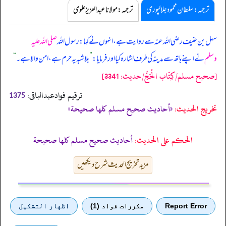
ترجمہ:سلطان محمود جلالپوری
ترجمہ:مولانا عبدالعزیز علوی
سہل بن حنیف رضی اللہ عنہ سے روایت ہے، انہوں نے کہا: رسول اللہ
صلی اللہ علیہ
وسلم
نے اپنے ہاتھ سے مدینہ کی طرف اشارہ کیا اور فرمایا:
”
بلاشبہ یہ حرم ہے، امن والا ہے۔
“
[صحيح مسلم/كِتَاب الْحَجِّ/حدیث: 3341]
ترقیم فوادعبدالباقی:
1375
تخریج الحدیث:
«أحاديث صحيح مسلم كلها صحيحة»
الحكم على الحديث:
أحاديث صحيح مسلم كلها صحيحة
مزید تخریج الحدیث شرح دیکھیں
Report Error
مكررات فواد (1)
اظهار التشكيل