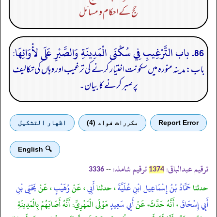
حج کے احکام و مسائل
86. باب التَّرْغِيبِ فِي سُكْنَى الْمَدِينَةِ وَالصَّبْرِ عَلَى لأْوَائِهَا:
باب: مدینہ منورہ میں سکونت اختیار کرنے کی ترغیب اور وہاں کی تکالیف
پر صبر کرنے کا بیان۔
Report Error
مكررات فواد (4)
اظهار التشكيل
🔍 English
ترقیم عبدالباقی:
ترقیم شاملہ:
--
3336
1374
حدثنا
حَمَّادُ بْنُ إِسْمَاعِيل ابْنِ عُلَيَّةَ
، حدثنا
أَبِي
، عَنْ
وُهَيْبٍ
، عَنْ
يَحْيَى بْنِ
أَبِي إِسْحَاقَ
، أَنَّهُ حَدَّثَ، عَنْ
أَبِي سَعِيدٍ
مَوْلَى الْمَهْرِيِّ: أَنَّهُ أَصَابَهُمْ بِالْمَدِينَةِ