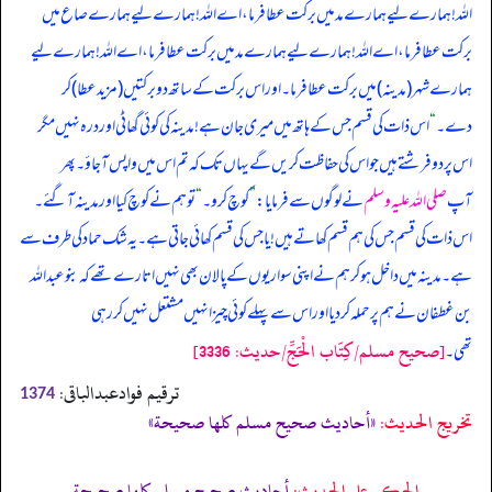
اللہ! ہمارے لیے ہمارے مد میں برکت عطا فرما، اے اللہ! ہمارے لیے ہمارے صاع میں
برکت عطا فرما، اے اللہ! ہمارے لیے ہمارے مد میں برکت عطا فرما، اے اللہ! ہمارے لیے
ہمارے شہر (مدینہ) میں برکت عطا فرما۔ اور اس برکت کے ساتھ دو برکتیں (مزید عطا) کر
دے۔
“
اس ذات کی قسم جس کے ہاتھ میں میری جان ہے! مدینہ کی کوئی گھاٹی اور درہ نہیں مگر
اس پر دو فرشتے ہیں جو اس کی حفاظت کریں گے یہاں تک کہ تم اس میں واپس آجاؤ۔ پھر
آپ
صلی اللہ علیہ وسلم
نے لوگوں سے فرمایا:
”
کوچ کرو۔
“
تو ہم نے کوچ کیا اور مدینہ آگئے۔
اس ذات کی قسم جس کی ہم قسم کھاتے ہیں! یا جس کی قسم کھائی جاتی ہے۔ یہ شک حماد کی طرف سے
ہے۔ مدینہ میں داخل ہو کر ہم نے اپنی سواریوں کے پالان بھی نہیں اتارے تھے کہ بنو عبداللہ
بن غطفان نے ہم پر حملہ کر دیا اور اس سے پہلے کوئی چیز انہیں مشتعل نہیں کر رہی
[صحيح مسلم/كِتَاب الْحَجِّ/حدیث: 3336]
تھی۔
ترقیم فوادعبدالباقی:
1374
تخریج الحدیث:
«أحاديث صحيح مسلم كلها صحيحة»
الحكم على الحديث:
أحاديث صحيح مسلم كلها صحيحة