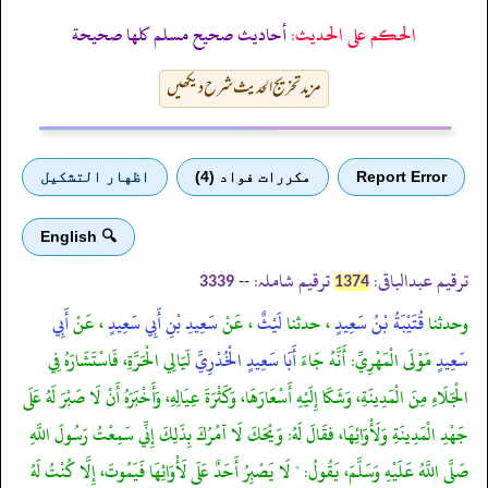
الحكم على الحديث:
أحاديث صحيح مسلم كلها صحيحة
مزید تخریج الحدیث شرح دیکھیں
Report Error
مكررات فواد (4)
اظهار التشكيل
🔍 English
ترقیم عبدالباقی:
ترقیم شاملہ:
--
3339
1374
وحدثنا
قُتَيْبَةُ بْنُ سَعِيدٍ
، حدثنا
لَيْثٌ
، عَنْ
سَعِيدِ بْنِ أَبِي سَعِيدٍ
، عَنْ
أَبِي
سَعِيدٍ
مَوْلَى الْمَهْرِيِّ: أَنَّهُ جَاءَ
أَبَا سَعِيدٍ الْخُدْرِيَّ
لَيَالِي الْحَرَّةِ، فَاسْتَشَارَهُ فِي
الْجَلَاءِ مِنَ الْمَدِينَةِ، وَشَكَا إِلَيْهِ أَسْعَارَهَا، وَكَثْرَةَ عِيَالِهِ، وَأَخْبَرَهُ أَنْ لَا صَبْرَ لَهُ عَلَى
جَهْدِ الْمَدِينَةِ وَلَأْوَائِهَا، فقَالَ لَهُ: وَيْحَكَ لَا آمُرُكَ بِذَلِكَ إِنِّي سَمِعْتُ رَسُولَ اللَّهِ
صَلَّى اللَّهُ عَلَيْهِ وَسَلَّمَ، يَقُولُ: " لَا يَصْبِرُ أَحَدٌ عَلَى لَأْوَائِهَا فَيَمُوتَ، إِلَّا كُنْتُ لَهُ