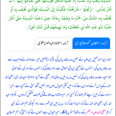
الْمَدِينَةِ شِعْبٌ وَلَا نَقْبٌ، إِلَّا عَلَيْهِ مَلَكَانِ يَحْرُسَانِهَا حَتَّى تَقْدَمُوا إِلَيْهَا "، ثُمَّ
قَالَ لِلنَّاسِ: " ارْتَحِلُوا "، فَارْتَحَلْنَا، فَأَقْبَلْنَا إِلَى الْمَدِينَةِ، فَوَالَّذِي نَحْلِفُ بِهِ أَوْ
يُحْلَفُ بِهِ، الشَّكُّ مِنْ: حَمَّادٍ مَا وَضَعَنْا رِحَالَنَا حِينَ دَخَلْنَا الْمَدِينَةَ حَتَّى أَغَارَ
عَلَيْنَا بَنُو عَبْدِ اللَّهِ بْنِ غَطَفَانَ، وَمَا يَهِيجُهُمْ قَبْلَ ذَلِكَ شَيْءٌ.
ترجمہ:سلطان محمود جلالپوری
ترجمہ:مولانا عبدالعزیز علوی
حماد بن اسماعیل بن علیہ نے ہمیں حدیث بیان کی، (کہا:) ہمیں میرے والد نے وہیب سے
حدیث بیان کی، انہوں نے یحییٰ بن ابی اسحاق سے روایت کی کہ انہوں نے مہری کے مولیٰ
ابوسعید سے حدیث بیان کی کہ انہیں مدینہ میں بدحالی اور سختی نے آ لیا، وہ ابوسعید خدری رضی اللہ
عنہ کے پاس آئے اور ان سے کہا: میں کثیر العیال ہوں اور ہمیں تنگدستی نے آ لیا ہے، میرا
ارادہ ہے کہ میں اپنے افراد خانہ کو کسی سرسبز و شاداب علاقے کی طرف منتقل کر دوں۔ تو ابوسعید
خدری رضی اللہ عنہ نے کہا: ایسا مت کرنا، مدینہ میں ہی ٹھہرے رہو، کیونکہ ہم اللہ کے نبی
کریم
صلی اللہ علیہ وسلم
کے ساتھ (سفر پر) نکلے۔ میرا خیال ہے انہوں نے کہا: حتیٰ کہ ہم عسفان