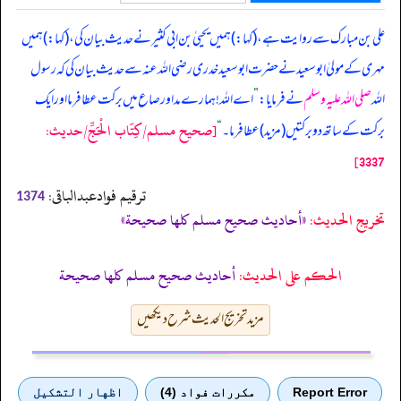
علی بن مبارک سے روایت ہے، (کہا:) ہمیں یحییٰ بن ابی کثیر نے حدیث بیان کی، (کہا:) ہمیں
مہری کے مولیٰ ابوسعید نے حضرت ابوسعید خدری رضی اللہ عنہ سے حدیث بیان کی کہ رسول
اللہ
صلی اللہ علیہ وسلم
نے فرمایا:
”
اے اللہ! ہمارے مد اور صاع میں برکت عطا فرما اور ایک
[صحيح مسلم/كِتَاب الْحَجِّ/حدیث:
برکت کے ساتھ دو برکتیں (مزید) عطا فرما۔
“
3337]
ترقیم فوادعبدالباقی:
1374
تخریج الحدیث:
«أحاديث صحيح مسلم كلها صحيحة»
الحكم على الحديث:
أحاديث صحيح مسلم كلها صحيحة
مزید تخریج الحدیث شرح دیکھیں
Report Error
مكررات فواد (4)
اظهار التشكيل