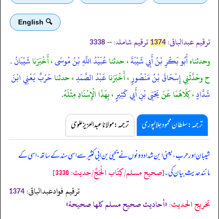
🔍 English
ترقیم عبدالباقی:
ترقیم شاملہ:
--
3338
1374
وحدثناه
أَبُو بَكْرِ بْنُ أَبِي شَيْبَةَ
، حدثنا
عُبَيْدُ اللَّهِ بْنُ مُوسَى
، أَخْبَرَنا
شَيْبَانُ
.
ح وحَدَّثَنِي
إِسْحَاقَ بْنُ مَنْصُورٍ
، أَخْبَرَنا
عَبْدُ الصَّمَدِ
، حدثنا
حَرْبٌ يَعْنِي ابْنَ
شَدَّادٍ
، كِلَاهُمَا عَنْ
يَحْيَى بْنِ أَبِي كَثِيرٍ
، بِهَذَا الْإِسْنَادِ مِثْلَهُ.
ترجمہ:سلطان محمود جلالپوری
ترجمہ:مولانا عبدالعزیز علوی
شیبان اور حرب، یعنی ابن شداد دونوں نے یحییٰ بن ابی کثیر سے اسی سند کے ساتھ، اسی کے
[صحيح مسلم/كِتَاب الْحَجِّ/حدیث: 3338]
مانند حدیث بیان کی۔
ترقیم فوادعبدالباقی:
1374
تخریج الحدیث:
«أحاديث صحيح مسلم كلها صحيحة»