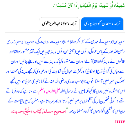
شَفِيعًا، أَوْ شَهِيدًا يَوْمَ الْقِيَامَةِ إِذَا كَانَ مُسْلِمًا ".
ترجمہ:سلطان محمود جلالپوری
ترجمہ:مولانا عبدالعزیز علوی
سعید بن ابوسعید نے مہری کے آزاد کردہ غلام، ابوسعید سے روایت کی، وہ سیدنا ابوسعید خدری
رضی اللہ عنہ کے پاس حرہ کی راتوں میں (یعنی جن دنوں مدینہ طیبہ میں ایک فتنہ مشہور ہوا تھا اور
ظالموں نے مدینہ کو لوٹا تھا) آئے اور ان سے مشورہ کیا کہ مدینہ سے کہیں اور چلے جائیں اور ان
سے وہاں کی گرانی نرخ (مہنگائی) اور کثرت عیال کی شکایت کی اور خبر دی کہ مجھے مدینہ کی محنت اور
بھوک پر صبر نہیں آسکتا، تو سیدنا ابوسعید خدری رضی اللہ عنہ نے کہا: تیری خرابی ہو، میں تجھے
اس کا مشورہ نہیں دوں گا (کیونکہ) میں نے رسول اللہ
صلی اللہ علیہ وسلم
سے سنا ہے کہ وہ فرماتے
تھے:
”
کوئی شخص یہاں کی تکلیفوں پر صبر نہیں کرتا اور پھر مر جاتا ہے، مگر یہ کہ میں قیامت کے
[صحيح مسلم/كِتَاب الْحَجِّ/حدیث:
دن اس کا شفیع یا گواہ ہوں گا اگر وہ مسلمان ہو۔
“
3339]