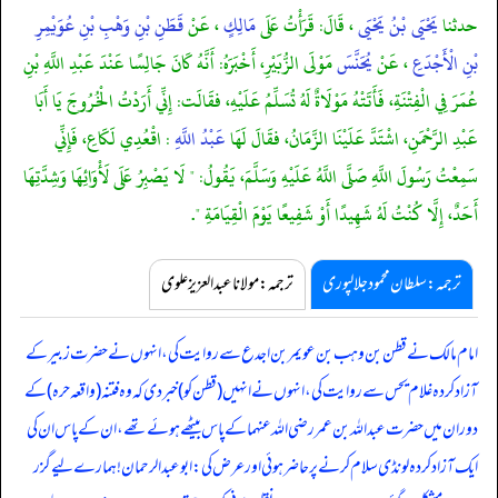
حدثنا
يَحْيَى بْنُ يَحْيَى
، قَالَ: قَرَأْتُ عَلَى
مَالِكٍ
، عَنْ
قَطَنِ بْنِ وَهْبِ بْنِ عُوَيْمِرِ
بْنِ الْأَجْدَعِ
، عَنْ
يُحَنَّسَ
مَوْلَى الزُّبَيْرِ، أَخْبَرَهُ: أَنَّهُ كَانَ جَالِسًا عَنْدَ عَبْدِ اللَّهِ بْنِ
عُمَرَ فِي الْفِتْنَةِ، فَأَتَتْهُ مَوْلَاةٌ لَهُ تُسَلِّمُ عَلَيْهِ، فقَالَت: إِنِّي أَرَدْتُ الْخُرُوجَ يَا أَبَا
عَبْدِ الرَّحْمَنِ، اشْتَدَّ عَلَيْنَا الزَّمَانُ، فقَالَ لَهَا
عَبْدُ اللَّهِ
: اقْعُدِي لَكَاعِ، فَإِنِّي
سَمِعْتُ رَسُولَ اللَّهِ صَلَّى اللَّهُ عَلَيْهِ وَسَلَّمَ، يَقُولُ: " لَا يَصْبِرُ عَلَى لَأْوَائِهَا وَشِدَّتِهَا
أَحَدٌ، إِلَّا كُنْتُ لَهُ شَهِيدًا أَوْ شَفِيعًا يَوْمَ الْقِيَامَةِ ".
ترجمہ:سلطان محمود جلالپوری
ترجمہ:مولانا عبدالعزیز علوی
امام مالک نے قطن بن وہب بن عویمر بن اجدع سے روایت کی، انہوں نے حضرت زبیر کے
آزاد کردہ غلام یحس سے روایت کی، انہوں نے انہیں (قطن کو) خبر دی کہ وہ فتنہ (واقعہ حرہ) کے
دوران میں حضرت عبداللہ بن عمر رضی اللہ عنہما کے پاس بیٹھے ہوئے تھے، ان کے پاس ان کی
ایک آزاد کردہ لونڈی سلام کرنے پر حاضر ہوئی اور عرض کی: ابوعبدالرحمان! ہمارے لیے گزر