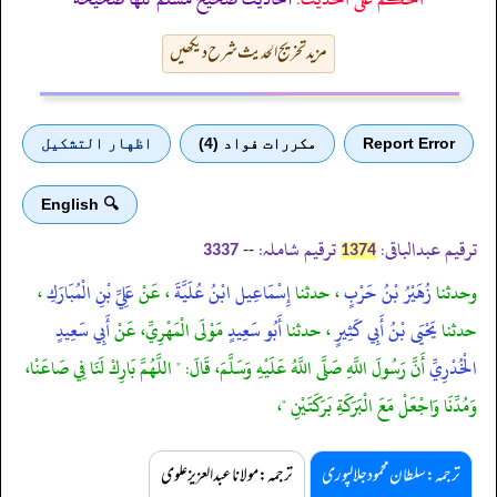
مزید تخریج الحدیث شرح دیکھیں
Report Error
مكررات فواد (4)
اظهار التشكيل
🔍 English
ترقیم عبدالباقی:
ترقیم شاملہ:
--
3337
1374
وحدثنا
زُهَيْرُ بْنُ حَرْبٍ
، حدثنا
إِسْمَاعِيل ابْنُ عُلَيَّةَ
، عَنْ
عَلِيِّ بْنِ الْمُبَارَكِ
،
حدثنا
يَحْيَى بْنُ أَبِي كَثِيرٍ
، حدثنا
أَبُو سَعِيدٍ
مَوْلَى الْمَهْرِيِّ، عَنْ
أَبِي سَعِيدٍ
الْخُدْرِيِّ
أَنَّ رَسُولَ اللَّهِ صَلَّى اللَّهُ عَلَيْهِ وَسَلَّمَ، قَالَ: " اللَّهُمَّ بَارِكْ لَنَا فِي صَاعَنْا،
وَمُدِّنَا وَاجْعَلْ مَعَ الْبَرَكَةِ بَرَكَتَيْنِ "،
ترجمہ:سلطان محمود جلالپوری
ترجمہ:مولانا عبدالعزیز علوی