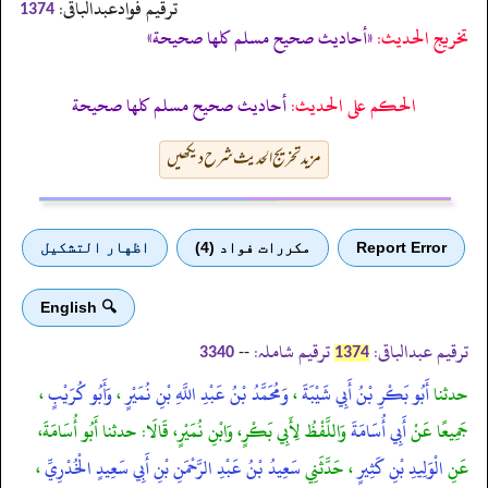
ترقیم فوادعبدالباقی:
1374
تخریج الحدیث:
«أحاديث صحيح مسلم كلها صحيحة»
الحكم على الحديث:
أحاديث صحيح مسلم كلها صحيحة
مزید تخریج الحدیث شرح دیکھیں
Report Error
مكررات فواد (4)
اظهار التشكيل
🔍 English
ترقیم عبدالباقی:
ترقیم شاملہ:
--
3340
1374
حدثنا
أَبُو بَكْرِ بْنُ أَبِي شَيْبَةَ
،
وَمُحَمَّدُ بْنُ عَبْدِ اللَّهِ بْنِ نُمَيْرٍ
،
وَأَبُو كُرَيْبٍ
،
جَمِيعًا عَنْ
أَبِي أُسَامَةَ
وَاللَّفْظُ لِأَبِي بَكْرٍ، وَابْنِ نُمَيْرٍ، قَالَا: حدثنا أَبُو أُسَامَةَ،
عَنِ
الْوَلِيدِ بْنِ كَثِيرٍ
، حَدَّثَنِي
سَعِيدُ بْنُ عَبْدِ الرَّحْمَنِ بْنِ أَبِي سَعِيدٍ الْخُدْرِيِّ
،