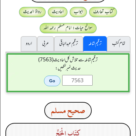
کتاب تعارف
ابواب
احادیث
رواۃ الحدیث
سوانح حیات: امام مسلم رحمہ اللہ
تمام کتب
ترقیم شاملہ
ترقيم عبدالباقی
عربی
اردو
ترقیم شاملہ سے تلاش کل احادیث (7563)
حدیث نمبر لکھیں:
صحيح مسلم
كِتَاب الْحَجِّ