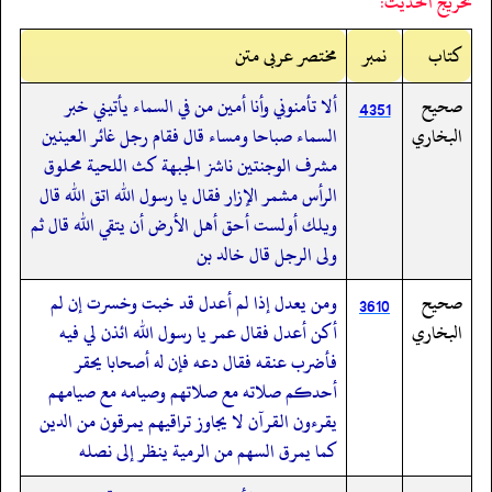
تخريج الحديث:
کتاب
نمبر
مختصر عربی متن
صحيح
ألا تأمنوني وأنا أمين من في السماء يأتيني خبر
4351
البخاري
السماء صباحا ومساء قال فقام رجل غائر العينين
مشرف الوجنتين ناشز الجبهة كث اللحية محلوق
الرأس مشمر الإزار فقال يا رسول الله اتق الله قال
ويلك أولست أحق أهل الأرض أن يتقي الله قال ثم
ولى الرجل قال خالد بن
صحيح
ومن يعدل إذا لم أعدل قد خبت وخسرت إن لم
3610
البخاري
أكن أعدل فقال عمر يا رسول الله ائذن لي فيه
فأضرب عنقه فقال دعه فإن له أصحابا يحقر
أحدكم صلاته مع صلاتهم وصيامه مع صيامهم
يقرءون القرآن لا يجاوز تراقيهم يمرقون من الدين
كما يمرق السهم من الرمية ينظر إلى نصله