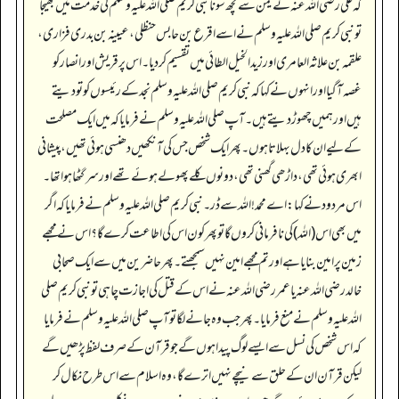
کہ علی رضی اللہ عنہ نے یمن سے کچھ سونا نبی کریم صلی اللہ علیہ وسلم کی خدمت میں بھیجا
تو نبی کریم صلی اللہ علیہ وسلم نے اسے اقرع بن حابس حنظلی، عیینہ بن بدری فزاری،
علقمہ بن علاثہ العامری اور زید الخیل الطائی میں تقسیم کر دیا۔ اس پر قریش اور انصار کو
غصہ آ گیا اور انہوں نے کہا کہ نبی کریم صلی اللہ علیہ وسلم نجد کے رئیسوں کو تو دیتے
ہیں اور ہمیں چھوڑ دیتے ہیں۔ آپ صلی اللہ علیہ وسلم نے فرمایا کہ میں ایک مصلحت
کے لیے ان کا دل بہلاتا ہوں۔ پھر ایک شخص جس کی آنکھیں دھنسی ہوئی تھیں، پیشانی
ابھری ہوئی تھی، داڑھی گھنی تھی، دونوں کلے پھولے ہوئے تھے اور سر گٹھا ہوا تھا۔
اس مردود نے کہا: اے محمد! اللہ سے ڈر۔ نبی کریم صلی اللہ علیہ وسلم نے فرمایا کہ اگر
میں بھی اس (اللہ) کی نافرمانی کروں گا تو پھر کون اس کی اطاعت کرے گا؟ اس نے مجھے
زمین پر امین بنایا ہے اور تم مجھے امین نہیں سمجھتے۔ پھر حاضرین میں سے ایک صحابی
خالد رضی اللہ عنہ یا عمر رضی اللہ عنہ نے اس کے قتل کی اجازت چاہی تو نبی کریم صلی
اللہ علیہ وسلم نے منع فرمایا۔ پھر جب وہ جانے لگا تو آپ صلی اللہ علیہ وسلم نے فرمایا
کہ اس شخص کی نسل سے ایسے لوگ پیدا ہوں گے جو قرآن کے صرف لفظ پڑھیں گے
لیکن قرآن ان کے حلق سے نیچے نہیں اترے گا، وہ اسلام سے اس طرح نکال کر