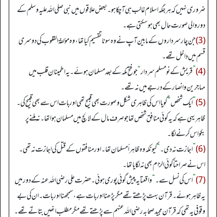
ضروری نہیں کہ ہر جگہ اسلام غالب ہی آ چکا ہو۔ بعض علاقوں میں نبی صلی اللہ علیہ وسلم کے
دور والی صورت حال بھی ہو سکتی ہے۔
(3)
جن چار سرداروں کے مابین آپ نے وہ سونا تقسیم کیا تھا، وہ مؤلفۃ القلوب کی دوسری
قسم میں داخل تھے۔
(4)
”
قریش کے نو مسلم سردار
“
جو فتح مکہ کے بعد مسلمان ہوئے۔ یہ اطمینان قلب میں
مہاجرین وانصار کے درجے میں نہ تھے۔
(5)
”
ایک شخص
“
گویا اس کی ظاہری شکل وصورت بھی قبیح تھی اور بات اس سے بھی قبیح کی۔
ظاہر یہی ہے کہ یہ کوئی منافق شخص تھا جو صرف مال کے لالچ میں مسلمان ہوا تھا۔ نہ ملنے پر
بکواس کرنے لگا۔
(6)
”
اجازت نہ دی۔
“
کیونکہ وہ ظاہراً مسلمان تھا۔ اور منافقوں کے قتل کی اجازت نہ تھی۔
اس نے صراحتاً کوئی الزام بھی نہ لگایا تھا۔
(7)
”
اس کی نسل سے۔
“
واقعتا یہ پیش گوئی پوری ہوئی۔ حضرت علی رضی اللہ عنہ کے دور میں
یہ ظاہر ہوئے۔ قرآن بہت پڑھتے تھے مگر پڑھنا اور بات ہے، سمجھنا اور بات۔ ان کی بے
وقوفی یہ تھی کہ قرآن مجید صحابہ رضی اللہ عنہم سے پڑھتے تھے مگر مطلب انھیں بتاتے تھے۔