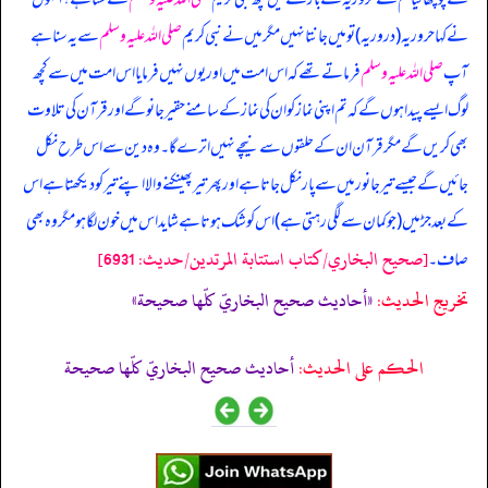
نے کہا حروریہ (دروریہ) تو میں جانتا نہیں مگر میں نے نبی کریم
صلی اللہ علیہ وسلم
سے یہ سنا ہے
آپ
صلی اللہ علیہ وسلم
فرماتے تھے کہ اس امت میں اور یوں نہیں فرمایا اس امت میں سے کچھ
لوگ ایسے پیدا ہوں گے کہ تم اپنی نماز کو ان کی نماز کے سامنے حقیر جانو گے اور قرآن کی تلاوت
بھی کریں گے مگر قرآن ان کے حلقوں سے نیچے نہیں اترے گا۔ وہ دین سے اس طرح نکل
جائیں گے جیسے تیر جانور میں سے پار نکل جاتا ہے اور پھر تیر پھینکنے والا اپنے تیر کو دیکھتا ہے اس
کے بعد جڑ میں (جو کمان سے لگی رہتی ہے) اس کو شک ہوتا ہے شاید اس میں خون لگا ہو مگر وہ بھی
[صحيح البخاري/كتاب استتابة المرتدين/حدیث: 6931]
صاف۔
تخریج الحدیث:
«أحاديث صحيح البخاريّ كلّها صحيحة»
الحكم على الحديث:
أحاديث صحيح البخاريّ كلّها صحيحة