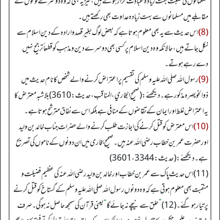
مسلمانوں کی نسبت بہت زیادہ عبادت گزار ہوتے ہیں، نیز یہ بھی کہ وہ دوسرے لوگوں کے
مقابلے میں مسلمانوں سے بہت زیادہ عداوت بھی رکھتے ہیں۔
(8)
اس حدیث سے یہ بھی معلوم ہوتا ہے کہ بعض لوگ بغیر قصد و ارادہ کے دین اسلام سے
نکل جاتے ہیں، حالانکہ وہ دین اسلام پر کسی بھی دوسرے دین و مذہب کو قطعاً ترجیح نہیں
دے رہے ہوتے۔
(9)
رسول اللہ صلی اللہ علیہ وسلم کی تقسیم پر اعتراض کرنے والے شخص کا نام حدیث میں
ذوالخویصرہ مذکور ہے۔ دیکھئے: (صحیح البخاري، المناقب، حدیث: 3610) بلاشبہ معترض کا
یہ اعتراض غلط اور ایمان کے تقاضوں کے منافی ہے بلکہ اس سے نفاق مترشح ہوتا ہے۔
(10)
اس معترض کو قتل کرنے کی اجازت طلب کرنے والے حضرات جناب خالد بن ولید
اور حضرت عمر بن خطاب رضی اللہ عنہ ہیں۔ صحیح بخاری میں ان دونوں کے ناموں کی تصریح
ہے۔ دیکھئے: (حدیث: 3344، 3601)
(11) اس حدیث پاک سے عمر بن خطاب اور خالد بن ولید رضی اللہ عنہ کی عظیم فضیلت و
منقبت بھی معلوم ہوتی ہے کہ وہ دونوں رسول اللہ صلی اللہ علیہ وسلم کے گستاخ کو قتل کرنے
پر تیار ہو گئے۔ (12)
”
حلق سے نیچے نہ جائے گا
“
یعنی قرآن کی سمجھ حاصل نہ ہو گی۔ صرف