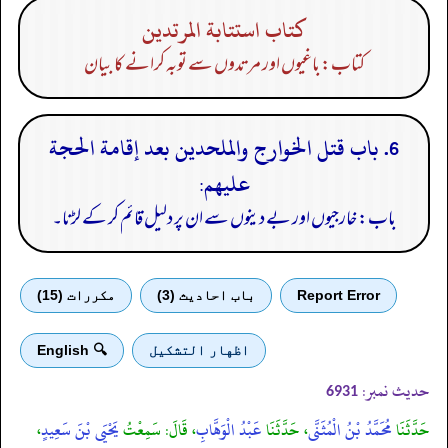
كتاب استتابة المرتدين
کتاب: باغیوں اور مرتدوں سے توبہ کرانے کا بیان
6. باب قتل الخوارج والملحدين بعد إقامة الحجة
عليهم:
باب: خارجیوں اور بے دینوں سے ان پر دلیل قائم کر کے لڑنا۔
Report Error
باب احادیث (3)
مكررات (15)
اظهار التشكيل
🔍 English
حدیث نمبر:
6931
حَدَّثَنَا
مُحَمَّدُ بْنُ الْمُثَنَّى
، حَدَّثَنَا
عَبْدُ الْوَهَّابِ
، قَالَ: سَمِعْتُ
يَحْيَى بْنَ سَعِيدٍ
،