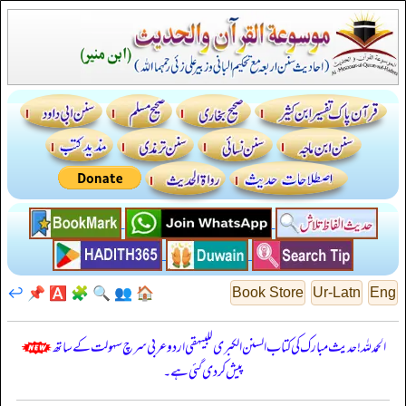
↩️
📌
🅰️
🧩
🔍
👥
🏠
Book Store
Ur-Latn
Eng
الحمدللہ! حدیث مبارک کی کتاب السنن الكبرى للبيهقي اردو عربی سرچ سہولت کے ساتھ
پیش کر دی گئی ہے۔