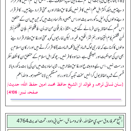
(18) خارجیوں کی بابت اہل علم کے مابین شدید اختلاف ہے۔ بعض اہلِ علم انہیں کافر قرار
دیتے ہیں جبکہ اکثر اہلِ علم انہیں کافر نہیں بلکہ فاسق و فاجر اور بدعتی قرار دیتے ہیں۔ کافر قرار
دینے والوں کی دلیل مذکورہ حدیث اور اس جیسی دیگر احادیث ہیں کہ جن میں ان کے متعلق
اس قسم کے الفاظ بیان فرمائے گئے ہیں، مثلاً: یَمْرُقُوْنَ مِنَ الدِّیْنِ، فَاقْتُلُوْهُمْ، فَإِنَّ قَتْلَهُمْ أَجْرٌ
لِّمَنْ قَتَلَهُمْ یَوْمَ الْقِیٰمَةِ اور هُمْ شَرُّ الْخَلْقِ وغیرہ۔ لیکن خارجیوں کو بدعتی اور فاسق و فاجر قرار دینے
والوں کا کہنا ہے کہ خارجی لوگ شہادَتَیْن (کلمۂ شہادت) کا اقرار کرتے ہیں اور ارکانِ اسلام پر
بھی ان کی مواظبت اور ہمیشگی ہے، لہٰذا وہ کافر نہیں۔ چونکہ اہل اسلام کے متعلق ان کا نقطۂ نظر
درست نہیں، اس لیے وہ مبتدع اور فاسق و فاجر ہیں۔ شاید احادیث میں ان کی بابت مذکورہ بالا
قسم کے شدید الفاظ بول کر انہیں سخت تنبیہ کرنا اور راہِ مستقیم پر لانا مقصود ہو۔ و اللہ أعلم
[سنن نسائی ترجمہ و فوائد از الشیخ حافظ محمد امین حفظ اللہ، حدیث/
صفحہ نمبر: 4106]
الشيخ عمر فاروق سعيدي حفظ الله، فوائد و مسائل، سنن ابي داود ، تحت الحديث 4764