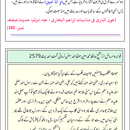
«و أنا أمين»
دوسرے طرق کی طرف اشارہ فرمایا ہے جس میں
کے الفاظ وارد ہوئے ہیں،
پس انہی الفاظوں کے ساتھ باب اور حدیث میں مناسبت ہو گی۔
[عون الباری فی مناسبات تراجم البخاری ، جلد دوئم، حدیث/صفحہ
نمبر: 320]
فوائد ومسائل از الشيخ حافظ محمد امين حفظ الله سنن نسائي تحت الحديث2579
مولفۃ القلوب (جنہیں تالیف قلب کے لیے دیا گیا ہو) کا بیان۔
ابو سعید خدری رضی الله عنہ کہتے ہیں کہ علی رضی اللہ عنہ نے یمن سے رسول اللہ صلی
اللہ علیہ وسلم کے پاس مٹی ملا ہوا غیر صاف شدہ سونے کا ایک ڈلا بھیجا تو آپ صلی اللہ
علیہ وسلم نے اسے چار افراد: اقرع بن حابس حنظلی، عیینہ بن بدر فرازی، اور علقمہ
بن علاثہ جو عامری تھے پھر وہ بنی کلاب کے ایک فرد بن گئے، اور زید جو طائی تھے پھر
بنی نبہان میں سے ہو گئے، کے درمیان تقسیم کر دیا۔ (یہ دیکھ کر) قریش کے لوگ
غصہ ہو گئے۔ راوی نے دوسری بار کہ۔۔۔۔ (مکمل حدیث اس نمبر پر