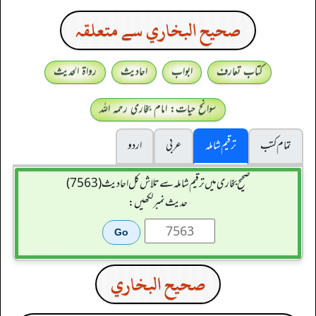
صحيح البخاري سے متعلقہ
کتاب تعارف
ابواب
احادیث
رواۃ الحدیث
سوانح حیات: امام بخاری رحمہ اللہ
تمام کتب
ترقیم شاملہ
عربی
اردو
صحیح بخاری میں ترقیم شاملہ سے تلاش کل احادیث (7563)
حدیث نمبر لکھیں:
صحيح البخاري