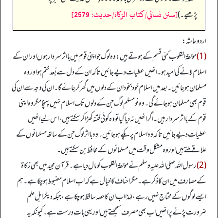
[سنن نسائي/كتاب الزكاة/حدیث: 2579]
پڑھیے۔)
اردو حاشہ:
(1)
مؤلفۃ القلوب کئی قسم کے ہوتے ہیں: وہ لوگ جو اپنی قوم میں با اثر سردار ہوں اور ان کے
اسلام لانے کی امید ہو۔ انھیں عطیات دیے جائیں تاکہ ان کے دل سے بُعد ختم ہو اور وہ
مسلمان ہو جائیں۔ بعد میں اسلام خود بخود ان کے دلوں میں گھر کر جائے گا۔ ان کی وجہ سے ان کی
قوم بھی مسلمان ہو جائے گی۔ وہ نومسلم لوگ جن کے دلوں تک اسلام نہیں پہنچا مگر وہ اپنی
قوم کے بااثر سردار ہیں۔ اگر انھیں نہ دیا گیا تو وہ کوئی فتنہ کھڑا کر سکتے ہیں، اس لیے انھیں
عطیات دیے جائیں تاکہ وہ اسلام پر پکے ہو جائیں۔ وہ با اثر لوگ جن کے ساتھ مسلمانوں کے
علاقے ملتے ہیں اور وہ مشکل وقت میں مسلمانوں کے محافظ بن سکتے ہیں۔
(2)
رسول اللہ صلی اللہ علیہ وسلم نے مؤلفۃ القلوب کو مال دیا ہے۔ قرآن مجید میں بھی زکاۃ
کے مصارف میں ان کا ذکر ہے۔ مگر احناف کا خیال ہے کہ اب اسلام مضبوط ہو چکا ہے۔ ہم
ایسے لوگوں کے محتاج نہیں رہے، لہٰذا اب ان کا حصہ ساقط ہو چکا ہے، جبکہ دیگر اہل علم
ضرورت پڑنے پر انھیں اب بھی مصرف سمجھتے ہیں اور یہی بات درست ہے۔ کیونکہ یہ