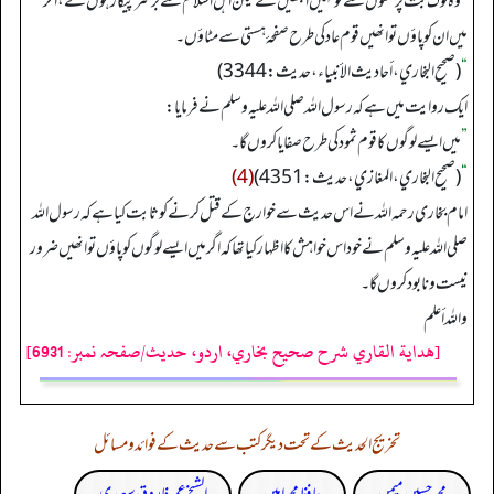
”
وہ لوگ بت پرستوں سے تو نہیں الجھیں گے لیکن اہل اسلام سے برسرپیکار ہوں گے، اگر
میں ان کو پاؤں تو انھیں قوم عاد کی طرح صفحۂ ہستی سے مٹاؤں۔
“
(صحیح البخاري، أحادیث الأنبیاء، حدیث: 3344)
ایک روایت میں ہے کہ رسول اللہ صلی اللہ علیہ وسلم نے فرمایا:
”
میں ایسے لوگوں کا قوم ثمود کی طرح صفایا کروں گا۔
“
(صحیح البخاري، المغازي، حدیث: 4351)
(4)
امام بخاری رحمہ اللہ نے اس حدیث سے خوارج کے قتل کرنے کو ثابت کیا ہے کہ رسول اللہ
صلی اللہ علیہ وسلم نے خود اس خواہش کا اظہار کیا تھا کہ اگر میں ایسے لوگوں کو پاؤں تو انھیں ضرور
نیست ونابود کروں گا۔
واللہ أعلم
[هداية القاري شرح صحيح بخاري، اردو، حدیث/صفحہ نمبر: 6931]
تخریج الحدیث کے تحت دیگر کتب سے حدیث کے فوائد و مسائل