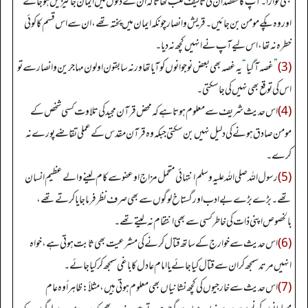
بھی نوازا۔ آپ کا مقصد ان کی تالیف قلب تھا تاکہ ان کے دلوں میں ایمان جاگیزیں ہو جائے
اور وہ پکے مومن بن جائیں۔ قریش و انصار چونکہ ایمان میں پختہ تھے، ان سے اس قسم کا کوئی
خطرہ نہ تھا، اس لیے آپ نے انہیں کچھ نہ دیا۔
(3)
”
غصہ آ گیا
“
یہ غصہ بھی بعض نوجوانوں کو آیا تھا ورنہ سابقون اولون مہاجرین و انصار سے تو
اس کی توقع بھی نہیں کی جا سکتی۔
(4)
اس حدیث شریف سے معلوم ہوتا ہے کہ محض قرآن مجید کی تلاوت کسی شخص کے
مومن صادق ہونے کی دلیل نہیں بن سکتی جبکہ وہ قرآن مقدس کے عملی تقاضے پورے نہ
کرے۔
(5)
رسول اللہ صلی اللہ علیہ وسلم انتہائی متحمل مزاج او عفو سے کام لینے والے عظیم انسان
تھے۔ بڑے بڑے بے ادب اور گستاخ لوگوں سے بھی صرف نظر فرما جایا کرتے تھے،
بالخصوص اپنی ذات کی خاطر کسی سے بھی انتقام نہ لیتے تھے۔
(6)
اس حدیث سے خوارج کے ساتھ قتال کرنے کی مشرعیت بھی ثابت ہوتی ہے، خواہ
انہیں مرتد سمجھ کر ان سے قتال کیا جائے یا امام عادل کا باغی سمجھ کر کیا جائے۔
(7)
اس حدیث سے خارجیوں کی کچھ نشانیاں بھی معلوم ہوتی ہیں، مثلاً: ظاہراً وہ عام