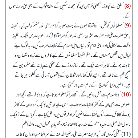
(8)
”
حلق سے تجاوز۔
“
یعنی قرآن مجید کو سمجھ نہ سکیں گے، لہٰذا ثواب کے بھی حق دار نہ ہوں
گے۔
(9)
”
مسلمانوں کو قتل۔
“
واقعتا انھوں نے بہت صحابہ کرام رضی اللہ عنہم کو شہید کیا۔ خلیفہ
برحق حضرت علی اور حضرت عثمان رضی اللہ عنہ کو صراحتاً کافر کہا۔ نعوذ باللہ من ذلك۔ خلیفہ
وقت سے لڑائی کی اور اپنی تمام توانائیاں اہل اسلام کے خلاف صرف کیں۔ یہ لوگ اپنے
خیال میں مخلص مسلمان تھے۔ مگر حقیقتاً مسلمانوں کے لیے کافروں سے زیادہ نقصان دہ
ثابت ہوئے۔ ظاہراً بہت نیک تھے۔ نماز روزے کے سختی سے پابند تھے مگر دین کے
صحیح فہم سے نابلد تھے۔ ایسے لوگ کفار اور شیطان کے ہاتھوں آسانی سے کھلونا بن جاتے
ہیں۔ انھیں دنیا
”
خوارج
“
کے نام سے یاد رکھتی ہے۔
(10)
”
وہ اسلام سے نکل جائیں گے۔
“
ظاہراً تو معلوم ہوتا ہے کہ وہ کافر تھے، کچھ اور
نصوص سے بھی ان کے کفر کا اثبات ہوتا ہے۔ اسی لیے محدثین کا ایک گروہ ان کے کافر
ہونے کا قائل ہے۔ لیکن فقہاء نے انھیں گمراہ فرقوں میں داخل کیا ہے۔ گویا ان کے نزدیک
رسول اللہ صلی اللہ علیہ وسلم کے مندرجہ بالا الفاظ زجر و تغلیظ پر محمول ہیں۔ واللہ أعلم
(11)
”
قتل کروں گا۔
“
یہ فریضہ حصرت علی رضی اللہ عنہ نے سر انجام دیا اور ان کا خاتمہ