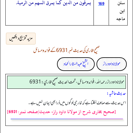
سنن
يمرقون من الدين كما يمرق السهم من الرمية.
169
ابن
ماجه
مزید تخریج دیکھیں
صحیح بخاری کی حدیث نمبر 6931 کے فوائد و مسائل
مولانا داود راز
الشیخ عبدالستار الحماد
مولانا داود راز رحمه الله، فوائد و مسائل، تحت الحديث صحيح بخاري: 6931
حدیث حاشیہ:
اس حدیث سے صاف نکلتا ہے کہ خارجی لوگوں میں ذرا بھی ایمان نہیں ہے۔
[صحیح بخاری شرح از مولانا داود راز، حدیث/صفحہ نمبر: 6931]