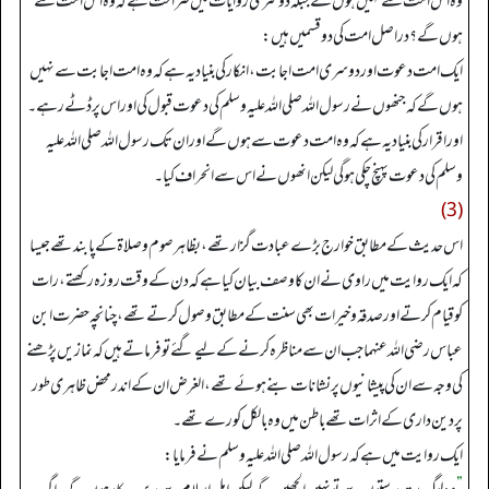
وہ اس امت سے نہیں ہوں گے جبکہ دوسری روایات میں صراحت ہے کہ وہ اس امت سے
ہوں گے؟ دراصل امت کی دو قسمیں ہیں:
ایک امت دعوت اور دوسری امت اجابت، انکار کی بنیاد یہ ہے کہ وہ امت اجابت سے نہیں
ہوں گے کہ جنھوں نے رسول اللہ صلی اللہ علیہ وسلم کی دعوت قبول کی اور اس پر ڈٹے رہے۔
اور اقرار کی بنیاد یہ ہے کہ وہ امت دعوت سے ہوں گے اور ان تک رسول اللہ صلی اللہ علیہ
وسلم کی دعوت پہنچ چکی ہوگی لیکن انھوں نے اس سے انحراف کیا۔
(3)
اس حدیث کے مطابق خوارج بڑے عبادت گزار تھے، بظاہر صوم وصلاۃ کے پابند تھے جیسا
کہ ایک روایت میں راوی نے ان کا وصف بیان کیا ہے کہ دن کے وقت روزہ رکھتے، رات
کو قیام کرتے اور صدقہ وخیرات بھی سنت کے مطابق وصول کرتے تھے، چنانچہ حضرت ابن
عباس رضی اللہ عنہما جب ان سے مناظرہ کرنے کے لیے گئے تو فرماتے ہیں کہ نمازیں پڑھنے
کی وجہ سے ان کی پیشانیوں پر نشانات بنے ہوئے تھے، الغرض ان کے اندر محض ظاہری طور
پر دین داری کے اثرات تھے باطن میں وہ بالکل کورے تھے۔
ایک روایت میں ہے کہ رسول اللہ صلی اللہ علیہ وسلم نے فرمایا: