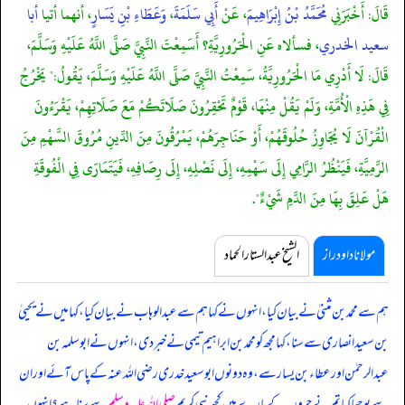
قَالَ: أَخْبَرَنِي
مُحَمَّدُ بْنُ إِبْرَاهِيمَ
، عَنْ
أَبِي سَلَمَةَ
،
وَعَطَاءِ بْنِ يَسَارٍ
، أنهما أتيا
أبا
سعيد الخدري
، فسألاه عَنِ الْحَرُورِيَّةِ؟ أَسَمِعْتَ النَّبِيَّ صَلَّى اللَّهُ عَلَيْهِ وَسَلَّمَ،
قَالَ: لَا أَدْرِي مَا الْحَرُورِيَّةُ، سَمِعْتُ النَّبِيَّ صَلَّى اللَّهُ عَلَيْهِ وَسَلَّمَ، يَقُولُ:" يَخْرُجُ
فِي هَذِهِ الْأُمَّةِ، وَلَمْ يَقُلْ مِنْهَا، قَوْمٌ تَحْقِرُونَ صَلَاتَكُمْ مَعَ صَلَاتِهِمْ، يَقْرَءُونَ
الْقُرْآنَ لَا يُجَاوِزُ حُلُوقَهُمْ، أَوْ حَنَاجِرَهُمْ، يَمْرُقُونَ مِنَ الدِّينِ مُرُوقَ السَّهْمِ مِنَ
الرَّمِيَّةِ، فَيَنْظُرُ الرَّامِي إِلَى سَهْمِهِ، إِلَى نَصْلِهِ، إِلَى رِصَافِهِ، فَيَتَمَارَى فِي الْفُوقَةِ
هَلْ عَلِقَ بِهَا مِنَ الدَّمِ شَيْءٌ".
مولانا داود راز
الشیخ عبدالستار الحماد
ہم سے محمد بن مثنیٰ نے بیان کیا، انہوں نے کہا ہم سے عبدالوہاب نے بیان کیا، کہا میں نے یحییٰ
بن سعید انصاری سے سنا، کہا مجھ کو محمد بن ابراہیم تیمی نے خبر دی، انہوں نے ابوسلمہ بن
عبدالرحمٰن اور عطاء بن یسار سے،
وہ دونوں ابو سعید خدری رضی اللہ عنہ کے پاس آئے اور ان
سے پوچھا کیا تم نے حروریہ کے بارے میں کچھ نبی کریم
صلی اللہ علیہ وسلم
سے سنا ہے؟ انہوں