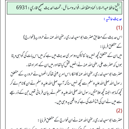
الشيخ حافط عبدالستار الحماد حفظ الله، فوائد و مسائل، تحت الحديث صحيح بخاري:6931
حدیث حاشیہ:
(1)
اس حدیث کے مطابق حضرت ابو سعید خدری رضی اللہ عنہ نے حروریہ (خوارج)
کے متعلق فرمایا:
میں ان کے متعلق کچھ نہیں جانتا لیکن دوسری حدیث میں ہے کہ میں اس بات کی گواہی دیتا
ہوں کہ حضرت علی رضی اللہ عنہ نے انھیں قتل کیا تھا اور میں ان کے ہمراہ تھا۔
حضرت ابو سعید خدری رضی اللہ عنہ کا انکار اس امر پر مبنی تھا کہ انھوں نے حروریہ کے متعلق
رسول اللہ صلی اللہ علیہ وسلم سے کچھ نہیں سنا کہ آپ صلی اللہ علیہ وسلم نے ان کا نام لے کر
کچھ کہا ہو، البتہ کچھ علامتیں رسول اللہ صلی اللہ علیہ وسلم نے بیان فرمائی تھیں جن کے ذریعے
سے میں نے ان کی شناخت کی ہے کہ واقعی یہ وہی ہیں۔
(2)
حضرت ابو سعید خدری رضی اللہ عنہ نے ان خوارج کے متعلق فرمایا: