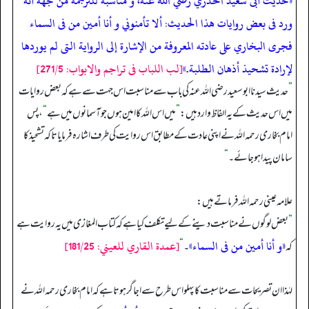
«حديث أبى سعيد الخدري رضي الله عنه، و مناسبة للترجمة من جهة أنه
ورد فى بعض روايات هذا الحديث: ألا تأمنوني و أنا أمين من فى السماء
فجرى البخاري على عادته المعروفة من الإشارة إلى الرواية التى لم يوردها
لإرادة تشحيذ أذهان الطلبة.»
[لب اللباب فی تراجم والابواب: 271/5]
”
حدیث سیدنا ابوسعید رضی اللہ عنہ کی باب سے مناسبت اس جہت سے ہے کہ بعض روایات
میں اس حدیث کے یہ الفاظ وارد ہیں:
”
میں اس اللہ کا امین ہوں جو آسمانوں میں ہے
“
، پس
امام بخاری رحمہ اللہ نے اپنی عادت کے مطابق اس روایت کی طرف اشارہ فرمایا تاکہ تشحیذ کا
سامان پیدا ہو جائے۔
“
علامہ عینی رحمہ اللہ فرماتے ہیں:
”
بعض لوگوں نے مناسبت دینے کے لیے تکلف کیا ہے کہ کتاب المغازی میں یہ روایت ہے
«و أنا أمين من فى السماء»
[عمدة القاري للعيني: 181/25]
کہ
۔
“
لہٰذا ان تصریحات سے مناسبت کا پہلو اس طرح سے اجاگر ہوتا ہے کہ امام بخاری رحمہ اللہ نے