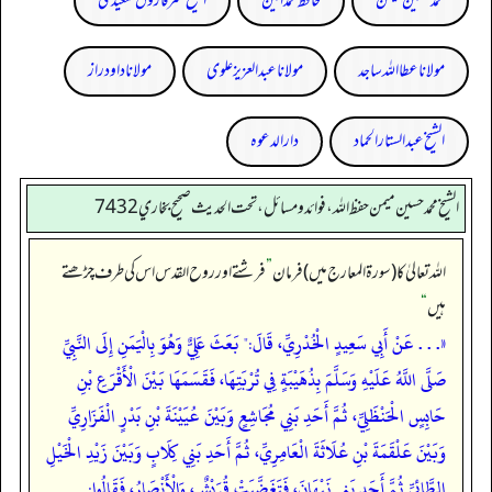
محمد حسین میمن
حافظ محمد امین
الشیخ عمر فاروق سعیدی
مولانا عطا اللہ ساجد
مولانا عبد العزیز علوی
مولانا داود راز
الشیخ عبدالستار الحماد
دارالدعوہ
الشيخ محمد حسين ميمن حفظ الله، فوائد و مسائل، تحت الحديث صحيح بخاري 7432
اللہ تعالیٰ کا (سورۃ المعارج میں) فرمان
”
فرشتے اور روح القدس اس کی طرف چڑھتے
ہیں
“
«. . . عَنْ أَبِي سَعِيدٍ الْخُدْرِيِّ، قَالَ:" بَعَثَ عَلِيٌّ وَهُوَ بِالْيَمَنِ إِلَى النَّبِيِّ
صَلَّى اللَّهُ عَلَيْهِ وَسَلَّمَ بِذُهَيْبَةٍ فِي تُرْبَتِهَا، فَقَسَمَهَا بَيْنَ الْأَقْرَعِ بْنِ
حَابِسٍ الْحَنْظَلِيِّ، ثُمَّ أَحَدِ بَنِي مُجَاشِعٍ وَبَيْنَ عُيَيْنَةَ بْنِ بَدْرٍ الْفَزَارِيِّ
وَبَيْنَ عَلْقَمَةَ بْنِ عُلَاثَةَ الْعَامِرِيِّ، ثُمَّ أَحَدِ بَنِي كِلَابٍ وَبَيْنَ زَيْدِ الْخَيْلِ
الطَّائِيِّ ثُمَّ أَحَدِ بَنِي نَبْهَانَ، فَتَغَضَّبَتْ قُرَيْشٌ، وَالْأَنْصَارُ، فَقَالُوا: