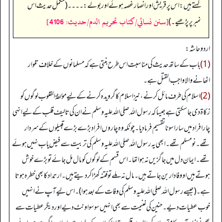
کہتے ہیں: اس پر قریش اور انصار غصہ ہوئے اور بولے:۔۔۔۔ (مکمل حدیث اس
[سنن نسائي/كتاب تحريم الدم/حدیث: 4106]
نمبر پر پڑھیے۔)
اردو حاشہ:
(1)
باب کے ساتھ حدیث کی مناسبت اس طرح بنتی ہے کہ مسلمانوں کے خلاف تلوار
اٹھانے والا واجب القتل ہے۔
(2)
اسلام کی طرف مائل کرنے، نیز اسلام کا گرویدہ کرنے کے لیے مؤلفۃ القلوب لوگوں کو
زکاۃ دی جا سکتی ہے جیسا کہ رسول اللہ صلی اللہ علیہ وسلم نے ان کی تالیف قلب کے لیے انہی
چار افراد میں سارا سونا تقسیم فرما دیا۔ چونکہ وہ چاروں افراد بڑے بڑے قبیلوں کے سردار
تھے۔ نو مسلم تھے۔ ابھی یہ رسول اللہ صلی اللہ علیہ وسلم کی تربیت سے فیض یاب نہیں ہوئے
تھے۔ ایمان دل میں جاگزیں نہ ہوا تھا۔ اس قسم کے لوگوں کو مال مل جائے تو بڑے خوش
ہوتے ہیں او وفادار بن جاتے ہیں۔ مال نہ ملے تو فتنہ کھڑا کر دیتے ہیں۔ ارتداد کا بھی خطرہ ہوتا
ہے۔ (جیسے رسول اللہ صلی اللہ علیہ وسلم کی وفات کے بعد ہوا)۔ اس لیے آپ نے انہیں
خوب عطیات دیے۔ حنین کی غنیمت سے بھی انہیں سو سو اونٹ دیے اور دیگر عطیات سے