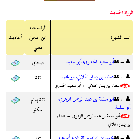
الرواة الحديث:
الرتبة عند
اسم الشهرة
ابن حجر/
أحاديث
ذهبي
👤←👥
أبو سعيد الخدري، أبو سعيد
صحابي
👤←👥
عطاء بن يسار الهلالي، أبو محمد
ثقة
عطاء بن يسار الهلالي ← أبو سعيد الخدري
👤←👥
أبو سلمة بن عبد الرحمن الزهري،
ثقة إمام
أبو سلمة
مكثر
أبو سلمة بن عبد الرحمن الزهري ← عطاء
بن يسار الهلالي
👤←👥
محمد بن إبراهيم القرشي، أبو عبد
ثقة