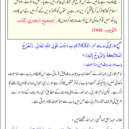
پھینک دئیے جائیں گے جس طرح تیر شکاری جانور میں سے پار نکل جاتا ہے، وہ اہل
اسلام کو (کافر کہہ کر) قتل کریں اور بت پرستوں کو چھوڑ دیں گے اگر میں نے ان کا دور
[صحيح البخاري/كِتَاب
پایا تو انہیں قوم عاد کی طرح نیست و نابود کر دوں گا۔
“
التَّوْحِيدِ: 7432]
«بَابُ قَوْلِ اللَّهِ تَعَالَى: {تَعْرُجُ
صحیح بخاری کی حدیث نمبر: 7432 کا باب:
الْمَلاَئِكَةُ وَالرُّوحُ إِلَيْهِ}:»
باب اور حدیث میں مناسبت:
امام بخاری رحمہ اللہ نے تحت الباب جو حدیث پیش فرمائی ہے اس کا بظاہر باب سے مناسبت
دکھائی نہیں دیتا کیونکہ تحت الباب نہ تو فرشتوں کا ذکر ہے اور نہ ہی اعمال صالحہ کا اوپر چڑھنے کا
ذکر ہے۔ لیکن امام بخاری رحمہ اللہ نے اپنی عادت کے مطابق اسی روایت کے دوسرے
طریق کی طرف اشارہ فرمایا ہے جس میں باب سے مناسبت ظاہر ہوتی ہے۔
علامہ عبدالحق الہاشمی رحمہ اللہ لکھتے ہیں: