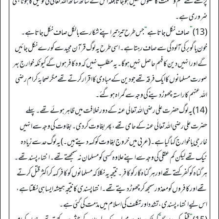
پڑھنے سے علم و حکمت کا حصول نہیں ہو جاتا بلکہ اس کے ساتھ ساتھ اللہ تعالیٰ کی توفیق کا ہونا بھی
ضروری ہے۔
(13)
”
صاف نکل جاتا ہے
“
جس طرح تیز تیر اپنے شکار سے بالکل صاف نکل جاتا ہے۔
خون یا گوبر کی آلودگی سے صاف رہتا ہے۔ اسی طرح یہ لوگ قرآن مجید سے کورے نکل جائیں
گے اور انہیں دین کا فہم حاصل نہیں ہو گا۔ یہ مطلب نہیں کہ وہ کافر ہوں گے کیونکہ خوارج بہر
صورت مسلمانوں کا ایک فرقہ تھے جو دین کے مبادی کا اقرار کرتے تھے مگر صحابۂ کرام رضی
اللہ عنہم کا راستہ چھوڑ دینے کی وجہ سے گمراہ ہو گئے۔
(14) یہ لوگ حضرت علی رضی اللہ تعالٰی عنہ کے دور خلافت میں ظاہر ہوئے تھے۔ پہلے
حضرت علی رضی اللہ تعالٰی عنہ کے حامی تھے، پھر بغاوت کر دی۔ بغاوت کی وجہ سے انہیں
خارجی یا خوارج کہا گیا ہے۔ (عربی میں خروج بغاوت کو کہہ دیتے ہیں۔) یہ لوگ حد سے زیادہ
نیک تھے لیکن کم عقلی کی وجہ سے اپنے علاوہ کسی کو مسلمان نہ سمجھتے تھے۔ انتہاء پسند تھے۔
ہر گناہ کو کفر کہتے تھے اور ہر گناہ گار کو کافر۔ نتیجہ یہ نکلا کہ مسلمانوں کو کافر کہہ کر اکثر قتل کرتے
تھے اور کافروں کو معذور سمجھ کر چھوڑ دیتے تھے۔ انتہا پسندی کا نتیجہ ہمیشہ ایسا ہی نکلتا ہے،
اس لیے انتہاء پسندی، تشدد اور تکلف کی اسلام میں مذمت کی گئی ہے۔