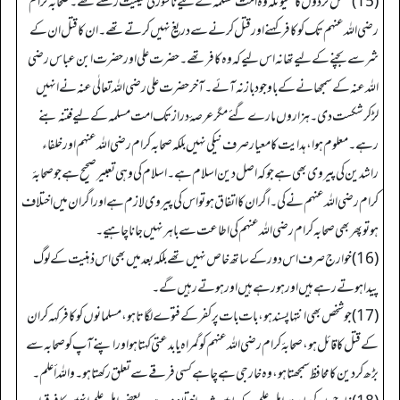
(15)
”
قتل کر دوں گا
“
کیونکہ وہ امت مسلمہ کے لیے ناسور کی حیثیت رکھتے تھے۔ صحابہ کرام
رضی اللہ عنہم تک کو کافر کہنے اور قتل کرنے سے دریغ نہیں کرتے تھے۔ ان کا قتل ان کے
شر سے بچنے کے لیے تھا نہ اس لیے کہ وہ کافر تھے۔ حضرت علی اور حضرت ابن عباس رضی
اللہ عنہ کے سمجھانے کے باوجود باز نہ آئے۔ آخر حضرت علی رضی اللہ تعالٰی عنہ نے انہیں
لڑکر شکست دی۔ ہزاروں مارے گئے مگر عرصۂ دراز تک امت مسلمہ کے لیے فتنہ بنے
رہے۔ معلوم ہوا، ہدایت کا معیار صرف نیکی نہیں بلکہ صحابہ کرام رضی اللہ عنہم اور خلفاء
راشدین کی پیروی بھی ہے جو کہ اصل دین اسلام ہے۔ اسلام کی وہی تعبیر صحیح ہے جو صحابۂ
کرام رضی اللہ عنہم نے کی۔ اگر ان کا اتفاق ہو تو اس کی پیروی لازم ہے اور اگر ان میں اختلاف
ہو تو پھر بھی صحابہ کرام رضی اللہ عنہم کی اطاعت سے باہر نہیں جانا چاہیے۔
(16) خوارج صرف اس دور کے ساتھ خاص نہیں تھے بلکہ بعد میں بھی اس ذہنیت کے لوگ
پیدا ہوتے رہے ہیں اور ہو رہے ہیں اور ہوتے رہیں گے۔
(17) جو شخص بھی انتہا پسند ہو، بات بات پر کفر کے فتوے لگاتا ہو، مسلمانوں کو کافر کہہ کر ان
کے قتل کا قائل ہو، صحابۂ کرام رضی اللہ عنہم کو گمراہ یا بدعتی کہتا ہو اور اپنے آپ کو صحابہ سے
بڑھ کر دین کا محافظ سمجھتا ہو، وہ خارجی ہے چاہے کسی فرقے سے تعلق رکھتا ہو۔ و اللہ أعلم۔