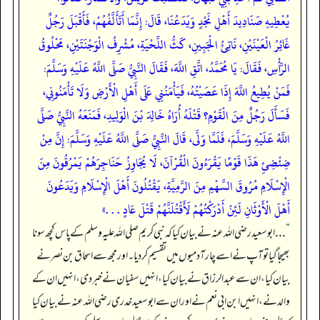
يُعْطِيهِ صَنَادِيدَ أَهْلِ نَجْدٍ وَيَدَعُنَا، قَالَ: إِنَّمَا أَتَأَلَّفُهُمْ، فَأَقْبَلَ رَجُلٌ
غَائِرُ الْعَيْنَيْنِ، نَاتِئُ الْجَبِينِ، كَثُّ اللِّحْيَةِ، مُشْرِفُ الْوَجْنَتَيْنِ، مَحْلُوقُ
الرَّأْسِ، فَقَالَ: يَا مُحَمَّدُ، اتَّقِ اللَّهَ، فَقَالَ النَّبِيُّ صَلَّى اللَّهُ عَلَيْهِ وَسَلَّمَ:
فَمَنْ يُطِيعُ اللَّهَ إِذَا عَصَيْتُهُ، فَيَأْمَنُنِي عَلَى أَهْلِ الْأَرْضِ وَلَا تَأْمَنُونِي،
فَسَأَلَ رَجُلٌ مِنَ الْقَوْمِ؟ قَتْلَهُ أُرَاهُ خَالِدَ بْنَ الْوَلِيدِ، فَمَنَعَهُ النَّبِيُّ صَلَّى
اللَّهُ عَلَيْهِ وَسَلَّمَ، فَلَمَّا وَلَّى، قَالَ النَّبِيُّ صَلَّى اللَّهُ عَلَيْهِ وَسَلَّمَ: إِنَّ مِنْ
ضِئْضِئِ هَذَا قَوْمًا يَقْرَءُونَ الْقُرْآنَ، لَا يُجَاوِزُ حَنَاجِرَهُمْ يَمْرُقُونَ مِنَ
الْإِسْلَامِ مُرُوقَ السَّهْمِ مِنَ الرَّمِيَّةِ، يَقْتُلُونَ أَهْلَ الْإِسْلَامِ وَيَدَعُونَ
أَهْلَ الْأَوْثَانِ لَئِنْ أَدْرَكْتُهُمْ لَأَقْتُلَنَّهُمْ قَتْلَ عَادٍ . . .»
”
. . . ابوسعید رضی اللہ عنہ نے بیان کیا کہ نبی کریم صلی اللہ علیہ وسلم کے پاس کچھ سونا
بھیجا گیا تو آپ نے اسے چار آدمیوں میں تقسیم کر دیا۔ اور مجھ سے اسحاق بن نصر نے
بیان کیا، ان سے عبدالرزاق نے بیان کیا، انہیں سفیان نے خبر دی، انہیں ان کے
والد نے، انہیں ابن ابی نعم نے اور ان سے ابو سعید خدری رضی اللہ عنہ نے بیان کیا