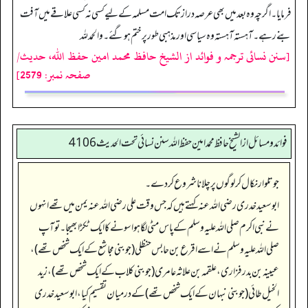
فرمایا۔ اگرچہ وہ بعد میں بھی عرصہ دراز تک امت مسلمہ کے لیے کسی نہ کسی علاقے میں آفت
بنے رہے۔ آہستہ آہستہ وہ سیاسی اور مذہبی طور پر ختم ہوگئے۔ والحمد للہ
[سنن نسائی ترجمہ و فوائد از الشیخ حافظ محمد امین حفظ اللہ، حدیث/
صفحہ نمبر: 2579]
فوائد ومسائل از الشيخ حافظ محمد امين حفظ الله سنن نسائي تحت الحديث4106
جو تلوار نکال کر لوگوں پر چلانا شروع کر دے۔
ابو سعید خدری رضی اللہ عنہ کہتے ہیں کہ جس وقت علی رضی اللہ عنہ یمن میں تھے انہوں
نے نبی اکرم صلی اللہ علیہ وسلم کے پاس مٹی لگا ہوا سونے کا ایک ٹکڑا بھیجا۔ تو آپ
صلی اللہ علیہ وسلم نے اسے اقرع بن حابس حنظلی (جو بنی مجاشع کے ایک شخص تھے)،
عیینہ بن بدر فزاری، علقمہ بن علاثہ عامری (جو بنی کلاب کے ایک شخص تھے)، زید
الخیل طائی (جو بنی نبہان کے ایک شخص تھے) کے درمیان تقسیم کیا، ابو سعید خدری