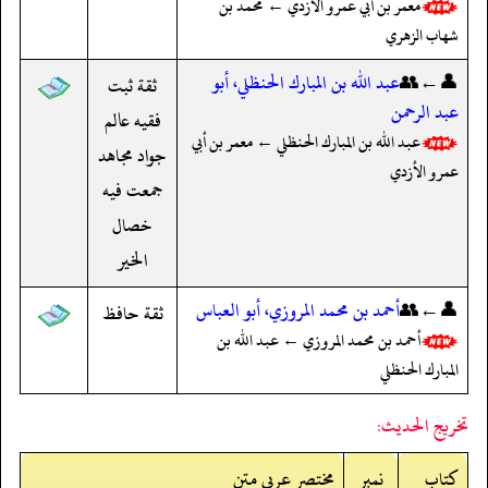
معمر بن أبي عمرو الأزدي ← محمد بن
شهاب الزهري
👤←👥
عبد الله بن المبارك الحنظلي، أبو
ثقة ثبت
عبد الرحمن
فقيه عالم
عبد الله بن المبارك الحنظلي ← معمر بن أبي
جواد مجاهد
عمرو الأزدي
جمعت فيه
خصال
الخير
👤←👥
أحمد بن محمد المروزي، أبو العباس
ثقة حافظ
أحمد بن محمد المروزي ← عبد الله بن
المبارك الحنظلي
تخريج الحديث:
کتاب
نمبر
مختصر عربی متن