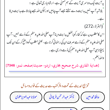
یہ آیت ایک دوسری آیت کے ہم معنی ہے، ارشاد باری تعالیٰ ہے:
”
بلاشبہ آپ نہیں ہدایت دے سکتے جسے آپ چاہیں اور لیکن اللہ جسے چاہتا ہے ہدایت دیتا
ہے۔
“
(البقرة: 272)
اس کا مطلب یہ ہے کہ کفار کو بالفعل ہدایت دینا آپ صلی اللہ علیہ وسلم کے ذمے نہیں، آپ
صلی اللہ علیہ وسلم کے ذمے صرف ان کی رہنمائی کرنا ہے، یعنی مطلب کو واضح کر کے ان تک
پہنچانا ہی آپ صلی اللہ علیہ وسلم کی ذمے داری ہے۔
واللہ أعلم۔
[هداية القاري شرح صحيح بخاري، اردو، حدیث/صفحہ نمبر: 7346]
تخریج الحدیث کے تحت دیگر کتب سے حدیث کے فوائد و مسائل
حافظ محمد امین
ڈاکٹر عبدالرحمٰن فریوائی
مولانا عبد العزیز علوی