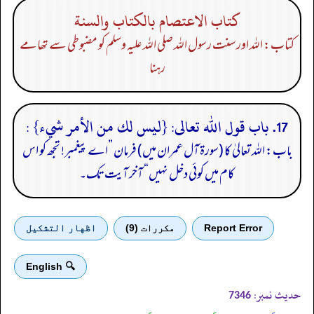
كتاب الاعتصام بالكتاب والسنة
کتاب: اللہ اور سنت رسول اللہ صلی اللہ علیہ وسلم کو مضبوطی سے تھامے
رہنا
17. باب قول الله تعالى: {ليس لك من الأمر شيء} :
باب: اللہ تعالیٰ کا (سورۃ آل عمران میں) فرمان ”اے پیغمبر! تجھ کو اس
کام میں کوئی دخل نہیں“ آخر آیت تک۔
Report Error
مكررات (9)
اظهار التشكيل
🔍 English
حدیث نمبر:
7346