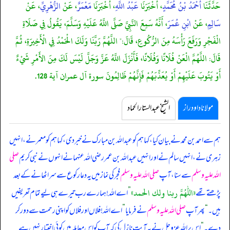
حَدَّثَنَا
أَحْمَدُ بْنُ مُحَمَّدٍ
، أَخْبَرَنَا
عَبْدُ اللَّهِ
، أَخْبَرَنَا
مَعْمَرٌ
، عَنْ
الزُّهْرِيِّ
، عَنْ
سَالِمٍ
، عَنْ
ابْنِ عُمَرَ
، أَنَّهُ سَمِعَ النَّبِيَّ صَلَّى اللَّهُ عَلَيْهِ وَسَلَّمَ، يَقُولُ فِي صَلَاةِ
الْفَجْرِ وَرَفَعَ رَأْسَهُ مِنَ الرُّكُوعِ، قَالَ:" اللَّهُمَّ رَبَّنَا وَلَكَ الْحَمْدُ فِي الْأَخِيرَةِ، ثُمَّ
قَالَ: اللَّهُمَّ الْعَنْ فُلَانًا وَفُلَانًا، فَأَنْزَلَ اللَّهُ عَزَّ وَجَلَّ لَيْسَ لَكَ مِنَ الأَمْرِ شَيْءٌ
أَوْ يَتُوبَ عَلَيْهِمْ أَوْ يُعَذِّبَهُمْ فَإِنَّهُمْ ظَالِمُونَ سورة آل عمران آية 128.
مولانا داود راز
الشیخ عبدالستار الحماد
ہم سے احمد بن محمد نے بیان کیا، کہا ہم کو عبداللہ بن مبارک نے خبر دی، کہا ہم کو معمر نے، انہیں
زہری نے، انہیں سالم نے اور انہیں عبداللہ بن عمر رضی اللہ عنہما نے
انہوں نے نبی کریم
صلی
اللہ علیہ وسلم
سے سنا، آپ
صلی اللہ علیہ وسلم
فجر کی نماز میں یہ دعا رکوع سے سر اٹھانے کے بعد
«اللهم ربنا ولك الحمد»
پڑھتے تھے
”
اے اللہ! ہمارے رب تیرے ہی لیے تمام تعریفیں
ہیں۔
“
پھر آپ
صلی اللہ علیہ وسلم
نے فرمایا
”
اے اللہ! فلاں اور فلاں کو اپنی رحمت سے دور کر
دے۔
“
اس پر اللہ عزوجل نے یہ آیت نازل کی کہ آپ کو اس معاملہ میں کوئی اختیار نہیں ہے