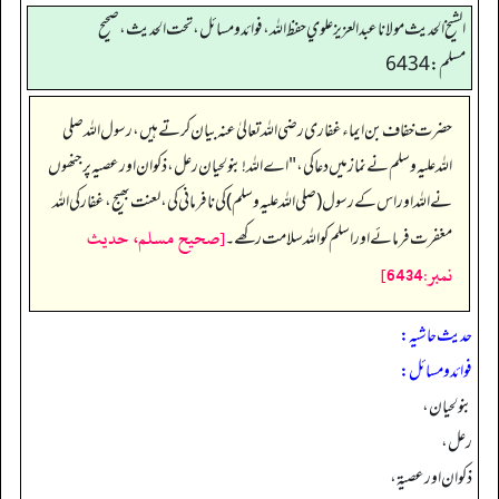
الشيخ الحديث مولانا عبدالعزيز علوي حفظ الله، فوائد و مسائل، تحت الحديث ، صحيح
مسلم: 6434
حضرت خفاف بن ایماء غفاری رضی اللہ تعالیٰ عنہ بیان کرتے ہیں،رسول اللہ صلی
اللہ علیہ وسلم نے نماز میں دعاکی،"اے اللہ!بنولحیان رعل،ذکوان اور عصیہ پر جنھوں
نے اللہ اور اس کےرسول(صلی اللہ علیہ وسلم ) کی نافرمانی کی،لعنت بھیج،غفار کی اللہ
[صحيح مسلم، حديث
مغفرت فرمائے اور اسلم کو اللہ سلامت رکھے۔
نمبر:6434]
حدیث حاشیہ:
فوائد ومسائل:
بنو لحیان،
رعل،
ذکوان اور عصیۃ،