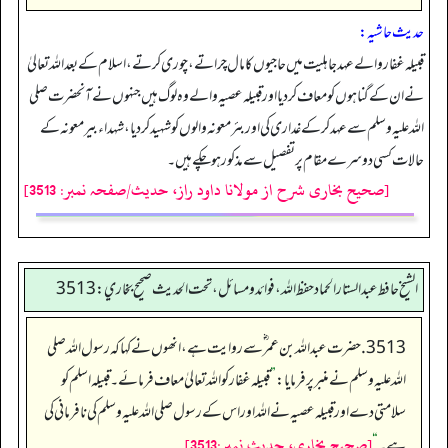
حدیث حاشیہ:
قبیلہ غفار والے عہد جاہلیت میں حاجیوں کا مال چراتے، چوری کرتے، اسلام کے بعد اللہ تعالیٰ
نے ان کے گناہوں کو معاف کردیا اور قبیلہ عصیہ والے وہ لوگ ہیں جنہوں نے آنحضرت صلی
اللہ علیہ وسلم سے عہد کرکے غداری کی اور بئر معونہ والوں کو شہید کردیا، شہداء بیر معونہ کے
حالات کسی دوسرے مقام پر تفصیل سے مذکور ہوچکے ہیں۔
[صحیح بخاری شرح از مولانا داود راز، حدیث/صفحہ نمبر: 3513]
الشيخ حافط عبدالستار الحماد حفظ الله، فوائد و مسائل، تحت الحديث صحيح بخاري:3513
3513. حضرت عبداللہ بن عمر ؓسے روایت ہے، انھوں نے کہا کہ رسول اللہ صلی
اللہ علیہ وسلم نے منبر پرفرمایا:
”
قبیلہ غفار کو اللہ تعالیٰ معاف فرمائے۔ قبیلہ اسلم کو
سلامتی دے اور قبیلہ عصیہ نے اللہ اور اس کےرسول صلی اللہ علیہ وسلم کی نافرمانی کی
[صحيح بخاري، حديث نمبر:3513]
ہے۔
“