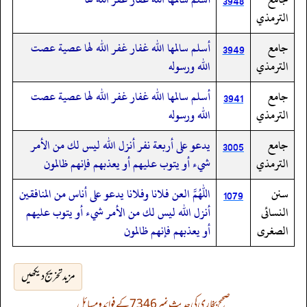
3948
الترمذي
جامع
أسلم سالمها الله غفار غفر الله لها عصية عصت
3949
الترمذي
الله ورسوله
جامع
أسلم سالمها الله غفار غفر الله لها عصية عصت
3941
الترمذي
الله ورسوله
جامع
يدعو على أربعة نفر أنزل الله ليس لك من الأمر
3005
الترمذي
شيء أو يتوب عليهم أو يعذبهم فإنهم ظالمون
سنن
اللهم العن فلانا وفلانا يدعو على أناس من المنافقين
1079
النسائى
أنزل الله ليس لك من الأمر شيء أو يتوب عليهم
الصغرى
أو يعذبهم فإنهم ظالمون
مزید تخریج دیکھیں
صحیح بخاری کی حدیث نمبر 7346 کے فوائد و مسائل