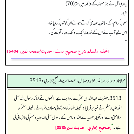
چار قبائل نے بئر معونہ کے واقعہ میں ستر (70)
قراء،
صحابہ کرام کے ساتھ بدعہدی کرتے ہوئے ان کو شہید کر دیا تھا،
اس لیے آپ نے ان کے خلاف ایک ماہ تک دعاء قنوت کی۔
"
[تحفۃ المسلم شرح صحیح مسلم، حدیث/صفحہ نمبر: 6434]
مولانا داود راز رحمه الله، فوائد و مسائل، تحت الحديث صحيح بخاري: 3513
3513. حضرت عبداللہ بن عمر ؓسے روایت ہے، انھوں نے کہا کہ رسول اللہ صلی
اللہ علیہ وسلم نے منبر پرفرمایا:
”
قبیلہ غفار کو اللہ تعالیٰ معاف فرمائے۔ قبیلہ اسلم کو
سلامتی دے اور قبیلہ عصیہ نے اللہ اور اس کےرسول صلی اللہ علیہ وسلم کی نافرمانی کی
[صحيح بخاري، حديث نمبر:3513]
ہے۔
“