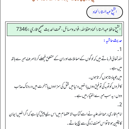
الشیخ عبدالستار الحماد
الشيخ حافط عبدالستار الحماد حفظ الله، فوائد و مسائل، تحت الحديث صحيح بخاري:7346
حدیث حاشیہ:
1۔
اللہ تعالیٰ فرماتے ہیں کہ لوگوں کے معاملات اور ان کے متعلق فیصلے کرنا صرف میرے ہاتھ
میں ہے۔
میں جو چاہتا ہوں کرتا ہوں۔
کافروں کو توبہ کی توفیق دوں یا انھیں دنیا میں قتل کی سزا دوں یا آخرت میں دردناک عذاب
دوں، یہ سب میرے اختیار میں ہے۔
2۔
امام بخاری رحمۃ اللہ علیہ نے اسے کتاب الاعتصام میں اس لیے پیش کیا ہے کہ اگرانھیں ایمان
کا یقین ہوتا تو اس لعنت زدگی سے بچ جاتے۔