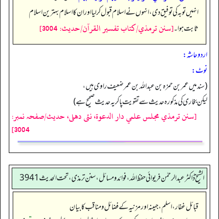
انہیں توبہ کی توفیق دی، انہوں نے اسلام قبول کر لیا اور ان کا اسلام بہترین اسلام
[سنن ترمذي/كتاب تفسير القرآن/حدیث: 3004]
ثابت ہوا۔
اردو حاشہ:
نوٹ:
(سند میں عمر بن حمزہ بن عبد اللہ بن عمر ضعیف راوی ہیں،
لیکن بخاری کی مذکورہ حدیث سے تقویت پا کر یہ حدیث صحیح ہے)
[سنن ترمذي مجلس علمي دار الدعوة، نئى دهلى، حدیث/صفحہ نمبر:
3004]
الشیخ ڈاکٹر عبد الرحمٰن فریوائی حفظ اللہ، فوائد و مسائل، سنن ترمذی، تحت الحديث 3941
قبائل غفار، اسلم، جہینہ اور مزنیہ کے فضائل و مناقب کا بیان