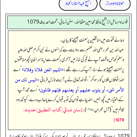
مولانا داود راز
الشیخ عبدالستار الحماد
فوائد ومسائل از الشيخ حافظ محمد امين حفظ الله، سنن نسائي، تحت الحديث 1079
دعائے قنوت میں منافقین پر لعنت بھیجنے کا بیان۔
عبداللہ بن عمر رضی اللہ عنہم سے روایت ہے کہ انہوں نے نبی اکرم صلی اللہ علیہ
وسلم کو جس وقت آپ نے فجر کی نماز میں آخری رکعت سے اپنا سر اٹھایا کچھ منافقوں
«اللہم العن فلانا وفلانا»
پر لعنت بھیجتے ہوئے سنا، آپ کہہ رہے تھے:
”
اے
«‏ليس لك من
اللہ! تو فلاں فلاں کو رسوا کر
“
، تو اللہ تعالیٰ نے یہ آیت نازل فرمائی:
الأمر شىء أو يتوب عليهم أو يعذبهم فإنهم ظالمون‏»
”
اے محمد! آپ
کے اختیار میں کچھ نہیں، اللہ چاہے تو ان کی توبہ قبول کرے یا عذاب دے، کیونکہ وہ
[سنن نسائي/كتاب التطبيق/حدیث:
ظالم ہیں
“
(آل عمران: ۱۲۸)۔
1079]
1079۔ اردو حاشیہ: حافظ ابن حجر رحمہ اللہ نے صراحت کی ہے کہ فأنزل اللہ راوی کا ادراج