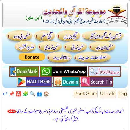
↩️
📌
🅰️
🧩
🔍
👥
🏠
Book Store
Ur-Latn
Eng
الحمدللہ! حدیث مبارک کی کتاب السنن الكبرى للبيهقي اردو عربی سرچ سہولت کے ساتھ
پیش کر دی گئی ہے۔