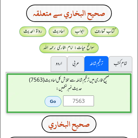
صحيح البخاري سے متعلقہ
کتاب تعارف
ابواب
احادیث
رواۃ الحدیث
سوانح حیات: امام بخاری رحمہ اللہ
تمام کتب
ترقیم شاملہ
عربی
اردو
صحیح بخاری میں ترقیم شاملہ سے تلاش کل احادیث (7563)
حدیث نمبر لکھیں:
صحيح البخاري