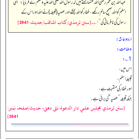
عبداللہ بن عمر رضی الله عنہما کہتے ہیں کہ رسول اللہ صلی اللہ علیہ وسلم نے فرمایا:
”
بنی
اسلم کو اللہ صحیح سالم رکھے، غفار کو اللہ بخشے اور عصیہ (قبیلہ) نے اللہ اور اس کے
[سنن ترمذي/كتاب المناقب/حدیث: 3941]
رسول کی نافرمانی کی
“
۱؎
۔
اردو حاشہ:
وضاحت:
1؎:
اس میں،
قبیلہ اسلم،
اورغفارکی منقبت ہے،
جبکہ قبیلہ
”
عصیہ
“
کی برائی ہے۔
[سنن ترمذي مجلس علمي دار الدعوة، نئى دهلى، حدیث/صفحہ نمبر:
3941]