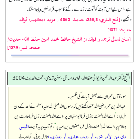
ہے، اس لیے اس آیت کو قنوت نازلہ سے رکنے کا سبب قرار نہیں دیا جا سکتا۔
[فتح الباري: 286/8، حدیث: 4560۔ مزید دیکھیے: فوائد
دیکھیے:
حدیث: 1071]
[سنن نسائی ترجمہ و فوائد از الشیخ حافظ محمد امین حفظ اللہ، حدیث/
صفحہ نمبر: 1079]
الشیخ ڈاکٹر عبد الرحمٰن فریوائی حفظ اللہ، فوائد و مسائل، سنن ترمذی، تحت الحديث 3004
سورۃ آل عمران سے بعض آیات کی تفسیر۔
عبداللہ بن عمر رضی الله عنہما کہتے ہیں کہ رسول اللہ صلی اللہ علیہ وسلم نے احد کے دن
فرمایا:
”
اے اللہ! لعنت نازل فرما ابوسفیان پر، اے اللہ! لعنت نازل فرما حارث بن
«ليس
ہشام پر، اے اللہ! لعنت نازل فرما صفوان بن امیہ پر
“
، تو آپ پر یہ آیت
لك من الأمر شيء أو يتوب عليهم أو يعذبهم»
نازل ہوئی۔ تو اللہ نے