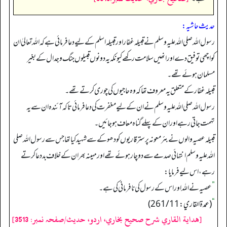
حدیث حاشیہ:
رسول اللہ صلی اللہ علیہ وسلم نے قبیلہ غفار اور قبیلہ اسلم کے لیے دعا فرمائی ہے کہ اللہ تعالیٰ ان
کو اچھی توفیق دے اور انھیں سلامت رکھے کیونکہ یہ دونوں قبیلوں جنگ وجدال کے بغیر
مسلمان ہوئے تھے۔
قبیلہ غفار کے متعلق یہ معروف تھا کہ وہ حاجیوں کی چوری کرتے تھے۔
رسول اللہ صلی اللہ علیہ وسلم نے ان کے لیے مغفرت کی دعا فرمائی تاکہ آئندہ ان سے یہ
تہمت جاتی رہے اور ان کے پہلے گناہ معاف ہوجائیں۔
قبیلہ عصیہ والوں نے بئر معونہ پر سترقاریوں کو دھوکے سے شہید کیاتھا جس سے رسول اللہ صلی
اللہ علیہ وسلم انتہائی صدمے سے دوچار ہوئے تھے اور مہینہ بھر ان کے خلاف بددعا کرتے
رہے، اس لیے فرمایا:
”
عصیہ نے اللہ اور اس کے رسول کی نافرمانی کی ہے۔
“
(عمدة القاري: 261/11)
[هداية القاري شرح صحيح بخاري، اردو، حدیث/صفحہ نمبر: 3513]