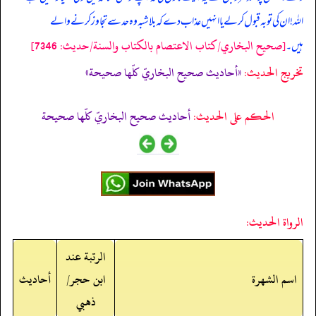
اللہ! ان کی توبہ قبول کر لے یا انہیں عذاب دے کہ بلاشبہ وہ حد سے تجاوز کرنے والے
[صحيح البخاري/كتاب الاعتصام بالكتاب والسنة/حدیث: 7346]
ہیں۔
تخریج الحدیث:
«أحاديث صحيح البخاريّ كلّها صحيحة»
الحكم على الحديث:
أحاديث صحيح البخاريّ كلّها صحيحة
الرواة الحديث:
الرتبة عند
اسم الشهرة
ابن حجر/
أحاديث
ذهبي