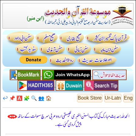
↩️
📌
🅰️
🧩
🔍
👥
🏠
Book Store
Ur-Latn
Eng
الحمدللہ! حدیث مبارک کی کتاب السنن الكبرى للبيهقي اردو عربی سرچ سہولت کے ساتھ
پیش کر دی گئی ہے۔