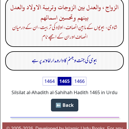
الزواج ، والعدل بين الزوجات وتربية الاولاد والعدل
بينهم وتحسين اسمائهم
شادی، بیویوں کے مابین انصاف، اولاد کی تربیت، ان کے درمیان
انصاف اور ان کے اچھے نام
بیوی کی جنت و جہنم کا دارومدار خاوند پر ہے
1464
1465
1466
Silsilat al-Ahadith al-Sahihah Hadith 1465 in Urdu
Back ⬅️
© 2005-2026, Developed by Islamic Urdu Books, For any