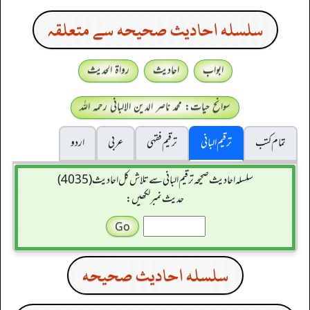
سلسله احاديث صحيحه سے متعلقہ
ابواب
احادیث
رواۃ الحدیث
سوانح حیات: محمد ناصر الدین الالبانی رحمہ اللہ
تمام کتب
ترقیم البانی
ترقيم فقہی
عربی
اردو
سلسله احاديث صحيحه ترقیم البانی سے تلاش کل احادیث (4035)
حدیث نمبر لکھیں:
سلسله احاديث صحيحه