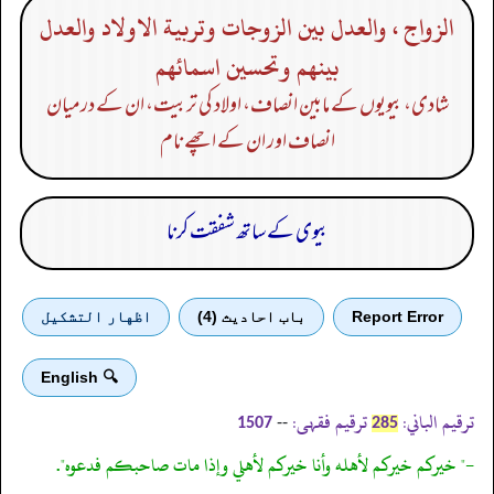
الزواج ، والعدل بين الزوجات وتربية الاولاد والعدل
بينهم وتحسين اسمائهم
شادی، بیویوں کے مابین انصاف، اولاد کی تربیت، ان کے درمیان
انصاف اور ان کے اچھے نام
بیوی کے ساتھ شفقت کرنا
Report Error
باب احادیث (4)
اظهار التشكيل
🔍 English
ترقیم الباني:
ترقیم فقہی:
--
1507
285
-" خيركم خيركم لأهله وأنا خيركم لأهلي وإذا مات صاحبكم فدعوه".