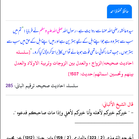
حافظ محفوظ احمد
سیدہ عائشہ رضی اللہ عنہا سے روایت ہے، رسول اللہ
صلی اللہ علیہ وسلم
نے فرمایا:
”
تم میں
سب سے بہتر وہ ہے جو اپنے اہل کے لیے بہترین ہے اور میں اپنے اہل کے حق میں سب سے
[سلسله
بہتر ہوں۔ جب تمہارا کوئی ساتھی فوت ہو جائے تو اس کا (برا تذکرہ) نہ کیا کرو۔
“
احاديث صحيحه/الزواج ، والعدل بين الزوجات وتربية الاولاد والعدل
بينهم وتحسين اسمائهم/حدیث: 1507]
سلسلہ احادیث صحیحہ ترقیم البانی:
285
قال الشيخ الألباني:
- " خيركم خيركم لأهله وأنا خيركم لأهلي وإذا مات صاحبكم فدعوه ".
‏‏‏‏_____________________
‏‏‏‏أخرجه الترمذي (2 / 323) والدارمي (2 / 159) وابن حبان (1312) عن محمد