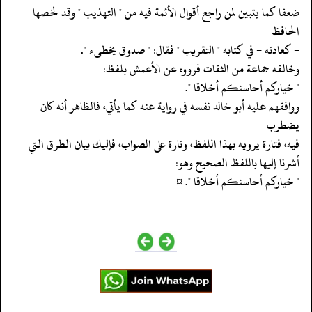
‏‏‏‏ضعفا كما يتبين لمن راجع أقوال الأئمة فيه من " التهذيب " وقد لخصها
الحافظ
‏‏‏‏- كعادته - في كتابه " التقريب " فقال: " صدوق يخطىء ".
‏‏‏‏وخالفه جماعة من الثقات فرووه عن الأعمش بلفظ:
‏‏‏‏" خياركم أحاسنكم أخلاقا ".
‏‏‏‏ووافقهم عليه أبو خالد نفسه في رواية عنه كما يأتي، فالظاهر أنه كان
يضطرب
‏‏‏‏فيه، فتارة يرويه بهذا اللفظ، وتارة على الصواب، فإليك بيان الطرق التي
‏‏‏‏أشرنا إليها باللفظ الصحيح وهو:
‏‏‏‏" خياركم أحاسنكم أخلاقا ". ¤