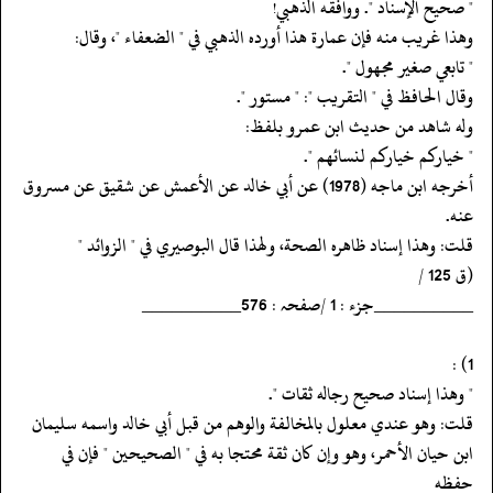
‏‏‏‏" صحيح الإسناد ". ووافقه الذهبي!
‏‏‏‏وهذا غريب منه فإن عمارة هذا أورده الذهبي في " الضعفاء "، وقال:
‏‏‏‏" تابعي صغير مجهول ".
‏‏‏‏وقال الحافظ في " التقريب ": " مستور ".
‏‏‏‏وله شاهد من حديث ابن عمرو بلفظ:
‏‏‏‏" خياركم خياركم لنسائهم ".
‏‏‏‏أخرجه ابن ماجه (1978) عن أبي خالد عن الأعمش عن شقيق عن مسروق
عنه.
‏‏‏‏قلت: وهذا إسناد ظاهره الصحة، ولهذا قال البوصيري في " الزوائد "
‏‏‏‏(ق 125 /
‏‏‏‏__________جزء : 1 /صفحہ : 576__________
‏‏‏‏" وهذا إسناد صحيح رجاله ثقات ".
‏‏‏‏قلت: وهو عندي معلول بالمخالفة والوهم من قبل أبي خالد واسمه سليمان
‏‏‏‏ابن حيان الأحمر، وهو وإن كان ثقة محتجا به في " الصحيحين " فإن في
حفظه