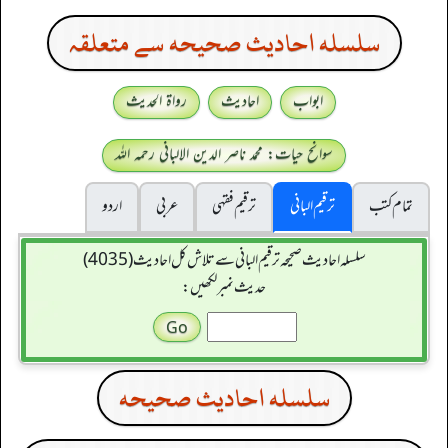
سلسله احاديث صحيحه سے متعلقہ
ابواب
احادیث
رواۃ الحدیث
سوانح حیات: محمد ناصر الدین الالبانی رحمہ اللہ
تمام کتب
ترقیم البانی
ترقيم فقہی
عربی
اردو
سلسله احاديث صحيحه ترقیم البانی سے تلاش کل احادیث (4035)
حدیث نمبر لکھیں:
سلسله احاديث صحيحه