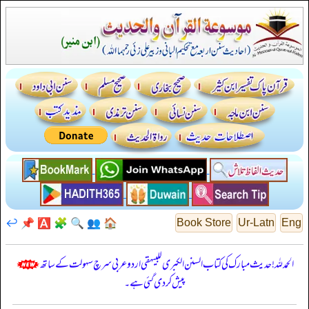
↩️
📌
🅰️
🧩
🔍
👥
🏠
Book Store
Ur-Latn
Eng
الحمدللہ! حدیث مبارک کی کتاب السنن الكبرى للبيهقي اردو عربی سرچ سہولت کے ساتھ
پیش کر دی گئی ہے۔