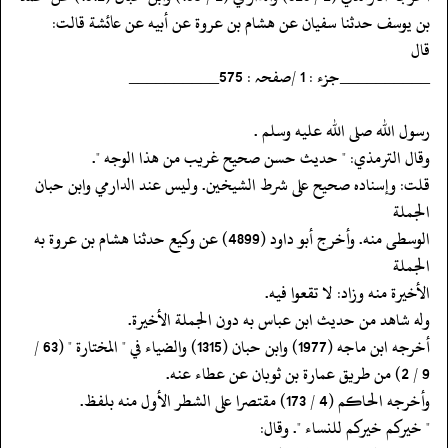
‏‏‏‏بن يوسف حدثنا سفيان عن هشام بن عروة عن أبيه عن عائشة قالت:
‏‏‏‏قال
‏‏‏‏__________جزء : 1 /صفحہ : 575__________
‏‏‏‏رسول الله صلى الله عليه وسلم .
‏‏‏‏وقال الترمذي: " حديث حسن صحيح غريب من هذا الوجه ".
‏‏‏‏قلت: وإسناده صحيح على شرط الشيخين. وليس عند الدارمي وابن حبان
الجملة
‏‏‏‏الوسطى منه. وأخرج أبو داود (4899) عن وكيع حدثنا هشام بن عروة به
الجملة
‏‏‏‏الأخيرة منه وزاد: لا تقعوا فيه.
‏‏‏‏وله شاهد من حديث ابن عباس به دون الجملة الأخيرة.
‏‏‏‏أخرجه ابن ماجه (1977) وابن حبان (1315) والضياء في " المختارة " (63 /
‏‏‏‏وأخرجه الحاكم (4 / 173) مقتصرا على الشطر الأول منه بلفظ.
‏‏‏‏" خيركم خيركم للنساء ". وقال: