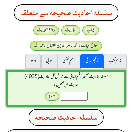
سلسله احاديث صحيحه سے متعلقہ
ابواب
احادیث
رواۃ الحدیث
سوانح حیات: محمد ناصر الدین الالبانی رحمہ اللہ
تمام کتب
ترقیم البانی
ترقيم فقہی
عربی
اردو
سلسله احاديث صحيحه ترقیم البانی سے تلاش کل احادیث (4035)
حدیث نمبر لکھیں:
سلسله احاديث صحيحه