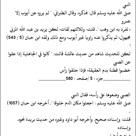
النبي
‏‏‏‏صلى الله عليه وسلم قال: فذكره. وقال الطبراني: " لم يروه عن أيوب إلا
عمرو
‏‏‏‏، تفرد به ابن وهب ". قلت: وثلاثتهم ثقات، لكن يزيد بن عبد الله المزني
‏‏‏‏مجهول، لم يذكروا عنه راويا غير أيوب، ومع ذلك وثقه ابن حبان (5 / 543)
!
‏‏‏‏لكن للحديث شاهد من حديث عائشة قالت: " كانوا في الجاهلية إذا عقوا
عن الصبي
‏‏‏‏خضبوا قطنة بدم العقيقة، فإذا حلقوا رأس
‏‏‏‏__________جزء : 5 /صفحہ : 580__________
‏‏‏‏الصبي وضعوها على رأسه، فقال النبي
‏‏‏‏صلى الله عليه وسلم : اجعلوا مكان الدم خلوقا ". أخرجه ابن حبان (1057)
.
‏‏‏‏قلت: وإسناده صحيح. وأخرجه أبو داود وغيره من حديث بريدة نحوه.
وإسناده
‏‏‏‏صحيح أيضا.