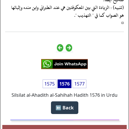
‏‏‏‏(تنبيه) : الزيادة التي بين المعكوفتين هي عند الطبراني وابن منده وإثباتها
‏‏‏‏هو الصواب كما في " التهذيب ".
‏‏‏‏¤
1575
1576
1577
Silsilat al-Ahadith al-Sahihah Hadith 1576 in Urdu
Back ⬅️