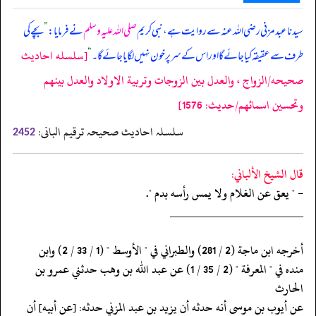
سیدنا عبد مزنی رضی اللہ عنہ سے روایت ہے، نبی کریم
صلی اللہ علیہ وسلم
نے فرمایا:
”
بچے کی
[سلسله احاديث
طرف سے عقیقہ کیا جائے گا اور اس کے سر پر خون نہیں لگایا جائے گا۔
“
صحيحه/الزواج ، والعدل بين الزوجات وتربية الاولاد والعدل بينهم
وتحسين اسمائهم/حدیث: 1576]
سلسلہ احادیث صحیحہ ترقیم البانی:
2452
قال الشيخ الألباني:
- " يعق عن الغلام ولا يمس رأسه بدم ".
‏‏‏‏_____________________
‏‏‏‏أخرجه ابن ماجة (2 / 281) والطبراني في " الأوسط " (1 / 33 / 2) وابن
‏‏‏‏منده في " المعرفة " (2 / 35 / 1) عن عبد الله بن وهب حدثني عمرو بن
الحارث
‏‏‏‏عن أيوب بن موسى أنه حدثه أن يزيد بن عبد المزني حدثه: [عن أبيه] أن