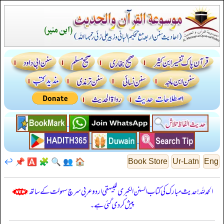
↩️
📌
🅰️
🧩
🔍
👥
🏠
Book Store
Ur-Latn
Eng
الحمدللہ! حدیث مبارک کی کتاب السنن الكبرى للبيهقي اردو عربی سرچ سہولت کے ساتھ
پیش کر دی گئی ہے۔