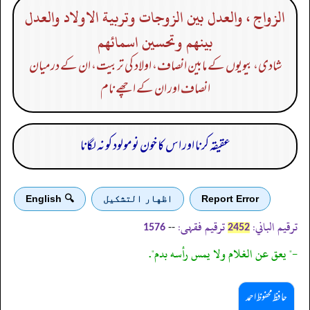
الزواج ، والعدل بين الزوجات وتربية الاولاد والعدل
بينهم وتحسين اسمائهم
شادی، بیویوں کے مابین انصاف، اولاد کی تربیت، ان کے درمیان
انصاف اور ان کے اچھے نام
عقیقہ کرنا اور اس کا خون نومولود کو نہ لگانا
Report Error
اظهار التشكيل
🔍 English
ترقیم الباني:
ترقیم فقہی:
--
1576
2452
-" يعق عن الغلام ولا يمس رأسه بدم".
حافظ محفوظ احمد