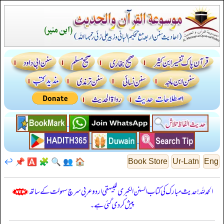
↩️
📌
🅰️
🧩
🔍
👥
🏠
Book Store
Ur-Latn
Eng
الحمدللہ! حدیث مبارک کی کتاب السنن الكبرى للبيهقي اردو عربی سرچ سہولت کے ساتھ
پیش کر دی گئی ہے۔