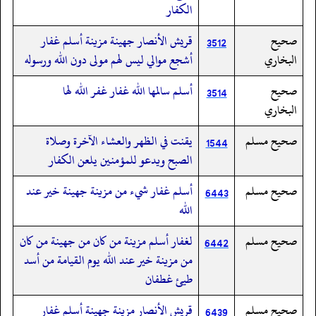
الكفار
صحيح
قريش الأنصار جهينة مزينة أسلم غفار
3512
البخاري
أشجع موالي ليس لهم مولى دون الله ورسوله
صحيح
أسلم سالمها الله غفار غفر الله لها
3514
البخاري
صحيح مسلم
يقنت في الظهر والعشاء الآخرة وصلاة
1544
الصبح ويدعو للمؤمنين يلعن الكفار
صحيح مسلم
أسلم غفار شيء من مزينة جهينة خير عند
6443
الله
صحيح مسلم
لغفار أسلم مزينة من كان من جهينة من كان
6442
من مزينة خير عند الله يوم القيامة من أسد
طيئ غطفان
صحيح مسلم
قريش الأنصار مزينة جهينة أسلم غفار
6439