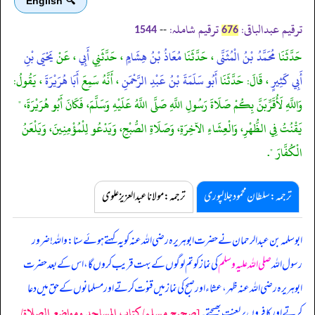
🔍 English
ترقیم عبدالباقی:
ترقیم شاملہ:
--
1544
676
حَدَّثَنَا
مُحَمَّدُ بْنُ الْمُثَنَّى
، حَدَّثَنَا
مُعَاذُ بْنُ هِشَامٍ
، حَدَّثَنِي
أَبِي
، عَنْ
يَحْيَى بْنِ
أَبِي كَثِيرٍ
، قَالَ: حَدَّثَنَا
أَبُو سَلَمَةَ بْنُ عَبْدِ الرَّحْمَنِ
، أَنَّهُ سَمِعَ
أَبَا هُرَيْرَةَ
، يَقُولُ:
وَاللَّهِ لَأُقَرِّبَنَّ بِكُمْ صَلَاةَ رَسُولِ اللَّهِ صَلَّى اللَّهُ عَلَيْهِ وَسَلَّمَ، فَكَانَ أَبُو هُرَيْرَةَ، "
يَقْنُتُ فِي الظُّهْرِ، وَالْعِشَاءِ الآخِرَةِ، وَصَلَاةِ الصُّبْحِ، وَيَدْعُو لِلْمُؤْمِنِينَ، وَيَلْعَنُ
الْكُفَّارَ ".
ترجمہ:سلطان محمود جلالپوری
ترجمہ:مولانا عبدالعزیز علوی
ابوسلمہ بن عبدالرحمان نے حضرت ابوہریرہ رضی اللہ عنہ کو یہ کہتے ہوئے سنا: واللہ! ضرور
رسول اللہ
صلی اللہ علیہ وسلم
کی نماز کو تم لوگوں کے بہت قریب کروں گا، اس کے بعد حضرت
ابوہریرہ رضی اللہ عنہ ظہر، عشاء اور صبح کی نماز میں قنوت کرتے اور مسلمانوں کے حق میں دعا
[صحيح مسلم/كتاب المساجد ومواضع الصلاة/
کرتے اور کافروں پر لعنت بھیجتے۔