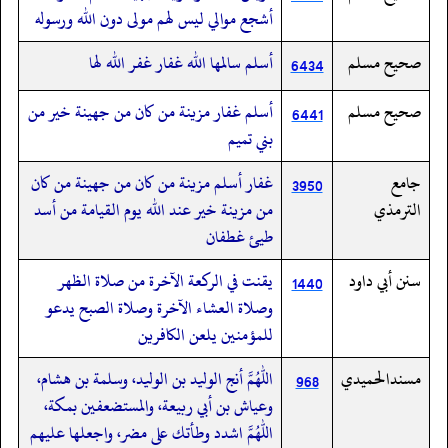
أشجع موالي ليس لهم مولى دون الله ورسوله
صحيح مسلم
أسلم سالمها الله غفار غفر الله لها
6434
صحيح مسلم
أسلم غفار مزينة من كان من جهينة خير من
6441
بني تميم
جامع
غفار أسلم مزينة من كان من جهينة من كان
3950
الترمذي
من مزينة خير عند الله يوم القيامة من أسد
طيئ غطفان
سنن أبي داود
يقنت في الركعة الآخرة من صلاة الظهر
1440
وصلاة العشاء الآخرة وصلاة الصبح يدعو
للمؤمنين يلعن الكافرين
مسندالحميدي
اللهم أنج الوليد بن الوليد، وسلمة بن هشام،
968
وعياش بن أبي ربيعة، والمستضعفين بمكة،
اللهم اشدد وطأتك على مضر، واجعلها عليهم