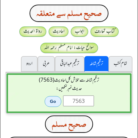
صحيح مسلم سے متعلقہ
کتاب تعارف
ابواب
احادیث
رواۃ الحدیث
سوانح حیات: امام مسلم رحمہ اللہ
تمام کتب
ترقیم شاملہ
ترقيم عبدالباقی
عربی
اردو
ترقیم شاملہ سے تلاش کل احادیث (7563)
حدیث نمبر لکھیں:
صحيح مسلم