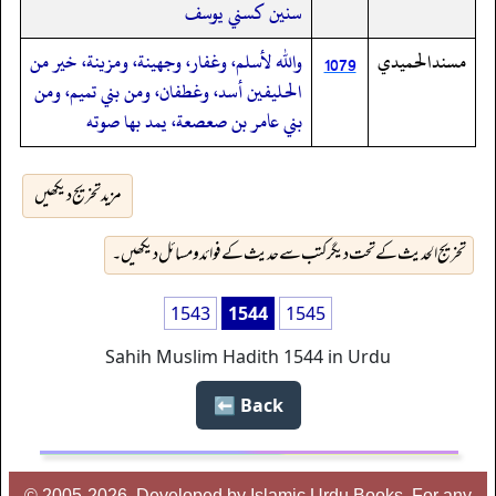
سنين كسني يوسف
مسندالحميدي
والله لأسلم، وغفار، وجهينة، ومزينة، خير من
1079
الحليفين أسد، وغطفان، ومن بني تميم، ومن
بني عامر بن صعصعة، يمد بها صوته
مزید تخریج دیکھیں
تخریج الحدیث کے تحت دیگر کتب سے حدیث کے فوائد و مسائل دیکھیں۔
1543
1544
1545
Sahih Muslim Hadith 1544 in Urdu
Back ⬅️
© 2005-2026, Developed by Islamic Urdu Books, For any