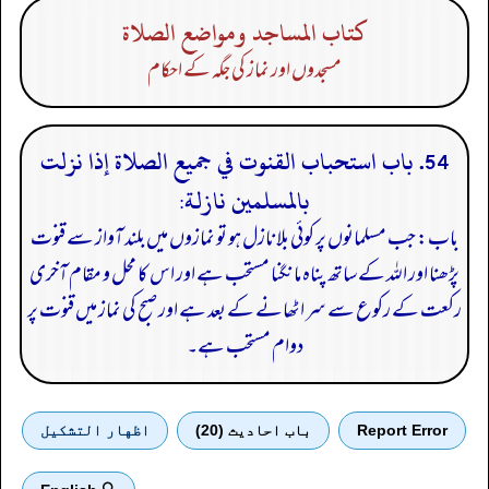
كتاب المساجد ومواضع الصلاة
مسجدوں اور نماز کی جگہ کے احکام
54. باب استحباب القنوت في جميع الصلاة إذا نزلت
بالمسلمين نازلة:
باب: جب مسلمانوں پر کوئی بلا نازل ہو تو نمازوں میں بلند آواز سے قنوت
پڑھنا اور اللہ کے ساتھ پناہ مانگنا مستحب ہے اور اس کا محل و مقام آخری
رکعت کے رکوع سے سر اٹھانے کے بعد ہے اور صبح کی نماز میں قنوت پر
دوام مستحب ہے۔
Report Error
باب احادیث (20)
اظهار التشكيل