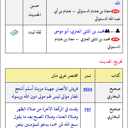
الله
حسن
معاذ بن هشام الدستوائي ← هشام بن أبي
الحديث
عبد الله الدستوائي
👤←👥
محمد بن المثنى العنزي، أبو موسى
ثقة ثبت
محمد بن المثنى العنزي ← معاذ بن هشام
الدستوائي
تخريج الحديث:
کتاب
نمبر
مختصر عربی متن
صحيح
قريش الأنصار جهينة مزينة أسلم أشجع
3504
البخاري
غفار موالي ليس لهم مولى دون الله ورسوله
صحيح
يقنت في الركعة الآخرة من صلاة الظهر
797
البخاري
وصلاة العشاء وصلاة الصبح بعد ما يقول
سمع الله لمن حمده يدعو للمؤمنين يلعن