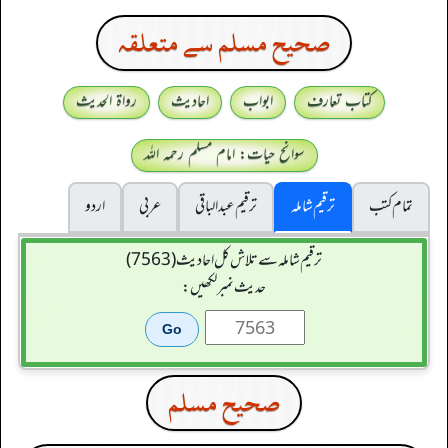
صحيح مسلم سے متعلقہ
کتاب تعارف
ابواب
احادیث
رواۃ الحدیث
سوانح حیات: امام مسلم رحمہ اللہ
تمام کتب
ترقیم شاملہ
ترقيم عبدالباقی
عربی
اردو
ترقیم شاملہ سے تلاش کل احادیث (7563)
حدیث نمبر لکھیں:
صحيح مسلم