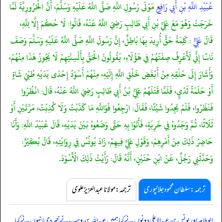
عُبَيْدِ اللَّهِ بْنِ أَبِي رَافِعٍ
مَوْلَى رَسُولِ اللَّهِ صَلَّى اللَّهُ عَلَيْهِ وَسَلَّمَ، أَنَّ الْحَرُورِيَّةَ لَمَّا
خَرَجَتْ وَهُوَ مَعَ عَلِيِّ بْنِ أَبِي طَالِبٍ رَضِيَ اللَّهُ عَنْهُ، قَالُوا: لَا حُكْمَ إِلَّا لِلَّهِ،
قَالَ
عَلِيٌّ
: كَلِمَةُ حَقٍّ أُرِيدَ بِهَا بَاطِلٌ، إِنَّ رَسُولَ اللَّهِ صَلَّى اللَّهُ عَلَيْهِ وَسَلَّمَ وَصَفَ
نَاسًا إِنِّي لَأَعْرِفُ صِفَتَهُمْ فِي هَؤُلَاءِ، يَقُولُونَ الْحَقَّ بِأَلْسِنَتِهِمْ لَا يَجُوزُ هَذَا مِنْهُمْ،
وَأَشَارَ إِلَى حَلْقِهِ مِنْ أَبْغَضِ خَلْقِ اللَّهِ إِلَيْهِ، مِنْهُمْ أَسْوَدُ إِحْدَى يَدَيْهِ طُبْيُ شَاةٍ
أَوْ حَلَمَةُ ثَدْيٍ، فَلَمَّا قَتَلَهُمْ عَلِيُّ بْنُ أَبِي طَالِبٍ رَضِيَ اللَّهُ عَنْهُ، قَالَ: انْظُرُوا
فَنَظَرُوا، فَلَمْ يَجِدُوا شَيْئًا، فَقَالَ: ارْجِعُوا فَوَاللَّهِ مَا كَذَبْتُ وَلَا كُذِبْتُ، مَرَّتَيْنِ أَوْ
ثَلَاثًا، ثُمَّ وَجَدُوهُ فِي خَرِبَةٍ، فَأَتَوْا بِهِ حَتَّى وَضَعُوهُ بَيْنَ يَدَيْهِ، قَالَ عُبَيْدُ اللَّهِ: وَأَنَا
حَاضِرُ ذَلِكَ مِنْ أَمْرِهِمْ، وَقَوْلِ عَلِيٍّ فِيهِمْ، زَادَ يُونُسُ فِي رِوَايَتِهِ، قَالَ بُكَيْرٌ:
وَحَدَّثَنِي رَجُلٌ، عَنْ ابْنِ حُنَيْنٍ، أَنَّهُ قَالَ: رَأَيْتُ ذَلِكَ الْأَسْوَدَ.
ترجمہ:سلطان محمود جلالپوری
ترجمہ:مولانا عبدالعزیز علوی
ابوطاہر اور یونس بن عبدالاعلی دونوں نے کہا ہمیں عبداللہ بن وہب نے خبر دی انہوں نے کہا