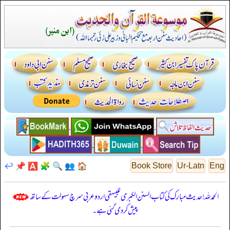
↩️
📌
🅰️
🧩
🔍
👥
🏠
Book Store
Ur-Latn
Eng
الحمدللہ! حدیث مبارک کی کتاب السنن الكبرى للبيهقي اردو عربی سرچ سہولت کے ساتھ
پیش کر دی گئی ہے۔