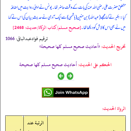
متعلق حضرت علی رضی اللہ عنہ کی بات کے وقت حاضر تھا۔ یونس نے اپنی روایت میں اضافہ
کیا: بکیر نے کہا مجھے (عبداللہ) بن حنین (ہاشمی) سے ایک آدمی نے حدیث بیان کی اس نے کہا
[صحيح مسلم/كتاب الزكاة/حدیث: 2468]
میں نے بھی اس کا لاش کو دیکھا تھا۔
ترقیم فوادعبدالباقی:
1066
تخریج الحدیث:
«أحاديث صحيح مسلم كلها صحيحة»
الحكم على الحديث:
أحاديث صحيح مسلم كلها صحيحة
الرواة الحديث:
الرتبة عند