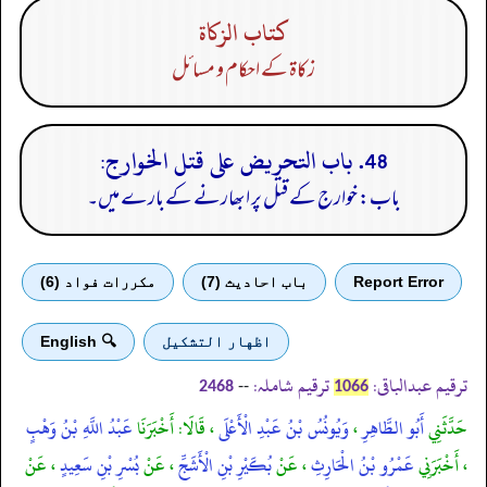
كتاب الزكاة
زکاۃ کے احکام و مسائل
48. باب التحريض على قتل الخوارج:
باب: خوارج کے قتل پر ابھارنے کے بارے میں۔
Report Error
باب احادیث (7)
مكررات فواد (6)
اظهار التشكيل
🔍 English
ترقیم عبدالباقی:
ترقیم شاملہ:
--
2468
1066
حَدَّثَنِي
أَبُو الطَّاهِرِ
،
وَيُونُسُ بْنُ عَبْدِ الْأَعْلَى
، قَالَا: أَخْبَرَنَا
عَبْدُ اللَّهِ بْنُ وَهْبٍ
، أَخْبَرَنِي
عَمْرُو بْنُ الْحَارِثِ
، عَنْ
بُكَيْرِ بْنِ الْأَشَجِّ
، عَنْ
بُسْرِ بْنِ سَعِيدٍ
، عَنْ