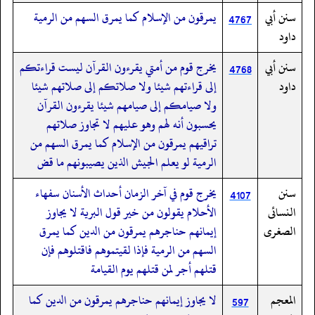
سنن أبي
يمرقون من الإسلام كما يمرق السهم من الرمية
4767
داود
سنن أبي
يخرج قوم من أمتي يقرءون القرآن ليست قراءتكم
4768
داود
إلى قراءتهم شيئا ولا صلاتكم إلى صلاتهم شيئا
ولا صيامكم إلى صيامهم شيئا يقرءون القرآن
يحسبون أنه لهم وهو عليهم لا تجاوز صلاتهم
تراقيهم يمرقون من الإسلام كما يمرق السهم من
الرمية لو يعلم الجيش الذين يصيبونهم ما قض
سنن
يخرج قوم في آخر الزمان أحداث الأسنان سفهاء
4107
النسائى
الأحلام يقولون من خير قول البرية لا يجاوز
الصغرى
إيمانهم حناجرهم يمرقون من الدين كما يمرق
السهم من الرمية فإذا لقيتموهم فاقتلوهم فإن
قتلهم أجر لمن قتلهم يوم القيامة
المعجم
لا يجاوز إيمانهم حناجرهم يمرقون من الدين كما
597