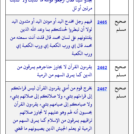
مرتين أو ثل
صحيح
فيهم رجل مخدج اليد أو مودن اليد أو مثدون اليد
2465
مسلم
لولا أن تبطروا لحدثتكم بما وعد الله الذين
يقتلونهم على لسان محمد قال قلت آنت سمعته من
محمد قال إي ورب الكعبة إي ورب الكعبة إي
ورب الكعبة
صحيح
يقرءون القرآن لا يجاوز حناجرهم يمرقون من
2462
مسلم
الدين كما يمرق السهم من الرمية
صحيح
يخرج قوم من أمتي يقرءون القرآن ليس قراءتكم
2467
مسلم
إلى قراءتهم بشيء ولا صلاتكم إلى صلاتهم بشيء
ولا صيامكم إلى صيامهم بشيء يقرءون القرآن
يحسبون أنه لهم وهو عليهم لا تجاوز صلاتهم
تراقيهم يمرقون من الإسلام كما يمرق السهم من
الرمية لو يعلم الجيش الذين يصيبونهم ما قضي