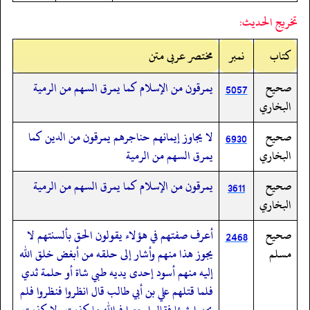
تخريج الحديث:
کتاب
نمبر
مختصر عربی متن
صحيح
يمرقون من الإسلام كما يمرق السهم من الرمية
5057
البخاري
صحيح
لا يجاوز إيمانهم حناجرهم يمرقون من الدين كما
6930
البخاري
يمرق السهم من الرمية
صحيح
يمرقون من الإسلام كما يمرق السهم من الرمية
3611
البخاري
صحيح
أعرف صفتهم في هؤلاء يقولون الحق بألسنتهم لا
2468
مسلم
يجوز هذا منهم وأشار إلى حلقه من أبغض خلق الله
إليه منهم أسود إحدى يديه طبي شاة أو حلمة ثدي
فلما قتلهم علي بن أبي طالب قال انظروا فنظروا فلم
يجدوا شيئا فقال ارجعوا فوالله ما كذبت ولا كذبت