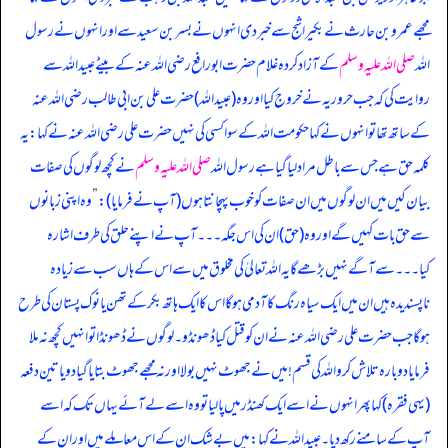
مجھے عمرو بن حارث نے بکیر اشج سے خبر دی انہوں نے بسر بن سعید سے اور انہوں نے رسول
اللہ
صلی اللہ علیہ وسلم
کے آزاد کردہ غلام حضرت ابورافع رضی اللہ عنہ کے بیٹے عبید اللہ سے
روایت کی کہ جب حروریہ نے خروج کیا اور وہ (عبید اللہ) حضرت علی بن ابی طالب رضی اللہ عنہ
کے ساتھ تھا تو انہوں نے کہا حکومت اللہ کے سوا کسی کی نہیں حضرت علی رضی اللہ عنہ نے کہا: یہ
کلمہ حق ہے جس سے باطل مراد لیا گیا ہے رسول اللہ
صلی اللہ علیہ وسلم
نے کچھ لوگوں کی صفات
بیان کیں میں ان لوگوں میں ان صفات کو خوب پہچانتا ہوں (آپ نے فرمایا):
”
وہ اپنی زبانوں
سے حق بات کہیں گے اور وہ (حق) ان کی اس جگہ۔۔۔ آپ نے اپنے حلق کی طرف اشارہ
کیا۔۔۔ سے آگے نہیں بڑھے گا یہ اللہ تعالیٰ کی مخلوق میں سے اس کے ہاں سب سے زیادہ
ناپسندیدہ ہیں ان میں ایک سیاہ رنگ کا آدمی ہوگا اس کا ایک ہاتھ بکرکے تھن یا نوک پستان کی طرح
ہوگا جب حضرت علی رضی اللہ عنہ نے ان کو قتل کیا ڈھونڈو۔ لوگوں نے ڈھونڈا تو انہیں کچھ نہ ملا
فرمایا دوبارہ تلاش کرو اللہ کی قسم! میں نے جھوٹ نہیں بولا اور نہ مجھے جھوٹ بتایا گیا دو یا تین دفعہ
(یہی فقرہ) کہا پھر انہوں نے اسے ایک کھنڈر میں پا لیا تو وہ اسے لے آئے یہاں تک کہ اسے
آپ کے سامنے رکھ دیا۔ عبید اللہ نے کہا: میں بے شک ان کے اس معاملے میں اور ان کے