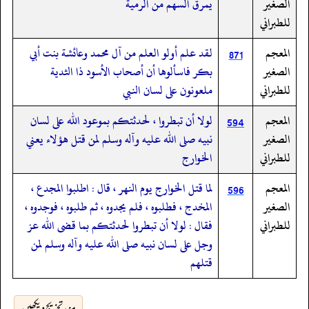
الصغير
يمرق السهم من الرمية
للطبراني
المعجم
لقد علم أولو العلم من آل محمد وعائشة بنت أبي
871
الصغير
بكر فاسألوها أن أصحاب الأسود ذا الثدية
للطبراني
ملعونون على لسان النبي
المعجم
لولا أن تبطروا ، لحدثتكم بموعود الله على لسان
594
الصغير
نبيه صلى الله عليه وآله وسلم لمن قتل هؤلاء يعني
للطبراني
الخوارج
المعجم
لما قتل الخوارج يوم النهر ، قال : اطلبوا المجدع ،
596
الصغير
المخدج ، فطلبوه ، فلم يجدوه ، ثم طلبوه ، فوجدوه ،
للطبراني
فقال : لولا أن تبطروا لحدثتكم بما قضى الله عز
وجل على لسان نبيه صلى الله عليه وآله وسلم لمن
قتلهم
مزید تخریج دیکھیں