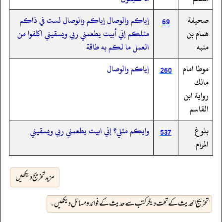
صحيفة
إياكم والوصال إياكم والوصال لست في ذاكم
69
همام بن
مثلكم إني أبيت يطعمني ربي ويسقيني اكلفوا من
منبه
العمل ما لكم به طاقة
موطا امام
إياكم والوصال
260
مالك
رواية ابن
القاسم
بلوغ
وايكم مثلي؟ إني ابيت يطعمني ربي ويسقيني
537
المرام
مزید تخریج دیکھیں
تخریج الحدیث کے تحت دیگر کتب سے حدیث کے فوائد و مسائل دیکھیں۔