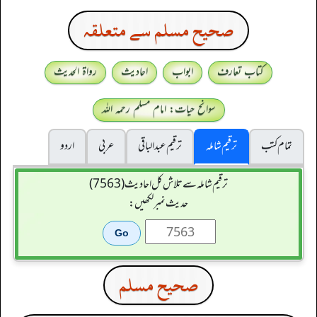
صحيح مسلم سے متعلقہ
کتاب تعارف
ابواب
احادیث
رواۃ الحدیث
سوانح حیات: امام مسلم رحمہ اللہ
تمام کتب
ترقیم شاملہ
ترقيم عبدالباقی
عربی
اردو
ترقیم شاملہ سے تلاش کل احادیث (7563)
حدیث نمبر لکھیں:
صحيح مسلم