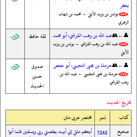
بكر
يونس بن يزيد الأيلي ← محمد بن شهاب
الزهري
👤←👥
عبد الله بن وهب القرشي، أبو محمد
ثقة حافظ
عبد الله بن وهب القرشي ← يونس بن يزيد
الأيلي
👤←👥
حرملة بن يحيى التجيبي، أبو حفص
صدوق
حرملة بن يحيى التجيبي ← عبد الله بن
حسن
وهب القرشي
الحديث
تخريج الحديث:
کتاب
نمبر
مختصر عربی متن
صحيح
أيكم مثلي إني أبيت يطعمني ربي ويسقين فلما أبوا
7242