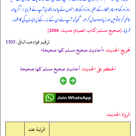
روزہ رکھا اور پھر افطار کے بغیر روزہ رکھا پھر انہوں نے چاند دیکھ لیا آپ نے فرمایا:
”
اگر چاند
تاخیر کرتا تو میں اور زیادہ وصال کرتا۔
“
گویا کہ آپ نے ان کے نہ رکنے پر ناپسندیدگی کا اظہار
[صحيح مسلم/كتاب الصيام/حدیث: 2566]
فرمایا۔
ترقیم فوادعبدالباقی:
1103
تخریج الحدیث:
«أحاديث صحيح مسلم كلها صحيحة»
الحكم على الحديث:
أحاديث صحيح مسلم كلها صحيحة
الرواة الحديث:
الرتبة عند