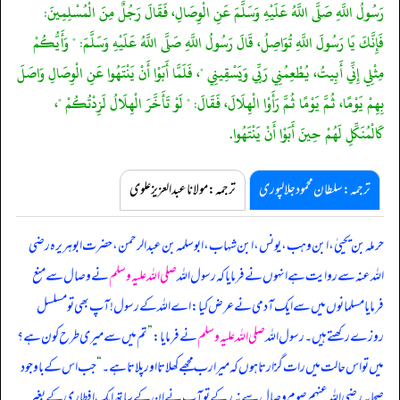
رَسُولُ اللَّهِ صَلَّى اللَّهُ عَلَيْهِ وَسَلَّمَ عَنِ الْوِصَالِ، فَقَالَ رَجُلٌ مِنَ الْمُسْلِمِينَ:
فَإِنَّكَ يَا رَسُولَ اللَّهِ تُوَاصِلُ، قَالَ رَسُولُ اللَّهِ صَلَّى اللَّهُ عَلَيْهِ وَسَلَّمَ: " وَأَيُّكُمْ
مِثْلِي إِنِّي أَبِيتُ، يُطْعِمُنِي رَبِّي وَيَسْقِينِي "، فَلَمَّا أَبَوْا أَنْ يَنْتَهُوا عَنِ الْوِصَالِ وَاصَلَ
بِهِمْ يَوْمًا، ثُمَّ يَوْمًا ثُمَّ رَأَوْا الْهِلَالَ، فَقَالَ: " لَوْ تَأَخَّرَ الْهِلَالُ لَزِدْتُكُمْ "،
كَالْمُنَكِّلِ لَهُمْ حِينَ أَبَوْا أَنْ يَنْتَهُوا.
ترجمہ:سلطان محمود جلالپوری
ترجمہ:مولانا عبدالعزیز علوی
حرملہ بن یحییٰ، ابن وہب، یونس، ابن شہاب، ابوسلمہ بن عبدالرحمن، حضرت ابوہریرہ رضی
اللہ عنہ سے روایت ہے انہوں نے فرمایا کہ رسول اللہ
صلی اللہ علیہ وسلم
نے وصال سے منع
فرمایا مسلمانوں میں سے ایک آدمی نے عرض کیا: اے اللہ کے رسول! آپ بھی تو مسلسل
روزے رکھتے ہیں۔ رسول اللہ
صلی اللہ علیہ وسلم
نے فرمایا:
”
تم میں سے میری طرح کون ہے؟
میں تو اس حالت میں رات گزارتا ہوں کہ میرا رب مجھے کھلاتا اور پلاتا ہے۔
“
جب اس کے باوجود
صحابہ رضی اللہ عنہم صوم وصال سے نہ رکے تو آپ نے ان کے ساتھ ایک افطاری کے بغیر