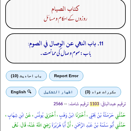
كتاب الصيام
روزوں کے احکام و مسائل
11. باب النهي عن الوصال في الصوم:
باب: صوم و صال کی ممانعت۔
Report Error
باب احادیث (10)
مكررات فواد (3)
اظهار التشكيل
🔍 English
ترقیم عبدالباقی:
ترقیم شاملہ:
--
2566
1103
حَدَّثَنِي
حَرْمَلَةُ بْنُ يَحْيَى
، أَخْبَرَنَا
ابْنُ وَهْبٍ
، أَخْبَرَنِي
يُونُسُ
، عَنْ
ابْنِ شِهَابٍ
،
حَدَّثَنِي
أَبُو سَلَمَةَ بْنُ عَبْدِ الرَّحْمَنِ
، أَنَّ
أَبَا هُرَيْرَةَ
رَضِيَ اللَّهُ عَنْهُ، قَالَ: نَهَى