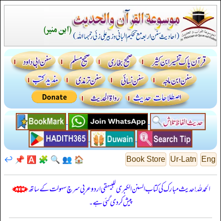
↩️
📌
🅰️
🧩
🔍
👥
🏠
Book Store
Ur-Latn
Eng
الحمدللہ! حدیث مبارک کی کتاب السنن الكبرى للبيهقي اردو عربی سرچ سہولت کے ساتھ
پیش کر دی گئی ہے۔