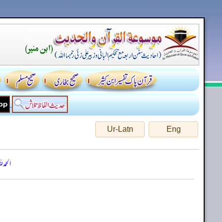
Ur-Latn
Eng
الحمد