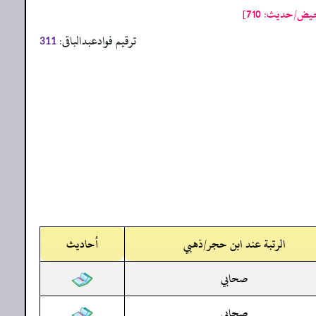
ض/حدیث: 710]
ترقیم فوادعبدالباقی:
311
الرتبة عند ابن حجر/ذهبي
أحاديث
صحابي
صحابي