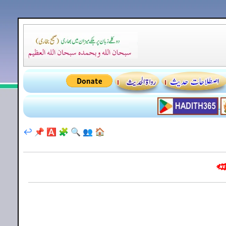
↩️
📌
🅰️
🧩
🔍
👥
🏠