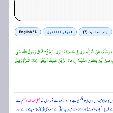
باب احادیث (7)
اظهار التشكيل
🔍 English
َيْهِ وَسَلَّمَ، عَنَ الْمَرْأَةِ، تَرَى فِي مَنَامِهَا مَا يَرَى الرَّجُلُ؟ فَقَالَ َرَسُولُ اللَّهِ صَلَّى
عَمْ، فَمِنْ أَيْنَ يَكُونُ الشَّبَهُ؟ إِنَّ مَاءَ الرَّجُلِ غَلِيظٌ أَبْيَضُ، وَمَاءَ الْمَرْأَةِ رَقِيقٌ
ا جو نیند میں وہی چیز دیکھتی ہے جو مرد دیکھتا ہے تو رسول اللہ
صلی اللہ علیہ وسلم
نے
 فرمایا:
”
ہاں، (ورنہ) پھر مشابہت کیسے پیدا ہوتی ہے؟ مرد کا پانی گاڑھا سفید ہوتا ہے اور