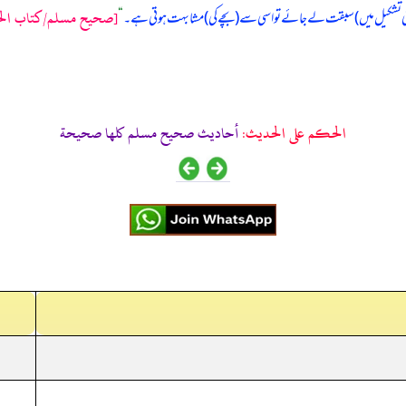
[صحيح مسلم/كتاب الحي
 (نئی تشکیل میں) سبقت لے جائے تو اسی سے (بچے کی) مشابہت ہوتی ہے۔
“
الحكم على الحديث:
أحاديث صحيح مسلم كلها صحيحة