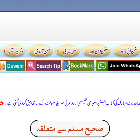
للہ! حدیث مبارک کی کتاب السنن الكبرى للبيهقي اردو عربی سرچ سہولت کے ساتھ پیش کر دی گئی ہے۔
صحيح مسلم سے متعلقہ