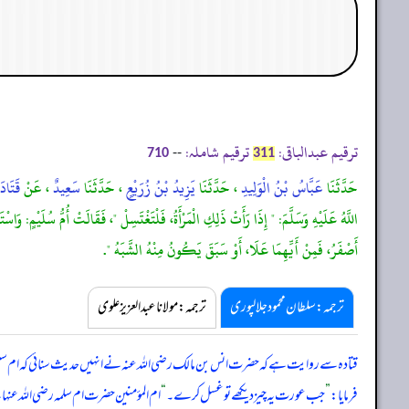
ترقیم عبدالباقی:
ترقیم شاملہ:
--
710
311
حَدَّثَنَا
عَبَّاسُ بْنُ الْوَلِيدِ
، حَدَّثَنَا
يَزِيدُ بْنُ زُرَيْعٍ
، حَدَّثَنَا
سَعِيدٌ
، عَنْ
قَتَادَ
اللَّهُ عَلَيْهِ وَسَلَّمَ: " إِذَا رَأَتْ ذَلِكِ الْمَرْأَةُ، فَلْتَغْتَسِلْ "، فَقَالَتْ أُمُّ سُلَيْمٍ: و
أَصْفَرُ، فَمِنْ أَيِّهِمَا عَلَا، أَوْ سَبَقَ يَكُونُ مِنْهُ الشَّبَهُ ".
ترجمہ:سلطان محمود جلالپوری
ترجمہ:مولانا عبدالعزیز علوی
قتادہ سے روایت ہے کہ حضرت انس بن مالک رضی اللہ عنہ نے انہیں حدیث سنائی کہ ام سلیم ر
فرمایا:
”
جب عورت یہ چیز دیکھے تو غسل کرے۔
“
ام المؤمنین حضرت ام سلمہ رضی اللہ عنہا 