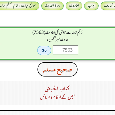
 تعارف
ابواب
احادیث
رواۃ الحدیث
سوانح حیات: امام مسلم رحمہ 
ترقیم شاملہ سے تلاش کل احادیث (7563)
حدیث نمبر لکھیں:
صحيح مسلم
كتاب الحيض
حیض کے احکام و مسائل