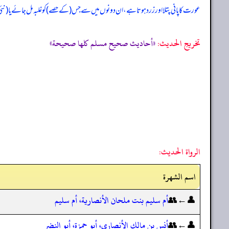
عورت کا پانی پتلا اور زرد ہوتا ہے، ان دونوں میں سے جس (کے حصے) کو غلبہ مل جائے یا
تخریج الحدیث:
«أحاديث صحيح مسلم كلها صحيحة»
الرواة الحديث:
اسم الشهرة
👤←👥
أم سليم بنت ملحان الأنصارية، أم سليم
👤←👥
أنس بن مالك الأنصاري، أبو حمزة، أبو النضر