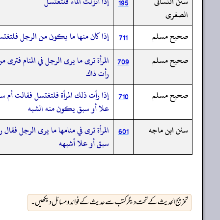
سنن النسائى
إذا أنزلت الماء فلتغتسل
195
الصغرى
صحيح مسلم
إذا كان منها ما يكون من الرجل فلتغت
711
صحيح مسلم
المرأة ترى ما يرى الرجل في المنام فتر
709
رأت ذاك
صحيح مسلم
إذا رأت ذلك المرأة فلتغتسل فقالت أم 
710
علا أو سبق يكون منه الشبه
سنن ابن ماجه
المرأة ترى في منامها ما يرى الرجل فقال
601
سبق أو علا أشبهه
تخریج الحدیث کے تحت دیگر کتب سے حدیث کے فوائد و مسائل دیکھیں۔