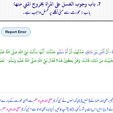
7. باب وجوب الغسل على المراة بخروج المني منها:
باب: عورت سے منی نکلے پر غسل واجب ہے۔
Report Error
ةَ
، أَنَّ
أَنَسَ بْنَ مَالِكٍ
حَدَّثَهُمْ، أَنَّ
أُمَّ سُلَيْمٍ
حَدَّثَتْ: أَنَّهَا سَأَلَتْ نَبِيَّ اللَّهِ صَلَّى اللَّهُ عَل
َاسْتَحْيَيْتُ مِنْ ذَلِكَ، قَالَتْ: وَهَلْ يَكُونُ هَذَا؟ فَقَالَ نَبِيُّ اللَّهِ صَلَّى اللَّهُ عَلَيْهِ وَسَلَّمَ: " نَ
ضی اللہ عنہا نے (انہیں) بتایا کہ انہوں نے نبی کریم
صلی اللہ علیہ وسلم
سے ایسی عورت کے بارے میں پوچھ
نے فرمایا: میں اس بات پر شرما گئی۔ (پھر) آپ بولیں: کیا ایسا بھی ہوتا ہے؟ نبی کریم
صلی اللہ علیہ وسلم
نے