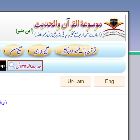
Ur-Latn
Eng
الحمد