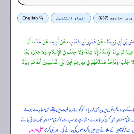
باب احادیث (637)
اظهار التشكيل
🔍 English
َّاشِ بْنِ أَبِي رَبِيعَةَ
، عَنْ
عَمْرِو بْنِ شُعَيْبٍ
، عَنْ
أَبِيهِ
، عَنْ
جَدِّهِ
، أَنّ
ِيَّةِ لَمْ يَزِدْهُ الْإِسْلَامُ إِلَّا شِدَّةً، وَلَا حِلْفَ فِي الْإِسْلَامِ، وَلَا هِجْرَةَ بَعْدَ
ا جَلَبَ، وَتُؤْخَذُ صَدَقَاتُهُمْ فِي دِيَارِهِمْ يُجِيرُ عَلَى الْمُسْلِمِينَ أَدْنَاهُمْ وَيَرُدُّ
کے بعد دیگرباتوں میں یہ بھی فرمایا:
”
لوگو! زمانہ جاہلیت میں جتنے بھی معاہدے ہوئے
ے ایک ادنیٰ مسلمان بھی کسی کو پناہ دے سکتا ہے جو سب سے آخری مسلمان تک لوٹائی جائے
ں سے زکوٰۃ ان کے علاقے ہی میں جا کروصول کی جائے گی۔ پھر نبی کریم
صلی اللہ علیہ