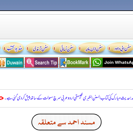
للہ! حدیث مبارک کی کتاب السنن الكبرى للبيهقي اردو عربی سرچ سہولت کے ساتھ پیش کر دی گئی ہے۔
مسند احمد سے متعلقہ