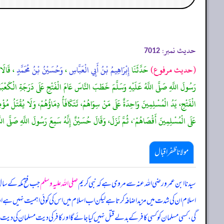
حدیث نمبر:
7012
(حديث مرفوع)
حَدَّثَنَا
إِبْرَاهِيمُ بْنُ أَبِي الْعَبَّاسِ
،
وَحُسَيْنُ بْنُ مُحَمَّدٍ
، قَالَا
رَسُولَ اللَّهِ صَلَّى اللَّهُ عَلَيْهِ وَسَلَّمَ خَطَبَ النَّاسَ عَامَ الْفَتْحِ عَلَى دَرَجَةِ الْكَعْبَةِ،
الْفَتْحِ، يَدُ الْمُسْلِمِينَ وَاحِدَةٌ عَلَى مَنْ سِوَاهُمْ، تَتَكَافَأُ دِمَاؤُهُمْ، وَلَا يُقْتَلُ مُؤ
عَلَى الْمُسْلِمِينَ أَقْصَاهُمْ"، ثُمَّ نَزَلَ، وَقَالَ حُسَيْنٌ إِنَّهُ سَمِعَ رَسُولَ اللَّهِ صَلَّى اللَّه
مولانا ظفر اقبال
سیدنا ابن عمرو رضی اللہ عنہ سے مروی ہے کہ نبی کریم
صلی اللہ علیہ وسلم
جب فتح مکہ کے سال 
اسلام ان کی شدت میں مزید اضافہ کرتا ہے لیکن اب اسلام میں اس کی کوئی اہمیت نہیں ہے اور
گی، کسی مسلمان کو کسی کافر کے بدلے قتل نہیں کیا جائے گا اور کافر کی دیت مسلمان کی دی