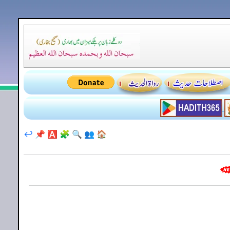
↩️
📌
🅰️
🧩
🔍
👥
🏠