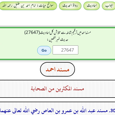
ابواب
احادیث
رواۃ الحدیث
سوانح حیات: امام احمد بن حنبل رحمہ اللہ
مسند احمد میں ترقیم شاملہ سے تلاش کل احادیث (27647)
حدیث نمبر لکھیں:
مسند احمد
مسند المكثرين من الصحابة
سند عبد الله بن عمرو بن العاص رضي الله تعالى عنهما