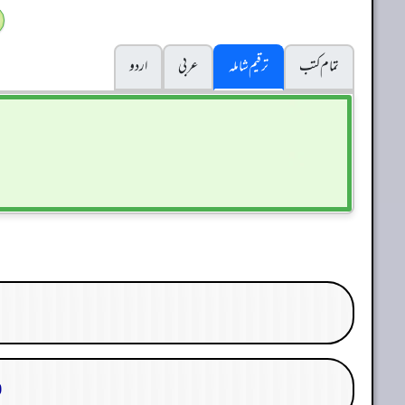
تمام کتب
ترقیم شاملہ
عربی
اردو
30. م