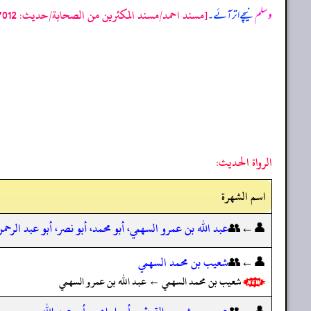
[مسند احمد/مسند المكثرين من الصحابة/حدیث: 7012]
وسلم
نیچے اتر آئے۔
الرواة الحديث:
اسم الشهرة
👤←👥
عبد الله بن عمرو السهمي، أبو محمد، أبو نصر، أبو عبد الرحم
👤←👥
شعيب بن محمد السهمي
شعيب بن محمد السهمي ← عبد الله بن عمرو السهمي