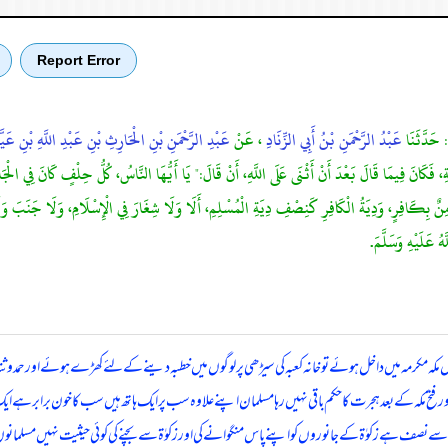
Report Error
: حَدَّثَنَا
عَبْدُ الرَّحْمَنِ بْنُ أَبِي الزِّنَادِ
، عَنْ
عَبْدِ الرَّحْمَنِ بْنِ الْحَارِثِ بْنِ عَبْدِ اللَّهِ بْنِ عَي
 فَكَانَ فِيمَا قَالَ بَعْدَ أَنْ أَثْنَى عَلَى اللَّهِ، أَنْ قَالَ:" يَا أَيُّهَا النَّاسُ، كُلُّ حِلْفٍ كَانَ فِي الْجَاهِل
ْمِنٌ بِكَافِرٍ، وَدِيَةُ الْكَافِرِ كَنِصْفِ دِيَةِ الْمُسْلِمِ، أَلَا وَلَا شِغَارَ فِي الْإِسْلَامِ، وَلَا جَنَبَ وَلَ
ُ عَلَيْهِ وَسَلَّمَ.
مکہ مکرمہ میں داخل ہوئے تو خانہ کعبہ کی سیڑھی پر لوگوں میں خطبہ دینے کے لئے کھڑے ہوئے اور حمدوثناء 
 فتح مکہ کے بعد ہجرت کا حکم باقی نہیں رہا مسلمان اپنے علاوہ سب پر ایک ہاتھ ہیں سب کا خون برابر ہ
ت سے نصف ہے زکوٰۃ کے جانوروں کو اپنے پاس منگوانے کی اور زکوٰۃ سے بچنے کی کوئی حیثیت نہیں مسلمانو