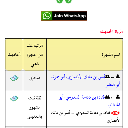
الرواة الحديث:
الرتبة عند
اسم الشهرة
ابن حجر/
أحاديث
ذهبي
👤←👥
أنس بن مالك الأنصاري، أبو حمزة،
صحابي
أبو النضر
👤←👥
قتادة بن دعامة السدوسي، أبو
ثقة ثبت
الخطاب
مشهور
قتادة بن دعامة السدوسي ← أنس بن مالك
بالتدليس
الأنصاري