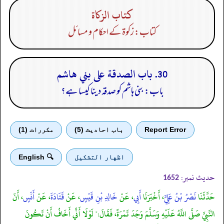
كتاب الزكاة
کتاب: زکوۃ کے احکام و مسائل
30. باب الصدقة على بني هاشم
باب: بنی ہاشم کو صدقہ دینا کیسا ہے؟
Report Error
باب احادیث (5)
مكررات (1)
اظهار التشكيل
🔍 English
حدیث نمبر:
1652
حَدَّثَنَا
نَصْرُ بْنُ عَلِيٍّ
، أَخْبَرَنَا
أَبِي
، عَنْ
خَالِدِ بْنِ قَيْسٍ
، عَنْ
قَتَادَةَ
، عَنْ
أَنَسٍ
، أَنّ
النَّبِيَّ صَلَّى اللَّهُ عَلَيْهِ وَسَلَّمَ وَجَدَ تَمْرَةً، فَقَالَ:" لَوْلَا أَنِّي أَخَافُ أَنْ تَكُونَ