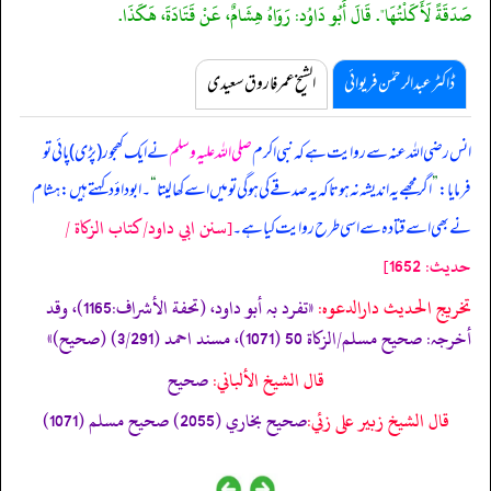
صَدَقَةً لَأَكَلْتُهَا". قَالَ أَبُو دَاوُد: رَوَاهُ هِشَامٌ، عَنْ قَتَادَةَ، هَكَذَا.
ڈاکٹر عبدالرحمٰن فریوائی
الشیخ عمر فاروق سعیدی
انس رضی اللہ عنہ سے روایت ہے کہ
نبی اکرم
صلی اللہ علیہ وسلم
نے ایک کھجور (پڑی) پائی تو
فرمایا:
”
اگر مجھے یہ اندیشہ نہ ہو تاکہ یہ صدقے کی ہو گی تو میں اسے کھا لیتا
“
۔ ابوداؤد کہتے ہیں: ہشام
[سنن ابي داود/كتاب الزكاة /
نے بھی اسے قتادہ سے اسی طرح روایت کیا ہے۔
حدیث: 1652]
تخریج الحدیث دارالدعوہ:
«‏‏‏‏تفرد بہ أبو داود، (تحفة الأشراف:1165)، وقد
أخرجہ: صحیح مسلم/الزکاة 50 (1071)، مسند احمد (3/291) (صحیح)»
قال الشيخ الألباني:
صحيح
قال الشيخ زبير على زئي:
صحيح بخاري (2055) صحيح مسلم (1071)