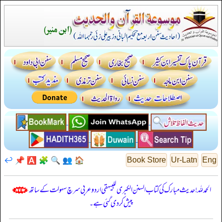
↩️
📌
🅰️
🧩
🔍
👥
🏠
Book Store
Ur-Latn
Eng
الحمدللہ! حدیث مبارک کی کتاب السنن الكبرى للبيهقي اردو عربی سرچ سہولت کے ساتھ
پیش کر دی گئی ہے۔