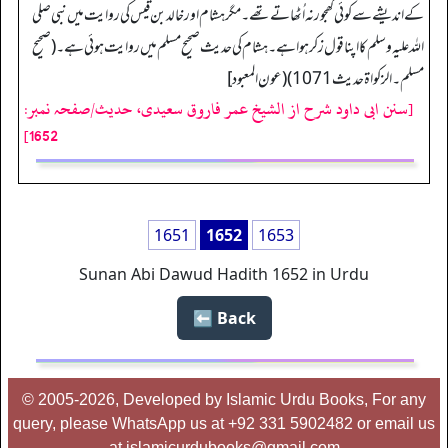
کے اندیشے سے کوئی کھجور نہ اُٹھاتے تھے۔ مگر ہشام اور خالد بن قیس کی روایت میں نبی صلی
اللہ علیہ وسلم کا اپنا قول زکرہوا ہے۔ہشام کی حدیث صحیح مسلم میں روایت ہوئی ہے۔(صحیح
مسلم۔الزکواۃ حدیث 1071) (عون المعبود]
[سنن ابی داود شرح از الشیخ عمر فاروق سعیدی، حدیث/صفحہ نمبر:
1652]
1651
1652
1653
Sunan Abi Dawud Hadith 1652 in Urdu
Back ⬅️
© 2005-2026, Developed by Islamic Urdu Books, For any
query, please WhatsApp us at +92 331 5902482 or email us
at islamicurdubooks@gmail.com