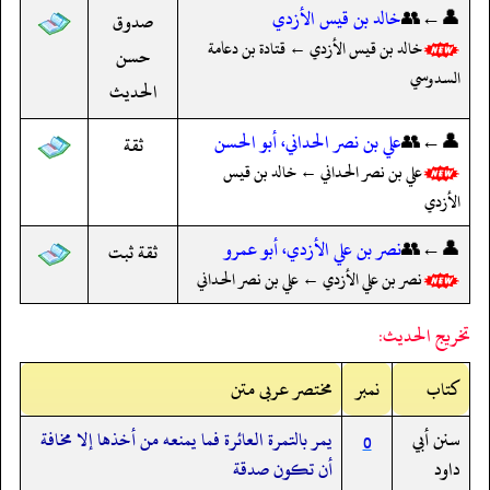
👤←👥
خالد بن قيس الأزدي
صدوق
خالد بن قيس الأزدي ← قتادة بن دعامة
حسن
السدوسي
الحديث
👤←👥
علي بن نصر الحداني، أبو الحسن
ثقة
علي بن نصر الحداني ← خالد بن قيس
الأزدي
👤←👥
نصر بن علي الأزدي، أبو عمرو
ثقة ثبت
نصر بن علي الأزدي ← علي بن نصر الحداني
تخريج الحديث:
کتاب
نمبر
مختصر عربی متن
سنن أبي
يمر بالتمرة العائرة فما يمنعه من أخذها إلا مخافة
0
داود
أن تكون صدقة