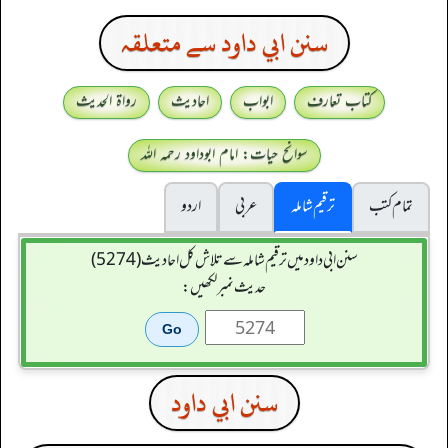
سنن ابي داود سے متعلقہ
کتاب تعارف
ابواب
احادیث
رواۃ الحدیث
سوانح حیات: امام ابوداود رحمہ اللہ
تمام کتب
ترقیم شاملہ
عربی
اردو
سنن ابي داود میں ترقیم شاملہ سے تلاش کل احادیث (5274)
حدیث نمبر لکھیں:
سنن ابي داود