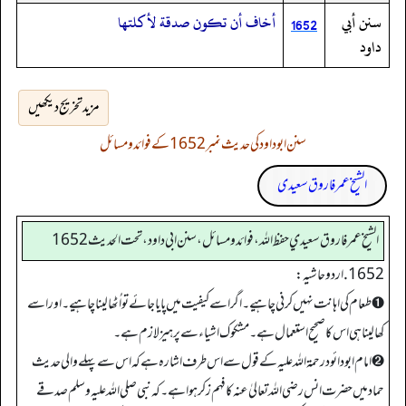
سنن أبي
أخاف أن تكون صدقة لأكلتها
1652
داود
مزید تخریج دیکھیں
سنن ابوداود کی حدیث نمبر 1652 کے فوائد و مسائل
الشیخ عمر فاروق سعیدی
الشيخ عمر فاروق سعيدي حفظ الله، فوائد و مسائل، سنن ابي داود ، تحت الحديث 1652
1652. اردو حاشیہ:
➊ طعام کی اہانت نہیں کرنی چاہیے۔ اگر اسے کیفیت میں پایا جائے تو اُٹھا لینا چاہیے۔اور اسے
کھا لینا ہی اس کا صحیح استعمال ہے۔مشکوک اشیاء سے پرہیز لازم ہے۔
➋ امام ابودائود رحمۃ اللہ علیہ کے قول سے اس طرف اشارہ ہے کہ اس سے پہلے والی حدیث
حماد میں حضرت انس رضی اللہ تعالیٰ عنہ کا فہم زکر ہوا ہے۔ کہ نبی صلی اللہ علیہ وسلم صدقے