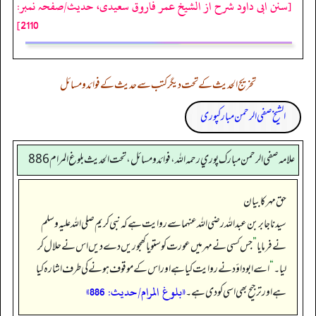
[سنن ابی داود شرح از الشیخ عمر فاروق سعیدی، حدیث/صفحہ نمبر:
2110]
تخریج الحدیث کے تحت دیگر کتب سے حدیث کے فوائد و مسائل
الشیخ صفی الرحمن مبارکپوری
علامه صفي الرحمن مبارك پوري رحمه الله، فوائد و مسائل، تحت الحديث بلوغ المرام 886
حق مہر کا بیان
سیدنا جابر بن عبداللہ رضی اللہ عنہما سے روایت ہے کہ نبی کریم صلی اللہ علیہ وسلم
نے فرمایا
”
جس کسی نے مہر میں عورت کو ستو یا کھجوریں دے دیں اس نے حلال کر
لیا۔
“
اسے ابوداؤد نے روایت کیا ہے اور اس کے موقوف ہونے کی طرف اشارہ کیا
«بلوغ المرام/حدیث: 886»
ہے اور ترجیح بھی اسی کو دی ہے۔