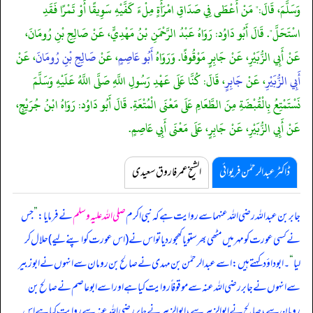
وَسَلَّمَ، قَالَ:" مَنْ أَعْطَى فِي صَدَاقِ امْرَأَةٍ مِلْءَ كَفَّيْهِ سَوِيقًا أَوْ تَمْرًا فَقَدِ
اسْتَحَلَّ". قَالَ أَبُو دَاوُد: رَوَاهُ عَبْدُ الرَّحْمَنِ بْنُ مَهْدِيٍّ، عَنْ صَالِحِ بْنِ رُومَانَ،
عَنْ أَبِي الزُّبَيْرِ، عَنْ جَابِرٍ مَوْقُوفًا. وَرَوَاهُ
أَبُو عَاصِمٍ
، عَنْ
صَالِحِ بْنِ رُومَانَ
، عَنْ
أَبِي الزُّبَيْرِ
، عَنْ
جَابِرٍ
، قَالَ: كُنَّا عَلَى عَهْدِ رَسُولِ اللَّهِ صَلَّى اللَّهُ عَلَيْهِ وَسَلَّمَ
نَسْتَمْتِعُ بِالْقُبْضَةِ مِنَ الطَّعَامِ عَلَى مَعْنَى الْمُتْعَةِ. قَالَ أَبُو دَاوُد: رَوَاهُ ابْنُ جُرَيْجٍ،
عَنْ أَبِي الزُّبَيْرِ، عَنْ جَابِرٍ، عَلَى مَعْنَى أَبِي عَاصِمٍ.
ڈاکٹر عبدالرحمٰن فریوائی
الشیخ عمر فاروق سعیدی
جابر بن عبداللہ رضی اللہ عنہما سے روایت ہے کہ
نبی اکرم
صلی اللہ علیہ وسلم
نے فرمایا:
”
جس
نے کسی عورت کو مہر میں مٹھی بھر ستو یا کھجور دیا تو اس نے (اس عورت کو اپنے لیے) حلال کر
لیا
“
۔ ابوداؤد کہتے ہیں: اسے عبدالرحمٰن بن مہدی نے صالح بن رومان سے انہوں نے ابوزبیر
سے انہوں نے جابر رضی اللہ عنہ سے موقوفاً روایت کیا ہے اور اسے ابوعاصم نے صالح بن
رومان سے، صالح نے ابو الزبیر سے، ابو الزبیر نے جابر رضی اللہ عنہ سے روایت کیا ہے اس