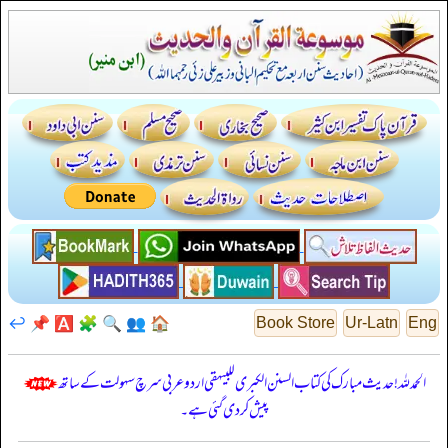
↩️
📌
🅰️
🧩
🔍
👥
🏠
Book Store
Ur-Latn
Eng
الحمدللہ! حدیث مبارک کی کتاب السنن الكبرى للبيهقي اردو عربی سرچ سہولت کے ساتھ
پیش کر دی گئی ہے۔