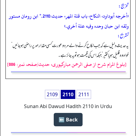
تخریج:
«أخرجه أبوداود، النكاح، باب قلة المهر، حديث:2110.* ابن رومان مستور
وثقه ابن حبان وحده وفيه علة أخري.»
تشریح:
یہ حدیث دلیل ہے کہ جب نکاح کرنے والے مرد و عورت کسی مقدار مہر پر راضی ہو جائیں ‘
خواہ وہ قلیل ہو یا کثیر‘ جبکہ اس کی قیمت ہو تو یہ جائز ہے۔
[بلوغ المرام شرح از صفی الرحمن مبارکپوری، حدیث/صفحہ نمبر: 886]
2109
2110
2111
Sunan Abi Dawud Hadith 2110 in Urdu
Back ⬅️