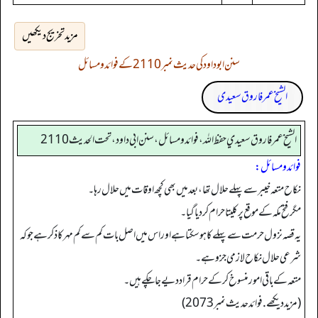
مزید تخریج دیکھیں
سنن ابوداود کی حدیث نمبر 2110 کے فوائد و مسائل
الشیخ عمر فاروق سعیدی
الشيخ عمر فاروق سعيدي حفظ الله، فوائد و مسائل، سنن ابي داود ، تحت الحديث 2110
فوائد ومسائل:
نکاح متعہ خیبر سے پہلے حلال تھا، بعد میں بھی کچھ اوقات میں حلال رہا۔
مگر فتح مکہ کے موقع پر کلیتا حرام کر دیا گیا۔
یہ قصہ نزول حرمت سے پہلے کا ہو سکتا ہے اور اس میں اصل بات کم سے کم مہرکا ذکر ہے جو کہ
شرعی حلال نکاح لازمی جزو ہے۔
متعہ کے باقی امور منسوخ کرکے حرام قراد دیے جا چکے ہیں۔
(مزید دیکھے. فوائد حدیث نمبر2073)