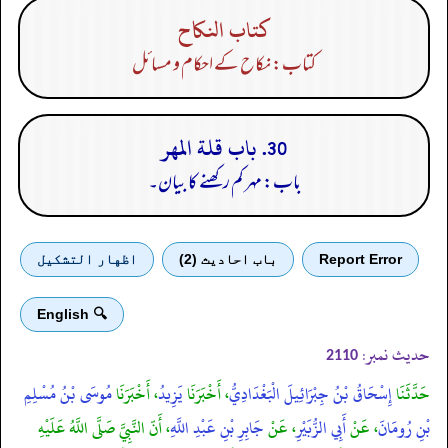
كتاب النكاح
کتاب: نکاح کے احکام و مسائل
30. باب قلة المهر
باب: مہر کم رکھنے کا بیان۔
Report Error
باب احادیث (2)
اظهار التشكيل
🔍 English
حدیث نمبر:
2110
حَدَّثَنَا
إِسْحَاقُ بْنُ جِبْرَائِيلَ الْبَغْدَادِيُّ
، أَخْبَرَنَا
يَزِيدُ
، أَخْبَرَنَا
مُوسَى بْنُ مُسْلِمِ
بْنِ رُومَانَ
، عَنْ
أَبِي الزُّبَيْرِ
، عَنْ
جَابِرِ بْنِ عَبْدِ اللَّهِ
، أَنّ النَّبِيَّ صَلَّى اللَّهُ عَلَيْهِ