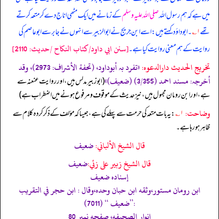
میں ہے کہ ہم رسول اللہ
صلی اللہ علیہ وسلم
کے زمانے میں ایک مٹھی اناج دے کر متعہ کرتے
تھے
۱؎
۔ ابوداؤد کہتے ہیں: اسے ابن جریج نے ابو الزبیر سے انہوں نے جابر سے ابوعاصم کی
[سنن ابي داود/كتاب النكاح /حدیث: 2110]
روایت کے ہم معنی روایت کیا ہے۔
تخریج الحدیث دارالدعوہ:
«‏‏‏‏تفرد بہ أبوداود، (تحفة الأشراف: 2973)، وقد
أخرجہ: مسند احمد (3/355) (ضعیف)»
‏‏‏‏ (ابو زبیر مدلس ہیں، اور روایت عنعنہ سے
ہے، اور ابن رومان مجہول ہیں، نیز حدیث کے موقوف و مرفوع ہونے میں اضطراب ہے)
وضاحت:
۱؎
: یہ بات متعہ کی حرمت سے پہلے کی ہے،جیسا کہ مؤلف کے ذکر کردہ کلام سے
ظاہر ہو رہا ہے۔
قال الشيخ الألباني:
ضعيف
قال الشيخ زبير على زئي:
ضعيف
إسناده ضعيف
ابن رومان مستور،وثقه ابن حبان وحده،وقال : ابن حجر في التقريب
:’’ضعيف ‘‘ (7011)
انوار الصحيفه، صفحه نمبر 80