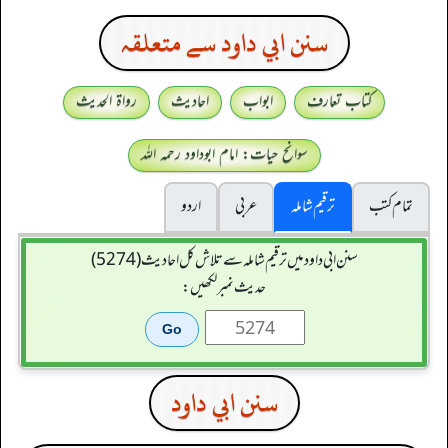
سنن ابي داود سے متعلقہ
کتاب تعارف
ابواب
احادیث
رواۃ الحدیث
سوانح حیات: امام ابوداود رحمہ اللہ
تمام کتب
ترقیم شاملہ
عربی
اردو
سنن ابي داود میں ترقیم شاملہ سے تلاش کل احادیث (5274)
حدیث نمبر لکھیں:
سنن ابي داود