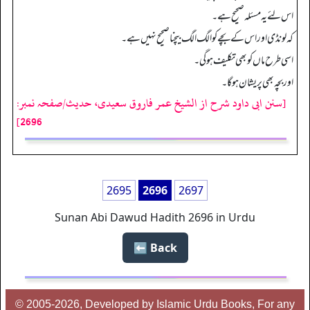
اس لئے یہ مسئلہ صحیح ہے۔
کہ لونڈی اور اس کے بچے کو الگ الگ بیچنا صحیح نہیں ہے۔
اسی طرح ماں کو بھی تکلیف ہوگی۔
اور بچہ بھی پریشان ہوگا۔
[سنن ابی داود شرح از الشیخ عمر فاروق سعیدی، حدیث/صفحہ نمبر:
2696]
2695
2696
2697
Sunan Abi Dawud Hadith 2696 in Urdu
Back ⬅️
© 2005-2026, Developed by Islamic Urdu Books, For any