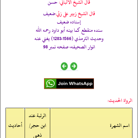
قال الشيخ الألباني:
حسن
قال الشيخ زبير على زئي:
ضعيف
إسناده ضعيف
سنده منقطع كما بينه أبو داود رحمه اللّٰه
وحديث الترمذي (1283،1566) يغني عنه
انوار الصحيفه، صفحه نمبر 98
الرواة الحديث:
الرتبة عند
اسم الشهرة
ابن حجر/
أحاديث
ذهبي