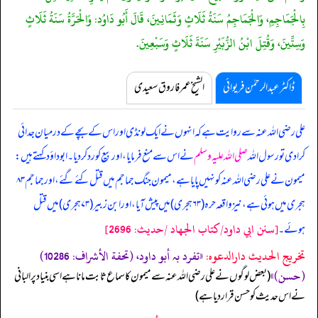
بِالْجَمَاجِمِ، وَالْجَمَاجِمُ سَنَةُ ثَلَاثٍ وَثَمَانِينَ، قَالَ أَبُو دَاوُد: وَالْحَرَّةُ سَنَةُ ثَلَاثٍ
وَسِتِّينَ، وَقُتِلَ ابْنُ الزُّبَيْرِ سَنَةَ ثَلَاثٍ وَسَبْعِينَ.
ڈاکٹر عبدالرحمٰن فریوائی
الشیخ عمر فاروق سعیدی
علی رضی اللہ عنہ سے روایت ہے کہ
انہوں نے ایک لونڈی اور اس کے بچے کے درمیان جدائی
کرا دی تو رسول اللہ
صلی اللہ علیہ وسلم
نے اس سے منع فرمایا، اور بیع کو رد کر دیا۔ ابوداؤد کہتے ہیں:
میمون نے علی رضی اللہ عنہ کو نہیں پایا ہے، میمون جنگ جماجم میں قتل کئے گئے، اور جماجم ۸۳
ہجری میں ہوئی ہے، نیز واقعہ حرہ (۶۳ ہجری) میں پیش آیا، اور ابن زبیر (۷۳ ہجری) میں قتل
[سنن ابي داود/كتاب الجهاد /حدیث: 2696]
ہوئے۔
تخریج الحدیث دارالدعوہ:
«‏‏‏‏تفرد بہ أبو داود، (تحفة الأشراف: 10286)
(حسن)»
‏‏‏‏ (بعض لوگوں نے علی رضی اللہ عنہ سے میمون کا سماع ثابت مانا ہے اسی بنیاد پر البانی
نے اس حدیث کو حسن قرار دیا ہے)