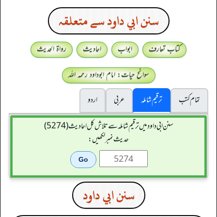
سنن ابي داود سے متعلقہ
کتاب تعارف
ابواب
احادیث
رواۃ الحدیث
سوانح حیات: امام ابوداود رحمہ اللہ
تمام کتب
ترقیم شاملہ
عربی
اردو
سنن ابي داود میں ترقیم شاملہ سے تلاش کل احادیث (5274)
حدیث نمبر لکھیں:
سنن ابي داود