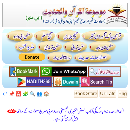
↩️
📌
🅰️
🧩
🔍
👥
🏠
Book Store
Ur-Latn
Eng
الحمدللہ! حدیث مبارک کی کتاب السنن الكبرى للبيهقي اردو عربی سرچ سہولت کے ساتھ
پیش کر دی گئی ہے۔