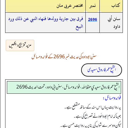
کتاب
نمبر
مختصر عربی متن
سنن أبي
فرق بين جارية وولدها فنهاه النبي عن ذلك ورد
2696
داود
البيع
مزید تخریج دیکھیں
سنن ابوداود کی حدیث نمبر 2696 کے فوائد و مسائل
الشیخ عمر فاروق سعیدی
الشيخ عمر فاروق سعيدي حفظ الله، فوائد و مسائل، سنن ابي داود ، تحت الحديث 2696
فوائد ومسائل:
یہ روایت یہاں اس سند کے ساتھ منقطع ہے۔
جیسا کہ امام ابودائود نے تصریح کی ہے۔
لیکن دوسرے شواہد کی بنا پر یہ روایت حسن ہے۔