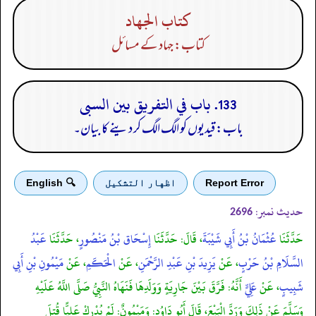
كتاب الجهاد
کتاب: جہاد کے مسائل
133. باب في التفريق بين السبى
باب: قیدیوں کو الگ الگ کر دینے کا بیان۔
Report Error
اظهار التشكيل
🔍 English
حدیث نمبر:
2696
حَدَّثَنَا
عُثْمَانُ بْنُ أَبِي شَيْبَةَ
، قَالَ: حَدَّثَنَا
إِسْحَاق بْنُ مَنْصُورٍ
، حَدَّثَنَا
عَبْدُ
السَّلَامِ بْنُ حَرْبٍ
، عَنْ
يَزِيدَ بْنِ عَبْدِ الرَّحْمَنِ
، عَنْ
الْحَكَمِ
، عَنْ
مَيْمُونِ بْنِ أَبِي
شَبِيبٍ
، عَنْ
عَلِيٍّ
أَنَّهُ: فَرَّقَ بَيْنَ جَارِيَةٍ وَوَلَدِهَا فَنَهَاهُ النَّبِيُّ صَلَّى اللَّهُ عَلَيْهِ
وَسَلَّمَ عَنْ ذَلِكَ وَرَدَّ الْبَيْعَ، قَالَ أَبُو دَاوُد: وَمَيْمُونٌ: لَمْ يُدْرِكْ عَلِيًّا قُتِلَ