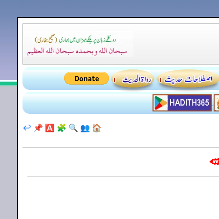
↩️
📌
🅰️
🧩
🔍
👥
🏠