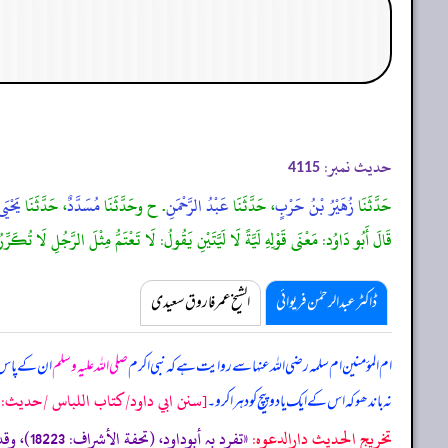
حدیث نمبر:
4115
حَدَّثَنَا
زُهَيْرُ بْنُ حَرْبٍ
، حَدَّثَنَا
عَبْدُ الرَّحْمَنِ
. ح وحَدَّثَنَا
مُسَدَّدٌ
، حَدَّثَنَا
يَحْيَى
قَالَ أَبُو دَاوُد: مَعْنَى قَوْلِهِ لَيَّةً لَا لَيَّتَيْنِ يَقُولُ: لَا تَعْتَمُّ مِثْلَ الرَّجُلِ لَا تُكَرِّرُ
ڈاکٹر عبدالرحمٰن فریوائی
الشیخ عمر فاروق سعیدی
ام المؤمنین ام سلمہ رضی اللہ عنہا سے روایت ہے کہ
نبی اکرم
صلی اللہ علیہ وسلم
ان کے پاس 
[سنن ابي داود/كتاب اللباس /حدیث: 4115]
نہ باندھو کہ اس کے ایک یا دو پیچ کو دہرا کرو۔
تخریج الحدیث دارالدعوہ:
«‏‏‏‏تفرد بہ أبوداود، (تحفة الأشراف: 18223)، وقد أخرجہ: مسند احمد (6/293، 294، 296، 297، 307) (ضعیف)»