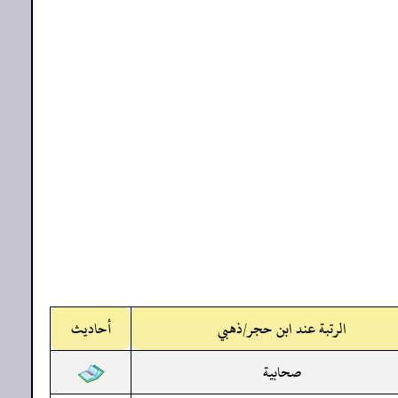
الرتبة عند ابن حجر/ذهبي
أحاديث
صحابية