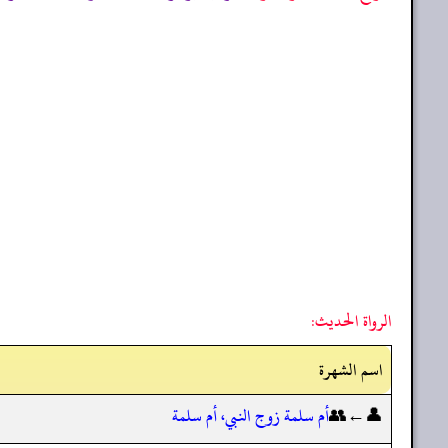
الرواة الحديث:
اسم الشهرة
👤←👥
أم سلمة زوج النبي، أم سلمة