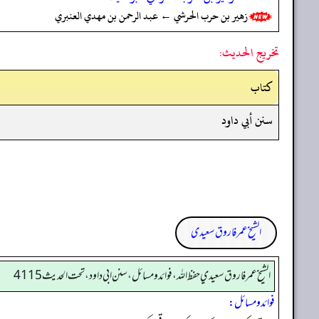
زهير بن حرب الحرشي ← عبد الرحمن بن مهدي العنبري
تخريج الحديث:
کتاب
سنن أبي داود
الشیخ عمر فاروق سعیدی
الشيخ عمر فاروق سعيدي حفظ الله، فوائد و مسائل، سنن ابي داود ، تحت الحديث 4115
فوائد ومسائل: