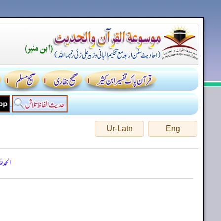
Ur-Latn
Eng
الحمد