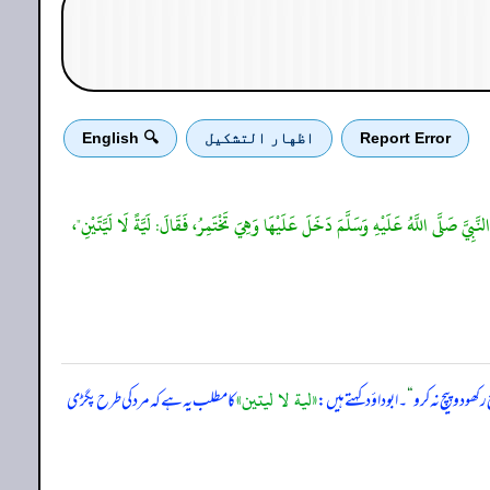
Report Error
اظهار التشكيل
🔍 English
لنَّبِيَّ صَلَّى اللَّهُ عَلَيْهِ وَسَلَّمَ دَخَلَ عَلَيْهَا وَهِيَ تَخْتَمِرُ، فَقَالَ: لَيَّةً لَا لَيَّتَيْنِ"،
«لية لا ليتين»
کھو دو پیچ نہ کرو
“
۔ ابوداؤد کہتے ہیں:
کا مطلب یہ ہے کہ مرد کی طرح پگڑی