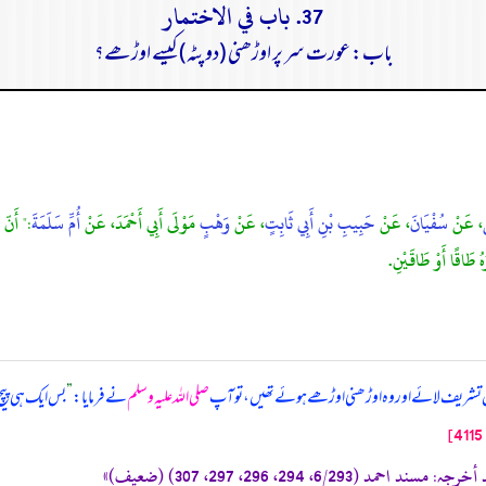
37. باب في الاختمار
باب: عورت سر پر اوڑھنی (دوپٹہ) کیسے اوڑھے؟
، عَنْ
سُفْيَانَ
، عَنْ
حَبِيبِ بْنِ أَبِي ثَابِتٍ
، عَنْ
وَهْبٍ
مَوْلَى أَبِي أَحْمَدَ، عَنْ
أُمِّ سَلَمَةَ
:" أَنّ ا
هُ طَاقًا أَوْ طَاقَيْنِ.
تشریف لائے اور وہ اوڑھنی اوڑھے ہوئے تھیں، تو آپ
صلی اللہ علیہ وسلم
نے فرمایا:
”
بس ایک ہی پیچ ر