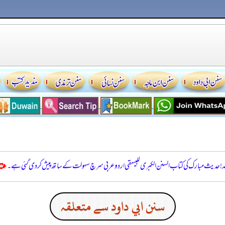
للہ! حدیث مبارک کی کتاب السنن الكبرى للبيهقي اردو عربی سرچ سہولت کے ساتھ پیش کر دی گئی ہے۔
سنن ابي داود سے متعلقہ