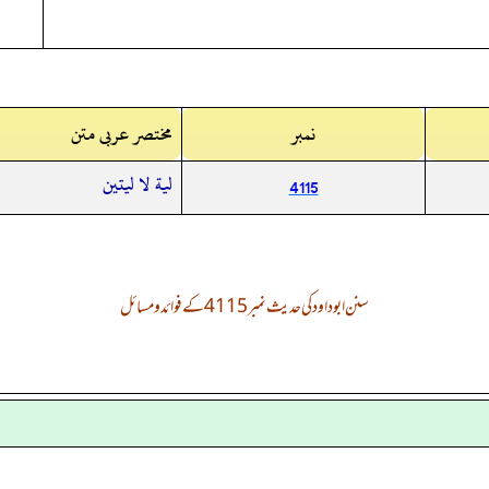
نمبر
مختصر عربی متن
لية لا ليتين
4115
سنن ابوداود کی حدیث نمبر 4115 کے فوائد و مسائل