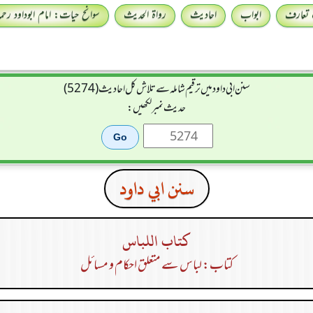
 تعارف
ابواب
احادیث
رواۃ الحدیث
سوانح حیات: امام ابوداود رحمہ 
سنن ابي داود میں ترقیم شاملہ سے تلاش کل احادیث (5274)
حدیث نمبر لکھیں:
سنن ابي داود
كتاب اللباس
کتاب: لباس سے متعلق احکام و مسائل