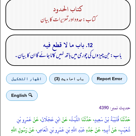
كتاب الحدود
کتاب: حدود اور تعزیرات کا بیان
12. باب ما لا قطع فيه
باب: جن چیزوں کی چوری میں ہاتھ نہیں کاٹا جائے گا ان کا بیان۔
Report Error
باب احادیث (3)
اظهار التشكيل
🔍 English
حدیث نمبر:
4390
حَدَّثَنَا
قُتَيْبَةُ بْنُ سَعِيدٍ
، حَدَّثَنَا
اللَّيْثُ
، عَنْ
ابْنِ عَجْلَانَ
، عَنْ
عَمْرِو بْنِ
شُعَيْبٍ
، عَنْ
أَبِيهِ
، عَنْ جَدِّهِ
عَبْدِ اللَّهِ بْنِ عَمْرِو بْنِ الْعَاصِ
، عَنْ رَسُولِ اللَّهِ