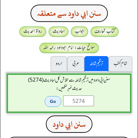
سنن ابي داود سے متعلقہ
کتاب تعارف
ابواب
احادیث
رواۃ الحدیث
سوانح حیات: امام ابوداود رحمہ اللہ
تمام کتب
ترقیم شاملہ
عربی
اردو
سنن ابي داود میں ترقیم شاملہ سے تلاش کل احادیث (5274)
حدیث نمبر لکھیں:
سنن ابي داود