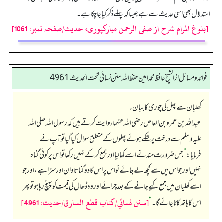
استدلال بھی اسی حدیث سے ہے جیسا کہ پہلے ذکر کیا جاچکا ہے۔
[بلوغ المرام شرح از صفی الرحمن مبارکپوری، حدیث/صفحہ نمبر: 1061]
فوائد ومسائل از الشيخ حافظ محمد امين حفظ الله سنن نسائي تحت الحديث4961
کھلیان سے پھل کی چوری کا بیان۔
عبداللہ بن عمرو بن العاص رضی اللہ عنہما روایت کرتے ہیں کہ رسول اللہ صلی اللہ
علیہ وسلم سے درخت پر لٹکے ہوئے پھلوں کے متعلق سوال کیا گیا تو آپ نے
فرمایا:
”
جس ضرورت مند نے اسے کھا لیا اور جمع کر کے نہیں رکھا تو اس پر کوئی گناہ
نہیں اور جو اس میں سے کچھ لے جائے تو اس پر اس کا دوگنا تاوان اور سزا ہے، اور جو
اسے کھلیان میں جمع کیے جانے کے بعد چرائے اور وہ ڈھال کی قیمت کو پہنچ رہا ہو تو پھر
[سنن نسائي/كتاب قطع السارق/حدیث: 4961]
اس کا ہاتھ کاٹا جائے گا۔‏‏‏‏
“