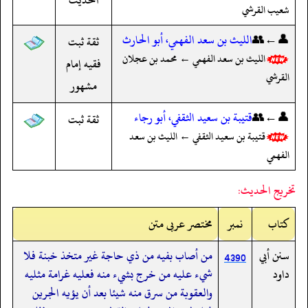
شعيب القرشي
👤←👥
الليث بن سعد الفهمي، أبو الحارث
ثقة ثبت
الليث بن سعد الفهمي ← محمد بن عجلان
فقيه إمام
القرشي
مشهور
👤←👥
قتيبة بن سعيد الثقفي، أبو رجاء
ثقة ثبت
قتيبة بن سعيد الثقفي ← الليث بن سعد
الفهمي
تخريج الحديث:
کتاب
نمبر
مختصر عربی متن
سنن أبي
من أصاب بفيه من ذي حاجة غير متخذ خبنة فلا
4390
داود
شيء عليه من خرج بشيء منه فعليه غرامة مثليه
والعقوبة من سرق منه شيئا بعد أن يؤيه الجرين