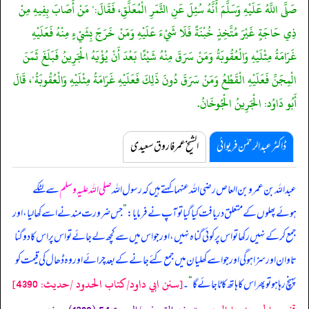
صَلَّى اللَّهُ عَلَيْهِ وَسَلَّمَ أَنَّهُ سُئِلَ عَنِ الثَّمَرِ الْمُعَلَّقِ، فَقَالَ:" مَنْ أَصَابَ بِفِيهِ مِنْ
ذِي حَاجَةٍ غَيْرَ مُتَّخِذٍ خُبْنَةً فَلَا شَيْءَ عَلَيْهِ وَمَنْ خَرَجَ بِشَيْءٍ مِنْهُ فَعَلَيْهِ
غَرَامَةُ مِثْلَيْهِ وَالْعُقُوبَةُ وَمَنْ سَرَقَ مِنْهُ شَيْئًا بَعْدَ أَنْ يُؤْيَهُ الْجَرِينُ فَبَلَغَ ثَمَنَ
الْمِجَنِّ فَعَلَيْهِ الْقَطْعُ وَمَنْ سَرَقَ دُونَ ذَلِكَ فَعَلَيْهِ غَرَامَةُ مِثْلَيْهِ وَالْعُقُوبَةُ"، قَالَ
أَبُو دَاوُد: الْجَرِينُ الْجُوخَانُ.
ڈاکٹر عبدالرحمٰن فریوائی
الشیخ عمر فاروق سعیدی
عبداللہ بن عمرو بن العاص رضی اللہ عنہما کہتے ہیں کہ
رسول اللہ
صلی اللہ علیہ وسلم
سے لٹکے
ہوئے پھلوں کے متعلق دریافت کیا گیا تو آپ نے فرمایا:
”
جس ضرورت مند نے اسے کھا لیا، اور
جمع کر کے نہیں رکھا تو اس پر کوئی گناہ نہیں، اور جو اس میں سے کچھ لے جائے تو اس پر اس کا دوگنا
تاوان اور سزا ہو گی اور جو اسے کھلیان میں جمع کئے جانے کے بعد چرائے اور وہ ڈھال کی قیمت کو
[سنن ابي داود/كتاب الحدود /حدیث: 4390]
پہنچ رہا ہو تو پھر اس کا ہاتھ کاٹا جائے گا
“
۔