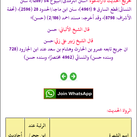
تخریج الحدیث دارالدعوہ:
«‏‏‏‏سنن الترمذی/البیوع 54 (1289)، سنن
النسائی/قطع السارق 9 (4961)، سنن ابن ماجہ/الحدود 28 (2596)، (تحفة
الأشراف: 8798)، وقد أخرجہ: مسند احمد (2/186) (حسن)»
قال الشيخ الألباني:
حسن
قال الشيخ زبير على زئي:
حسن
ان جريج تابعه عمرو بن الحارث وهشام بن سعد عند ابن الجارود (728
وسنده حسن) والنسائي (4962 مختصرًا، وسنده حسن)
الرواة الحديث:
الرتبة عند
اسم الشهرة
ابن حجر/
أحاديث