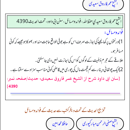
الشیخ عمر فاروق سعیدی
الشيخ عمر فاروق سعيدي حفظ الله، فوائد و مسائل، سنن ابي داود ، تحت الحديث 4390
فوائد ومسائل:
1) درختوں پر کھا لینے کی اجازت صرف اس کو ہےجو فی الواقع حاجت مند اور بھوکا ہو جیسےکہ کوئی
مسافر ہو۔
علاقے کے مجرم ذہنیت کے لوگوں کو اس کی اجازت نہیں دی جا سکتی۔
2) ایک چوتھائی دینار سےکم قیمت مال کی چوری میں قاضی کوئی مناسب سزا دے سکتا ہے۔
[سنن ابی داود شرح از الشیخ عمر فاروق سعیدی، حدیث/صفحہ نمبر:
4390]
تخریج الحدیث کے تحت دیگر کتب سے حدیث کے فوائد و مسائل
الشیخ صفی الرحمن مبارکپوری
حافظ محمد امین