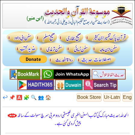
↩️
📌
🅰️
🧩
🔍
👥
🏠
Book Store
Ur-Latn
Eng
الحمدللہ! حدیث مبارک کی کتاب السنن الكبرى للبيهقي اردو عربی سرچ سہولت کے ساتھ
پیش کر دی گئی ہے۔