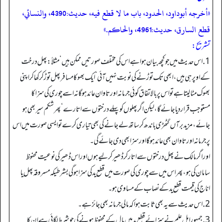
«أخرجه أبوداود، الحدود، باب ما لا قطع فيه، حديث:4390، والنسائي،
قطع السارق، حديث:4961، والحاكم.»
تشریح:
1. اس حدیث میں جو کچھ بیان ہوا ہے اس کی مختلف صورتیں ممکن ہیں‘ مثلاً: پھل درخت
کے اوپر ہی ہیں، ابھی تک توڑنے کی نوبت نہیں آئی‘ ایک بھوکا مسافر پھل توڑ کر کھا کر اپنی
بھوک مٹا لیتا ہے تو اس پر بالاتفاق کوئی جرمانہ اور تاوان عائد ہوگا نہ اسے چوری کی سزا کا
مستوجب قرار دیا جائے گا، لیکن اگر پھلوں کو پہلے درختوں سے اتارے‘ پھر شکم سیر بھی ہو
جائے، مزید برآں گٹھڑی باندھ کر ساتھ لے جانے کی بھی تیاری کرے تو ایسی صورت میں اس
پر جرمانہ اور تاوان بھی عائد ہوگا اور سزا بھی دی جائے گی۔
اور اگر مالک نے پھل درختوں سے اتار کر ڈھیر کر لیے ہوں اور اس ڈھیر کی نوعیت محفوظ
سامان کی ہو، پھر اس میں سے چوری کی صورت میں قطع ید کی سزا ہوگی بشرطیکہ مسروقہ پھل یا
اناج کی قیمت قطع ید کے نصاب کے مساوی ہو۔
2.اس حدیث سے یہ بھی ثابت ہوا کہ مالی جرمانہ بھی جائز ہے۔
3. جمہور اہل علم نے سزائے قطع ید میں مال کے محفوظ ہونے کی جو شرط لگائی ہے ان کا