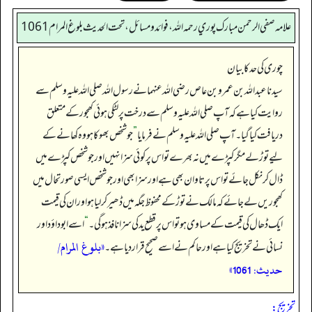
علامه صفي الرحمن مبارك پوري رحمه الله، فوائد و مسائل، تحت الحديث بلوغ المرام 1061
چوری کی حد کا بیان
سیدنا عبداللہ بن عمرو بن عاص رضی اللہ عنہما نے رسول اللہ صلی اللہ علیہ وسلم سے
روایت کیا ہے کہ آپ صلی اللہ علیہ وسلم سے درخت پر لٹکی ہوئی کھجور کے متعلق
دریافت کیا گیا۔ آپ صلی اللہ علیہ وسلم نے فرمایا
”
جو شخص بھوکا ہو وہ کھانے کے
لیے توڑ لے مگر کپڑے میں نہ بھرے تو اس پر کوئی سزا نہیں اور جو شخص کپڑے میں
ڈال کر نکل جائے تو اس پر تاوان بھی ہے اور سزا بھی اور جو شخص ایسی صورتحال میں
کھجوریں لے جائے کہ مالک نے توڑ کے محفوظ جگہ میں ڈھیر کر لیا ہو اور ان کی قیمت
ایک ڈھال کی قیمت کے مساوی ہو تو اس پر قطع ید کی سزا نافذ ہو گی۔
“
اسے ابوداؤد اور
«بلوغ المرام/
نسائی نے تخریج کیا ہے اور حاکم نے اسے صحیح قرار دیا ہے۔
حدیث: 1061»
تخریج: