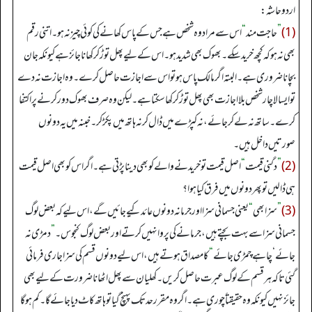
اردو حاشہ:
(1)
”
حاجت مند
“
اس سے مراد وہ شخص ہے جس کے پاس کھانے کی کوئی چیز نہ ہو۔ اتنی رقم
بھی نہ ہو کہ کچھ خرید سکے۔ بھوک بھی شدید ہو۔ اس کے لیے پھل توڑ کر کھانا جائز ہے کیونکہ جان
بچانا ضروری ہے۔ البتہ اگر مالک پاس ہو تو اس سے اجازت حاصل کرے۔ وہ اجازت نہ دے
تو ایسا لاچار شخص بلا اجازت بھی پھل توڑ کر کھا سکتا ہے۔ لیکن وہ صرف بھوک دور کرنے پر اکتفا
کرے۔ ساتھ نہ لے کر جائے، نہ کپڑے میں ڈال کر نہ ہاتھ میں پکڑ کر۔ خبنہ میں یہ دونوں
صورتیں داخل ہیں۔
(2)
”
دگنی قیمت
“
اصل قیمت تو خریدنے والے کو بھی دینا پڑتی ہے۔ اگر اس کو بھی اصل قیمت
ہی ڈالیں تو پھر دونوں میں فرق کیا ہوا؟
(3)
”
سزا بھی
“
یعنی جسمانی سزا اور جرمانہ دونوں عائد کیے جائیں گے، اس لیے کہ بعض لوگ
جسمانی سزا سے بہت بچتے ہیں، جرمانے کی پروا نہیں کرتے اور بعض لوگ کنجوس۔
”
دمڑی نہ
جائے‘ چاہے چمڑی جائے
“
کا مصداق ہوتے ہیں، اس لیے دونوں قسم کی سزا جاری فرمائی
گئی تاکہ ہر قسم کے لوگ عبرت حاصل کریں۔ کھلیان سے پھل اٹھانا ضرورت کے لیے بھی
جائز نہیں کیونکہ وہ حقیقتاً چوری ہے۔ اگر وہ مقرر حد تک پہنچ گیا تو ہاتھ کاٹ دیا جائے گا۔ کم ہو گا