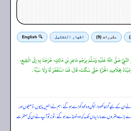
مكررات (9)
اظهار التشكيل
🔍 English
َ النَّبِيُّ صَلَّى اللَّهُ عَلَيْهِ وَسَلَّمَ بِرَجْمِ مَاعِزِ بْنِ مَالِكٍ، خَرَجْنَا بِهِ إِلَى الْبَقِيعِ،
رَمَيْنَاهُ بِجَلَامِيدِ الْحَرَّةِ حَتَّى سَكَتَ، قَالَ: فَمَا اسْتَغْفَرَ لَهُ وَلَا سَبَّهُ".
ہ ہم نے ان کے لیے گڑھا کھودا، لیکن وہ خود کھڑے ہو گئے، ہم نے انہیں ہڈیوں، ڈھیلوں اور
 بڑے بڑے پتھروں سے مارا یہاں تک کہ وہ ٹھنڈے ہو گئے، تو نہ تو آپ نے ان کی مغفرت