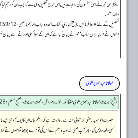
حافظ ابن حجر نے اس مضمون کی روایات میں اس طرح تطبیق دی ہے کہ جب ان کو رجم کیا گیا 
واللہ اعلم۔
انہوں نے فرمایا: ہاں جناب معمر نے بیان کیا ہے کہ ان کے سوا کسی اور نے اسے بیان نہیں کی
مولانا عبد العزیز علوی
الشيخ الحديث مولانا عبدالعزيز علوي حفظ الله، فوائد و مسائل، تحت الحديث ، صحيح مسلم: 4428
حضرت ابو سعید رضی اللہ تعالی عنہ سے روایت ہے کہ اسلم خاندان کا ایک آدمی جسے ماعز ب
کئی دفعہ واپس کیا، پھر آپ صلی اللہ علیہ وسلم نے اس کی قوم سے پوچھا تو انہوں نے 