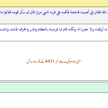
له فقال إني أصبت فاحشة فأقمه علي فرده النبي مرارا قال ثم سأل قومه فقالوا ما نع
ما أوثقناه ولا حفرنا له ولكنه قام لنا فرميناه بالعظام والمدر والخزف فاشتد واش
سنن ابوداود کی حدیث نمبر 4431 کے فوائد و مسائل