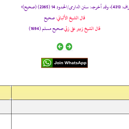
قال الشيخ الألباني:
صحيح
قال الشيخ زبير على زئي:
صحيح مسلم (1694)