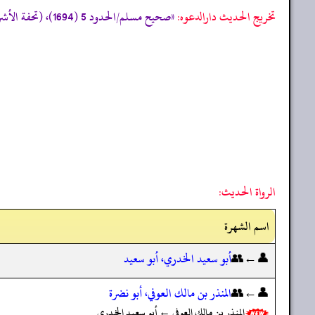
تخریج الحدیث دارالدعوہ:
«‏‏‏‏صحیح مسلم/الحدود 5 (1694)، (تحفة الأشراف: 4313)، وقد أخرجہ: سنن الدارمی/الحدود 14 (2365) (صحیح)»
الرواة الحديث:
اسم الشهرة
👤←👥
أبو سعيد الخدري، أبو سعيد
👤←👥
المنذر بن مالك العوفي، أبو نضرة
المنذر بن مالك العوفي ← أبو سعيد الخدري