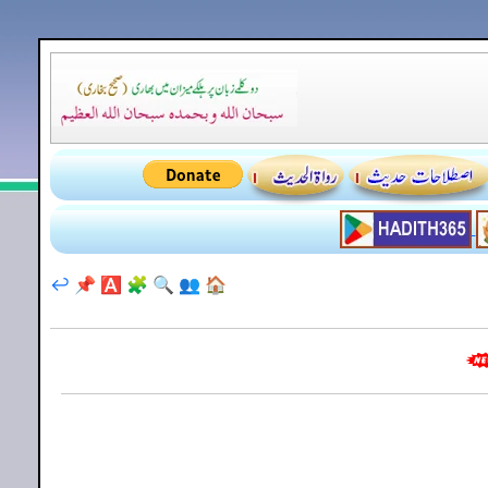
↩️
📌
🅰️
🧩
🔍
👥
🏠