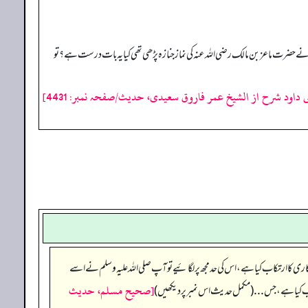
ھی یہ سوال کیا گیا تھا کہ رسول اللہ صلی اللہ علیہ وسلم نے حضرت ماعز بن مالک رضی اللہ عنہ کی نماز جنازہ پڑھی تھی کیا یہ بات درست ہے؟ تو
ی داود شرح از الشیخ عمر فاروق سعیدی، حدیث/صفحہ نمبر: 4431]
اری کا ارتکاب کیا ہے، اس کی حد مجھ پر لگائیے تو آپ صلی اللہ علیہ وسلم نے اسے
[صحيح مسلم، حديث
کاب کیا ہے، جس... (مکمل حدیث اس نمبر پر دیکھیں)