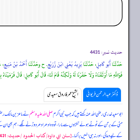
حدیث نمبر:
4431
حَدَّثَنَا
أَبُو كَامِلٍ
، حَدَّثَنَا
يَزِيدُ يَعْنِي ابْنَ زُرَيْعٍ
. ح وحَدَّثَنَا
أَحْمَدُ بْنُ مَنِيعٍ
، ع
فَوَاللَّهِ مَا أَوْثَقْنَاهُ وَلَا حَفَرْنَا لَهُ وَلَكِنَّهُ قَامَ لَنَا، قَالَ أَبُو كَامِلٍ: قَالَ فَرَمَيْنَ
ڈاکٹر عبدالرحمٰن فریوائی
الشیخ عمر فاروق سعیدی
ابو سعید خدری رضی اللہ عنہ کہتے ہیں کہ
جب نبی اکرم
صلی اللہ علیہ وسلم
نے ماعز بن مالک رضی ا
مٹی کے برتن کے ٹوٹے ہوئے ٹکڑوں سے مار ا، تو وہ ادھر ادھر دوڑنے لگے، ہم بھی ان ک
[سنن ابي داود/كتاب الحدود /حدیث: 4431]
کے لیے دعا کی، اور نہ ہی انہیں برا کہا۔