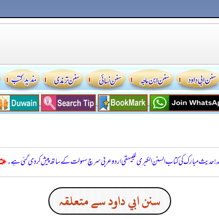
للہ! حدیث مبارک کی کتاب السنن الكبرى للبيهقي اردو عربی سرچ سہولت کے ساتھ پیش کر دی گئی ہے۔
سنن ابي داود سے متعلقہ