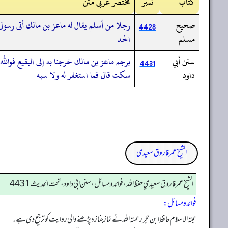
کتاب
نمبر
مختصر عربی متن
صحيح
رجلا من أسلم يقال له ماعز بن مالك أتى رسول ال
4428
مسلم
الحد
سنن أبي
برجم ماعز بن مالك خرجنا به إلى البقيع فوالله 
4431
داود
سكت قال فما استغفر له ولا سبه
الشیخ عمر فاروق سعیدی
الشيخ عمر فاروق سعيدي حفظ الله، فوائد و مسائل، سنن ابي داود ، تحت الحديث 4431
فوائد ومسائل:
حجتہ الاسلام حافظ ابن حجررحمتہ اللہ نے نماز جنازہ پڑھنے والی روایت کو ترجیح دی ہے۔