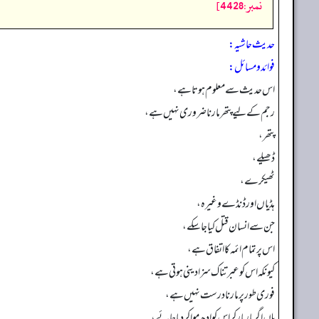
نمبر:4428]
حدیث حاشیہ:
فوائد ومسائل:
اس حدیث سے معلوم ہوتا ہے،
رجم کے لیے پتھر مارنا ضروری نہیں ہے،
پتھر،
ڈھیلے،
ٹھیکرے،
ہڈیاں اور ڈنڈے وغیرہ،
جن سے انسان قتل کیا جا سکے،
اس پر تمام ائمہ کا اتفاق ہے،
کیونکہ اس کو عبرتناک سزا دینی ہوتی ہے،
فوری طور پر مارنا درست نہیں ہے،
ہاں اگر مار مار کر اس کو ادھ موا کر دیا جائے،