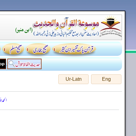
Ur-Latn
Eng
الحمد