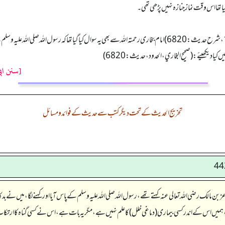
تھا اس وقت نماز جنازہ نہیں پڑھی تھی۔
تفصیل کے لئے ملاخط فرمائیں: (فتح الباري، کتاب الحدود، باب الرجم بالمصلی، 159/12، شرح حدیث:6820) امام بخاری رحمتہ اللہ سے ب
ا دیکھیئے: (صحیح البخاري، الحدود، حدیث:6820)
[سنن اب
تخریج الحدیث کے تحت دیگر کتب سے حدیث کے فوائد و مسائل
ن مالک رضی اللہ تعالی عنہ کہتے تھے، رسول اللہ صلی اللہ علیہ وسلم کے پاس آیا اور کہنے لگا، میں نے بدک
کہا، ہمیں اس کے اندر کسی بیماری (دماغی خلل) کا علم نہیں ہے، مگر یہ بات ہے، اس نے کسی گناہ کا ارت