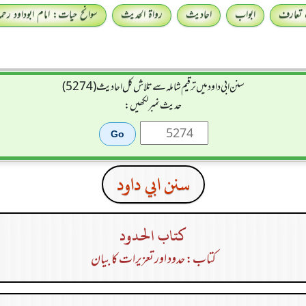
 تعارف
ابواب
احادیث
رواۃ الحدیث
سوانح حیات: امام ابوداود رحمہ 
سنن ابي داود میں ترقیم شاملہ سے تلاش کل احادیث (5274)
حدیث نمبر لکھیں:
سنن ابي داود
كتاب الحدود
کتاب: حدود اور تعزیرات کا بیان