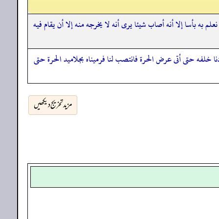
لم به بأسا إلا أنه أصاب شيئا يرى أنه لا يخرجه منه إلا أن يقام فيه
تددنا خلفه حتى أتى عرض الحرة فانتصب لنا فرميناه بجلاميد الحرة حتى
مزید تخریج دیکھیں