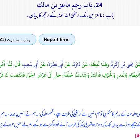
24. باب رجم ماعز بن مالك
باب: ماعز بن مالک رضی اللہ عنہ کے رجم کا بیان۔
Report Error
باب احادیث (21)
َنْ
يَحْيَى بْنِ زَكَرِيَّا
وَهَذَا لَفْظُهُ، عَنْ
دَاوُدَ
، عَنْ
أَبِي نَضْرَةَ
، عَنْ
أَبِي سَعِيدٍ
، قَالَ: لَمَّا" أَمَر
اهُ بِالْعِظَامِ وَالْمَدَرِ وَالْخَزَفِ فَاشْتَدَّ وَاشْتَدَدْنَا خَلْفَهُ، حَتَّى أَتَى عَرْضَ الْحَرَّةِ فَانْتَصَبَ لَنَا فَ
للہ عنہ کے رجم کا حکم دیا تو ہم انہیں لے کر بقیع کی طرف چلے، قسم اللہ کی! نہ ہم نے انہیں باندھا، ن
ے پیچھے دوڑے یہاں تک کہ وہ حرہ پتھریلی جگہ کی طرف آئے تو وہ کھڑے ہو گئے ہم نے انہیں حرہ کے