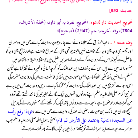
حدیث: 992]
تخریج الحدیث دارالدعوہ:
«‏‏‏‏تخريج: تفرد بہ أبو داود، (تحفة الأشراف:
7504)، وقد أخرجہ: حم (2/147) (صحیح)»
وضاحت:
۱؎
: عبدالرزاق کے تلامذہ نے اسے چار وجوہ پر روایت کیا ہے جس میں دوسری
اور تیسری وجہ پہلی وجہ کے مخالف نہیں البتہ چوتھی پہلی کے صریح مخالف ہے اور ترجیح پہلی وجہ کو
حاصل ہے کیونکہ اس کے روایت کرنے والے احمد بن حنبل ہیں جو حفظ وضبط اور اتقان میں
مشہور ائمہ میں سے ہیں اس کے برخلاف ابن عبدالملک کو اگرچہ نسائی وغیرہ نے ثقہ کہا ہے لیکن
مسلم نے انہیں ثقہ کثیر الخطا کہا ہے ایسی صورت میں ثقہ کی مخالفت سے ان کی روایت منکر ہو گی
اسی وجہ سے تخریج میں ابن عبدالملک کی روایت کو منکر کہا گیا ہے، رہی وہ حدیث جس میں یہ ہے
کہ نبی اکرم صلی اللہ علیہ وسلم اپنے دونوں ہاتھوں پر ٹیک لگائے بغیر تیر کی مانند اٹھتے تھے تو وہ
من گھڑت اور موضوع ہے، سجدے سے دونوں ہاتھ ٹیک کر اٹھنے کے مسنون ہونے کی دلیل
«وإذا رفع رأسه
صحیح بخاری میں مالک بن حویرث رضی اللہ عنہ کی روایت ہے جس میں ہے:
عن السجدة الثانية واعتمد على الأرض ثم قام»
یعنی رسول اللہ صلی اللہ علیہ وسلم جب
دوسرے سجدہ سے اپنا سر اٹھاتے تو بیٹھتے اور زمین پر ٹیک لگاتے پھر کھڑے ہوتے۔