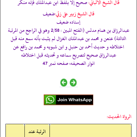
قال الشيخ الألباني:
صحيح إلا بلفظ ابن عبدالملك فإنه منكر
قال الشيخ زبير على زئي:
ضعيف
إسناده ضعيف
عبدالرزاق بن همام مدلس (الفتح المبين : 2/58 وھو في الراجح من المرتبة
الثالثة) عنعن و محمد بن عبدالملك الغزال لم يثبت بأنه سمع منه قبل
اختلاطه و حديث أحمد بن حنبل و ابن شبويه و محمد بن رافع عن
عبدالرزاق صحيح لتصريح سماعه و تحديثه قبل اختلاطه
انوار الصحيفه، صفحه نمبر 47
الرواة الحديث:
الرتبة عند