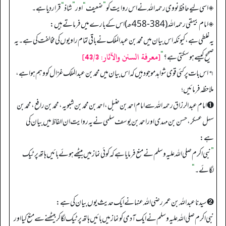
◈ اسی لیے حافظ نووی رحمہ اللہ نے اس روایت کو
”
ضعیف
“
اور
”
شاذ
“
قرار دیا ہے۔
◈ امام بیہقی رحمہ اللہ (384-458 ھ) اس کے بارے میں فرماتے ہیں:
یہ غلطی ہے، کیونکہ اس بیان میں محمد بن عبدالملک نے باقی تمام راویوں کی مخالفت کی ہے۔ یہ
[معرفة السنن والآثار: 43/3]
صحیح کیسے ہو سکتی ہے؟
“
↰ اس بات پر کئی قوی شواہد موجود ہیں کہ اس بیان میں محمد بن عبدالملک غزال کو وہم ہوا ہے،
ملاحظہ فرمائیں؛
➊ امام عبدالرزاق رحمہ اللہ سے امام احمد بن حنبل، احمد بن محمد بن شبویہ، محمد بن رافع، محمد بن
سہل عسکر، حسن بن مہدی اور احمد بن یوسف سلمی نے یہ روایت ان الفاظ میں بیان کی
ہے:
”
نبی اکرم صلی اللہ علیہ وسلم نے منع فرمایا ہے کہ کوئی نماز میں بیٹھے ہوئے بائیں ہاتھ پر ٹیک
لگائے۔
“
➋ سیدنا عبداللہ بن عمر رضی اللہ عنہا نے ایک حدیث یوں بیان کی ہے:
نبی اکرم صلی اللہ علیہ وسلم نے ایک آدمی کو نماز میں بائیں ہاتھ پر ٹیک لگا کر بیٹھنے سے منع کیا اور