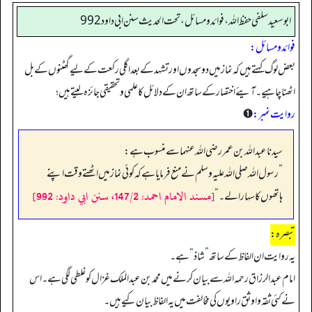
ابوسعيد سلفي حفظ الله، فوائد و مسائل، تحت الحديث سنن ابي داود 992
فوائد و مسائل:
بعض لوگ کہتے ہیں کہ نماز میں دو سجدوں اور تشہد کے بعد اگلی رکعت کے لیے گھٹنوں کے بل
اٹھنا چاہیے۔ آیئے اختصار کے ساتھ ان کے دلائل کا علمی و تحقیقی جائزہ لیتے ہیں؛
روایت نمبر:
➊
سیدنا عبداللہ بن عمر رضی اللہ عنہما سے منسوب ہے:
”
رسول اللہ صلی اللہ علیہ وسلم نے منع فرمایا ہے کہ کوئی نماز میں اٹھتے وقت اپنے
[مسند الامام احمد: 147/2، سنن ابي داود: 992]
ہاتھوں کا سہارا لے۔
“
تبصرہ:
یہ روایت ان الفاظ کے ساتھ
”
شاذ
“
ہے۔
امام عبدالرزاق رحمہ اللہ سے بیان کرنے میں محمد بن عبدالملک غزال کو غلطی لگی ہے۔ اس
نے کئی ثقہ و اوثق راویوں کی مخالفت میں یہ الفاظ بیان کیے ہیں۔