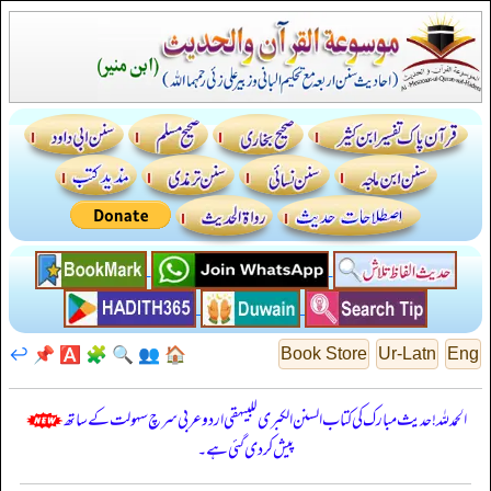
↩️
📌
🅰️
🧩
🔍
👥
🏠
Book Store
Ur-Latn
Eng
الحمدللہ! حدیث مبارک کی کتاب السنن الكبرى للبيهقي اردو عربی سرچ سہولت کے ساتھ
پیش کر دی گئی ہے۔