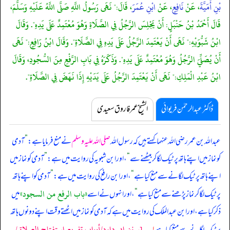
بْنِ أُمَيَّةَ
، عَنْ
نَافِعٍ
، عَنْ
ابْنِ عُمَرَ
، قَالَ:" نَهَى رَسُولُ اللَّهِ صَلَّى اللَّهُ عَلَيْهِ وَسَلَّمَ،
قَالَ أَحْمَدُ بْنُ حَنْبَلٍ: أَنْ يَجْلِسَ الرَّجُلُ فِي الصَّلَاةِ وَهُوَ مُعْتَمِدٌ عَلَى يَدِهِ". وَقَالَ
ابْنُ شَبُّوَيْهِ:" نَهَى أَنْ يَعْتَمِدَ الرَّجُلُ عَلَى يَدِهِ فِي الصَّلَاةِ". وَقَالَ ابْنُ رَافِعٍ:" نَهَى
أَنْ يُصَلِّيَ الرَّجُلُ وَهُوَ مُعْتَمِدٌ عَلَى يَدِهِ". وَذَكَرَهُ فِي بَابِ الرَّفْعِ مِنَ السُّجُودِ، وَقَالَ
ابْنُ عَبْدِ الْمَلِكِ:" نَهَى أَنْ يَعْتَمِدَ الرَّجُلُ عَلَى يَدَيْهِ إِذَا نَهَضَ فِي الصَّلَاةِ".
ڈاکٹر عبدالرحمٰن فریوائی
الشیخ عمر فاروق سعیدی
عبداللہ بن عمر رضی اللہ عنہما کہتے ہیں کہ
رسول اللہ
صلی اللہ علیہ وسلم
نے منع فرمایا ہے:
”
آدمی
کو نماز میں اپنے ہاتھ پر ٹیک لگا کر بیٹھنے سے
“
، اور ابن شبویہ کی روایت میں ہے:
”
آدمی کو نماز میں
اپنے ہاتھ پر ٹیک لگانے سے منع کیا ہے
“
، اور ابن رافع کی روایت میں ہے:
”
آدمی کو اپنے ہاتھ
«باب الرفع من السجود»
پر ٹیک لگا کر نماز پڑھنے سے منع کیا ہے
“
، اور انہوں نے اسے
میں
ذکر کیا ہے، اور ابن عبدالملک کی روایت میں ہے کہ آدمی کو نماز میں اٹھتے وقت اپنے دونوں ہاتھ
[سنن ابي داود/أبواب تفريع استفتاح الصلاة /
پر ٹیک لگانے سے منع کیا ہے
۱؎
۔