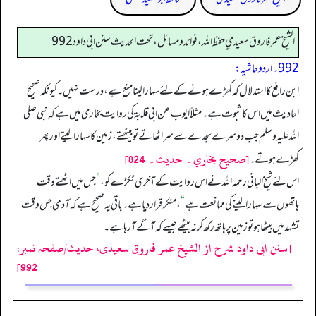
الشيخ عمر فاروق سعيدي حفظ الله، فوائد و مسائل، تحت الحديث سنن ابي داود 992
992۔ اردو حاشیہ:
ابن رافع کا استدلال کہ کھڑے ہونے کے لئے سہارا لینا منع ہے، درست نہیں۔ کیونکہ صحیح
احادیث میں اس کا ثبوت ہے۔ مثلاً ایوب عن ابی قلابۃ کی روایت بخاری میں ہے کہ نبی صلی
اللہ علیہ وسلم جب دوسرے سجدے سے سر اٹھاتے تو بیٹھتے، زمین کاسہارا لیتے اور پھر
[صحيح بخاري۔ حديث۔ 824]
کھڑے ہوتے۔
اس لئے شیخ البانی رحمہ اللہ نے اس روایت کے آخری ٹکڑے کو،
”
جس میں اٹھتے وقت
ہاتھوں سے سہارا لینے کی ممانعت ہے
“
، منکر قرار دیا ہے۔ باقی یہ صحیح ہے کہ آدمی جس وقت
تشہد میں بیٹھا ہو تو زمین پر ہاتھ رکھ کر نہ بیٹھے جیسے کہ آگے آ رہا ہے۔
[سنن ابی داود شرح از الشیخ عمر فاروق سعیدی، حدیث/صفحہ نمبر:
992]