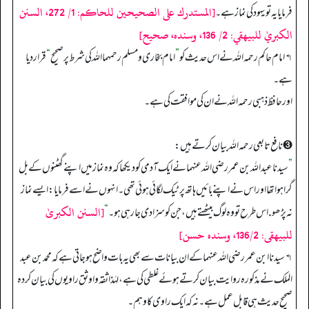
[المستدرك على الصحيحين للحاكم: 1/ 272، السنن
فرمایا یہ تو یہود کی نماز ہے۔
الكبريٰ للبيهقي: 2/ 136، وسنده، صحيح]
↰ امام حاکم رحمہ اللہ نے اس حدیث کو
”
امام بخاری و مسلم رحمہما اللہ کی شرط پر صحیح
“
قرار دیا
ہے۔
اور حافظ ذہبی رحمہ اللہ نے ان کی موافقت کی ہے۔
➌ نافع تابعی رحمہ اللہ بیان کرتے ہیں:
”
سیدنا عبداللہ بن عمر رضی اللہ عنہما نے ایک آدمی کو دیکھا کہ وہ نماز میں اپنے گھٹنوں کے بل
گرا ہوا تھا اور اس نے اپنے بائیں ہاتھ پر ٹیک لگائی ہوئی تھی۔ انہوں نے اسے فرمایا: ایسے نماز
[السنن الکبریٰ
نہ پڑھو. اس طرح تو وہ لوگ بیٹھتے ہیں، جن کو سزا دی جا رہی ہو۔
“
للبیھقی: 136/2، وسندہ حسن]
↰ سیدنا ابن عمر رضی اللہ عنہما کے ان بیانات سے بھی یہ بات واضح ہو جاتی ہے کہ محمد بن عبد
الملک نے مذکورہ روایت بیان کرتے ہوئے غلطی کی ہے، لہٰذا ثقہ و اوثق راویوں کی بیان کردہ
صحیح حدیث ہی قابل عمل ہے۔ نہ کہ ایک راوی کا وہم۔