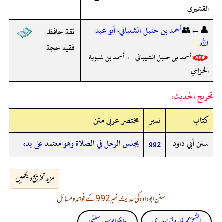
القشيري
👤←👥
أحمد بن حنبل الشيباني، أبو عبد
ثقة حافظ
الله
فقيه حجة
أحمد بن حنبل الشيباني ← أحمد بن شبوية
الخزاعي
تخريج الحديث:
کتاب
نمبر
مختصر عربی متن
سنن أبي داود
يجلس الرجل في الصلاة وهو معتمد على يده
992
مزید تخریج دیکھیں
سنن ابوداود کی حدیث نمبر 992 کے فوائد و مسائل
الشیخ عمر فاروق سعیدی
حافظ ابوسعید سلفی