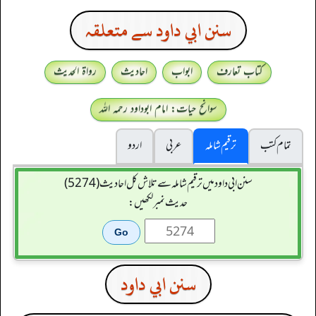
سنن ابي داود سے متعلقہ
کتاب تعارف
ابواب
احادیث
رواۃ الحدیث
سوانح حیات: امام ابوداود رحمہ اللہ
تمام کتب
ترقیم شاملہ
عربی
اردو
سنن ابي داود میں ترقیم شاملہ سے تلاش کل احادیث (5274)
حدیث نمبر لکھیں:
سنن ابي داود