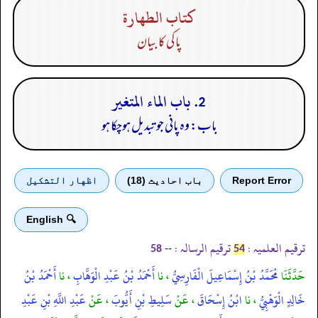
كتاب الطهارة
پاکی کا بیان
2. باب الماء المتغير
باب: وہ پانی جو تبدیل ہوچکا ہو
Report Error
باب احادیث (18)
اظهار التشكيل
🔍 English
ترقیم العلمیہ :
ترقیم الرسالہ :
--
58
54
حَدَّثَنَا
مُحَمَّدُ بْنُ إِسْمَاعِيلَ الْفَارِسِيُّ
، نا
أَحْمَدُ بْنُ عَبْدِ الْوَهَّابِ
، نا
أَحْمَدُ بْنُ
خَالِدٍ الْوَهْبِيُّ
، نا
ابْنُ إِسْحَاقَ
، عَنْ
سَلِيطِ بْنِ أَيُّوبَ
، عَنْ
عَبْدِ اللَّهِ بْنِ عَبْدِ