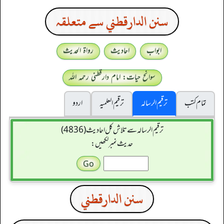
سنن الدارقطني سے متعلقہ
ابواب
احادیث
رواۃ الحدیث
سوانح حیات: امام دارقطنی رحمہ اللہ
تمام کتب
ترقیم الرسالہ
ترقیم العلمیہ
اردو
ترقیم الرسالہ سے تلاش کل احادیث (4836)
حدیث نمبر لکھیں:
سنن الدارقطني