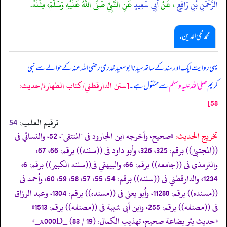
الرَّحْمَنِ بْنِ رَافِعٍ
، عَنْ
أَبِي سَعِيدٍ
عَنِ النَّبِيِّ صَلَّى اللَّهُ عَلَيْهِ وَسَلَّمَ، مِثْلَهُ.
محمد محی الدین .
یہی روایت ایک اور سند کے ساتھ سیدنا ابوسعید خدری رضی اللہ عنہ کے حوالے سے نبی
[سنن الدارقطني/كتاب الطهارة/حدیث:
کریم
صلی اللہ علیہ وسلم
سے منقول ہے۔
58]
ترقیم العلمیہ:
54
تخریج الحدیث:
«صحیح، وأخرجه ابن الجارود فى "المنتقى"، 52، والنسائي فى
((المجتبیٰ)) برقم: 325، 326، وأبو داود فى ((سننه)) برقم: 66، 67،
والترمذي فى ((جامعه)) برقم: 66، والبيهقي فى((سننه الكبير)) برقم: 6،
1234، والدارقطني فى ((سننه)) برقم: 54، 55، 57، 58، 59، 60، وأحمد فى
((مسنده)) برقم: 11288، وأبو يعلى فى ((مسنده)) برقم: 1304، وعبد الرزاق
فى ((مصنفه)) برقم: 255، وابن أبى شيبة فى ((مصنفه)) برقم: 1513»
«حديث بئر بضاعة صحيح، تهذيب الكمال: (19 / 83) _x000D_»