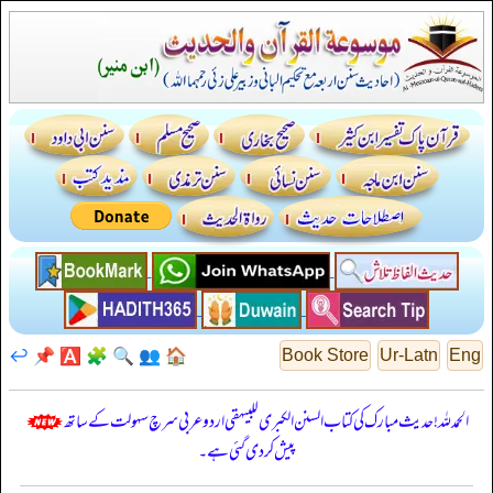
↩️
📌
🅰️
🧩
🔍
👥
🏠
Book Store
Ur-Latn
Eng
الحمدللہ! حدیث مبارک کی کتاب السنن الكبرى للبيهقي اردو عربی سرچ سہولت کے ساتھ
پیش کر دی گئی ہے۔