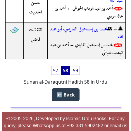
عبد الله
حسن
أحمد بن عبد الوهاب الحوطي ← أحمد بن
الحديث
خالد الوهبي
👤←👥
محمد بن إسماعيل الفارسي، أبو عبد
ثقة ثبت
الله
فاضل
محمد بن إسماعيل الفارسي ← أحمد بن عبد
الوهاب الحوطي
57
58
59
Sunan al-Daraqutni Hadith 58 in Urdu
Back ⬅️
© 2005-2026, Developed by Islamic Urdu Books, For any
query, please WhatsApp us at +92 331 5902482 or email us