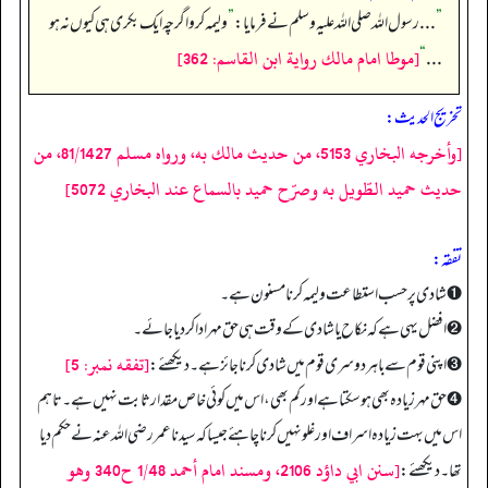
”
. . . رسول اللہ صلی اللہ علیہ وسلم نے فرمایا:
”
ولیمہ کرو اگرچہ ایک بکری ہی کیوں نہ ہو
[موطا امام مالك رواية ابن القاسم: 362]
“
. . .
تخریج الحدیث:
[وأخرجه البخاري 5153، من حديث مالك به، ورواه مسلم 81/1427، من
حديث حميد الطّويل به وصرّح حميد بالسماع عند البخاري 5072]
تفقه:
➊ شادی پر حسب استطاعت ولیمہ کرنا مسنون ہے۔
➋ افضل یہی ہے کہ نکاح یا شادی کے وقت ہی حق مہر ادا کر دیا جائے۔
[تفقه نمبر: 5]
➌ اپنی قوم سے باہر دوسری قوم میں شادی کرنا جائز ہے۔ دیکھئے:
➍ حق مہر زیادہ بھی ہو سکتا ہے اور کم بھی، اس میں کوئی خاص مقدار ثابت نہیں ہے۔ تاہم
اس میں بہت زیادہ اسراف اور غلو نہیں کرنا چاہئے جیسا کہ سیدنا عمر رضی اللہ عنہ نے حکم دیا
[سنن ابي داؤد 2106، ومسند امام أحمد 1/48 ح340 وهو
تھا۔ دیکھئے: