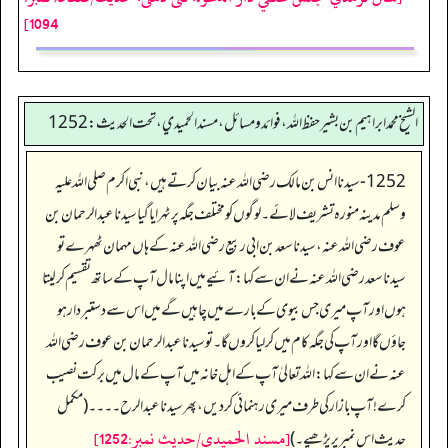
1094]
الشيخ محمد ابراهيم بن بشير حفظ الله، فوائد و مسائل، مسند الحميدي، تحت الحديث:1252
1252- سیدنا انس بن مالک رضی اللہ عنہ بیان کرتے ہیں، نبی اکرم صلی اللہ علیہ
وسلم مدینہ منورہ تشریف لائے۔ لوگوں کو مختلف جگہ پر ٹہرایا گیا سیدنا عبدالرحمان بن
عوف رضی اللہ عنہ، سیدنا سعد بن ابی ربیع رضی اللہ عنہ کے ہاں مہمان ٹھہرے تو
سیدنا سعد رضی اللہ عنہ نے ان سے کہا: آئیے میں اپنا مال آپ کے ساتھ تقسیم کر لیتا
ہوں اور آپ میری جس بیوی کے بارے میں چاہیں گے میں اس سے دستبردار ہو
جاؤں گا اور آپ کی جگہ کام میں کر لیا کروں گا۔ تو سیدنا عبدالرحمان بن عوف رضی اللہ
عنہ نے ان سے کہا: اللہ تعالیٰ آپ کے اہل خانہ میں آپ کے مال میں برکت نصیب
کرے! آپ بازار کی طرف میری رہنمائی کردیں، پھر سیدنا عبدالرح۔۔۔۔ (مکمل
[مسند الحمیدی/حدیث نمبر:1252]
حدیث اس نمبر پر پڑھیے۔)