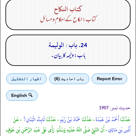
كتاب النكاح
کتاب: نکاح کے احکام و مسائل
24. باب : الوليمة
باب: ولیمہ کا بیان۔
Report Error
باب احادیث (6)
اظهار التشكيل
🔍 English
حدیث نمبر:
1907
حَدَّثَنَا
أَحْمَدُ بْنُ عَبْدَةَ
، حَدَّثَنَا
حَمَّادُ بْنُ زَيْدٍ
، حَدَّثَنَا
ثَابِتٌ الْبُنَانِ?ُّ
، عَنْ
أَنَسِ بْنِ مَالِكٍ
، أَنّ النَّبِيَّ صَلَّى اللَّهُ عَلَيْهِ وَسَلَّمَ: رَأَى عَلَى عَبْدِ الرَّحْمَنِ بْنِ عَوْفٍ