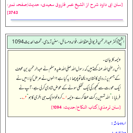
[سنن ابی داود شرح از الشیخ عمر فاروق سعیدی، حدیث/صفحہ نمبر:
3743]
الشیخ ڈاکٹر عبد الرحمٰن فریوائی حفظ اللہ، فوائد و مسائل، سنن ترمذی، تحت الحديث 1094
ولیمہ کا بیان۔
انس رضی الله عنہ کہتے ہیں کہ رسول اللہ صلی اللہ علیہ وسلم نے عبدالرحمٰن بن عوف
کے جسم پر زردی کا نشان دیکھا تو پوچھا: یہ کیا ہے؟ انہوں نے عرض کیا: میں نے
ایک عورت سے کھجور کی ایک گٹھلی سونے کے عوض شادی کر لی ہے، آپ نے
فرمایا:
”
اللہ تمہیں برکت عطا کرے، ولیمہ
۱؎
کرو خواہ ایک ہی بکری کا ہو
“
۲؎
۔
[سنن ترمذي/كتاب النكاح/حدیث: 1094]
اردو حاشہ:
وضاحت: