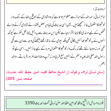
اردو حاشہ:
امام نسائی رحمہ اللہ کے انداز سے معلوم ہوتا ہے کہ وہ شادی کے موقع پر دلھا کے رنگ دار
خوشبو کا استعمال جائز سمجھتے ہیں۔ شاید اسی حدیث کی بنیاد پر بعض فقہاء نے شادی کرنے والے
شخص کے لیے مہندی لگانا جائز قراردیا ہے لیکن اس حدیث سے یہ دلیل لینا محل نظر ہے کیونکہ
انہوں نے یہ خوشبو عمداً نہیں لگائی تھی بلکہ بیوی کے ساتھ اٹھنے بیٹھنے کی وجہ سے ان سے لگی
تھی‘ ورنہ وہ جانتے تھے کہ رنگ دار خوشبو کا استعمال مرد کے لیے جائز نہیں۔ اسی لیے تو
رسول اللہ صلی اللہ علیہ وسلم نے انہیں منع فرمایا ورنہ آپ وضاحت ضرور فرماتے۔ واللہ
أعلم۔
[سنن نسائی ترجمہ و فوائد از الشیخ حافظ محمد امین حفظ اللہ، حدیث/
صفحہ نمبر: 3375]
فوائد ومسائل از الشيخ حافظ محمد امين حفظ الله سنن نسائي تحت الحديث3390