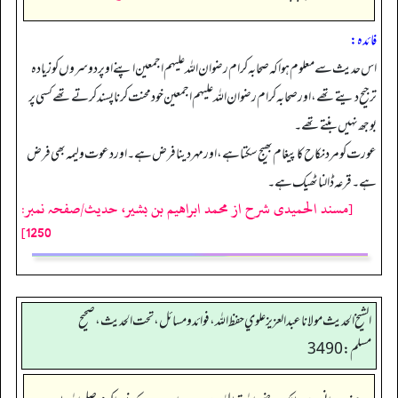
فائدہ:
اس حدیث سے معلوم ہوا کہ صحابہ کرام رضوان اللہ علیہم اجمعین اپنے اوپر دوسروں کو زیادہ
ترجیح دیتے تھے، اور صحابہ کرام رضوان اللہ علیہم اجمعین خود محنت کرنا پسند کرتے تھے کسی پر
بوجھ نہیں بنتے تھے۔
عورت کو مرد نکاح کا پیغام بھیج سکتا ہے، اور مہر دینا فرض ہے۔ اور دعوت ولیمہ بھی فرض
ہے۔ قرعہ ڈالنا ٹھیک ہے۔
[مسند الحمیدی شرح از محمد ابراهيم بن بشير، حدیث/صفحہ نمبر:
1250]
الشيخ الحديث مولانا عبدالعزيز علوي حفظ الله، فوائد و مسائل، تحت الحديث ، صحيح
مسلم: 3490