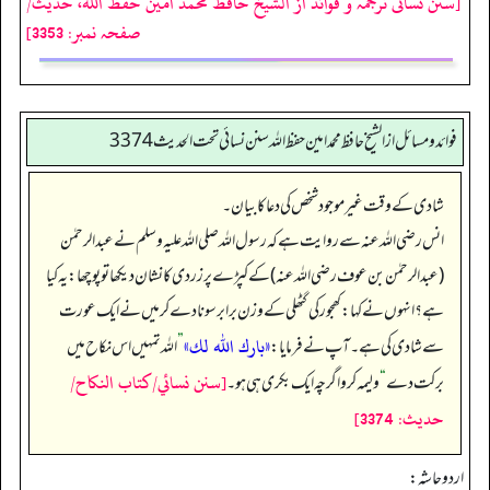
[سنن نسائی ترجمہ و فوائد از الشیخ حافظ محمد امین حفظ اللہ، حدیث/
صفحہ نمبر: 3353]
فوائد ومسائل از الشيخ حافظ محمد امين حفظ الله سنن نسائي تحت الحديث3374
شادی کے وقت غیر موجود شخص کی دعا کا بیان۔
انس رضی الله عنہ سے روایت ہے کہ رسول اللہ صلی اللہ علیہ وسلم نے عبدالرحمٰن
(عبدالرحمٰن بن عوف رضی اللہ عنہ) کے کپڑے پر زردی کا نشان دیکھا تو پوچھا: یہ کیا
ہے؟ انہوں نے کہا: کھجور کی گٹھلی کے وزن برابر سونا دے کر میں نے ایک عورت
«بارك اللہ لك»
سے شادی کی ہے۔ آپ نے فرمایا:
”
اللہ تمہیں اس نکاح میں
[سنن نسائي/كتاب النكاح/
برکت دے
“
ولیمہ کرو اگرچہ ایک بکری ہی ہو۔
حدیث: 3374]
اردو حاشہ: