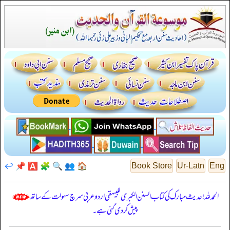
↩️
📌
🅰️
🧩
🔍
👥
🏠
Book Store
Ur-Latn
Eng
الحمدللہ! حدیث مبارک کی کتاب السنن الكبرى للبيهقي اردو عربی سرچ سہولت کے ساتھ
پیش کر دی گئی ہے۔