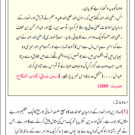
دولہا کو ہدیہ و تحفہ دینے کا بیان۔
انس رضی الله عنہ کہتے ہیں کہ رسول اللہ صلی اللہ علیہ وسلم نے قریش اور انصار کے
درمیان مواخات یعنی بھائی چارہ قائم کر دیا، تو سعد بن ربیع اور عبدالرحمٰن بن عوف
رضی اللہ عنہما کو ایک دوسرے کا بھائی بنا دیا۔ سعد (انصاری) رضی اللہ عنہ نے ان
سے کہا: میرے پاس مال ہے اس کا آدھا تمہارا ہے اور آدھا میرا اور میری دو
بیویاں ہیں تو دیکھو ان میں سے جو تمہیں زیادہ اچھی لگے اسے میں طلاق دے دیتا
ہوں، جب وہ عدت گزار کر پاک و صاف ہو جائے تو تم اس سے شادی کر لو۔
[سنن نسائي/كتاب النكاح/
عبدال۔۔۔۔ (مکمل حدیث اس نمبر پر پڑھیے۔)
حدیث: 3390]
اردو حاشہ:
(1)
مہاجرین اور انصار کے درمیان مواخات کا وسیع سلسلہ انسانی تاریخ کا ایک عظیم اور بے
مثال کارنامہ ہے۔ کوئی اور دین‘ نظریہ یا تحریک اس کی مثال پیش کرنے سے قاصر ہے۔ جس
نے غیر رشتہ دار لوگوں کو ماں جائے بھائیوں سے بڑھ کر ایک دوسرے کے ساتھ جوڑ دیا‘