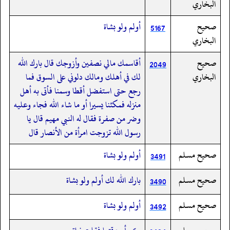
البخاري
صحيح
أولم ولو بشاة
5167
البخاري
صحيح
أقاسمك مالي نصفين وأزوجك قال بارك الله
2049
البخاري
لك في أهلك ومالك دلوني على السوق فما
رجع حتى استفضل أقطا وسمنا فأتى به أهل
منزله فمكثنا يسيرا أو ما شاء الله فجاء وعليه
وضر من صفرة فقال له النبي مهيم قال يا
رسول الله تزوجت امرأة من الأنصار قال
صحيح مسلم
أولم ولو بشاة
3491
صحيح مسلم
بارك الله لك أولم ولو بشاة
3490
صحيح مسلم
أولم ولو بشاة
3492