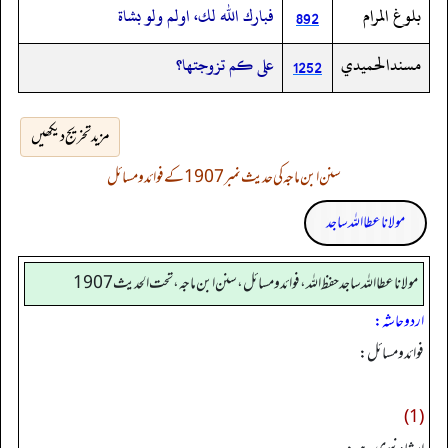
بلوغ المرام
‏‏‏‏فبارك الله لك،‏‏‏‏ اولم ولو بشاة
892
مسندالحميدي
على كم تزوجتها؟
1252
مزید تخریج دیکھیں
سنن ابن ماجہ کی حدیث نمبر 1907 کے فوائد و مسائل
مولانا عطا اللہ ساجد
مولانا عطا الله ساجد حفظ الله، فوائد و مسائل، سنن ابن ماجه، تحت الحديث1907
اردو حاشہ:
فوائد ومسائل:
(1)