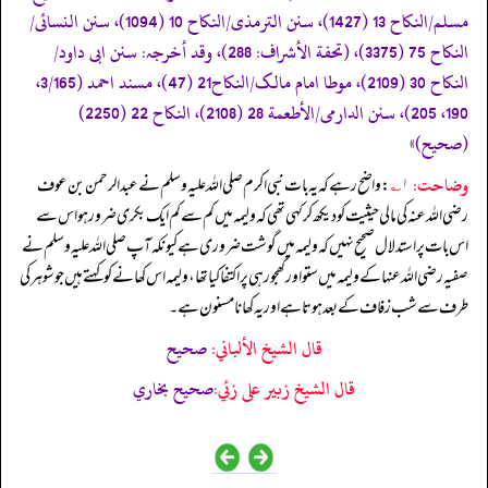
مسلم/النکاح 13 (1427)، سنن الترمذی/النکاح 10 (1094)، سنن النسائی/
النکاح 75 (3375)، (تحفة الأشراف: 288)، وقد أخرجہ: سنن ابی داود/
النکاح 30 (2109)، موطا امام مالک/النکاح21 (47)، مسند احمد (3/165،
190، 205)، سنن الدارمی/الأطعمة 28 (2108)، النکاح 22 (2250)
(صحیح)»
وضاحت:
۱؎
: واضح رہے کہ یہ بات نبی اکرم صلی اللہ علیہ وسلم نے عبدالرحمن بن عوف
رضی اللہ عنہ کی مالی حیثیت کو دیکھ کر کہی تھی کہ ولیمہ میں کم سے کم ایک بکری ضرور ہو اس سے
اس بات پر استدلال صحیح نہیں کہ ولیمہ میں گوشت ضروری ہے کیونکہ آپ صلی اللہ علیہ وسلم نے
صفیہ رضی اللہ عنہا کے ولیمہ میں ستو اور کھجور ہی پر اکتفا کیا تھا، ولیمہ اس کھانے کو کہتے ہیں جو شوہر کی
طرف سے شب زفاف کے بعد ہوتا ہے اور یہ کھانا مسنون ہے۔
قال الشيخ الألباني:
صحيح
قال الشيخ زبير على زئي:
صحيح بخاري