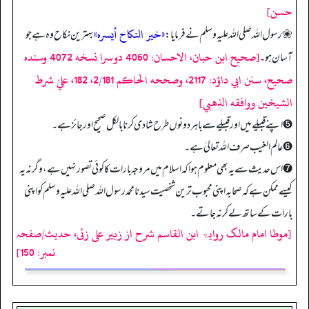
حسن]
«خير النكاح أيسره»
❀ رسول اللہ صلی اللہ علیہ وسلم نے فرمایا:
بہترین نکاح وہ ہے جو
[صحيح ابن حبان، الاحسان: 4060 دوسرا نسخه 4072 وسنده
آسان ہو۔
صحيح، سنن ابي داؤد: 2117، وصححه الحاكم 2/181، 182، عليٰ شرط
الشيخين ووافقه الذهبي]
➎ اپنے قبیلے میں اور قبیلے سے باہر دونوں طرح شادی کرنا بالکل صحیح اور جائز ہے۔
➏ عالم الغیب صرف اللہ تعالیٰ ہے۔
➐ اس حدیث سے یہ بھی معلوم ہوا کہ اسلام میں مروجہ بارات کا کوئی تصور نہیں ہے، وگرنہ یہ
کیسے ممکن ہے کہ صحابہ اپنی محبوب ترین شخصیت سیدنا محمد رسول اللہ صلی اللہ علیہ وسلم کو اپنی
بارات کے ساتھ لے کر نہ جاتے۔
[موطا امام مالک روایۃ ابن القاسم شرح از زبیر علی زئی، حدیث/صفحہ
نمبر: 150]