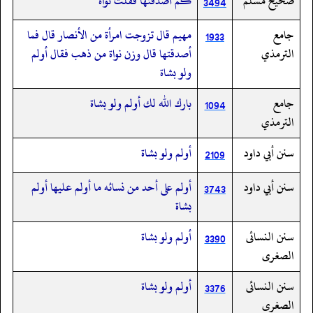
صحيح مسلم
كم أصدقتها فقلت نواة
3494
جامع
مهيم قال تزوجت امرأة من الأنصار قال فما
1933
الترمذي
أصدقتها قال وزن نواة من ذهب فقال أولم
ولو بشاة
جامع
بارك الله لك أولم ولو بشاة
1094
الترمذي
سنن أبي داود
أولم ولو بشاة
2109
سنن أبي داود
أولم على أحد من نسائه ما أولم عليها أولم
3743
بشاة
سنن النسائى
أولم ولو بشاة
3390
الصغرى
سنن النسائى
أولم ولو بشاة
3376
الصغرى