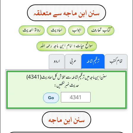
سنن ابن ماجه سے متعلقہ
کتاب تعارف
ابواب
احادیث
رواۃ الحدیث
سوانح حیات: امام ابن ماجہ رحمہ اللہ
تمام کتب
ترقیم شاملہ
عربی
اردو
سنن ابن ماجہ میں ترقیم شاملہ سے تلاش کل احادیث (4341)
حدیث نمبر لکھیں:
سنن ابن ماجه