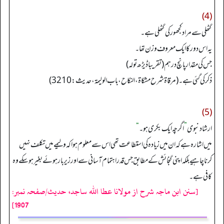
(4)
گٹھلی سے مراد کجھور کی گٹھلی ہے۔
یہ اس دور کا ایک معروف وزن تھا۔
جس کی مقدار پانچ درہم (تقریبا ڈیڑھ تولہ)
ذکر کی گئی ہے۔ (مرقاۃ شرح مشکاۃ، النکاح، باب الولیمة، حدیث: 3210)
(5)
ارشاد نبوی
”
اگرچہ ایک بکری ہو۔
“
میں اشارہ ہے کہ ان میں زیادہ کی استطاعت تھی اس سے معلوم ہوا کہ ولیمے میں تکلف نہیں
کرنا چاہیے بلکہ اپنی گنجائش کے مطابق جس قدر اہتمام آسانی سے اور زیر بار ہوئے بغیر ہو سکے وہ
کافی ہے۔
[سنن ابن ماجہ شرح از مولانا عطا الله ساجد، حدیث/صفحہ نمبر:
1907]