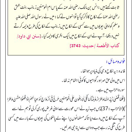
ثابت کہتے ہیں: انس بن مالک رضی اللہ عنہ کے پاس ام المؤمنین زینب بنت جحش
رضی اللہ عنہا کے نکاح کا ذکر کیا گیا تو انہوں نے کہا: میں نے رسول اللہ صلی اللہ علیہ
وسلم کو اپنی بیویوں میں سے کسی کے نکاح میں زینب کے نکاح کی طرح ولیمہ کرتے
[سنن ابي داود/
نہیں دیکھا، آپ نے ان کے نکاح میں ایک بکری کا ولیمہ کیا۔
كتاب الأطعمة /حدیث: 3743]
فوائد ومسائل:
فائدہ: یہ نکاح وحی کی بنیاد پر ہوا تھا۔
اس میں ولی حق مہر اور گواہیوں کا کوئی اہتمام نہ تھا۔
سورہ احزاب میں ہے۔
(فَلَمَّا قَضَىٰ زَيْدٌ مِّنْهَا وَطَرًا زَوَّجْنَاكَهَا لِكَيْ لَا يَكُونَ عَلَى الْمُؤْمِنِينَ حَرَجٌ فِي أَزْوَاجِ أَدْعِيَائِهِمْ إِذَا قَضَوْا مِنْهُنَّ وَطَرًا
ۚ) (الأحزاب:37) پس جب زید نے اس عورت سے اپنی غرض پوری کرلی تو ہم نے اسے
آپ کے نکاح میں دے دیا تاکہ مسلمانوں پر اپنے لےپالکوں کی بیویوں کے بارے میں کسی
طرح کی تنگی نہ رہے جب وہ ان سے اپنا جی بھرلیں۔