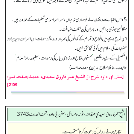
رسول صلی اللہ علیہ وسلم نے سیدہ صفیہ رضی اللہ کے ولیمہ میں ستو ہی پیش فرمائے تھے۔
5: اس اعتبار سے دیکھا جائے تو ہماری شادیاں، سراسر اسلامی تعلیمات کے خلاف ہیں۔
مثلا لمبی چوڑی براتیں اور پھر ان کی پر تکلف ضیافت۔
اسی طرح ولیمے میں انواع واقسام کے کھانوں کی بھر مار اور دیگر رسومات اس اسراف وتبذیر اور
فضولیات کی اسلام میں کوئی گنجائش نہیں۔
(تفصیل کے لیےدیکھیں
”
مسنون نکاح اور شادی بیاں کی رسومات، مطبوعہ دار السلام
“
تالیف.. حافظ صلاح الدین یوسف صاحب)
[سنن ابی داود شرح از الشیخ عمر فاروق سعیدی، حدیث/صفحہ نمبر:
2109]
الشيخ عمر فاروق سعيدي حفظ الله، فوائد و مسائل، سنن ابي داود ، تحت الحديث 3743
نکاح ہونے پر ولیمہ کی دعوت کرنا مستحب ہے۔