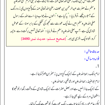
حضرت انس بن مالک رضی اللہ تعالیٰ عنہ سے روایت ہے کہ نبی اکرم صلی اللہ علیہ
وسلم نے حضرت عبدالرحمٰن بن عوف رضی اللہ تعالیٰ عنہ کے (کپڑوں) پر زرد رنگ
کے آثار دیکھے، تو فرمایا:
”
یہ کیا ہے؟
“
انہوں نے جواب دیا، اے اللہ کے رسول
صلی اللہ علیہ وسلم ! میں نے ایک عورت سے کھجور کی گٹھلی کے برابر سونا، کے عوض
شادی کی ہے، آپ صلی اللہ علیہ وسلم نے فرمایا:
”
اللہ تعالیٰ تمہیں برکت دے، ولیمہ
[صحيح مسلم، حديث نمبر:3490]
کرو، خواہ ایک بکری ہی ہو۔
“
حدیث حاشیہ:
فوائد ومسائل:
1۔
امام مالک رحمۃ اللہ علیہ کے نزدیک کپڑوں پر زعفران چھڑکنا جائز ہے،
امام ابو حنیفہ رحمۃ اللہ علیہ اور شافعی رحمۃ اللہ علیہ،
کے نزدیک جائز نہیں ہے اور بعض حضرات کے نزدیک شادی کے وقت رنگدار خوشبو کا
استعمال مرد کے لیے بھی جائز ہے،
لیکن عام طور پر یہی کیا جاتا ہے یہ رنگ عورت کی خوشبو سے لگ گیا تھا۔