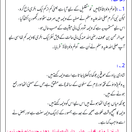
1؎:
(أولم ولو بشأة) میں
”
لو
“
تقلیل کے لیے آیا ہے یعنی کم ازکم ایک بکری ذبح کرو،
لیکن نبی اکرم صلی اللہ علیہ وسلم نے صفیہ کے ولیمہ میں صرف ستواورکجھورپر اکتفاکیا،
اس لیے مستحب یہ ہے کہ ولیمہ شوہر کی مالی حیثیت کے حسب حال ہو،
عبدالرحمن بن عوف رضی اللہ عنہ کی مالی حالت کے پیش نظرایک بکری کا ولیمہ کم تھا اسی لیے
آپ صلی اللہ علیہ وسلم نے اُن سے
”
أَولِم وَلَو بِشَأة
“
فرمایا۔
2؎:
شادی بیاہ کے موقع پر جو کھانا کھلایا جاتا ہے اسے ولیمہ کہتے ہیں،
یہ ولم (واؤکے فتحہ اورلام کے سکون کے ساتھ) سے مشتق ہے جس کے معنی اکٹھا اور جمع
ہونے کے ہیں،
چونکہ میاں بیوی اکٹھا ہوتے ہیں اس لیے اس کو ولیمہ کہتے ہیں،
ولیمہ کا صحیح وقت خلوت صحیحہ کے بعد ہے جمہور کے نزدیک ولیمہ سنت ہے اوربعض نے
اسے واجب کہا ہے۔
[سنن ترمذي مجلس علمي دار الدعوة، نئى دهلى، حدیث/صفحہ نمبر: