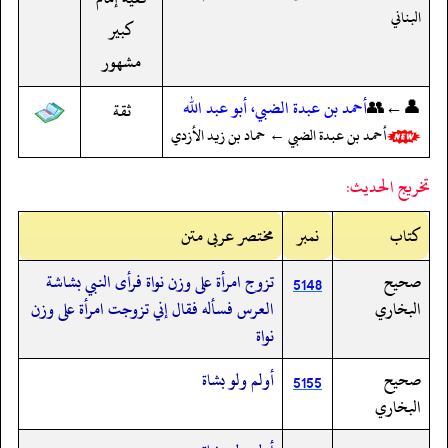
البناني
كبير
مشهور
👤←👥
أحمد بن عبدة الضبي، أبو عبد الله
ثقة
أحمد بن عبدة الضبي ← حماد بن زيد الأزدي
تخريج الحديث:
کتاب
نمبر
مختصر عربی متن
صحيح
تزوج امرأة على وزن نواة فرأى النبي بشاشة
5148
البخاري
العرس فسأله فقال إني تزوجت امرأة على وزن
نواة
صحيح
أولم ولو بشاة
5155
البخاري