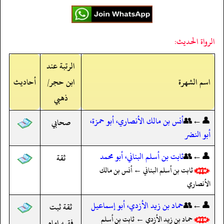
الرواة الحديث:
الرتبة عند
اسم الشهرة
ابن حجر/
أحاديث
ذهبي
👤←👥
أنس بن مالك الأنصاري، أبو حمزة،
صحابي
أبو النضر
👤←👥
ثابت بن أسلم البناني، أبو محمد
ثقة
ثابت بن أسلم البناني ← أنس بن مالك
الأنصاري
👤←👥
حماد بن زيد الأزدي، أبو إسماعيل
ثقة ثبت
حماد بن زيد الأزدي ← ثابت بن أسلم
فقيه إمام