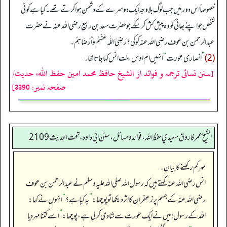
خصوصاً اس دور میں جب لوگ بلاوجہ ایک دوسرے کے دشمن ہوا کرتے تھے۔ کیا ہے کوئی
شخص جو اپنے بھائی کو وہ پیش کش کرسکے جو حضرت سعد بن ربیع رضی اللہ عنہ نے حضرت
عبدالرحمن بن عوف رضی اللہ عنہ کو کی؟ رَضِيَ اللّٰہ عَنْهمُ وَأَرْضَاهمُ۔
(2)
”
انصاری عورت
“
انہیں ام اوس بنت انس کہا جاتا تھا۔
[سنن نسائی ترجمہ و فوائد از الشیخ حافظ محمد امین حفظ اللہ، حدیث/
صفحہ نمبر: 3390]
الشيخ عمر فاروق سعيدي حفظ الله، فوائد و مسائل، سنن ابي داود ، تحت الحديث 2109
مہر کم رکھنے کا بیان۔
انس رضی اللہ عنہ کہتے ہیں کہ رسول اللہ صلی اللہ علیہ وسلم نے عبدالرحمٰن بن عوف
رضی اللہ عنہ کے جسم پر زعفران کا اثر دیکھا تو پوچھا:
”
یہ کیا ہے؟
“
انہوں نے کہا:
اللہ کے رسول! میں نے ایک عورت سے شادی کر لی ہے، پوچھا:
”
اسے کتنا مہر دیا