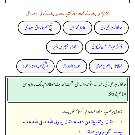
تخریج الحدیث کے تحت دیگر کتب سے حدیث کے فوائد و مسائل
حافظ زبیر علی زئی
حافظ محمد امین
الشیخ عمر فاروق سعیدی
ڈاکٹر عبدالرحمٰن فریوائی
محمد ابراہیم بن بشیر
مولانا عبد العزیز علوی
مولانا داود راز
الشیخ عبدالستار الحماد
حافظ زبير على زئي رحمه الله، فوائد و مسائل، تحت الحديث موطا امام مالك رواية ابن
القاسم 362
شادی پر حسب استطاعت ولیمہ کرنا مسنون ہے
«. . . فقال: زنة نواة من ذهب، فقال رسول الله صلى الله عليه
وسلم:
”
اولم ولو بشاة . . .»