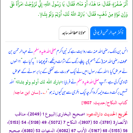
أَثَرَ صُفْرَةٍ، فَقَالَ: مَا هَذَا، أَوْ مَهْ؟، فَقَالَ: يَا رَسُولَ اللَّهِ، إِنِّي تَزَوَّجْتُ امْرَأَةً عَلَى
وَزْنِ نَوَاةٍ مِنْ ذَهَبٍ، فَقَالَ:" بَارَكَ اللَّهُ لَكَ، أَوْلِمْ وَلَوْ بِشَاةٍ".
ڈاکٹر عبدالرحمٰن فریوائی
مولانا عطا اللہ ساجد
انس بن مالک رضی اللہ عنہ سے روایت ہے کہ
نبی اکرم
صلی اللہ علیہ وسلم
نے عبدالرحمٰن بن
عوف رضی اللہ عنہ (کے جسم) پر پیلے رنگ کے اثرات دیکھے، تو پوچھا:
”
یہ کیا ہے
“
؟ انہوں
نے عرض کیا: اللہ کے رسول! میں نے ایک عورت سے گٹھلی کے برابر سونے کے عوض
«بارك الله لك أولم ولو بشاة»
شادی کر لی ہے، آپ
صلی اللہ علیہ وسلم
نے فرمایا:
”
اللہ
[سنن ابن ماجه/
تمہیں برکت دے ولیمہ کرو اگرچہ ایک بکری سے ہی کیوں نہ ہو
“
۱؎
۔
كتاب النكاح/حدیث: 1907]
تخریج الحدیث دارالدعوہ:
«‏‏‏‏صحیح البخاری/البیوع 1 (2049)، مناقب
الأنصار3 (3781)، 50 (3937)، النکاح 7 (5072)، 49 (5138)، 54 (5153)،
56 (5155)، 68 (5167)، الأدب 67 (6082)، الدعوات 53 (6383)، صحیح