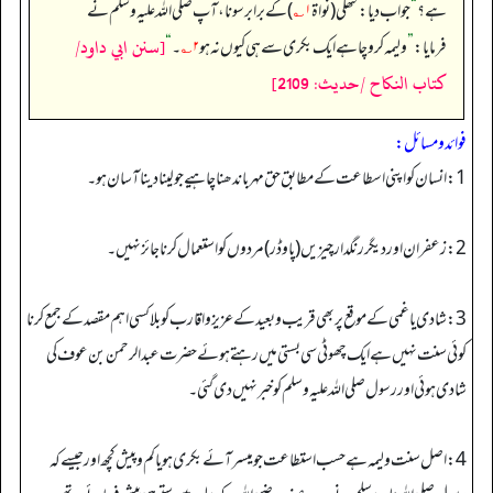
ہے؟
“
جواب دیا: گٹھلی (نواۃ
۱؎
) کے برابر سونا، آپ صلی اللہ علیہ وسلم نے
[سنن ابي داود/
فرمایا:
”
ولیمہ کرو چاہے ایک بکری سے ہی کیوں نہ ہو
۲؎
۔‏‏‏‏
“
كتاب النكاح /حدیث: 2109]
فوائد ومسائل:
1: انسان کو اپنی اسطاعت کے مطابق حق مہر باندھنا چاہیے جو لینا دینا آسان ہو۔
2: زعفران اور دیگر رنگدار چیزیں (پاوڈر) مردوں کو استعمال کر نا جائز نہیں۔
3: شادی یا غمی کے موقع پر بھی قریب وبعید کے عزیزواقارب کو بلا کسی اہم مقصد کے جمع کرنا
کوئی سنت نہیں ہے ایک چھوٹی سی بستی میں رہتے ہوئے حضرت عبدالرحمن بن عوف کی
شادی ہوئی اور رسول صلی اللہ علیہ وسلم کو خبر نہیں دی گئی۔
4: اصل سنت ولیمہ ہے حسب استطاعت جو میسر آئے بکری ہو یا کم و پیش کچھ اور جیسے کہ