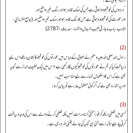
ارشاد نبوی ہے:
”
مردوں کی خوشبو وہ ہوتی ہے جس کی مہک ظاہر ہو اور رنگ غیر واضح ہو۔
اور عورتٔ کی خوشبو وہ ہوتی ہے جس کا رنگ ظاہر ہو اور مہک غیر واضح ہو۔ (جامع الترمذي،
الأدب، باب ماجاء فی طیب الرجال والنساء، حدیث: 2787)
(2)
رسول اللہ صلی اللہ علیہ وسلم نے صحابی کے لباس میں عورتوں کی خوشبو کا نشان دیکھا اس لیے
دریافت کیا کہ تم نے عورتوں کی خوشبو کیوں لگا رکھی ہے؟ اس میں ایک لطیف انداز سے تنبیہ
بھی ہے کہ اس کا استعمال تمہارے لیے مناسب نہیں۔
اور یہ اشارہ بھی ہے کہ اگر کوئی معقول عذر ہے تو بیان کرو۔
(3)
کسی میں غلطی دیکھ کر فوراً سختی کرنا درست نہیں بلکہ غلطی کرنے والے سے اس کی وجہ دریافت
کرنی چاہیے تاکہ اسے اتنی ہی تنبیہ کی جائے جتنی ضروری ہے۔