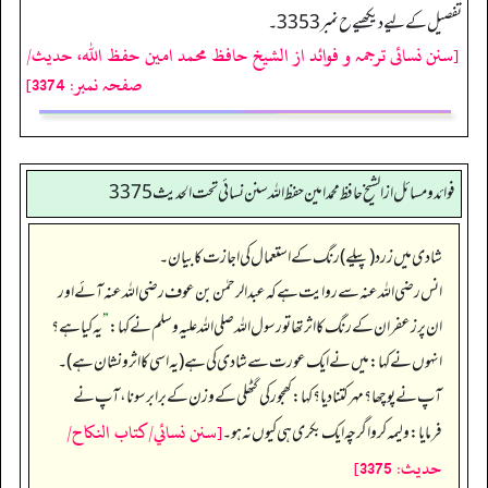
تفصیل کے لیے دیکھیے ح نمبر3353۔
[سنن نسائی ترجمہ و فوائد از الشیخ حافظ محمد امین حفظ اللہ، حدیث/
صفحہ نمبر: 3374]
فوائد ومسائل از الشيخ حافظ محمد امين حفظ الله سنن نسائي تحت الحديث3375
شادی میں زرد (پیلے) رنگ کے استعمال کی اجازت کا بیان۔
انس رضی الله عنہ سے روایت ہے کہ عبدالرحمٰن بن عوف رضی اللہ عنہ آئے اور
ان پر زعفران کے رنگ کا اثر تھا تو رسول اللہ صلی اللہ علیہ وسلم نے کہا:
”
یہ کیا ہے؟
انہوں نے کہا: میں نے ایک عورت سے شادی کی ہے (یہ اسی کا اثر و نشان ہے)۔
آپ نے پوچھا؟ مہر کتنا دیا؟ کہا: کھجور کی گٹھلی کے وزن کے برابر سونا، آپ نے
[سنن نسائي/كتاب النكاح/
فرمایا: ولیمہ کرو اگرچہ ایک بکری ہی کیوں نہ ہو۔
حدیث: 3375]