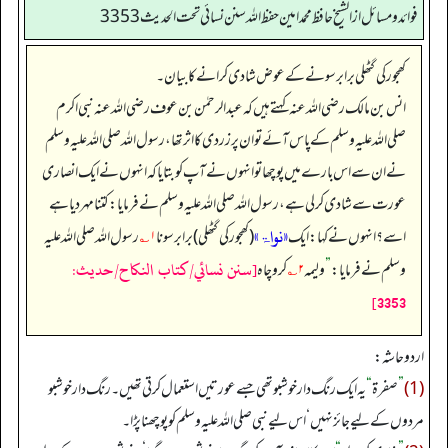
فوائد ومسائل از الشيخ حافظ محمد امين حفظ الله سنن نسائي تحت الحديث3353
کھجور کی گٹھلی برابر سونے کے عوض شادی کرانے کا بیان۔
انس بن مالک رضی الله عنہ کہتے ہیں کہ عبدالرحمٰن بن عوف رضی اللہ عنہ نبی اکرم
صلی اللہ علیہ وسلم کے پاس آئے تو ان پر زردی کا اثر تھا، رسول اللہ صلی اللہ علیہ وسلم
نے ان سے اس بارے میں پوچھا تو انہوں نے آپ کو بتایا کہ انہوں نے ایک انصاری
عورت سے شادی کر لی ہے، رسول اللہ صلی اللہ علیہ وسلم نے فرمایا: کتنا مہر دیا ہے
«نواۃ»
اسے؟ انہوں نے کہا: ایک
(کھجور کی گٹھلی) برابر سونا
۱؎
رسول اللہ صلی اللہ علیہ
[سنن نسائي/كتاب النكاح/حدیث:
وسلم نے فرمایا:
”
ولیمہ
۲؎
کرو چاہ
3353]
اردو حاشہ:
(1)
”
صفرۃ
“
یہ ایک رنگ دار خوشبو تھی جسے عورتیں استعمال کرتی تھیں۔ رنگ دار خوشبو
مردوں کے لیے جائز نہیں‘ اس لیے نبی صلی اللہ علیہ وسلم کو پوچھنا پڑا۔