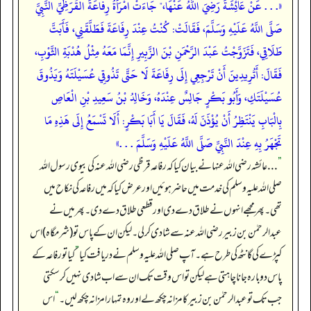
«. . . عَنْ عَائِشَةَ رَضِيَ اللَّهُ عَنْهَا،" جَاءَتْ امْرَأَةُ رِفاعَةَ الْقُرَظِيِّ النَّبِيَّ
صَلَّى اللَّهُ عَلَيْهِ وَسَلَّمَ، فَقَالَتْ: كُنْتُ عِنْدَ رِفَاعَةَ فَطَلَّقَنِي، فَأَبَتَّ
طَلَاقِي، فَتَزَوَّجْتُ عَبْدَ الرَّحْمَنِ بْنَ الزَّبِيرِ إِنَّمَا مَعَهُ مِثْلُ هُدْبَةِ الثَّوْبِ،
فَقَالَ: أَتُرِيدِينَ أَنْ تَرْجِعِي إِلَى رِفَاعَةَ لَا حَتَّى تَذُوقِي عُسَيْلَتَهُ وَيَذُوقَ
عُسَيْلَتَكِ، وَأَبُو بَكْرٍ جَالِسٌ عِنْدَهُ، وَخَالِدُ بْنُ سَعِيدِ بْنِ الْعَاصِ
بِالْبَابِ يَنْتَظِرُ أَنْ يُؤْذَنَ لَهُ، فَقَالَ يَا أَبَا بَكْرٍ: أَلَا تَسْمَعُ إِلَى هَذِهِ مَا
تَجْهَرُ بِهِ عِنْدَ النَّبِيِّ صَلَّى اللَّهُ عَلَيْهِ وَسَلَّمَ . . .»
”
. . . عائشہ رضی اللہ عنہا نے بیان کیا کہ رفاعہ قرظی رضی اللہ عنہ کی بیوی رسول اللہ
صلی اللہ علیہ وسلم کی خدمت میں حاضر ہوئیں اور عرض کیا کہ میں رفاعہ کی نکاح میں
تھی۔ پھر مجھے انہوں نے طلاق دے دی اور قطعی طلاق دے دی۔ پھر میں نے
عبدالرحمٰن بن زبیر رضی اللہ عنہ سے شادی کر لی۔ لیکن ان کے پاس تو (شرمگاہ) اس
کپڑے کی گانٹھ کی طرح ہے۔ آپ صلی اللہ علیہ وسلم نے دریافت کیا
”
کیا تو رفاعہ کے
پاس دوبارہ جانا چاہتی ہے لیکن تو اس وقت تک ان سے اب شادی نہیں کر سکتی
جب تک تو عبدالرحمٰن بن زبیر کا مزا نہ چکھ لے اور وہ تمہارا مزا نہ چکھ لیں۔
“
اس