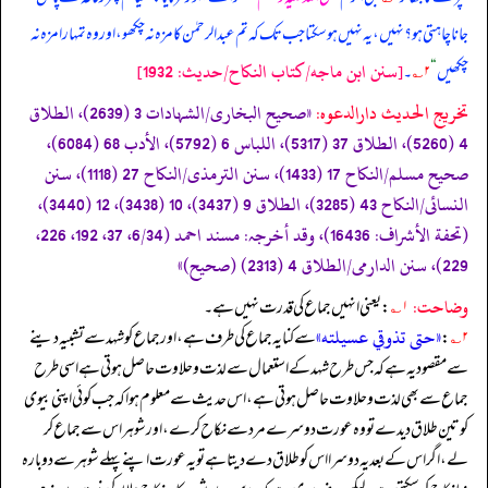
جانا چاہتی ہو؟ نہیں، یہ نہیں ہو سکتا جب تک کہ تم عبدالرحمٰن کا مزہ نہ چکھو، اور وہ تمہارا مزہ نہ
[سنن ابن ماجه/كتاب النكاح/حدیث: 1932]
چکھیں
“
۲؎
۔
تخریج الحدیث دارالدعوہ:
«‏‏‏‏صحیح البخاری/الشہادات 3 (2639)، الطلاق
4 (5260)، الطلاق 37 (5317)، اللباس 6 (5792)، الأدب 68 (6084)،
صحیح مسلم/النکاح 17 (1433)، سنن الترمذی/النکاح 27 (1118)، سنن
النسائی/النکاح 43 (3285)، الطلاق 9 (3437)، 10 (3438)، 12 (3440)،
(تحفة الأشراف: 16436)، وقد أخرجہ: مسند احمد (6/34، 37، 192، 226،
229)، سنن الدارمی/الطلاق 4 (2313) (صحیح)»
وضاحت:
۱؎
: یعنی انہیں جماع کی قدرت نہیں ہے۔
«حتى تذوقي عسيلته»
۲؎
:
سے کنایہ جماع کی طرف ہے، اور جماع کو شہد سے تشبیہ دینے
سے مقصود یہ ہے کہ جس طرح شہد کے استعمال سے لذت و حلاوت حاصل ہوتی ہے اسی طرح
جماع سے بھی لذت و حلاوت حاصل ہوتی ہے، اس حدیث سے معلوم ہوا کہ جب کوئی اپنی بیوی
کو تین طلاق دیدے تو وہ عورت دوسرے مرد سے نکاح کرے،اور شوہر اس سے جماع کر
لے، اگر اس کے بعد یہ دوسرا اس کو طلاق دے دیتا ہے تو یہ عورت اپنے پہلے شوہر سے دوبارہ