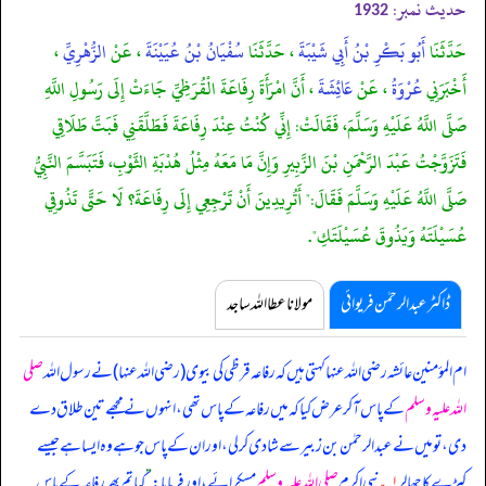
حدیث نمبر:
1932
حَدَّثَنَا
أَبُو بَكْرِ بْنُ أَبِي شَيْبَةَ
، حَدَّثَنَا
سُفْيَانُ بْنُ عُيَيْنَةَ
، عَنْ
الزُّهْرِيِّ
،
أَخْبَرَنِي
عُرْوَةُ
، عَنْ
عَائِشَةَ
، أَنَّ امْرَأَةَ رِفَاعَةَ الْقُرَظِيِّ جَاءَتْ إِلَى رَسُولِ اللَّهِ
صَلَّى اللَّهُ عَلَيْهِ وَسَلَّمَ، فَقَالَتْ: إِنِّي كُنْتُ عِنْدَ رِفَاعَةَ فَطَلَّقَنِي فَبَتَّ طَلَاقِي
فَتَزَوَّجْتُ عَبْدَ الرَّحْمَنِ بْنَ الزَّبِيرِ وَإِنَّ مَا مَعَهُ مِثْلُ هُدْبَةِ الثَّوْبِ، فَتَبَسَّمَ النَّبِيُّ
صَلَّى اللَّهُ عَلَيْهِ وَسَلَّمَ فَقَالَ:" أَتُرِيدِينَ أَنْ تَرْجِعِي إِلَى رِفَاعَةَ؟ لَا حَتَّى تَذُوقِي
عُسَيْلَتَهُ وَيَذُوقَ عُسَيْلَتَكِ".
ڈاکٹر عبدالرحمٰن فریوائی
مولانا عطا اللہ ساجد
ام المؤمنین عائشہ رضی اللہ عنہا کہتی ہیں کہ
رفاعہ قرظی کی بیوی (رضی اللہ عنہا) نے رسول اللہ
صلی
اللہ علیہ وسلم
کے پاس آ کر عرض کیا کہ میں رفاعہ کے پاس تھی، انہوں نے مجھے تین طلاق دے
دی، تو میں نے عبدالرحمٰن بن زبیر سے شادی کر لی، اور ان کے پاس جو ہے وہ ایسا ہے جیسے
کپڑے کا جھالر
۱؎
نبی اکرم
صلی اللہ علیہ وسلم
مسکرائے، اور فرمایا:
”
کیا تم پھر رفاعہ کے پاس