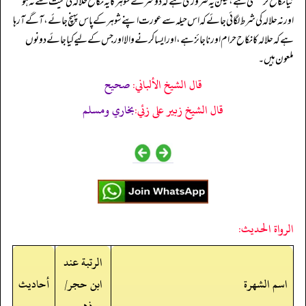
نیا نکاح کر سکتی ہے، لیکن یہ ضروری ہے کہ دوسرے شوہر کا یہ نکاح حلالہ کی نیت سے نہ ہو
اور نہ حلالہ کی شرط لگائی جائے کہ اس حیلہ سے عورت اپنے شوہر کے پاس پہنچ جائے، آگے آ رہا
ہے کہ حلالہ کا نکاح حرام اور ناجائز ہے، اور ایسا کرنے والا اور جس کے لیے کیا جائے دونوں
ملعون ہیں۔
قال الشيخ الألباني:
صحيح
قال الشيخ زبير على زئي:
بخاري ومسلم
الرواة الحديث:
الرتبة عند
اسم الشهرة
ابن حجر/
أحاديث
ذهبي