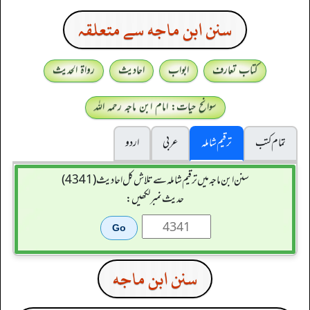
سنن ابن ماجه سے متعلقہ
کتاب تعارف
ابواب
احادیث
رواۃ الحدیث
سوانح حیات: امام ابن ماجہ رحمہ اللہ
تمام کتب
ترقیم شاملہ
عربی
اردو
سنن ابن ماجہ میں ترقیم شاملہ سے تلاش کل احادیث (4341)
حدیث نمبر لکھیں:
سنن ابن ماجه