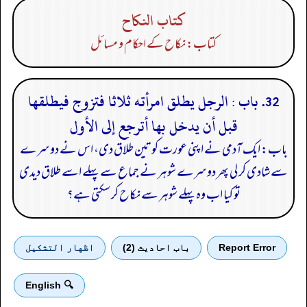
كتاب النكاح
کتاب: نکاح کے احکام و مسائل
32. باب : الرجل يطلق امرأته ثلاثا فتزوج فيطلقها
قبل أن يدخل بها أترجع إلى الأول
باب: ایک آدمی نے اپنی عورت کو تین طلاق دی، اس نے دوسرے
سے شادی کر لی پھر دوسرے شوہر نے جماع سے پہلے اسے طلاق دیدی
تو کیا اب وہ پہلے شوہر سے نکاح کر سکتی ہے؟
Report Error
باب احادیث (2)
اظهار التشكيل
🔍 English