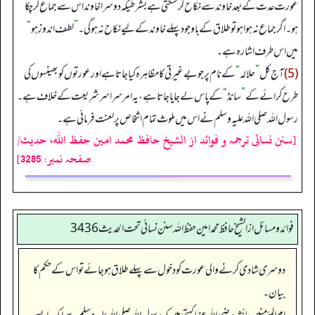
عورت عدت کے بعد خاوند سے نکاح کرسکتی ہے بشرطیکہ دوسرا خاوند اس سے جماع کرچکا
ہو۔ اگر جماع نہ ہوا ہو تو طلاق کے باوجود پہلے خاوند کے لیے نکاح نہ ہو گی۔
”
لطف اندوز ہو
“
میں اس طرف اشارہ ہے۔
(5)
آج کل
”
حلالہ
“
کے نام پر جو بے غیرتی کا مظاہرہ کیا جاتا ہے اور عورتوں کو بھینسوں کی
طرح کرائے کے
”
سانڈ
“
کے پاس لے جایا جاتا ہے، یہ امر سراسر شریعت کے خلاف ہے۔
رسول اللہ صلی اللہ علیہ وسلم نے اس میں ملوث تمام اشخاص پر لعنت فرمائی ہے۔
[سنن نسائی ترجمہ و فوائد از الشیخ حافظ محمد امین حفظ اللہ، حدیث/
صفحہ نمبر: 3285]
فوائد ومسائل از الشيخ حافظ محمد امين حفظ الله سنن نسائي تحت الحديث3436
دوسری شادی کرنے والی عورت کو دخول سے پہلے طلاق ہو جائے تو اس کے حکم کا
بیان۔