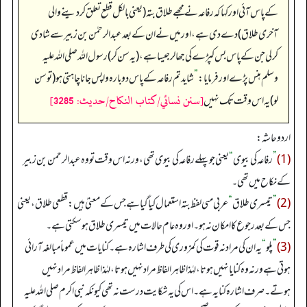
کے پاس آئی اور کہا کہ رفاعہ نے مجھے طلاق بتہ (یعنی بالکل قطع تعلق کر دینے والی
آخری طلاق) دے دی ہے، اور میں نے ان کے بعد عبدالرحمٰن بن زبیر سے شادی
کر لی جن کے پاس بس کپڑے کی جھالر جیسا ہے، (یہ سن کر) رسول اللہ صلی اللہ علیہ
وسلم ہنس پڑے اور فرمایا:
”
شاید تم رفاعہ کے پاس دوبارہ واپس جانا چاہتی ہو (تو سن
[سنن نسائي/كتاب النكاح/حدیث: 3285]
لو) یہ اس وقت تک نہیں
اردو حاشہ:
(1)
”
رفاعہ کی بیوی
“
یعنی جو پہلے رفاعہ کی بیوی تھی، ورنہ اس وقت تو وہ عبدالرحمن بن زبیر
کے نکاح میں تھی۔
(2)
”
تیسری طلاق
“
عربی مںی لفظ بتہ استعمال کیا گیا ہے جس کے معنیٰ ہیں: قطعی طلاق، یعنی
جس کے بعد رجوع کا امکان نہ ہو۔ اور وہ عام حالات میں تیسری طلاق ہوسکتی ہے۔
(3)
”
پلو
“
یہ ان کی مرادنہ قوت کی کمزوری کی طرف اشارہ ہے۔ کنایات میں عموماً مبالغہ آرائی
ہوتی ہے ورنہ وہ کنایا نہیں ہوتا، لہٰذا ظاہر الفاظ مراد نہیں ہوتا، لہٰذا ظاہر الفاظ مراد نہیں
ہوتے۔ صرف اشارہ کنایہ ہے۔ اس کی یہ شکایت درست نہ تھی کیونکہ نبی اکرم صلی اللہ علیہ