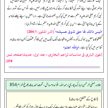
”
ایک عورت جس کا نام
”
غمیصاء
“
یا
”
رمیصاء
“
تھا نبی کریم صلی اللہ علیہ وسلم کی خدمت میں
حاضر ہوتی ہے اپنے شوہر کی شکایت کرنے کہ وہ جماع پر قادر نہیں ہے، تو اس کے شوہر نے
نبی کریم صلی اللہ علیہ وسلم سے عرض کیا کہ یہ جھوٹ بولتی ہے۔ دراصل یہ اپنے پہلے خاوند
کے پاس جانا چاہتی ہے، اس پر نبی کریم صلی اللہ علیہ وسلم نے ارشاد فرمایا:
«ليس ذالك لها حتى تذوق عسيلته»
[الدر المنثور: 284/1]
“
گفتگو کا حاصل یہ ہوا کہ مذکورہ تینوں واقعات الگ الگ ہیں جن کا ذکر مختلف کتب احادیث و
«والله اعلم»
تفاسیر میں کیا گیا ہے۔
[عون الباری فی مناسبات تراجم البخاری ، جلد اول، حدیث/صفحہ نمبر:
378]
علامه صفي الرحمن مبارك پوري رحمه الله، فوائد و مسائل، تحت الحديث بلوغ المرام 854
(نکاح کے متعلق احادیث)
سیدہ عائشہ رضی اللہ عنہا سے روایت ہے کہ ایک مرد نے اپنی بیوی کو تین طلاقیں