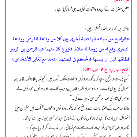
بعض حضرات نے ان دو واقعات کو ایک ہی شمار کیا ہے۔
حافظ ابن حجر رحمہ اللہ رقمطراز ہیں:
«فالواضح من سياقه انها قصة أخرى وان كلا من رفاعة القرظي ورفاعة
النضري وقع له من زوجة له طلاق فتزوج كلا منهما عبدالرحمن بن الزبير
فطلقها قبل ان يمسها فالحكم فى قصتهما متحد مع تغاير الأشخاص.»
[فتح الباري، ج 9، ص: 581]
”
سیاق سے واضح یہ ہے کہ مذکورہ دونوں واقعات الگ الگ ہیں۔ کیونکہ پہلا واقعہ رفاعہ بن
سموال کی بیوی کا ہے، اور دوسرا واقعہ رفاعہ بن وہب کا ہے، اور دونوں عورتوں نے
دوسری شادی عبدالرحمن بن زبیر سے کی۔
“
حافظ صاحب کے اقتباسات سے واضح ہوا کہ مذکورہ دونوں واقعات مختلف ہیں مگر ان میں
اشتراک اس بات کا ہے کہ دونوں خاتوں نے نکاح عبدالرحمن بن زبیر سے کیا تھا۔
تیسرا واقعہ بھی اسی نوعیت کا ہے جسے امام نسائی رحمہ اللہ نے ذکر فرمایا ہے کہ: