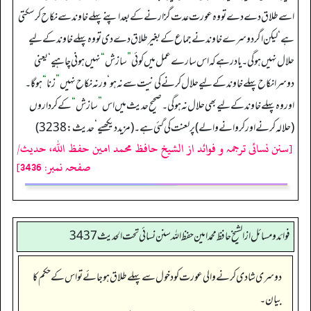
اسے طلاق دے دے تو وہ عورت عدت گزارنے کے بعد اپنے پہلے خاوند سے نکاح کرسکتی
ہے‘ لیکن اگر دوسرے خاوند نے جماع کے بغیر طلاق دے دی تو وہ پہلے خاوند کے لیے
حلال نہیں ہوگی۔ یاد رہے کہ اس سارے عمل میں کوئی
”
سازش
“
نہیں ہونی چاہیے‘ یعنی
دوسرا نکاح پہلے خاوند کے لیے حلال کرنے کی نیت سے نہ ہو‘ ورنہ نکاح نہیں
”
زنا
“
ہوگا۔
اور وہ پہلے خاوند کے لیے بھی حلال نہ ہوگی۔ صحیح حدیث میں اس
”
سازش
“
کے کرداروں
(حلالہ کرنے اور کروانے والے) پر لعنت کی گئی ہے۔ (مزید دیکھیے‘ حدیث:3238)
[سنن نسائی ترجمہ و فوائد از الشیخ حافظ محمد امین حفظ اللہ، حدیث/
صفحہ نمبر: 3436]
فوائد ومسائل از الشيخ حافظ محمد امين حفظ الله سنن نسائي تحت الحديث3437
دوسری شادی کرنے والی عورت کو دخول سے پہلے طلاق ہو جائے تو اس کے حکم کا
بیان۔