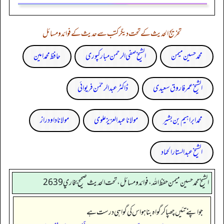
تخریج الحدیث کے تحت دیگر کتب سے حدیث کے فوائد و مسائل
محمد حسین میمن
الشیخ صفی الرحمن مبارکپوری
حافظ محمد امین
الشیخ عمر فاروق سعیدی
ڈاکٹر عبدالرحمٰن فریوائی
محمد ابراہیم بن بشیر
مولانا عبد العزیز علوی
مولانا داود راز
الشیخ عبدالستار الحماد
الشيخ محمد حسين ميمن حفظ الله، فوائد و مسائل، تحت الحديث صحيح بخاري 2639
جو اپنے تئیں چھپا کر گواہ بنا ہو اس کی گواہی درست ہے