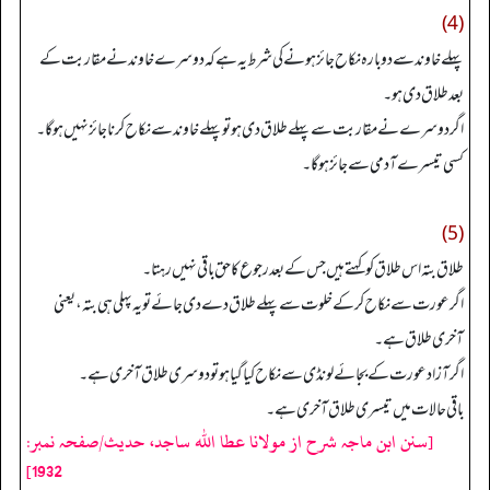
(4)
پہلے خاوند سے دوبارہ نکاح جائز ہونے کی شرط یہ ہے کہ دوسرے خاوند نے مقاربت کے
بعد طلاق دی ہو۔
اگر دوسرے نے مقاربت سے پہلے طلاق دی ہو تو پہلے خاوند سے نکاح کرنا جائز نہیں ہو گا۔
کسی تیسرے آدمی سے جائز ہو گا۔
(5)
طلاق بتہ اس طلاق کو کہتے ہیں جس کے بعد رجوع کا حق باقی نہیں رہتا۔
اگر عورت سےنکاح کر کے خلوت سے پہلے طلاق دے دی جائے تو یہ پہلی ہی بتہ، یعنی
آخری طلاق ہے۔
اگر آزاد عورت کے بجائے لونڈی سے نکاح کیا گیا ہو تو دوسری طلاق آخری ہے۔
باقی حالات میں تیسری طلاق آخری ہے۔
[سنن ابن ماجہ شرح از مولانا عطا الله ساجد، حدیث/صفحہ نمبر:
1932]