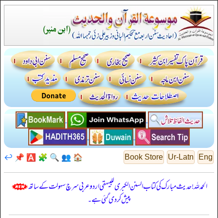
↩️
📌
🅰️
🧩
🔍
👥
🏠
Book Store
Ur-Latn
Eng
الحمدللہ! حدیث مبارک کی کتاب السنن الكبرى للبيهقي اردو عربی سرچ سہولت کے ساتھ
پیش کر دی گئی ہے۔