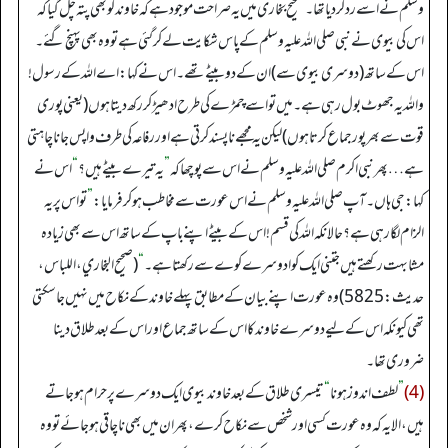
وسلم نے اسے رد کردیا تھا۔ صحیح بخاری میں یہ صراحت موجود ہے کہ خاوند کو بھی پتہ چل گیا کہ
اس کی بیوی نے نبی صلی اللہ علیہ وسلم کے پاس شکایت لے کر گئی ہے تو وہ بھی پہنچ گئے۔
اس کے ساتھ (دوسری بیوی سے) ان کے دو بیٹے تھے۔ اس نے کہا: اے اللہ کے رسول!
واللہ یہ جھوٹ بول رہی ہے۔ میں تو اسے چمڑے کی طرح ادھیڑ کر رکھ دیتا ہوں (یعنی پوری
قوت سے بھر پور جماع کرتا ہوں) لیکن یہ مجھے ناپسند کرتی ہے اور رفاعہ کی طرف واپس جانا چاہتی
ہے… پھر نبی اکرم صلی اللہ علیہ وسلم نے اس سے پوچھا کہ
”
یہ تیرے بیٹے ہیں؟
“
اس نے
کہا: جی ہاں۔ آپ صلی اللہ علیہ وسلم نے اس عورت سے مخاطب ہو کر فرمایا:
”
تو اس پر یہ
الزام لگا رہی ہے؟ حالانکہ اللہ کی قسم! اس کے بیٹے اپنے باپ کے ساتھ اس سے بھی زیادہ
مشابہت رکھتے ہیں جتنی ایک کوا دوسرے کوے سے رکھتا ہے۔
“
(صحیح البخاري، اللباس،
حدیث: 5825) وہ عورت اپنے بیان کے مطابق پہلے خاوند کے نکاح میں نہیں جاسکتی
تھی کیونکہ اس کے لیے دوسرے خاوند کا اس کے ساتھ جماع اور اس کے بعد طلاق دینا
ضروری تھا۔
(4)
”
لطف اندوز ہونا
“
تیسری طلاق کے بعد خاوند بیوی ایک دوسرے پر حرام ہوجاتے
ہیں، الا یہ کہ وہ عورت کسی اور شخص سے نکاح کرے، پھر ان میں بھی ناچاقی ہوجائے تو وہ