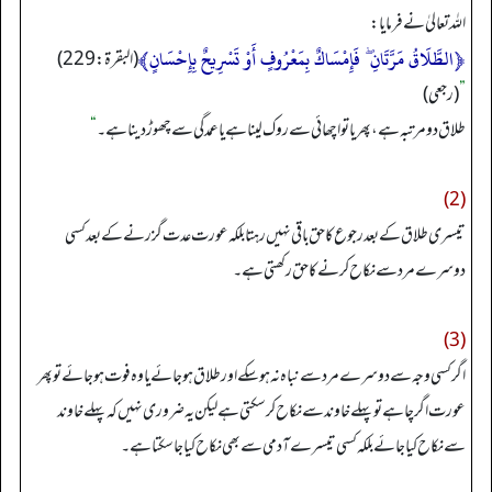
اللہ تعالیٰ نے فرمایا:
﴿الطَّلَاقُ مَرَّ‌تَانِ ۖ فَإِمْسَاكٌ بِمَعْرُ‌وفٍ أَوْ تَسْرِ‌يحٌ بِإِحْسَانٍ﴾
(البقرة: 229)
”
(رجعی)
طلاق دو مرتبہ ہے، پھر یا تو اچھائی سے روک لینا ہے یا عمدگی سے چھوڑ دینا ہے۔
“
(2)
تیسری طلاق کے بعد رجوع کا حق باقی نہیں رہتا بلکہ عورت عدت گزرنے کے بعد کسی
دوسرے مرد سے نکاح کرنے کا حق رکھتی ہے۔
(3)
اگر کسی وجہ سے دوسرے مرد سے نباہ نہ ہو سکے اور طلاق ہو جائے یا وہ فوت ہو جائے تو پھر
عورت اگر چاہے تو پہلے خاوند سے نکاح کر سکتی ہے لیکن یہ ضروری نہیں کہ پہلے خاوند
سےنکاح کیا جائے بلکہ کسی تیسرے آدمی سے بھی نکاح کیا جا سکتا ہے۔