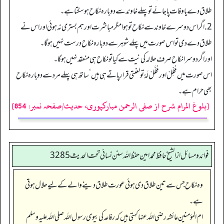
طلاق دے یا وفات پا جائے تو پہلے خاوند سے دوبارہ نکاح ہو سکتا ہے۔
2.اگر اس دوسرے خاوند سے نکاح تو ہوا مگر مباشرت اور ہم بستری نہ ہوئی اور اس نے
طلاق دے دی تو اس صورت میں پہلے شوہر سے دوبارہ نکاح درست نہیں ہوگا۔
اور اگر دوسرا نکاح صرف حلالہ کی نیت سے کیا تو نکاح ہی منعقد نہیں ہوگا۔
اس صورت میں مُحَلِّلْ اور مُحَلَّلْ لَہُ تو لعنتی قرار پاتے ہی ہیں‘ ساتھ ہی پہلے مرد سے دوبارہ نکاح
بھی حرام ہے۔
[بلوغ المرام شرح از صفی الرحمن مبارکپوری، حدیث/صفحہ نمبر: 854]
فوائد ومسائل از الشيخ حافظ محمد امين حفظ الله سنن نسائي تحت الحديث3285
وہ نکاح جس سے تین طلاق دی ہوئی عورت طلاق دینے والے کے لیے حلال ہوتی
ہے۔
ام المؤمنین عائشہ رضی الله عنہا کہتی ہیں کہ رفاعہ کی بیوی رسول اللہ صلی اللہ علیہ وسلم