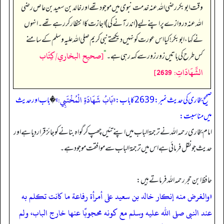
وقت ابوبکر رضی اللہ عنہ خدمت نبوی میں موجود تھے اور خالد بن سعید بن عاص رضی
اللہ عنہ دروازے پر اپنے لیے (اندر آنے کی) اجازت کا انتظار کر رہے تھے۔ انہوں
نے کہا، ابوبکر! کیا اس عورت کو نہیں دیکھتے نبی کریم صلی اللہ علیہ وسلم کے سامنے
[صحيح البخاري/كِتَاب
کس طرح کی باتیں زور زور سے کہہ رہی ہے۔
“
الشَّهَادَاتِ: 2639]
«بَابُ شَهَادَةِ الْمُخْتَبِي:»
صحیح بخاری کی حدیث نمبر: 2639 کا باب:
�
باب اور حدیث
میں مناسبت:
امام بخاری رحمہ اللہ نے ترجمۃ الباب میں اپنے تئیں چھپ کر گواہ بنانے کو جائز قرار دیا ہے اور
حدیث جو نقل فرمائی ہے اس میں ترجمۃ الباب سے موافقت موجود ہے۔
حافظ ابن حجر رحمہ اللہ فرماتے ہیں:
«والغرض منه إنكار خالد بن سعيد على أمرأة رفاعة ما كانت تكلم به
عند النبى صلى الله عليه وسلم مع كونه محجوبًا عنها خارج الباب، ولم