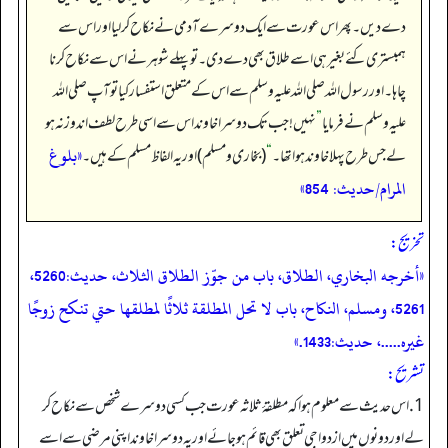
دے دیں۔ پھر اس عورت سے ایک دوسرے آدمی نے نکاح کر لیا اور اس سے
ہمبستری کئے بغیر ہی اسے طلاق بھی دے دی۔ تو پہلے شوہر نے اس سے نکاح کرنا
چاہا۔ اور رسول اللہ صلی اللہ علیہ وسلم سے اس کے متعلق استفسار کیا تو آپ صلی اللہ
علیہ وسلم نے فرمایا
”
نہیں! جب تک دوسرا خاوند اس سے اسی طرح لطف اندوز نہ ہو
«بلوغ
لے جس طرح پہلا خاوند ہوا تھا۔
“
(بخاری و مسلم) اور یہ الفاظ مسلم کے ہیں۔
المرام/حدیث: 854»
تخریج:
«أخرجه البخاري، الطلاق، باب من جوّز الطلاق الثلاث، حديث:5260،
5261، ومسلم، النكاح، باب لا تحل المطلقة ثلاثًا لمطلقها حتي تنكح زوجًا
غيره.....، حديث:1433.»
تشریح:
1. اس حدیث سے معلوم ہوا کہ مطلقۂ ثلاثہ عورت جب کسی دوسرے شخص سے نکاح کر
لے اور دونوں میں ازدواجی تعلق بھی قائم ہو جائے اور یہ دوسرا خاوند اپنی مرضی سے اسے