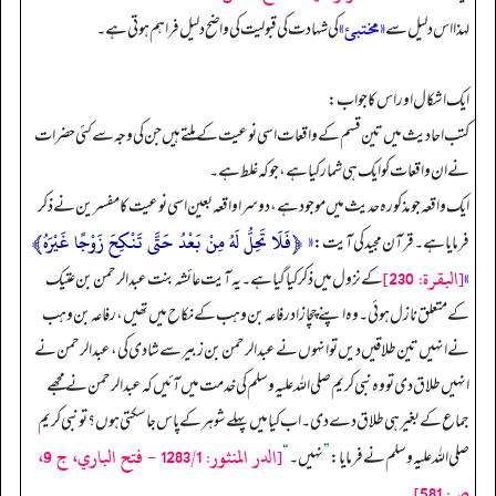
«مختبئ»
لہذا اس دلیل سے
کی شہادت کی قبولیت کی واضح دلیل فراہم ہوتی ہے۔
ایک اشکال اور اس کا جواب:
کتب احادیث میں تین قسم کے واقعات اسی نوعیت کے ملتے ہیں جن کی وجہ سے کئی حضرات
نے ان واقعات کو ایک ہی شمار کیا ہے، جو کہ غلط ہے۔
ایک واقعہ جو مذکورہ حدیث میں موجود ہے، دوسرا واقعہ بعین اسی نوعیت کا مفسرین نے ذکر
«
﴿فَلَا تَحِلُّ لَهُ مِنْ بَعْدُ حَتَّى تَنْكِحَ زَوْجًا غَيْرَهُ﴾
فرمایا ہے۔ قرآن مجید کی آیت:
»
[البقرة: 230]
کے نزول میں ذکر کیا گیا ہے۔ یہ آیت عائشہ بنت عبد الرحمن بن عتیک
کے متعلق نازل ہوئی۔ وہ اپنے چچا زاد رفاعہ بن وہب کے نکاح میں تھیں، رفاعہ بن وہب
نے انہیں تین طلاقیں دیں تو انہوں نے عبدالرحمن بن زبیر سے شادی کی، عبدالرحمن نے
انہیں طلاق دی تو وہ نبی کریم صلی اللہ علیہ وسلم کی خدمت میں آئیں کہ عبدالرحمن نے مجھے
جماع کے بغیر ہی طلاق دے دی۔ اب کیا میں پہلے شوہر کے پاس جا سکتی ہوں؟ تو نبی کریم
[الدر المنثور: 1283/1 - فتح الباري، ج 9،
صلی اللہ علیہ وسلم نے فرمایا:
”
نہیں۔
“
ص: 581]