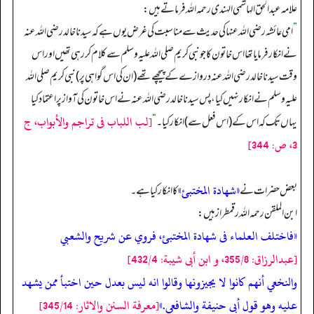
علامہ عبدالحق الہاشمی الہندی رحمہ اللہ فرماتے ہیں:
”
امی عائشہ رضی اللہ عنہا کی حدیث سے مناسبت کی غرض یوں ہے کہ سیدنا خالد رضی اللہ عنہ
نے انکار فرمایا تھا اس خاتون کا جو نبی کریم صلی اللہ علیہ وسلم سے کلام کر رہی تھیں اور اس
وقت سیدنا خالد رضی اللہ عنہ دروازے کے پیچھے تھے (ان کی اس گواہی پر) نبی کریم صلی اللہ
علیہ وسلم نے انکار نہیں کیا، پس سیدنا خالد رضی اللہ عنہ نے اس خاتون کی آواز پر اعتماد کیا
[لب اللباب فى تراجم والأبواب، ج
یہاں تک کہ اس کے (اس فعل سے) انکار کیا۔
“
3، ص: 344]
«شهادة المختبئ»
بعض حضرات نے
کا انکار کیا ہے۔
ابن الملقن رحمہ اللہ رقمطراز ہیں:
«فاختلف العلماء فى شهادة المختبئ، فروي عن شريح والشعبي
[عبدالرزاق: 355/8، و ابن أبى شيبة: 432/4]
والنخعي أنهم كانوا لا يجيزونها وقالوا انه ليس بعدل حين اختبأ ممن يشهد
عليه وهو قول أبى حنيفة والشافعي.»
[معرفة السنن والاثار: 345/14]