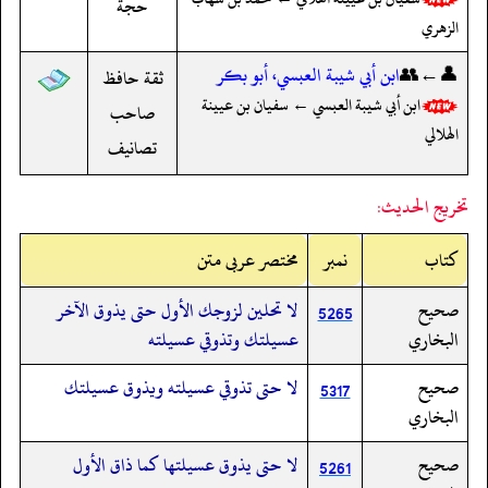
حجة
الزهري
👤←👥
ابن أبي شيبة العبسي، أبو بكر
ثقة حافظ
ابن أبي شيبة العبسي ← سفيان بن عيينة
صاحب
الهلالي
تصانيف
تخريج الحديث:
کتاب
نمبر
مختصر عربی متن
صحيح
لا تحلين لزوجك الأول حتى يذوق الآخر
5265
البخاري
عسيلتك وتذوقي عسيلته
صحيح
لا حتى تذوقي عسيلته ويذوق عسيلتك
5317
البخاري
صحيح
لا حتى يذوق عسيلتها كما ذاق الأول
5261