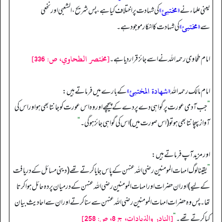
«مختبئ»
یعنی علماء نے
کی شہادت پر اختلاف کیا ہے، پس شریح، الشعبی اور نخعی
«مختبئ»
سے
کی شہادت کا انکار موجود ہے۔
[مختصر الطحاوي، ص: 336]
امام طحاوی رحمہ اللہ نے اسے جائز قرار دیا ہے۔
«شهادة المختبئ»
امام مالک رحمہ اللہ
کے بارے میں فرماتے ہیں:
”
جب آدمی عورت پر گواہی دے پردے کے پیچھے اور وہ اس عورت کو جانتا بھی ہو اور اس کی
آواز پہچانتا بھی ہو تو (اس صورت میں) اس کی گواہی جائز ہو گی۔
“
اور مزید آپ فرماتے ہیں:
”
یقینا لوگ امہات المومنین رضی اللہ عنہن کے پاس جایا کرتے تھے (دینی مسائل کے دریافت
کے لیے) اور ان حضرات اور امہات المومنین رضی اللہ عنہن کے درمیان پردہ حائل ہوا کرتا
تھا۔ پس وہ حضرات امہات المومنین رضی اللہ عنہن سے سنا کرتے اور ان سے احادیث بیان
[النادر والذيادات، ج 8، ص: 258]
کیا کرتے تھے۔
“