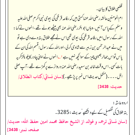
قطعی طلاق کا بیان۔
ام المؤمنین عائشہ رضی الله عنہا کہتی ہیں کہ رفاعہ قرظی کی بیوی نبی اکرم صلی اللہ علیہ
وسلم کے پاس آئیں، وہاں ابوبکر رضی اللہ عنہ بھی بیٹھے ہوئے تھے، انہوں نے کہا:
اللہ کے رسول! میں رفاعہ قرظی کی بیوی تھی اس نے مجھے طلاق بتہ دے دی ہے تو
میں نے عبدالرحمٰن بن زبیر سے شادی کر لی، اور اللہ کے رسول! قسم اللہ کی ان کے
پاس تو اس جھالر جیسی چیز کے سوا کچھ نہیں ہے
۱؎
انہوں نے اپنی چادر کا پلو پکڑ کر یہ
بات کہی۔ اس وقت خالد بن سعید رضی اللہ عنہ دروازے پر کھڑے تھے، آپ صلی
[سنن نسائي/كتاب الطلاق/
الل۔۔۔۔ (مکمل حدیث اس نمبر پر پڑھیے۔)
حدیث: 3438]
اردو حاشہ:
بتہ طلاق کی تفصیل کے لیے دیکھیے‘ حدیث:3285۔
[سنن نسائی ترجمہ و فوائد از الشیخ حافظ محمد امین حفظ اللہ، حدیث/
صفحہ نمبر: 3438]