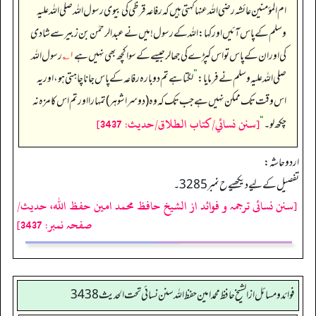
ام المؤمنین عائشہ رضی الله عنہا کہتی ہیں کہ رفاعہ قرظی کی بیوی رسول اللہ صلی اللہ علیہ
وسلم کے پاس آئیں اور کہا: اللہ کے رسول! میں نے عبدالرحمٰن بن زبیر سے شادی
کی اور ان کے پاس تو اس کپڑے کی جھالر جیسے کے سوا کچھ بھی نہیں ہے
۱؎
رسول اللہ
صلی اللہ علیہ وسلم نے فرمایا:
”
لگتا ہے تم دوبارہ رفاعہ کے پاس جانا چاہتی ہو، اور یہ
اس وقت تک ممکن نہیں ہے جب تک کہ وہ (دوسرا شوہر) تمہارا اور تم اس کا مزہ نہ
[سنن نسائي/كتاب الطلاق/حدیث: 3437]
چکھ لو۔‏‏‏‏
“
اردو حاشہ:
تفصیل کے لیے دیکھیے ح نمبر 3285۔
[سنن نسائی ترجمہ و فوائد از الشیخ حافظ محمد امین حفظ اللہ، حدیث/
صفحہ نمبر: 3437]
فوائد ومسائل از الشيخ حافظ محمد امين حفظ الله سنن نسائي تحت الحديث3438