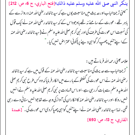
ينكر النبى صلى الله عليه وسلم عليه ذالك»
[فتح الباري، ج 6، ص: 212]
”
یعنی ترجمۃ الباب اور حدیث میں مناسبت یوں ہے کہ سیدنا خالد رضی اللہ عنہ دروازے کے
باہر تھے، عورت کے سامنے نہ تھے باوجود اس کے کہ سیدنا خالد رضی اللہ عنہ نے ایک قول
کی نسبت اس عورت کی طرف کی اور نبی کریم صلی اللہ علیہ وسلم نے (سیدنا خالد رضی اللہ عنہ
کے اپنے تئیں چھپ کر گواہی دینے پر) کوئی اعتراض نہیں کیا۔
“
علامہ عینی رحمہ اللہ فرماتے ہیں:
”
ترجمۃ الباب سے حدیث کی مناسبت سیدنا خالد رضی اللہ عنہ کے قول میں ہے کہ سیدنا خالد
رضی اللہ عنہ نے اس عورت کی گفتگو کے بارے میں انکار فرمایا کہ وہ کس طرح نبی کریم صلی
اللہ علیہ وسلم سے بات کر رہی ہے، اور اس شہادت پر نبی کریم صلی اللہ علیہ وسلم نے انہیں
نہیں روکا، اور سیدنا خالد رضی اللہ عنہ کا انکار ان کی آواز کی وجہ سے تھا جو انہیں سنائی دے رہی
[عمدة
تھی۔ لہٰذا سیدنا خالد رضی اللہ عنہ نے اپنے تئیں گواہی چھپا کر دی اس عورت کی۔
“
القاري، ج 13، ص: 693]