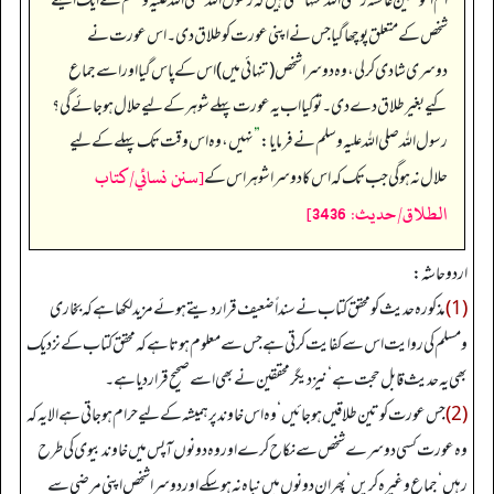
ام المؤمنین عائشہ رضی الله عنہا کہتی ہیں کہ رسول اللہ صلی اللہ علیہ وسلم سے ایک ایسے
شخص کے متعلق پوچھا گیا جس نے اپنی عورت کو طلاق دی۔ اس عورت نے
دوسری شادی کر لی، وہ دوسرا شخص (تنہائی میں) اس کے پاس گیا اور اسے جماع
کیے بغیر طلاق دے دی۔ تو کیا اب یہ عورت پہلے شوہر کے لیے حلال ہو جائے گی؟
رسول اللہ صلی اللہ علیہ وسلم نے فرمایا:
”
نہیں، وہ اس وقت تک پہلے کے لیے
[سنن نسائي/كتاب
حلال نہ ہو گی جب تک کہ اس کا دوسرا شوہر اس کے
الطلاق/حدیث: 3436]
اردو حاشہ:
(1)
مذکورہ حدیث کو محقق کتاب نے سنداً ضعیف قراردیتے ہوئے مزید لکھا ہے کہ بخاری
ومسلم کی روایت اس سے کفایت کرتی ہے جس سے معلوم ہوتا ہے کہ محقق کتاب کے نزدیک
بھی یہ حدیث قابل حجت ہے‘ نیز دیگر محققین نے بھی اسے صحیح قراردیا ہے۔
(2)
جس عورت کو تین طلاقیں ہوجائیں‘ وہ اس خاوند پر ہمیشہ کے لیے حرام ہوجاتی ہے الا یہ کہ
وہ عورت کسی دوسرے شخص سے نکاح کرے اور وہ دونوں آپس میں خاوند بیوی کی طرح
رہیں‘ جماع وغیرہ کریں‘ پھر ان دونوں میں نباہ نہ ہوسکے اور دوسرا شخص اپنی مرضی سے