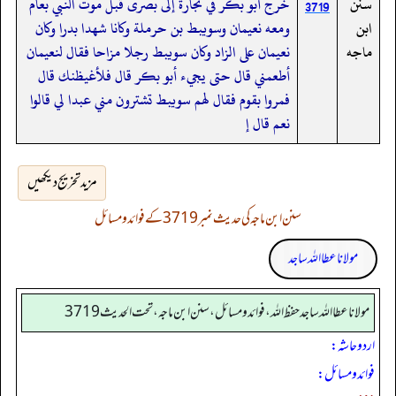
سنن
خرج أبو بكر في تجارة إلى بصرى قبل موت النبي بعام
3719
ابن
ومعه نعيمان وسويبط بن حرملة وكانا شهدا بدرا وكان
ماجه
نعيمان على الزاد وكان سويبط رجلا مزاحا فقال لنعيمان
أطعمني قال حتى يجيء أبو بكر قال فلأغيظنك قال
فمروا بقوم فقال لهم سويبط تشترون مني عبدا لي قالوا
نعم قال إ
مزید تخریج دیکھیں
سنن ابن ماجہ کی حدیث نمبر 3719 کے فوائد و مسائل
مولانا عطا اللہ ساجد
مولانا عطا الله ساجد حفظ الله، فوائد و مسائل، سنن ابن ماجه، تحت الحديث3719
اردو حاشہ:
فوائد و مسائل: