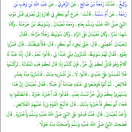
وَكِيعٌ
, حَدَّثَنَا
زَمْعَةُ بْنُ صَالِحٍ
, عَنْ
الزُّهْرِيِّ
, عَنْ
عَبْدِ اللَّهِ بْنِ وَهْبِ بْنِ
زَمْعَةَ
, عَنْ
أُمِّ سَلَمَةَ
, قَالَتْ:" خَرَجَ أَبُو بَكْرٍ فِي تِجَارَةٍ إِلَى بُصْرَى قَبْلَ مَوْتِ
النَّبِيِّ صَلَّى اللَّهُ عَلَيْهِ وَسَلَّمَ بِعَامٍ , وَمَعَهُ نُعَيْمَانُ , وَسُوَيْبِطُ بْنُ حَرْمَلَةَ , وَكَانَا
شَهِدَا بَدْرًا , وَكَانَ نُعَيْمَانُ عَلَى الزَّادِ , وَكَانَ سُوَيْبِطُ رَجُلًا مَزَّاحًا , فَقَالَ
لِنُعَيْمَانَ: أَطْعِمْنِي , قَالَ: حَتَّى يَجِيءَ أَبُو بَكْرٍ , قَالَ: فَلَأُغِيظَنَّكَ , قَالَ: فَمَرُّوا
بِقَوْمٍ , فَقَالَ لَهُمْ سُوَيْبِطٌ: تَشْتَرُونَ مِنِّي عَبْدًا لِي , قَالُوا: نَعَمْ , قَالَ: إِنَّهُ عَبْدٌ لَهُ
كَلَامٌ وَهُوَ قَائِلٌ لَكُمْ إِنِّي حُرٌّ , فَإِنْ كُنْتُمْ إِذَا قَالَ لَكُمْ هَذِهِ الْمَقَالَةَ , تَرَكْتُمُوهُ
فَلَا تُفْسِدُوا عَلَيَّ عَبْدِي , قَالُوا: لَا , بَلْ نَشْتَرِيهِ مِنْكَ , فَاشْتَرَوْهُ مِنْهُ بِعَشْرِ
قَلَائِصَ , ثُمَّ أَتَوْهُ فَوَضَعُوا فِي عُنُقِهِ عِمَامَةً أَوْ حَبْلًا , فَقَالَ نُعَيْمَانُ: إِنَّ هَذَا
يَسْتَهْزِئُ بِكُمْ وَإِنِّي حُرٌّ لَسْتُ بِعَبْدٍ , فَقَالُوا: قَدْ أَخْبَرَنَا خَبَرَكَ , فَانْطَلَقُوا بِهِ
فَجَاءَ أَبُو بَكْرٍ فَأَخْبَرُوهُ بِذَلِكَ , قَالَ: فَاتَّبَعَ الْقَوْمَ وَرَدَّ عَلَيْهِمُ الْقَلَائِصَ ,
وَأَخَذَ نُعَيْمَانَ , قَالَ: فَلَمَّا قَدِمُوا عَلَى النَّبِيِّ صَلَّى اللَّهُ عَلَيْهِ وَسَلَّمَ وَأَخْبَرُوهُ , قَالَ:
فَضَحِكَ النَّبِيُّ صَلَّى اللَّهُ عَلَيْهِ وَسَلَّمَ وَأَصْحَابُهُ مِنْهُ حَوْلًا".