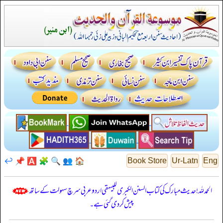
↩️
📌
🅰️
🧩
🔍
👥
🏠
Book Store
Ur-Latn
Eng
الحمدللہ! حدیث مبارک کی کتاب السنن الكبرى للبيهقي اردو عربی سرچ سہولت کے ساتھ
پیش کر دی گئی ہے۔