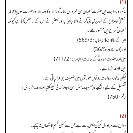
(1)
مذکورہ روایت میں حضرت نعیمان بن عمر و بن رفاعہ ؓ کو زاد راہ کا ذمہ دار اور حضرت سویبط حرملہ
نہشلی ؓ کو مزاح کے طور پر زیادتی کرنے والا بیان کیا اور بعض نے اس کے بر عکس کہا ہے کیو نکہ
نعیمان ؓ مزاح میں مشہور تھے۔
ان کے حالات (الإصابة: 3/ 569)
اور (أسد الغابة: 5/ 36)
میں اور حضرت سویبط ؓ کے حالات (الإصابة: 2/ 711)
میں ملاحظہ فرمائیے۔
لیکن مذکورہ روایت دونوں صورتوں میں ضعیف ہى قرار پاتی ہے۔
تفصیل کے لیے دیکھیے: (ضعيف سنن ابن ماجة للألباني طبع مكتبه المعارف الرياض،
رقم: 750)
(2)
مزاح سے مراد دل لگی کی ایسی بات ہے جس سے کسی قسم کا نقصان نہ پہنچے۔