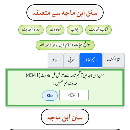
سنن ابن ماجه سے متعلقہ
کتاب تعارف
ابواب
احادیث
رواۃ الحدیث
سوانح حیات: امام ابن ماجہ رحمہ اللہ
تمام کتب
ترقیم شاملہ
عربی
اردو
سنن ابن ماجہ میں ترقیم شاملہ سے تلاش کل احادیث (4341)
حدیث نمبر لکھیں:
سنن ابن ماجه