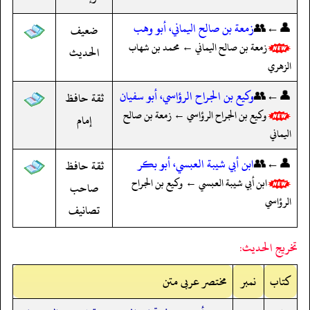
👤←👥
زمعة بن صالح اليماني، أبو وهب
ضعيف
زمعة بن صالح اليماني ← محمد بن شهاب
الحديث
الزهري
👤←👥
وكيع بن الجراح الرؤاسي، أبو سفيان
ثقة حافظ
وكيع بن الجراح الرؤاسي ← زمعة بن صالح
إمام
اليماني
👤←👥
ابن أبي شيبة العبسي، أبو بكر
ثقة حافظ
ابن أبي شيبة العبسي ← وكيع بن الجراح
صاحب
الرؤاسي
تصانيف
تخريج الحديث:
کتاب
نمبر
مختصر عربی متن