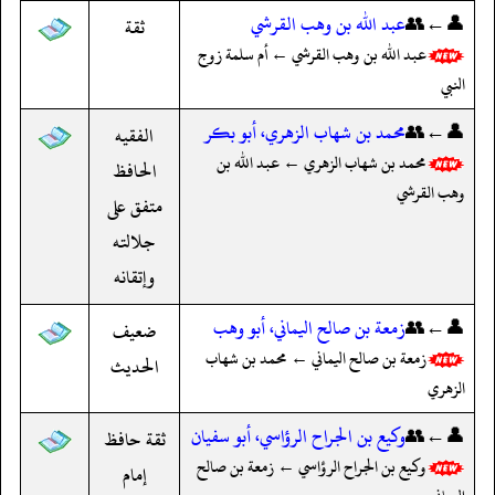
👤←👥
عبد الله بن وهب القرشي
ثقة
عبد الله بن وهب القرشي ← أم سلمة زوج
النبي
👤←👥
محمد بن شهاب الزهري، أبو بكر
الفقيه
محمد بن شهاب الزهري ← عبد الله بن
الحافظ
وهب القرشي
متفق على
جلالته
وإتقانه
👤←👥
زمعة بن صالح اليماني، أبو وهب
ضعيف
زمعة بن صالح اليماني ← محمد بن شهاب
الحديث
الزهري
👤←👥
وكيع بن الجراح الرؤاسي، أبو سفيان
ثقة حافظ
وكيع بن الجراح الرؤاسي ← زمعة بن صالح
إمام