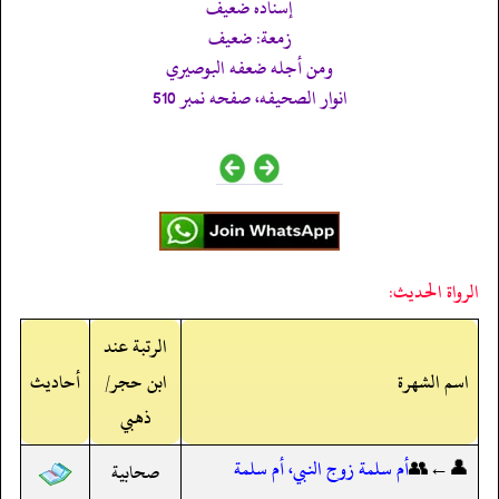
إسناده ضعيف
زمعة: ضعيف
ومن أجله ضعفه البوصيري
انوار الصحيفه، صفحه نمبر 510
الرواة الحديث:
الرتبة عند
اسم الشهرة
ابن حجر/
أحاديث
ذهبي
👤←👥
أم سلمة زوج النبي، أم سلمة
صحابية