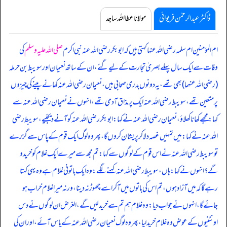
ڈاکٹر عبدالرحمٰن فریوائی
مولانا عطا اللہ ساجد
ام المؤمنین ام سلمہ رضی اللہ عنہا کہتی ہیں کہ
ابوبکر رضی اللہ عنہ نبی اکرم
صلی اللہ علیہ وسلم
کی
وفات سے ایک سال پہلے بصریٰ تجارت کے لیے گئے، ان کے ساتھ نعیمان اور سویبط بن حرملہ
(رضی اللہ عنہما) بھی تھے، یہ دونوں بدری صحابی ہیں، نعیمان رضی اللہ عنہ کھانے پینے کی چیزوں
پر متعین تھے، سویبط رضی اللہ عنہ ایک پر مذاق آدمی تھے، انہوں نے نعیمان رضی اللہ عنہ سے
کہا: مجھے کھانا کھلاؤ، نعیمان رضی اللہ عنہ نے کہا: ابوبکر رضی اللہ عنہ کو آنے دیجئیے، سویبط رضی
اللہ عنہ نے کہا: میں تمہیں غصہ دلا کر پریشان کروں گا، پھر وہ لوگ ایک قوم کے پاس سے گزرے
تو سویبط رضی اللہ عنہ نے اس قوم کے لوگوں سے کہا: تم مجھ سے میرے ایک غلام کو خریدو
گے؟ انہوں نے کہا: ہاں، سویبط رضی اللہ عنہ کہنے لگے: وہ ایک باتونی غلام ہے وہ یہی کہتا
رہے گا کہ میں آزاد ہوں، تم اس کی باتوں میں آ کر اسے چھوڑ نہ دینا، ورنہ میرا غلام خراب ہو
جائے گا، انہوں نے جواب دیا: وہ غلام ہم تم سے خرید لیں گے، الغرض ان لوگوں نے دس
اونٹنیوں کے عوض وہ غلام خرید لیا، پھر وہ لوگ نعیمان رضی اللہ عنہ کے پاس آئے، اور ان کی