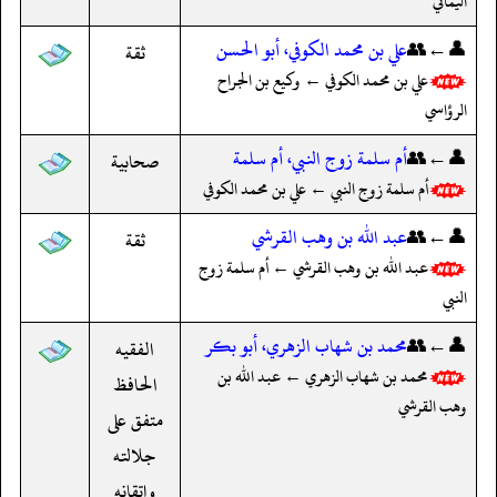
اليماني
👤←👥
علي بن محمد الكوفي، أبو الحسن
ثقة
علي بن محمد الكوفي ← وكيع بن الجراح
الرؤاسي
👤←👥
أم سلمة زوج النبي، أم سلمة
صحابية
أم سلمة زوج النبي ← علي بن محمد الكوفي
👤←👥
عبد الله بن وهب القرشي
ثقة
عبد الله بن وهب القرشي ← أم سلمة زوج
النبي
👤←👥
محمد بن شهاب الزهري، أبو بكر
الفقيه
محمد بن شهاب الزهري ← عبد الله بن
الحافظ
وهب القرشي
متفق على
جلالته
وإتقانه