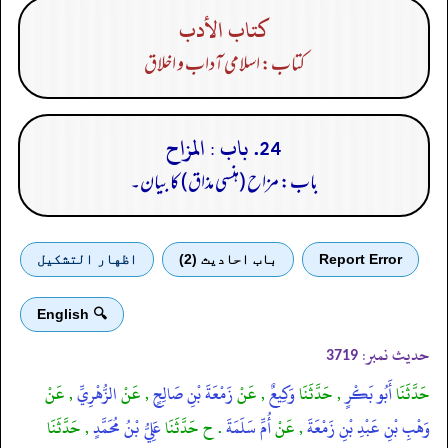
كتاب الأدب
کتاب: اسلامی آداب و اخلاق
24. باب : المزاح
باب: مزاح (ہنسی مذاق) کا بیان۔
Report Error
باب احادیث (2)
اظهار التشكيل
🔍 English
حدیث نمبر:
3719
حَدَّثَنَا
أَبُو بَكْرٍ
, حَدَّثَنَا
وَكِيعٌ
, عَنْ
زَمْعَةَ بْنِ صَالِحٍ
, عَنْ
الزُّهْرِيِّ
, عَنْ
وَهْبِ بْنِ عَبْدِ بْنِ زَمْعَةَ
, عَنْ
أُمِّ سَلَمَةَ
. ح حَدَّثَنَا
عَلِيُّ بْنُ مُحَمَّدٍ
, حَدَّثَنَا