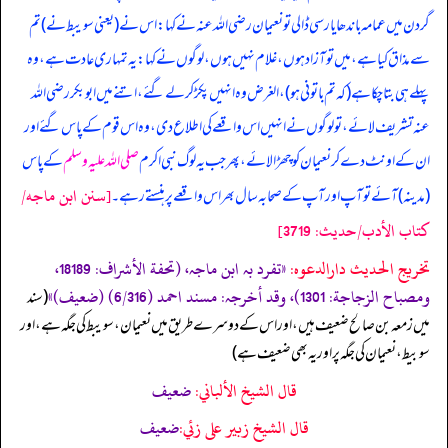
گردن میں عمامہ باندھا یا رسی ڈالی تو نعیمان رضی اللہ عنہ نے کہا: اس نے (یعنی سویبط نے) تم
سے مذاق کیا ہے، میں تو آزاد ہوں، غلام نہیں ہوں، لوگوں نے کہا: یہ تمہاری عادت ہے، وہ
پہلے ہی بتا چکا ہے (کہ تم باتونی ہو)، الغرض وہ انہیں پکڑ کر لے گئے، اتنے میں ابوبکر رضی اللہ
عنہ تشریف لائے، تو لوگوں نے انہیں اس واقعے کی اطلاع دی، وہ اس قوم کے پاس گئے اور
ان کے اونٹ دے کر نعیمان کو چھڑا لائے، پھر جب یہ لوگ نبی اکرم
صلی اللہ علیہ وسلم
کے پاس
[سنن ابن ماجه/
(مدینہ) آئے تو آپ اور آپ کے صحابہ سال بھر اس واقعے پر ہنستے رہے۔
كتاب الأدب/حدیث: 3719]
تخریج الحدیث دارالدعوہ:
«تفرد بہ ابن ماجہ، (تحفة الأشراف: 18189،
ومصباح الزجاجة: 1301)، وقد أخرجہ: مسند احمد (6/316) (ضعیف)»
‏‏‏‏ (سند
میں زمعہ بن صالح ضعیف ہیں، اور اس کے دوسرے طریق میں نعیمان، سویبط کی جگہ ہے، اور
سوبیط، نعیمان کی جگہ پر اور یہ بھی ضعیف ہے)
قال الشيخ الألباني:
ضعيف
قال الشيخ زبير على زئي:
ضعيف