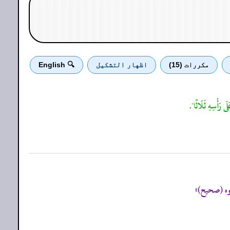
مكررات (15)
اظهار التشكيل
🔍 English
ى رَأْسِهِ ثَلَاثًا".