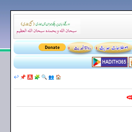
↩️
📌
🅰️
🧩
🔍
👥
🏠