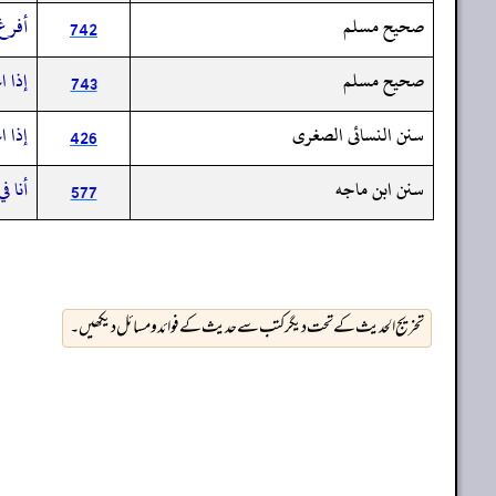
صحيح مسلم
أفرغ 
742
صحيح مسلم
إذا 
743
سنن النسائى الصغرى
إذا ا
426
سنن ابن ماجه
أنا ف
577
تخریج الحدیث کے تحت دیگر کتب سے حدیث کے فوائد و مسائل دیکھیں۔