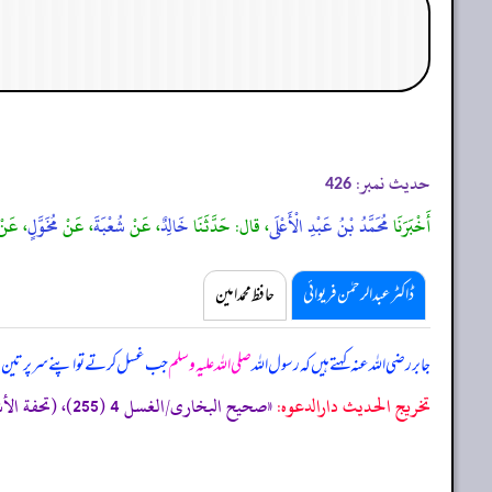
حدیث نمبر:
426
أَخْبَرَنَا
مُحَمَّدُ بْنُ عَبْدِ الْأَعْلَى
، قال: حَدَّثَنَا
خَالِدٌ
، عَنْ
شُعْبَةَ
، عَنْ
مُخَوَّلٍ
، عَن
ڈاکٹر عبدالرحمٰن فریوائی
حافظ محمد امین
جابر رضی اللہ عنہ کہتے ہیں کہ
رسول اللہ
صلی اللہ علیہ وسلم
جب غسل کرتے تو اپنے سر پر تین م
تخریج الحدیث دارالدعوہ:
«صحیح البخاری/الغسل 4 (255)، (تحفة الأشراف 2642)، مسند احمد 3/298، وقد أخرجہ: صحیح مسلم/الحیض 11 (329)، نحوہ (صحیح)»