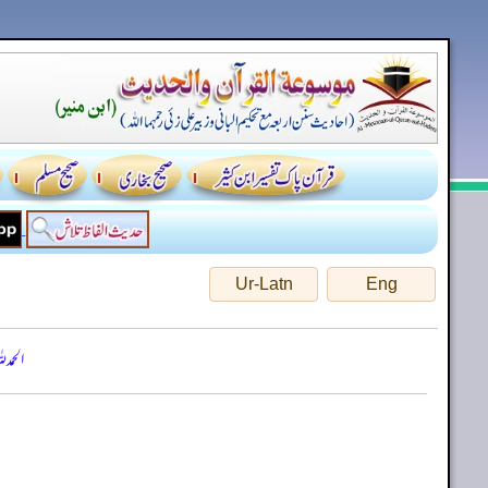
Ur-Latn
Eng
الحمد