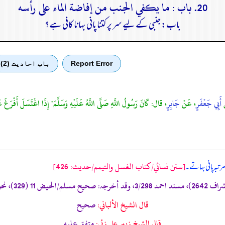
20. باب : ما يكفي الجنب من إفاضة الماء على رأسه
باب: جنبی کے لیے سر پر کتنا پانی بہانا کافی ہے؟
Report Error
باب احادیث (2)
ْ
أَبِي جَعْفَرٍ
، عَنْ
جَابِرٍ
، قال: كَانَ رَسُولُ اللَّهِ صَلَّى اللَّهُ عَلَيْهِ وَسَلَّمَ" إِذَا اغْتَسَلَ أَفْرَغَ عَلَ
[سنن نسائي/كتاب الغسل والتيمم/حدیث: 426]
رتبہ پانی بہاتے۔
قال الشيخ الألباني:
صحيح
قال الشيخ زبير على زئي:
متفق عليه