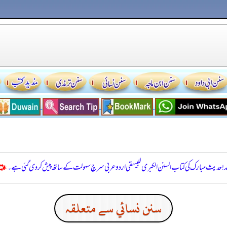
للہ! حدیث مبارک کی کتاب السنن الكبرى للبيهقي اردو عربی سرچ سہولت کے ساتھ پیش کر دی گئی ہے۔
سنن نسائي سے متعلقہ