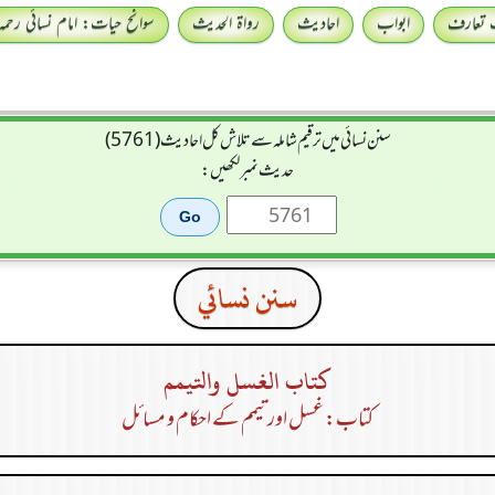
 تعارف
ابواب
احادیث
رواۃ الحدیث
سوانح حیات: امام نسائی رحمہ 
سنن نسائی میں ترقیم شاملہ سے تلاش کل احادیث (5761)
حدیث نمبر لکھیں:
سنن نسائي
كتاب الغسل والتيمم
کتاب: غسل اور تیمم کے احکام و مسائل