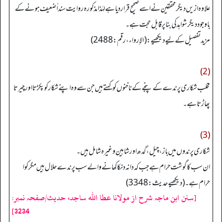
علاوہ ازیں دیگر محققین نے اسے صحیح قرار دیا ہے لہٰذا مذکورہ روایت سنداً ضعیف ہونے کے
باوجود دیگر شواہد کی بنا پر قابل حجت ہے۔
مزید تفصیل کےلیے دیکھیے: (الإرواء، رقم: 2488)
(2)
مخلب شکاری پرندے کے پنجے کے ناخنوں کو کہتے ہیں جن سے وہ اپنے شکار کو پکڑتا اور چیرتا
پھاڑتا ہے۔
(3)
شکاری پرندوں میں باز، چیل، گدھ اور شاہین وغیرہ شامل ہیں۔
ان سب کا گوشت حرام ہے جب کہ دانہ دنکا کھانے والے سب پرندے حلال ہیں مگر کوا
حرام ہے۔ (دیکھیے حدیث: 3348)
[سنن ابن ماجہ شرح از مولانا عطا الله ساجد، حدیث/صفحہ نمبر:
3234]