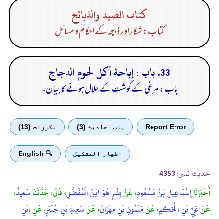
كتاب الصيد والذبائح
کتاب: شکار اور ذبیحہ کے احکام و مسائل
33. باب : إباحة أكل لحوم الدجاج
باب: مرغی کے گوشت کے حلال ہونے کا بیان۔
Report Error
باب احادیث (3)
مكررات (13)
اظهار التشكيل
🔍 English
حدیث نمبر:
4353
أَخْبَرَنَا
إِسْمَاعِيل بْنُ مَسْعُودٍ
، عَنْ
بِشْرٍ هُوَ ابْنُ الْمُفَضَّلِ
، قَالَ: حَدَّثَنَا
سَعِيدٌ
،
عَنْ
عَلِيِّ بْنِ الْحَكَمِ
، عَنْ
مَيْمُونِ بْنِ مِهْرَانَ
، عَنْ
سَعِيدِ بْنِ جُبَيْرٍ
، عَنِ
ابْنِ