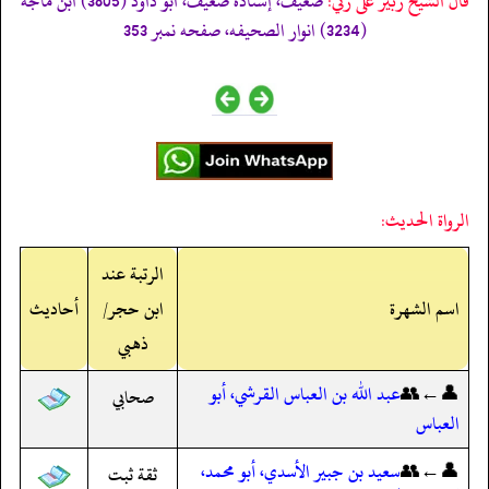
قال الشيخ زبير على زئي:
ضعيف، إسناده ضعيف، ابو داود (3805) ابن ماجه
(3234) انوار الصحيفه، صفحه نمبر 353
الرواة الحديث:
الرتبة عند
اسم الشهرة
ابن حجر/
أحاديث
ذهبي
👤←👥
عبد الله بن العباس القرشي، أبو
صحابي
العباس
👤←👥
سعيد بن جبير الأسدي، أبو محمد،
ثقة ثبت