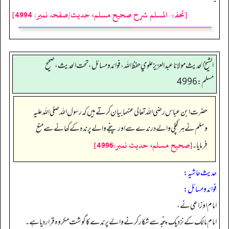
[تحفۃ المسلم شرح صحیح مسلم، حدیث/صفحہ نمبر: 4994]
الشيخ الحديث مولانا عبدالعزيز علوي حفظ الله، فوائد و مسائل، تحت الحديث ، صحيح
مسلم: 4996
حضرت ابن عباس رضی اللہ تعالی عنہما بیان کرتے ہیں کہ رسول اللہ صلی اللہ علیہ
وسلم نے ہر کچلی والے درندے سے اور پنجے والے پرندہ کے کھانے سے منع
[صحيح مسلم، حديث نمبر:4996]
فرمایا۔
حدیث حاشیہ:
فوائد ومسائل:
امام اوزاعی نے،
امام مالک کے نزدیک پنجہ سے شکار کرنے والے پرندے کا گوشت مکروہ قرار دیا ہے۔