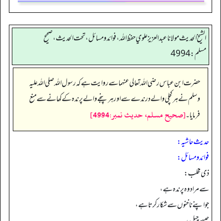
الشيخ الحديث مولانا عبدالعزيز علوي حفظ الله، فوائد و مسائل، تحت الحديث ، صحيح
مسلم: 4994
حضرت ابن عباس رضی اللہ تعالی عنہما سے روایت ہے کہ رسول اللہ صلی اللہ علیہ
وسلم نے ہر کچلی والے درندے سے اور ہر پنجے والے پرندہ کے کھانے سے منع
[صحيح مسلم، حديث نمبر:4994]
فرمایا۔
حدیث حاشیہ:
فوائد ومسائل:
ذی مِخلب:
سے مراد وہ پرندہ ہے،
جو اپنے ناخنوں سے شکار کرتا ہے،
جیسے چیل،