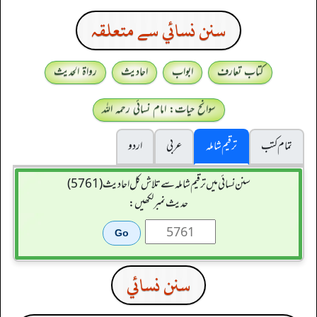
سنن نسائي سے متعلقہ
کتاب تعارف
ابواب
احادیث
رواۃ الحدیث
سوانح حیات: امام نسائی رحمہ اللہ
تمام کتب
ترقیم شاملہ
عربی
اردو
سنن نسائی میں ترقیم شاملہ سے تلاش کل احادیث (5761)
حدیث نمبر لکھیں:
سنن نسائي