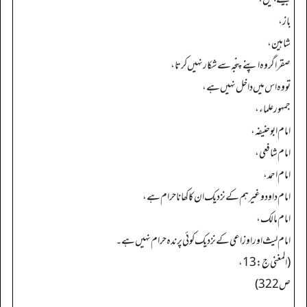
باز،
شاہین،
صقر اگر وہ اپنے پنجہ سے شکار نہیں کرتا،
تو وہ اس میں داخل نہیں ہے،
جمہور علماء،
امام ابو حنیفہ،
امام شافعی،
امام احمد،
امام داود وغیرہم کے نزدیک ان کا کھانا حرام ہے،
امام مالک،
امام لیث اور اوزاعی کے نزدیک کوئی پرندہ حرام نہیں ہے۔
(المغني ج: 13،
ص 322)
۔