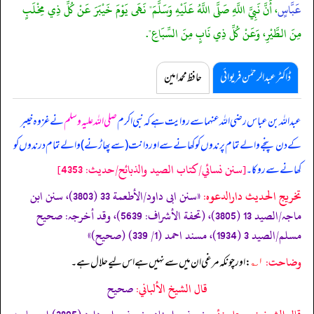
عَبَّاسٍ
، أَنَّ نَبِيَّ اللَّهِ صَلَّى اللَّهُ عَلَيْهِ وَسَلَّمَ" نَهَى يَوْمَ خَيْبَرَ عَنْ كُلِّ ذِي مِخْلَبٍ
مِنَ الطَّيْرِ، وَعَنْ كُلِّ ذِي نَابٍ مِنَ السِّبَاعِ".
ڈاکٹر عبدالرحمٰن فریوائی
حافظ محمد امین
عبداللہ بن عباس رضی اللہ عنہما سے روایت ہے کہ
نبی اکرم
صلی اللہ علیہ وسلم
نے غزوہ خیبر
کے دن پنجے والے تمام پرندوں کو کھانے سے اور دانت (سے پھاڑنے) والے تمام درندوں کو
[سنن نسائي/كتاب الصيد والذبائح/حدیث: 4353]
کھانے سے روکا۔
تخریج الحدیث دارالدعوہ:
«سنن ابی داود/الأطعمة 33 (3803)، سنن ابن
ماجہ/الصید 13 (3805)، (تحفة الأشراف: 5639)، وقد أخرجہ: صحیح
مسلم/الصید 3 (1934)، مسند احمد (1/ 339) (صحیح)»
وضاحت:
۱؎
: اور چونکہ مرغی ان میں سے نہیں ہے اس لیے حلال ہے۔
قال الشيخ الألباني:
صحيح