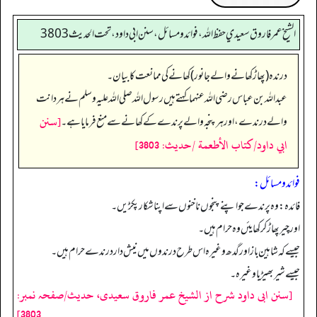
الشيخ عمر فاروق سعيدي حفظ الله، فوائد و مسائل، سنن ابي داود ، تحت الحديث 3803
درندہ (پھاڑ کھانے والے جانور) کھانے کی ممانعت کا بیان۔
عبداللہ بن عباس رضی اللہ عنہما کہتے ہیں رسول اللہ صلی اللہ علیہ وسلم نے ہر دانت
[سنن
والے درندے، اور ہر پنجہ والے پرندے کے کھانے سے منع فرمایا ہے۔
ابي داود/كتاب الأطعمة /حدیث: 3803]
فوائد ومسائل:
فائدہ: وہ پرندے جو اپنے پنجوں ناخنوں سے اپنا شکار پکڑیں۔
اور چیر پھاڑ کر کھایئں وہ حرام ہیں۔
جیسے کہ شاہین باز اور گدھ وغیرہ اس طرح درندوں میں نیش دار درندے حرام ہیں۔
جیسے شیر بھیڑیا وغیرہ۔
[سنن ابی داود شرح از الشیخ عمر فاروق سعیدی، حدیث/صفحہ نمبر:
3803]