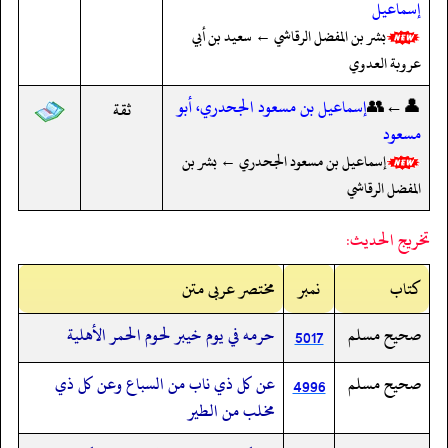
إسماعيل
بشر بن المفضل الرقاشي ← سعيد بن أبي
عروبة العدوي
👤←👥
إسماعيل بن مسعود الجحدري، أبو
ثقة
مسعود
إسماعيل بن مسعود الجحدري ← بشر بن
المفضل الرقاشي
تخريج الحديث:
کتاب
نمبر
مختصر عربی متن
صحيح مسلم
حرمه في يوم خيبر لحوم الحمر الأهلية
5017
صحيح مسلم
عن كل ذي ناب من السباع وعن كل ذي
4996
مخلب من الطير