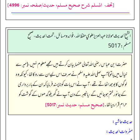
[تحفۃ المسلم شرح صحیح مسلم، حدیث/صفحہ نمبر: 4996]
الشيخ الحديث مولانا عبدالعزيز علوي حفظ الله، فوائد و مسائل، تحت الحديث ، صحيح
مسلم: 5017
حضرت ابن عباس رضی اللہ تعالی عنہما بیان کرتے ہیں، مجھے معلوم نہیں، (میرے
خیال میں یا تو) آپ صلی اللہ علیہ وسلم نے صرف اس لیے ان سے روکا تھا، کیونکہ وہ
لوگوں کا بوجھ اٹھاتے تھے، آپ نے اس بات کو ناپسند فرمایا کہ ان کے بار برداری
کے جانور ختم ہو جائیں گے، یا خیبر کے دن آپ نے گھریلو گدھوں کے گوشت کو
[صحيح مسلم، حديث نمبر:5017]
حرام قرار دیا تھا۔
حدیث حاشیہ:
مفردات الحدیث: