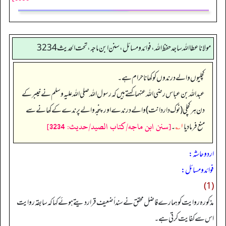
مولانا عطا الله ساجد حفظ الله، فوائد و مسائل، سنن ابن ماجه، تحت الحديث3234
کچلیوں والے درندوں کو کھانا حرام ہے۔
عبداللہ بن عباس رضی اللہ عنہما کہتے ہیں کہ رسول اللہ صلی اللہ علیہ وسلم نے خیبر کے
دن ہر کچلی (نوک دار دانت) والے درندے اور پنجہ والے پرندے کے کھانے سے
[سنن ابن ماجه/كتاب الصيد/حدیث: 3234]
منع فرما دیا
۱؎
۔
اردو حاشہ:
فوائد و مسائل:
(1)
مذکورہ روایت کو ہمارے فاضل محقق نے سنداً ضعیف قرار دیتے ہوئے کہا کہ سابقہ روایت
اس سے کفایت کرتی ہے۔