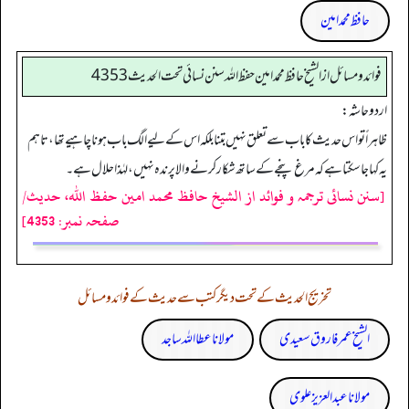
حافظ محمد امین
فوائد ومسائل از الشيخ حافظ محمد امين حفظ الله سنن نسائي تحت الحديث4353
اردو حاشہ:
ظاہراً تو اس حدیث کا باب سے تعلق نہیں بتنا بلکہ اس کے لیے الگ باب ہونا چاہیے تھا، تاہم
یہ کہا جا سکتا ہے کہ مرغ پنجے کے ساتھ شکار کرنے والا پرندہ نہیں، لہٰذا حلال ہے۔
[سنن نسائی ترجمہ و فوائد از الشیخ حافظ محمد امین حفظ اللہ، حدیث/
صفحہ نمبر: 4353]
تخریج الحدیث کے تحت دیگر کتب سے حدیث کے فوائد و مسائل
الشیخ عمر فاروق سعیدی
مولانا عطا اللہ ساجد
مولانا عبد العزیز علوی