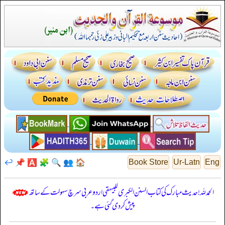
↩️
📌
🅰️
🧩
🔍
👥
🏠
Book Store
Ur-Latn
Eng
الحمدللہ! حدیث مبارک کی کتاب السنن الكبرى للبيهقي اردو عربی سرچ سہولت کے ساتھ
پیش کر دی گئی ہے۔