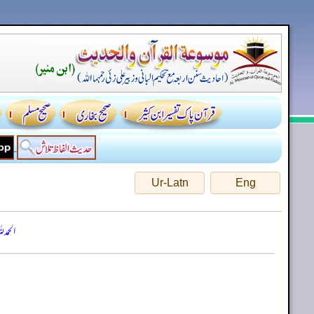
Ur-Latn
Eng
الحمد