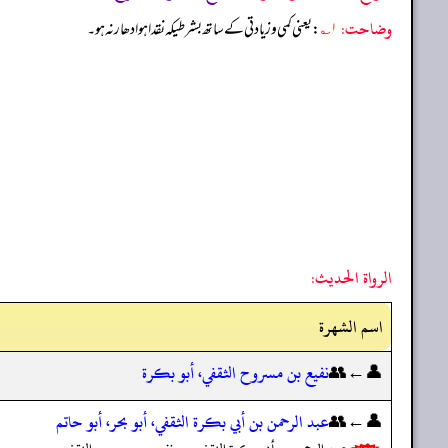
وضاحت:
۱؎
: یعنی کمی و زیادتی کے ساتھ بشرطیکہ نقدا ہو ادھار نہ ہو۔
الرواة الحديث:
اسم الشهرة
👤←👥
نفيع بن مسروح الثقفي، أبو بكرة
👤←👥
عبد الرحمن بن أبي بكرة الثقفي، أبو بحر، أبو حاتم