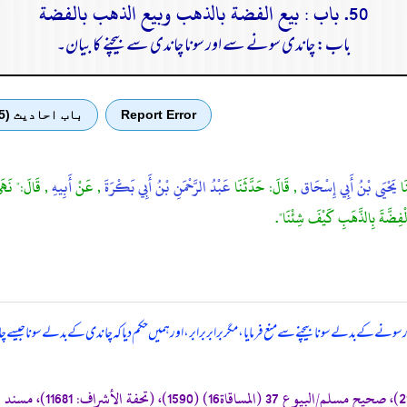
50. باب : بيع الفضة بالذهب وبيع الذهب بالفضة
باب: چاندی سونے سے اور سونا چاندی سے بیچنے کا بیان۔
Report Error
باب احادیث (5)
َا
يَحْيَى بْنُ أَبِي إِسْحَاق
, قَالَ: حَدَّثَنَا
عَبْدُ الرَّحْمَنِ بْنُ أَبِي بَكْرَةَ
, عَنْ
أَبِيهِ
, قَالَ:" نَهَى 
َالْفِضَّةَ بِالذَّهَبِ كَيْفَ شِئْنَا".
ے کے بدلے سونا بیچنے سے منع فرمایا، مگر برابر برابر، اور ہمیں حکم دیا کہ چاندی کے بدلے سونا جیسے