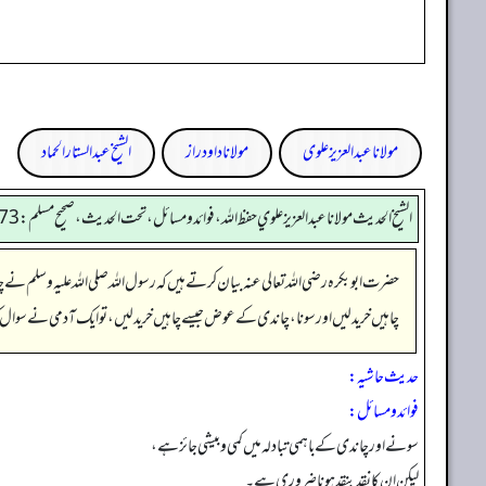
مولانا عبد العزیز علوی
مولانا داود راز
الشیخ عبدالستار الحماد
الشيخ الحديث مولانا عبدالعزيز علوي حفظ الله، فوائد و مسائل، تحت الحديث ، صحيح مسلم: 4073
حضرت ابوبکرہ رضی اللہ تعالی عنہ بیان کرتے ہیں کہ رسول اللہ صلی اللہ علیہ وسلم
چاہیں خرید لیں اور سونا، چاندی کے عوض جیسے چاہیں خرید لیں، تو ایک آدمی نے سوال ک
حدیث حاشیہ:
فوائد ومسائل:
سونے اور چاندی کے باہمی تبادلہ میں کمی و بیشی جائز ہے،
لیکن ان کا نقد بنقد ہونا ضروری ہے۔