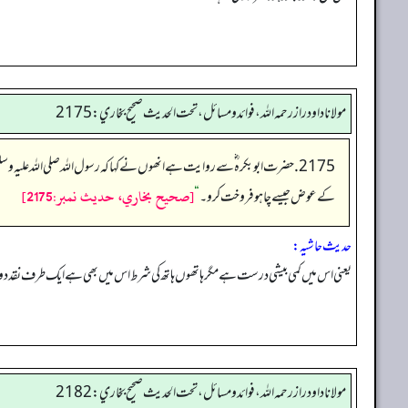
مولانا داود راز رحمه الله، فوائد و مسائل، تحت الحديث صحيح بخاري: 2175
2175. حضرت ابو بکرہ ؓ سے روایت ہے انھوں نے کہا کہ رسول اللہ صلی اللہ علیہ وسلم نے فرمایا:
[صحيح بخاري، حديث نمبر:2175]
کے عوض جیسے چاہو فروخت کرو۔
“
حدیث حاشیہ:
یعنی اس میں کمی بیشی درست ہے مگر ہاتھوں ہاتھ کی شرط اس میں بھی ہے ایک طرف نقد
مولانا داود راز رحمه الله، فوائد و مسائل، تحت الحديث صحيح بخاري: 2182