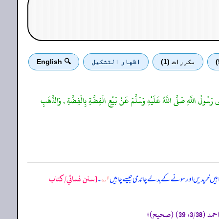
مكررات (1)
اظهار التشكيل
🔍 English
رَسُولُ اللَّهِ صَلَّى اللَّهُ عَلَيْهِ وَسَلَّمَ عَنْ بَيْعِ الْفِضَّةِ بِالْفِضَّةِ , وَالذَّهَبِ
[سنن نسائي/كتاب
 چاہیں خریدیں اور سونے کے بدلے چاندی جیسے چاہیں
۱؎
۔