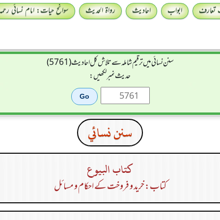
 تعارف
ابواب
احادیث
رواۃ الحدیث
سوانح حیات: امام نسائی رحمہ 
سنن نسائی میں ترقیم شاملہ سے تلاش کل احادیث (5761)
حدیث نمبر لکھیں:
سنن نسائي
كتاب البيوع
کتاب: خرید و فروخت کے احکام و مسائل