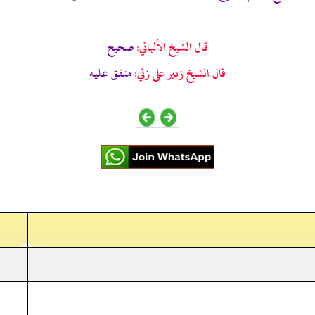
قال الشيخ الألباني:
صحيح
قال الشيخ زبير على زئي:
متفق عليه