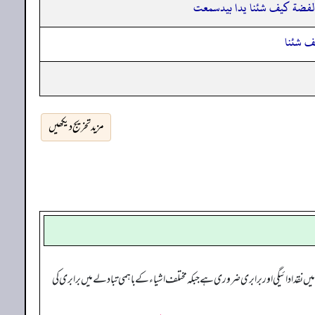
الفضة كيف شئنا يدا بيدسمعت
ف شئنا
مزید تخریج دیکھیں
نقد ادائیگی اور برابری ضروری ہے جبکہ مختلف اشیاء کے باہمی تبادلے میں برابری کی