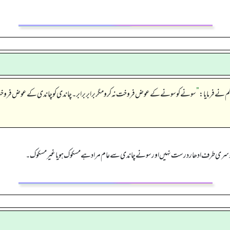
”
سونے کو سونے کے عوض فروخت نہ کرو مگر برابر برابر۔ چاندی کو چاندی کے عوض فروخت 
 دوسری طرف ادھار درست نہیں اور سونے چاندی سے عام مراد ہے مسکوک ہو یا غیر مسکوک۔