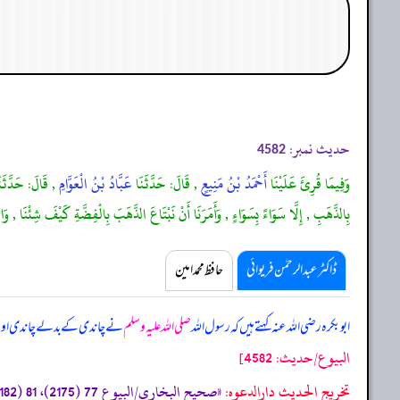
حدیث نمبر:
4582
وَفِيمَا قُرِئَ عَلَيْنَا
أَحْمَدُ بْنُ مَنِيعٍ
, قَالَ: حَدَّثَنَا
عَبَّادُ بْنُ الْعَوَّامِ
, قَالَ: حَدَّثَن
بِالذَّهَبِ , إِلَّا سَوَاءً بِسَوَاءٍ , وَأَمَرَنَا أَنْ نَبْتَاعَ الذَّهَبَ بِالْفِضَّةِ كَيْفَ شِئْنَا , و
ڈاکٹر عبدالرحمٰن فریوائی
حافظ محمد امین
ابوبکرہ رضی اللہ عنہ کہتے ہیں کہ
رسول اللہ
صلی اللہ علیہ وسلم
نے چاندی کے بدلے چاندی اور سون
البيوع/حدیث: 4582]
تخریج الحدیث دارالدعوہ:
«صحیح البخاری/البیوع 77 (2175)، 81 (2182)، صحیح مسلم/البیوع 37 (المساقاة16) (1590)، (تحفة الأشراف: 11681)، مسند احمد (3/38، 39) (صحیح)»