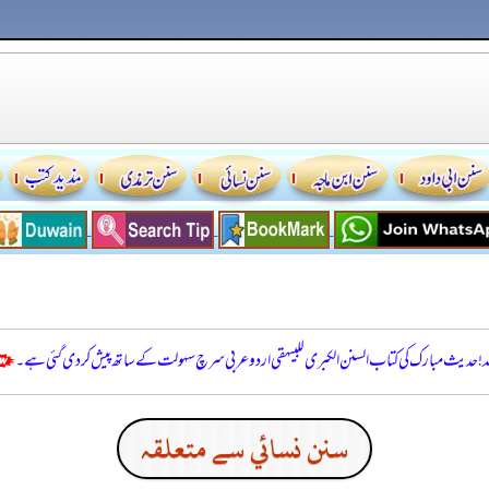
للہ! حدیث مبارک کی کتاب السنن الكبرى للبيهقي اردو عربی سرچ سہولت کے ساتھ پیش کر دی گئی ہے۔
سنن نسائي سے متعلقہ