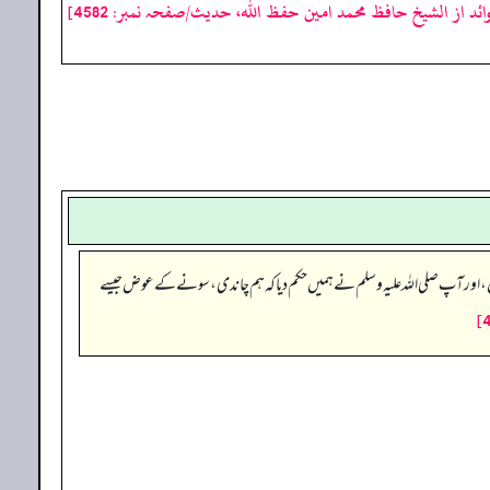
ائد از الشیخ حافظ محمد امین حفظ اللہ، حدیث/صفحہ نمبر: 4582]
ں، اور آپ صلی اللہ علیہ وسلم نے ہمیں حکم دیا کہ ہم چاندی، سونے کے عوض جیسے