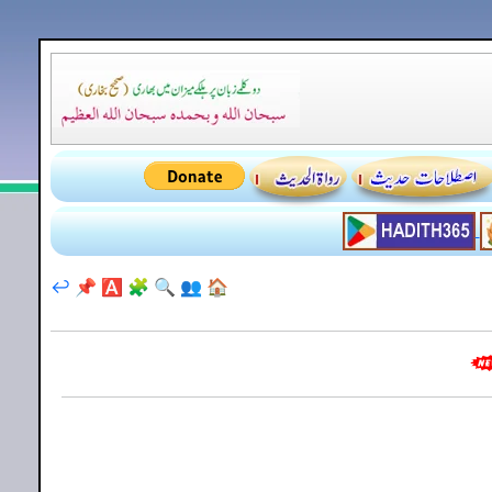
↩️
📌
🅰️
🧩
🔍
👥
🏠