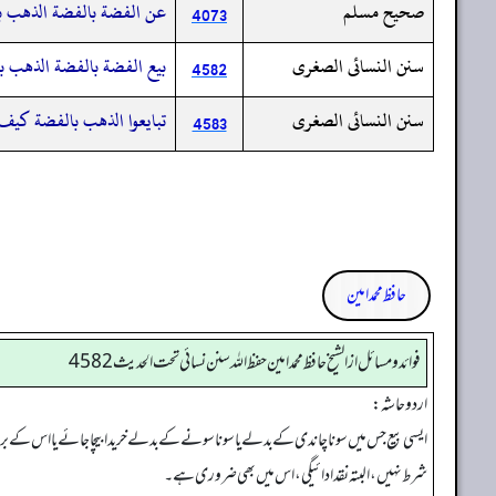
صحيح مسلم
عن الفضة بالفضة الذهب با
4073
سنن النسائى الصغرى
بيع الفضة بالفضة الذهب با
4582
سنن النسائى الصغرى
تبايعوا الذهب بالفضة كي
4583
حافظ محمد امین
فوائد ومسائل از الشيخ حافظ محمد امين حفظ الله سنن نسائي تحت الحديث4582
اردو حاشہ:
ایسی بیع جس میں سونا چاندی کے بدلے یا سونا سونے کے بدلے خریدا بیچا جائے یا اس کے 
شرط نہیں، البتہ نقد ادائیگی، اس میں بھی ضروری ہے۔