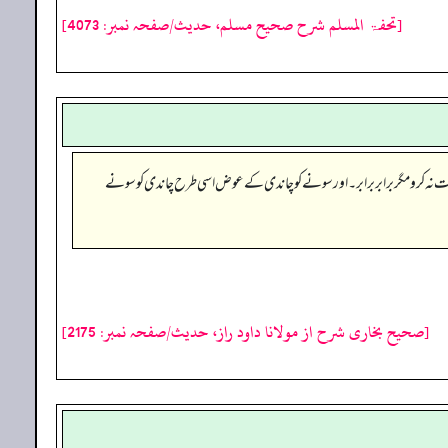
[تحفۃ المسلم شرح صحیح مسلم، حدیث/صفحہ نمبر: 4073]
نہ کرو مگر برابر برابر۔ اور سونے کوچاندی کے عوض اسی طرح چاندی کو سونے
[صحیح بخاری شرح از مولانا داود راز، حدیث/صفحہ نمبر: 2175]