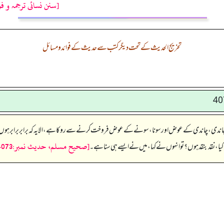
[سنن نسائی ترجمہ و فو
تخریج الحدیث کے تحت دیگر کتب سے حدیث کے فوائد و مسائل
 نے چاندی، چاندی کے عوض اور سونا، سونے کے عوض فروخت کرنے سے روکا ہے، الا یہ کہ برابر برابر ہو
[صحيح مسلم، حديث نمبر:4073]
یا، نقد بنقد ہوں؟ تو انہوں نے کہا، میں نے ایسے ہی سنا ہے۔