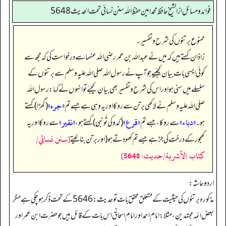
فوائد ومسائل از الشيخ حافظ محمد امين حفظ الله سنن نسائي تحت الحديث5648
ممنوع برتنوں کی شرح و تفسیر۔
زاذان کہتے ہیں کہ میں نے عبداللہ بن عمر رضی اللہ عنہما سے درخواست کی کہ مجھ سے
کوئی ایسی بات بیان کیجئیے جو آپ نے رسول اللہ صلی اللہ علیہ وسلم سے برتنوں کے
سلسلے میں سنی ہو اور اس کی شرح و تفسیر بھی بیان کیجئے تو انہوں نے کہا: رسول اللہ
«جرہ»
صلی اللہ علیہ وسلم نے لاکھی برتن سے روکا اور یہ وہی ہے جسے تم
(گھڑا) کہتے
«دباء»
«قرع»
«نقیر»
ہو۔
سے روکا، جسے تم
(کدو کی تُو نبی) کہتے ہو،
سے روکا اور یہ
[سنن نسائي/
کھجور کے درخت کی جڑ ہے جسے تم کھودتے ہو (اور برتن بنا لیتے
كتاب الأشربة/حدیث: 5648]
اردو حاشہ:
مذکورہ برتنوں کی حیثیت کےمتعلق محقق بات تو حدیث: 5646 کے تحت ذکر ہو چکی ہے مگر
بعض ائمہ مجتہدین،مثلا: امام احمد اور امام اسحاقؒ اس بات کے قائل ہیں جو حضرت ابن عمر اور