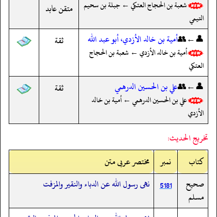
شعبة بن الحجاج العتكي ← جبلة بن سحيم
متقن عابد
التيمي
👤←👥
أمية بن خالد الأزدي، أبو عبد الله
ثقة
أمية بن خالد الأزدي ← شعبة بن الحجاج
العتكي
👤←👥
علي بن الحسين الدرهمي
ثقة
علي بن الحسين الدرهمي ← أمية بن خالد
الأزدي
تخريج الحديث:
کتاب
نمبر
مختصر عربی متن
صحيح
نهى رسول الله عن الدباء والنقير والمزفت
5181
مسلم