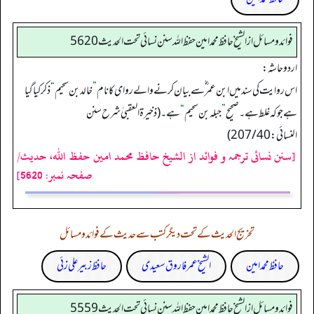
فوائد ومسائل از الشيخ حافظ محمد امين حفظ الله سنن نسائي تحت الحديث5620
اردو حاشہ:
اس روایت کی سند میں ابن عمر ؓ سے بیان کرنے والے روای کا نام
”
خالد بن سحیم
“
ذکر کیا گیا
ہے جو کہ غلط ہے۔ صحیح
”
جبلہ بن سحیم
“
ہے۔ (ذخیرة العقبیٰ شرح سنن
النسائي: 207/40)
[سنن نسائی ترجمہ و فوائد از الشیخ حافظ محمد امین حفظ اللہ، حدیث/
صفحہ نمبر: 5620]
تخریج الحدیث کے تحت دیگر کتب سے حدیث کے فوائد و مسائل
حافظ محمد امین
الشیخ عمر فاروق سعیدی
حافظ زبیر علی زئی
فوائد ومسائل از الشيخ حافظ محمد امين حفظ الله سنن نسائي تحت الحديث5559