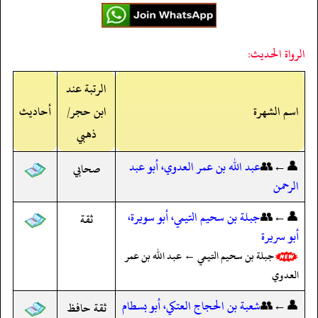
الرواة الحديث:
الرتبة عند
اسم الشهرة
ابن حجر/
أحاديث
ذهبي
👤←👥
عبد الله بن عمر العدوي، أبو عبد
صحابي
الرحمن
👤←👥
جبلة بن سحيم التيمي، أبو سويرة،
ثقة
أبو سريرة
جبلة بن سحيم التيمي ← عبد الله بن عمر
العدوي
👤←👥
شعبة بن الحجاج العتكي، أبو بسطام
ثقة حافظ