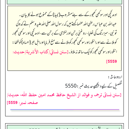
ادھ کچی اور سوکھی کھجور کے سے بنے مشروب (نبیذ) کے ممنوع ہونے کا بیان۔
عبداللہ بن عباس رضی اللہ عنہما کہتے ہیں کہ رسول اللہ صلی اللہ علیہ وسلم نے کدو کی
تونبی، سبز رنگ کی ٹھلیا، روغنی برتن اور لکڑی کے برتن سے، ادھ کچی اور سوکھی کھجور
کو ملانے سے اور انگور اور سوکھی کھجور کو ملانے سے منع فرمایا اور اہل ہجر (احساد) کو لکھا:
[سنن نسائي/كتاب الأشربة/حدیث:
انگور اور سوکھی کھجور کو ایک ساتھ نہ ملاؤ۔
5559]
اردو حاشہ:
تفصیل کے لیے دیکھیے حدیث نمبر: 5550
[سنن نسائی ترجمہ و فوائد از الشیخ حافظ محمد امین حفظ اللہ، حدیث/
صفحہ نمبر: 5559]