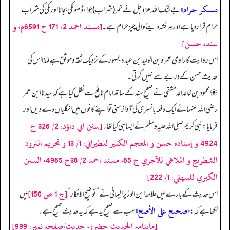
مسكر حرام»
بے شک اللہ عزوجل نے خمر (شراب) جوا، ڈھولکی بجانا اور مکی کی شراب
[مسند احمد 2/ 171 ح 6591م، و
حرام قرار دیا ہے اور ہر نشہ دینے والی چیز حرام ہے۔
سنده حسن]
اس روایت کا راوی عمر و بن الولید بن عبدہ جمہور کے نزدیک ثقہ و موثق ہے لہٰذا اس کی
حدیث حسن کے درجے سے نہیں گرتی۔
❀ محمود بن خالد الدمشقی نے صحیح سند کے ساتھ امام نافع سے نقل کیا ہے کہ سیدنا ابن عمر
رضی اللہ عنہما نے ایک دفعہ بانسری کی آواز سنی تو اپنے کانوں میں انگلیاں دے دیں اور
[سنن ابي داؤد: 2/ 326 ح
فرمایا: نبی کریم صلی اللہ علیہ وسلم نے ایسا ہی کیا تھا۔
4924 و إسناده حسن و المعجم الكبير للطبراني: 1/ 13 و تحريم النرود
الشطرنج و الملاهي للآجري ح 65، مسند احمد 2/ 38ح 4965، السنن
الكبري للبيهقي: 1/ 222]
[ج 1 ص 150]
اس حدیث کے بارے میں علامہ ابن الوزیر الیمانی نے
”
توضیح الافکار
“
میں
«صحيح على الأصح»
لکھا ہے کہ:
سب سے صحیح یہ ہے کہ یہ حدیث صحیح ہے۔
[ماہنامہ الحدیث حضرو، حدیث/صفحہ نمبر: 999]