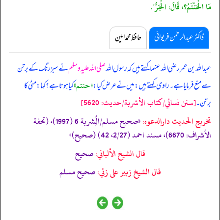
مَا الْحَنْتَمُ؟، قَالَ: الْجَرُّ".
ڈاکٹر عبدالرحمٰن فریوائی
حافظ محمد امین
عبداللہ بن عمر رضی اللہ عنہما کہتے ہیں کہ
رسول اللہ
صلی اللہ علیہ وسلم
نے سبز رنگ کے برتن
«حنتم»
سے منع فرمایا ہے۔ راوی کہتے ہیں: میں نے عرض کیا:
کیا ہوتا ہے؟ کہا: مٹی کا
[سنن نسائي/كتاب الأشربة/حدیث: 5620]
برتن۔
تخریج الحدیث دارالدعوہ:
«صحیح مسلم/الِٔشربة 6 (1997)، (تحفة
الأشراف: 6670)، مسند احمد (2/27، 42) (صحیح)»
قال الشيخ الألباني:
صحيح
قال الشيخ زبير على زئي:
صحيح مسلم