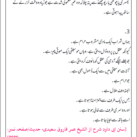
تیسری یا چوتھی بار پوچھنے سے پتہ چلا کہ وہ غیرمعمولی شدت ہے جو زیادہ وقت گزرنے کے
ساتھ پیدا ہوتی ہے۔
3۔
جہاں شراب ایک مادی مشروب حرام ہے۔
کیونکہ عقل پر پردہ ڈال دیتی ہے، وہاں موسیقی ایک صوتی چیز ہے۔
جو بھلے چنگےآدمی کی عقل کو مائوف کر دیتی ہے۔
آلات موسیقی میں سے ایک ڈھول بھی ہے۔
جو حرام ہے۔
البتہ دف حلال ہے۔
جس پر ایک طرف سے چمڑا منڈا ہوتا ہے۔
اور دوسری طرف سے خالی ہوتا ہے۔
اسے ہاتھ سے بجایا جاتا ہے۔
[سنن ابی داود شرح از الشیخ عمر فاروق سعیدی، حدیث/صفحہ نمبر: