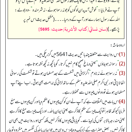
جائے، وہ بولے: عبدالقیس کا ایک وفد رسول اللہ صلی اللہ علیہ وسلم کے پاس آیا تو
آپ نے فرمایا:
”
خوش آمدید ان لوگوں کو جو نہ رسوا ہوئے، نہ شرمندہ
“
، وہ بولے:
اللہ کے رسول! ہمارے اور آپ کے درمیا۔۔۔۔ (مکمل حدیث اس نمبر پر
[سنن نسائي/كتاب الأشربة/حدیث: 5695]
پڑھیے۔)
اردو حاشہ:
(1)
اس روایت سے متعلقہ چند باتیں حدیث 5641 میں گزرچکی ہیں۔
(2)
”
رسوا نہ ہو جاؤں
“
یعنی دماغ صحیح کام نہیں کرتا۔ گویا کچھ نہ کچھ نشہ ہوتا ہے۔
(3)
”
نہ رسوا ہوئے نہ نادم
“
اگر لڑائی میں شکست کے بعد مسلمان ہوتے تو شکست کی رسوائی
اٹھانا پڑتی اور نبی اکرم صلی اللہ علیہ وسلم کے ساتھ لڑائی کی ندامت بھی ہوتی۔ اب اپنے آپ
مسلمان ہوئے تو دونوں چیزوں سے محفوظ رہے۔
(4)
اس با ت میں اختلاف ہے کہ آپ نے ان کو کن چیزوں کا حکم دیا اور کن چیزوں سے منع
فرمایا کیونکہ ظاہراً تو ایک چیز کے حکم کا ذکر ہے یعنی ایمان باللہ۔ اور ایک چیز سے منع کا ذکر ہے
یعنی مندرجہ بالا برتنوں کی نبیذ سے۔ گویا باقی چیزوں کا ذکر نہیں بلکہ کسی اور روایت میں بھی ان
کا ذکر نہیں۔ بعض حضرات کے نزدیک وہ چیزیں وہی ہیں جو ایمان باللہ کی تفسیر ہیں مگر وہ تو چار