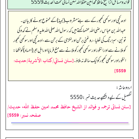
فوائد ومسائل از الشيخ حافظ محمد امين حفظ الله سنن نسائي تحت الحديث5559
ادھ کچی اور سوکھی کھجور کے سے بنے مشروب (نبیذ) کے ممنوع ہونے کا بیان۔
عبداللہ بن عباس رضی اللہ عنہما کہتے ہیں کہ رسول اللہ صلی اللہ علیہ وسلم نے کدو کی
تونبی، سبز رنگ کی ٹھلیا، روغنی برتن اور لکڑی کے برتن سے، ادھ کچی اور سوکھی کھجور
کو ملانے سے اور انگور اور سوکھی کھجور کو ملانے سے منع فرمایا اور اہل ہجر (احساد) کو لکھا:
[سنن نسائي/كتاب الأشربة/حدیث:
انگور اور سوکھی کھجور کو ایک ساتھ نہ ملاؤ۔
5559]
اردو حاشہ:
تفصیل کے لیے دیکھیے حدیث نمبر: 5550
[سنن نسائی ترجمہ و فوائد از الشیخ حافظ محمد امین حفظ اللہ، حدیث/
صفحہ نمبر: 5559]