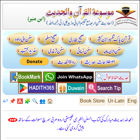
↩️
📌
🅰️
🧩
🔍
👥
🏠
Book Store
Ur-Latn
Eng
الحمدللہ! حدیث مبارک کی کتاب السنن الكبرى للبيهقي اردو عربی سرچ سہولت کے ساتھ
پیش کر دی گئی ہے۔