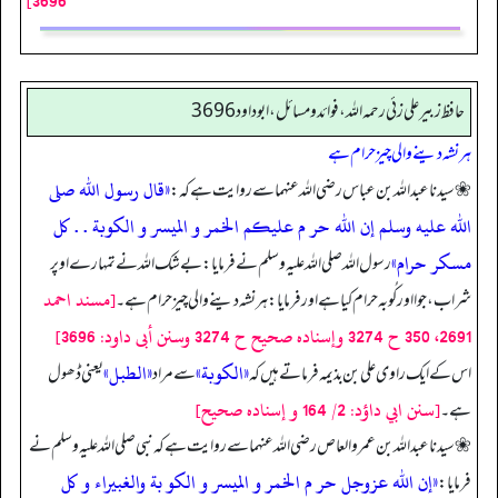
3696]
حافظ زبير على زئي رحمه الله، فوائد و مسائل، ابوداود 3696
ہر نشہ دینے والی چیز حرام ہے
«قال رسول الله صلى
❀ سیدنا عبداللہ بن عباس رضی اللہ عنہما سے روایت ہے کہ:
الله عليه وسلم إن الله حر م عليكم الخمر و الميسر و الكوبة . . كل
مسكر حرام»
رسول اللہ صلی اللہ علیہ وسلم نے فرمایا: بےشک اللہ نے تمہارے اوپر
[مسند احمد
شراب، جوا اور کُوبہ حرام کیا ہے اور فرمایا: ہر نشہ دینے والی چیز حرام ہے۔
2691، 350 ح 3274 وإسناده صحيح ح 3274 وسنن أبى داود: 3696]
«الكوبة»
«الطبل»
اس کے ایک راوی علی بن بذیمہ فرماتے ہیں کہ
سے مراد
یعنی ڈھول
[سنن ابي داؤد: 2/ 164 و إسناده صحيح]
ہے۔
❀ سیدنا عبداللہ بن عمرو العاص رضی اللہ عنہما سے روایت ہے کہ نبی صلی اللہ علیہ وسلم نے
«إن الله عزوجل حر م الخمر و الميسر و الكو بة والغبيراء و كل
فرمایا: