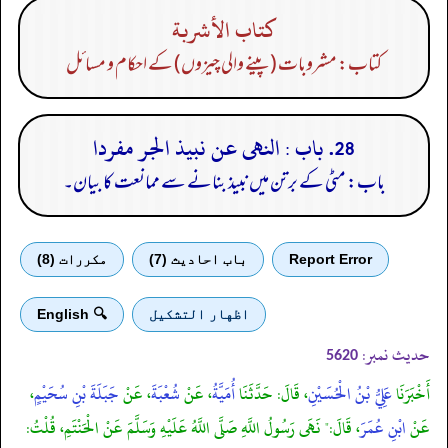
كتاب الأشربة
کتاب: مشروبات (پینے والی چیزوں) کے احکام و مسائل
28. باب : النهى عن نبيذ الجر مفردا
باب: مٹی کے برتن میں نبیذ بنانے سے ممانعت کا بیان۔
Report Error
باب احادیث (7)
مكررات (8)
اظهار التشكيل
🔍 English
حدیث نمبر:
5620
أَخْبَرَنَا
عَلِيُّ بْنُ الْحُسَيْنِ
، قَالَ: حَدَّثَنَا
أُمَيَّةُ
، عَنْ
شُعْبَةَ
، عَنْ
جَبَلَةَ بْنِ سُحَيْمٍ
،
عَنْ
ابْنِ عُمَرَ
، قَالَ:" نَهَى رَسُولُ اللَّهِ صَلَّى اللَّهُ عَلَيْهِ وَسَلَّمَ عَنْ الْحَنْتَمِ، قُلْتُ: