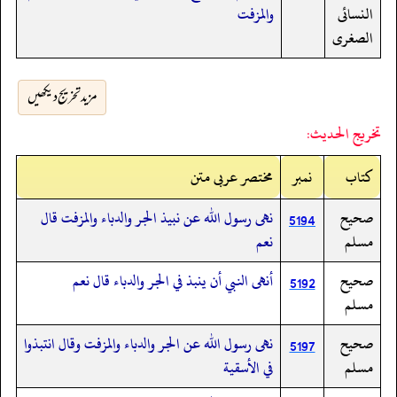
النسائى
والمزفت
الصغرى
مزید تخریج دیکھیں
تخريج الحديث:
کتاب
نمبر
مختصر عربی متن
صحيح
نهى رسول الله عن نبيذ الجر والدباء والمزفت قال
5194
مسلم
نعم
صحيح
أنهى النبي أن ينبذ في الجر والدباء قال نعم
5192
مسلم
صحيح
نهى رسول الله عن الجر والدباء والمزفت وقال انتبذوا
5197
مسلم
في الأسقية