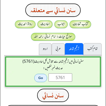
سنن نسائي سے متعلقہ
کتاب تعارف
ابواب
احادیث
رواۃ الحدیث
سوانح حیات: امام نسائی رحمہ اللہ
تمام کتب
ترقیم شاملہ
عربی
اردو
سنن نسائی میں ترقیم شاملہ سے تلاش کل احادیث (5761)
حدیث نمبر لکھیں:
سنن نسائي