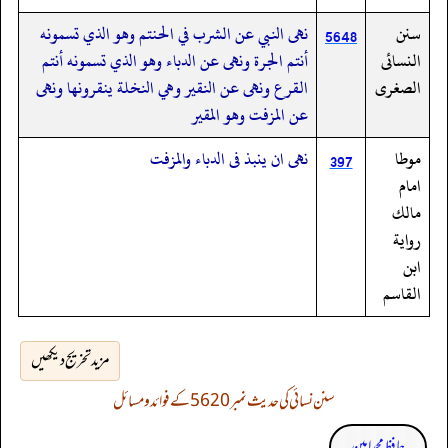
سنن
نهى النبي عن الشرب في الحنتم وهو الذي تسمونه
5648
النسائى
أنتم الجرة ونهى عن الدباء وهو الذي تسمونه أنتم
الصغرى
القرع ونهى عن النقير وهي النخلة ينقرونها ونهى
عن المزفت وهو المقير
موطا
نهى ان ينبذ فى الدباء والمزفت
397
امام
مالك
رواية
ابن
القاسم
مزید تخریج دیکھیں
سنن نسائی کی حدیث نمبر 5620 کے فوائد و مسائل
حافظ محمد امین