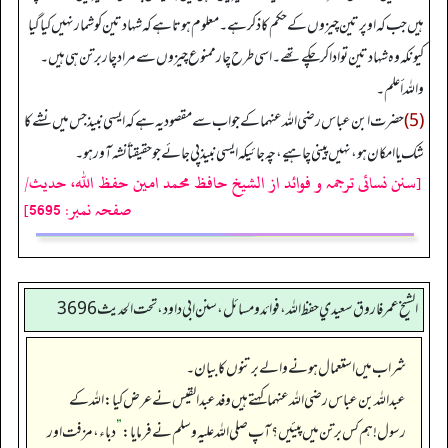
ہیں جب کہ اوپر تین چیزوں کے حکم کا ذکر ہے۔ معلوم ہوتا ہے کہ شہادتین کو شمار نہیں کیا گیا
کیونکہ وہ شہادتین تو ادا کر چکے تھے۔ اسی طرح چار ممنوع چیزوں سے مراد چار برتن ہی ہیں۔
واللہ أعلم۔
(5)
حضرت ابن عباس رضی اللہ عنہما کے جواب سے مقصود یہ ہے کہ ایسی نبیذ جس میں نشے کا
شک یا امکان ہو، نہیں پینی چاہیے، چہ جائیکہ ایسی نبیذ پی جائے جو حقیقتاً نشہ آور ہو۔
[سنن نسائی ترجمہ و فوائد از الشیخ حافظ محمد امین حفظ اللہ، حدیث/
صفحہ نمبر: 5695]
الشيخ عمر فاروق سعيدي حفظ الله، فوائد و مسائل، سنن ابي داود ، تحت الحديث 3696
شراب میں استعمال ہونے والے برتنوں کا بیان۔
عبداللہ بن عباس رضی اللہ عنہما کہتے ہیں وفد عبدالقیس نے عرض کیا: اللہ کے
رسول! ہم کس برتن میں پیئیں؟ آپ صلی اللہ علیہ وسلم نے فرمایا:
”
دباء، مزفت اور