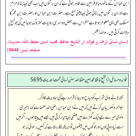
ابن عباس ؓ کےمذکورہ بالا فرامین سے ظاہر ہوتی ہے کہ ان برتنوں میں اب بھی نبیذ بنانا حرام
ہے اور ان برتنوں میں بنائی ہوئی نبیذ پینی منع ہے۔حضرت ابن عباس اور حضرت ابن عمر ؓ کا
مسلک بھی یہی معلوم ہوتا ہے مگر اس سے بعض دوسری روایات متروک ہو جائیں گی جو نسخ پر
دلالت کرتی ہیں۔ واللہ أعلم۔
[سنن نسائی ترجمہ و فوائد از الشیخ حافظ محمد امین حفظ اللہ، حدیث/
صفحہ نمبر: 5648]
فوائد ومسائل از الشيخ حافظ محمد امين حفظ الله سنن نسائي تحت الحديث5695
نشہ لانے والی شراب کو مباح اور جائز قرار دینے کی احادیث کا ذکر۔
ابوجمرہ نصر بیان کرتے ہیں کہ میں نے ابن عباس رضی اللہ عنہما سے کہا: میری
دادی میرے لیے ایک گھڑے میں میٹھی نبیذ تیار کرتی ہیں جسے میں پیتا ہوں۔ اگر میں
اسے زیادہ پی لوں اور لوگوں میں بیٹھوں تو اندیشہ لگا رہتا ہے کہ کہیں رسوائی نہ ہو