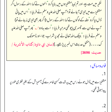
نقیر میں مت پیو، اور تم نبیذ مشکیزوں میں بنایا کرو
“
انہوں نے کہا: اللہ کے رسول اگر
مشکیزے میں تیزی آ جائے تو؟ آپ صلی اللہ علیہ وسلم نے فرمایا:
”
اس میں پانی
ڈال دیا کرو
“
وفد کے لوگوں نے کہا: اللہ کے رسول! (اگر پھر بھی تیزی نہ جائے تو)
آپ نے ان سے تیسری یا چوتھی مرتبہ فرمایا:
”
اسے بہا دو
۱؎
“
پھر آپ صلی اللہ علیہ
وسلم نے فرمایا:
”
بیشک اللہ تعالیٰ نے مجھ پر شراب، جوا، اور ڈھولک
[سنن ابي داود/كتاب الأشربة /
ک۔۔۔۔ (مکمل حدیث اس نمبر پر پڑھیے۔)
حدیث: 3696]
فوائد ومسائل:
1۔
مشکیزےمیں ڈال ہوئے رس میں یہ شدت کسی خامرے کی آمیزش کے بغیر فطری طور پر
پیدا ہوتی تھی۔
2۔