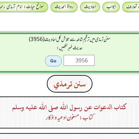
 تعارف
ابواب
احادیث
رواۃ الحدیث
سوانح حیات: امام ترمذی رحمہ 
سنن ترمذی میں ترقیم شاملہ سے تلاش کل احادیث (3956)
حدیث نمبر لکھیں:
سنن ترمذي
كتاب الدعوات عن رسول الله صلى الله عليه وسلم
کتاب: مسنون ادعیہ و اذکار