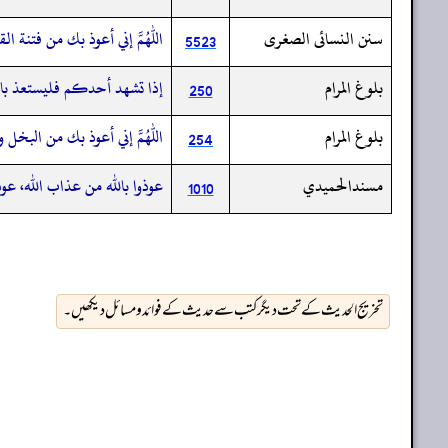
سنن النسائى الصغرى
اللهم إني أعوذ بك من فتنة ال
5523
بلوغ المرام
إذا تشهد أحدكم فليستعذ بالل
250
بلوغ المرام
اللهم إني أعوذ بك من البخل و
254
مسندالحميدي
عوذوا بالله من عذاب الله، عوذو
1010
تخریج الحدیث کے تحت دیگر کتب سے حدیث کے فوائد و مسائل دیکھیں۔