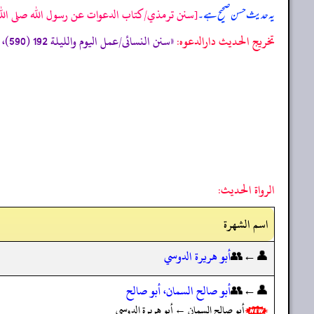
[سنن ترمذي/كتاب الدعوات عن رسول الله صلى الله ع
یہ حدیث حسن صحیح ہے۔
تخریج الحدیث دارالدعوہ:
«سنن النسائی/عمل الیوم واللیلة 192 (590)، و مسند احمد (2/290) (تحفة الأشراف: 12753) (صحیح)»
الرواة الحديث:
اسم الشهرة
👤←👥
أبو هريرة الدوسي
👤←👥
أبو صالح السمان، أبو صالح
أبو صالح السمان ← أبو هريرة الدوسي