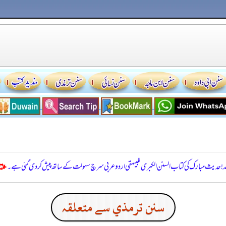
للہ! حدیث مبارک کی کتاب السنن الكبرى للبيهقي اردو عربی سرچ سہولت کے ساتھ پیش کر دی گئی ہے۔
سنن ترمذي سے متعلقہ