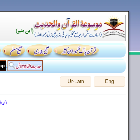
Ur-Latn
Eng
الحمد