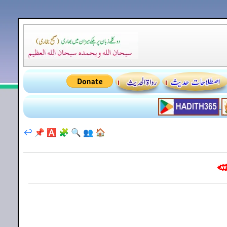
↩️
📌
🅰️
🧩
🔍
👥
🏠