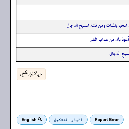
محيا والممات ومن فتنة المسيح الدجال
وأعوذ بك من عذاب القبر
لمسيح الدجال
مزید تخریج دیکھیں
Report Error
اظهار التشكيل
🔍 English