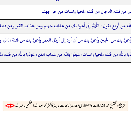
قبر من فتنة الدجال من فتنة المحيا والممات من حر جهنم
ه من أربع يقول : اللهم إني أعوذ بك من عذاب جهنم ومن عذاب القبر ومن فتنة ال
أعوذ بك من الجبن وأعوذ بك من أن أرد إلى أرذل العمر وأعوذ بك من فتنة الدنيا 
ا بالله من فتنة المحيا والممات، عوذوا بالله من عذاب القبر، عوذوا بالله من فتنة ا
تخريج وتحقيقِ محدثانہ نکات و اصطلاحی مطالعہ از محدثِ مدینہ ڈاکٹر محمد عبداللہ اعظمی رحمہ اللہ