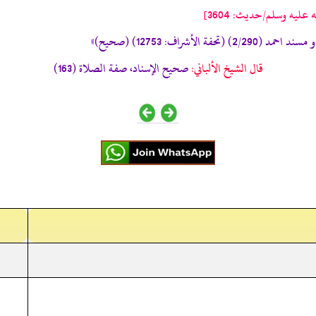
ليه وسلم/حدیث: 3604]
قال الشيخ الألباني:
صحيح الإسناد، صفة الصلاة (163)