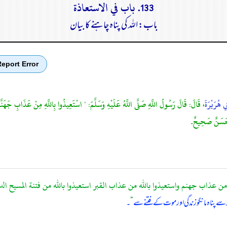
133. باب في الاستعاذة
باب: اللہ کی پناہ چاہنے کا بیان
eport Error
ِي هُرَيْرَةَ
، قَالَ: قَالَ رَسُولُ اللَّهِ صَلَّى اللَّهُ عَلَيْهِ وَسَلَّمَ: " اسْتَعِيذُوا بِاللَّهِ مِنْ عَذَابِ جَهَنَّم
َا حَسَنٌ صَحِيحٌ.
 من عذاب جهنم واستعيذوا بالله من عذاب القبر استعيذوا بالله من فتنة المسيح الدجا
ہ سے پناہ مانگو زندگی اور موت کے فتنے سے
“
۔