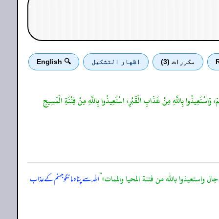
R
مكررات (3)
اظهار التشكيل
🔍 English
َ، وَاسْتَعِيذُوا بِاللَّهِ مِنْ عَذَابِ الْقَبْرِ، اسْتَعِيذُوا بِاللَّهِ مِنْ فِتْنَةِ الْمَسِيحِ
ل واستعيذوا بالله من فتنة المحيا والممات»
”
اللہ سے پناہ مانگو جہنم کے عذاب