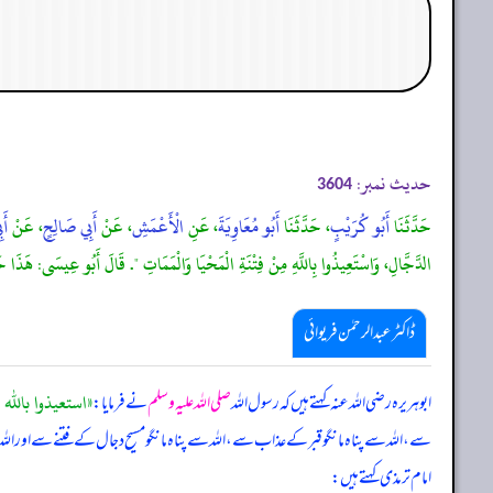
حدیث نمبر:
3604
حَدَّثَنَا
أَبُو كُرَيْبٍ
، حَدَّثَنَا
أَبُو مُعَاوِيَةَ
، عَنِ
الْأَعْمَشِ
، عَنْ
أَبِي صَالِحٍ
، عَنْ
أَب
الدَّجَّالِ، وَاسْتَعِيذُوا بِاللَّهِ مِنْ فِتْنَةِ الْمَحْيَا وَالْمَمَاتِ ". قَالَ أَبُو عِيسَى: هَذ
ڈاکٹر عبدالرحمٰن فریوائی
«استعيذوا بالله
ابوہریرہ رضی الله عنہ کہتے ہیں کہ
رسول اللہ
صلی اللہ علیہ وسلم
نے فرمایا:
سے، اللہ سے پناہ مانگو قبر کے عذاب سے، اللہ سے پناہ مانگو مسیح دجال کے فتنے سے اور الل
امام ترمذی کہتے ہیں: