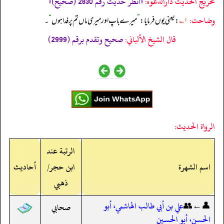
تخریج الحدیث دارالدعوہ:
«انظر حدیث رقم 2830 (صحیح)»
وضاحت:
۱؎
: یعنی یوں فرمایا:
”
میرے باپ اور میری ماں تم پر فدا ہوں
“
۔
قال الشيخ الألباني:
صحيح وتقدم برقم (2999)
الرواة الحديث:
الرتبة عند
اسم الشهرة
ابن حجر/
أحاديث
ذهبي
👤←👥
علي بن أبي طالب الهاشمي، أبو
صحابي
الحسن، أبو الحسين