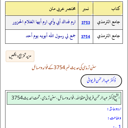
کتاب
نمبر
مختصر عربی متن
جامع الترمذي
ارم فداك أبي وأمي ارم أيها الغلام الحزور
3753
جامع الترمذي
جمع لي رسول الله أبويه يوم أحد
3754
مزید تخریج دیکھیں
سنن ترمذی کی حدیث نمبر 3754 کے فوائد و مسائل
ڈاکٹر عبدالرحمٰن فریوائی
الشیخ ڈاکٹر عبد الرحمٰن فریوائی حفظ اللہ، فوائد و مسائل، سنن ترمذی، تحت الحديث 3754
اردو حاشہ:
وضاحت:
1؎: