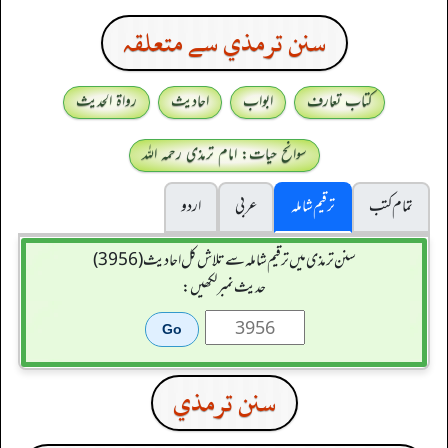
سنن ترمذي سے متعلقہ
کتاب تعارف
ابواب
احادیث
رواۃ الحدیث
سوانح حیات: امام ترمذی رحمہ اللہ
تمام کتب
ترقیم شاملہ
عربی
اردو
سنن ترمذی میں ترقیم شاملہ سے تلاش کل احادیث (3956)
حدیث نمبر لکھیں:
سنن ترمذي