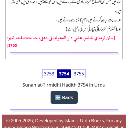
سند میں حسن بن الصباح البزار راوی کے بارے میں ابن حجر کہتے ہیں: صدوق ہیں یعنی ثقہ
ہیں،
اور حدیث بیان کرنے میں وہم کا شکارہو جاتے ہیں،
اور (اَلْغَلاَمُ الحَزَوَّر) کی زیادتی اس کی دلیل ہے)
[سنن ترمذي مجلس علمي دار الدعوة، نئى دهلى، حدیث/صفحہ نمبر:
3753]
3753
3754
3755
Sunan at-Tirmidhi Hadith 3754 in Urdu
Back ⬅️
© 2005-2026, Developed by Islamic Urdu Books, For any
query, please WhatsApp us at +92 331 5902482 or email us