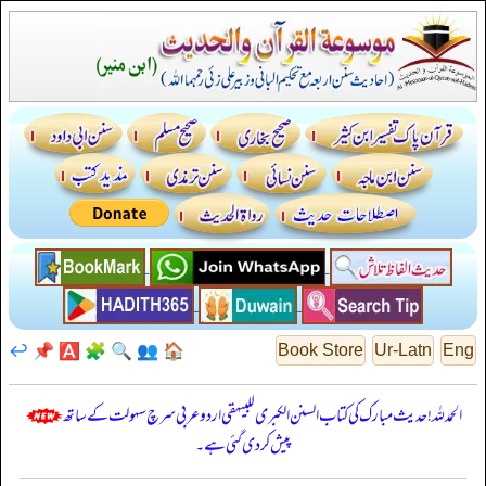
↩️
📌
🅰️
🧩
🔍
👥
🏠
Book Store
Ur-Latn
Eng
الحمدللہ! حدیث مبارک کی کتاب السنن الكبرى للبيهقي اردو عربی سرچ سہولت کے ساتھ
پیش کر دی گئی ہے۔