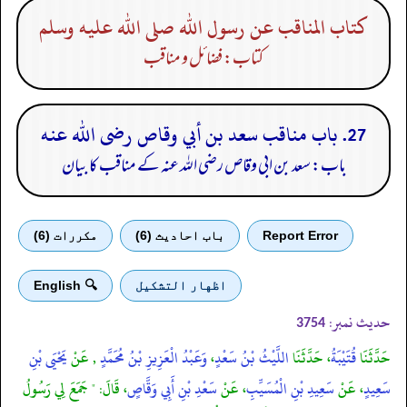
كتاب المناقب عن رسول الله صلى الله عليه وسلم
کتاب: فضائل و مناقب
27. باب مناقب سعد بن أبي وقاص رضى الله عنه
باب: سعد بن ابی وقاص رضی الله عنہ کے مناقب کا بیان
Report Error
باب احادیث (6)
مكررات (6)
اظهار التشكيل
🔍 English
حدیث نمبر:
3754
حَدَّثَنَا
قُتَيْبَةُ
، حَدَّثَنَا
اللَّيْثُ بْنُ سَعْدٍ
،
وَعَبْدُ الْعَزِيزِ بْنُ مُحَمَّدٍ
, عَنْ
يَحْيَى بْنِ
سَعِيدٍ
، عَنْ
سَعِيدِ بْنِ الْمُسَيِّبِ
، عَنْ
سَعْدِ بْنِ أَبِي وَقَّاصٍ
، قَالَ: " جَمَعَ لِي رَسُولُ