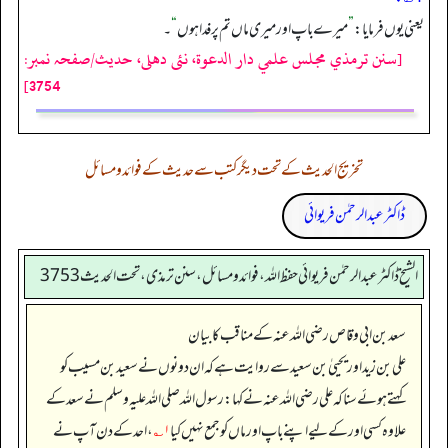
یعنی یوں فرمایا:
”
میرے باپ اور میری ماں تم پر فدا ہوں
“
۔
[سنن ترمذي مجلس علمي دار الدعوة، نئى دهلى، حدیث/صفحہ نمبر:
3754]
تخریج الحدیث کے تحت دیگر کتب سے حدیث کے فوائد و مسائل
ڈاکٹر عبدالرحمٰن فریوائی
الشیخ ڈاکٹر عبد الرحمٰن فریوائی حفظ اللہ، فوائد و مسائل، سنن ترمذی، تحت الحديث 3753
سعد بن ابی وقاص رضی الله عنہ کے مناقب کا بیان
علی بن زید اور یحییٰ بن سعید سے روایت ہے کہ ان دونوں نے سعید بن مسیب کو
کہتے ہوئے سنا کہ علی رضی الله عنہ نے کہا: رسول اللہ صلی اللہ علیہ وسلم نے سعد کے
علاوہ کسی اور کے لیے اپنے باپ اور ماں کو جمع نہیں کیا
۱؎
، احد کے دن آپ نے