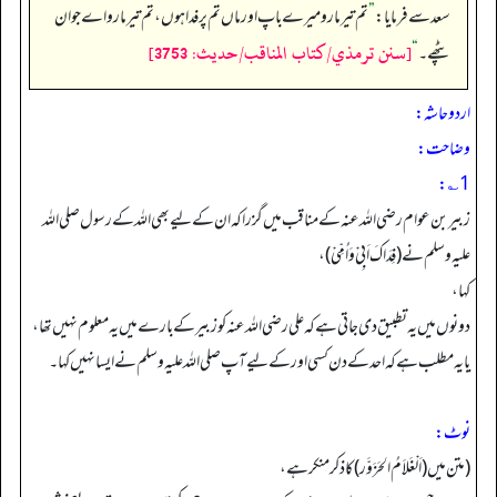
سعد سے فرمایا:
”
تم تیر مارو میرے باپ اور ماں تم پر فدا ہوں، تم تیر مارو اے جوان
[سنن ترمذي/كتاب المناقب/حدیث: 3753]
پٹھے۔‏‏‏‏
“
اردو حاشہ:
وضاحت:
1؎:
زبیربن عوام رضی اللہ عنہ کے مناقب میں گزرا کہ ان کے لیے بھی اللہ کے رسول صلی اللہ
علیہ وسلم نے (فِدَاكَ اَبِیْ وَاُمِّیْ)،
کہا،
دونوں میں یہ تطبیق دی جاتی ہے کہ علی رضی اللہ عنہ کو زبیر کے بارے میں یہ معلوم نہیں تھا،
یا یہ مطلب ہے کہ احد کے دن کسی اور کے لیے آپ صلی اللہ علیہ وسلم نے ایسا نہیں کہا۔
نوٹ:
(متن میں (اَلْغَلاَمُ الحَزَوَّر) کا ذکر منکر ہے،