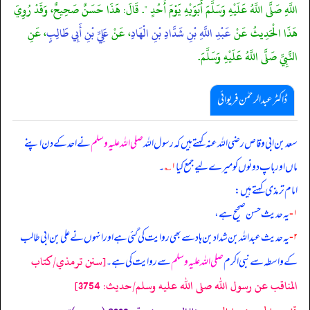
اللَّهِ صَلَّى اللَّهُ عَلَيْهِ وَسَلَّمَ أَبَوَيْهِ يَوْمَ أُحُدٍ ". قَالَ: هَذَا حَسَنٌ صَحِيحٌ، وَقَدْ رُوِيَ
هَذَا الْحَدِيثُ عَنْ
عَبْدِ اللَّهِ بْنِ شَدَّادِ بْنِ الْهَادِ
، عَنْ
عَلِيِّ بْنِ أَبِي طَالِبٍ
، عَنِ
النَّبِيِّ صَلَّى اللَّهُ عَلَيْهِ وَسَلَّمَ.
ڈاکٹر عبدالرحمٰن فریوائی
سعد بن ابی وقاص رضی الله عنہ کہتے ہیں کہ
رسول اللہ
صلی اللہ علیہ وسلم
نے احد کے دن اپنے
ماں اور باپ دونوں کو میرے لیے جمع کیا
۱؎
۔
امام ترمذی کہتے ہیں:
۱-
یہ حدیث حسن صحیح ہے،
۲-
یہ حدیث عبداللہ بن شداد بن ہاد سے بھی روایت کی گئی ہے اور انہوں نے علی بن ابی طالب
[سنن ترمذي/كتاب
کے واسطہ سے نبی اکرم
صلی اللہ علیہ وسلم
سے روایت کی ہے۔
المناقب عن رسول الله صلى الله عليه وسلم/حدیث: 3754]