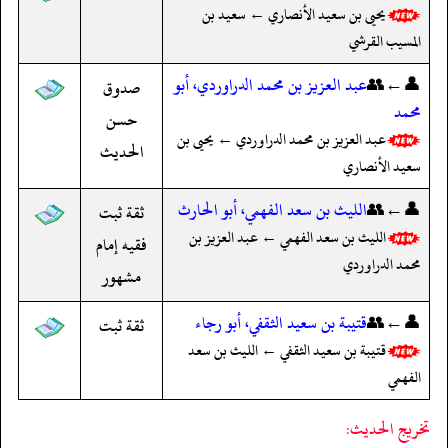
يحيى بن سعيد الأنصاري ← سعيد بن
المسيب القرشي
👤←👥
عبد العزيز بن محمد الدراوردي، أبو
صدوق
محمد
حسن
عبد العزيز بن محمد الدراوردي ← يحيى بن
الحديث
سعيد الأنصاري
👤←👥
الليث بن سعد الفهمي، أبو الحارث
ثقة ثبت
الليث بن سعد الفهمي ← عبد العزيز بن
فقيه إمام
محمد الدراوردي
مشهور
👤←👥
قتيبة بن سعيد الثقفي، أبو رجاء
ثقة ثبت
قتيبة بن سعيد الثقفي ← الليث بن سعد
الفهمي
تخريج الحديث: