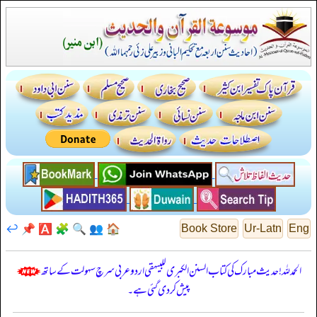
↩️
📌
🅰️
🧩
🔍
👥
🏠
Book Store
Ur-Latn
Eng
الحمدللہ! حدیث مبارک کی کتاب السنن الكبرى للبيهقي اردو عربی سرچ سہولت کے ساتھ
پیش کر دی گئی ہے۔