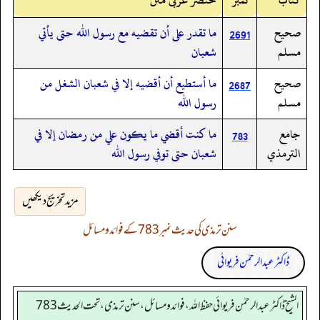
صحيح
ما تقدر على أن تقضيه مع رسول الله حتى يأتي
2691
مسلم
شعبان
صحيح
ما أستطيع أن أقضيه إلا في شعبان الشغل من
2687
مسلم
رسول الله
جامع
ما كنت أقضي ما يكون علي من رمضان إلا في
783
الترمذي
شعبان حتى توفي رسول الله
مزید تخریج دیکھیں
سنن ترمذی کی حدیث نمبر 783 کے فوائد و مسائل
ڈاکٹر عبدالرحمٰن فریوائی
الشیخ ڈاکٹر عبد الرحمٰن فریوائی حفظ اللہ، فوائد و مسائل، سنن ترمذی، تحت الحديث 783