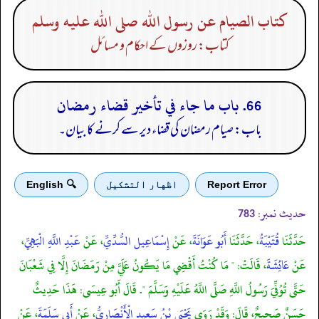
كتاب الصيام عن رسول الله صلى الله عليه وسلم
کتاب: روزوں کے احکام و مسائل
66. باب ما جاء في تأخير قضاء رمضان
باب: صیام رمضان کی قضاء دیر سے کرنے کا بیان۔
Report Error
اظهار التشكيل
🔍 English
حدیث نمبر:
783
حَدَّثَنَا
قُتَيْبَةُ
، حَدَّثَنَا
أَبُو عَوَانَةَ
، عَنْ
إِسْمَاعِيل السُّدِّيِّ
، عَنْ
عَبْدِ اللَّهِ الْبَهِيِّ
،
عَنْ
عَائِشَةَ
، قَالَتْ: " مَا كُنْتُ أَقْضِي مَا يَكُونُ عَلَيَّ مِنْ رَمَضَانَ إِلَّا فِي شَعْبَانَ
حَتَّى تُوُفِّيَ رَسُولُ اللَّهِ صَلَّى اللَّهُ عَلَيْهِ وَسَلَّمَ ". قَالَ أَبُو عِيسَى: هَذَا حَدِيثٌ
حَسَنٌ صَحِيحٌ، قَالَ: وَقَدْ رَوَى
يَحْيَى بْنُ سَعِيدٍ الْأَنْصَارِيُّ
، عَنْ
أَبِي سَلَمَةَ
، عَنْ