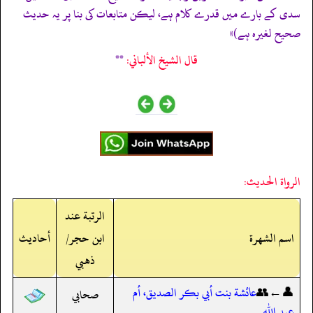
سدی کے بارے میں قدرے کلام ہے، لیکن متابعات کی بنا پر یہ حدیث
صحیح لغیرہ ہے)»
قال الشيخ الألباني:
**
الرواة الحديث:
الرتبة عند
اسم الشهرة
ابن حجر/
أحاديث
ذهبي
👤←👥
عائشة بنت أبي بكر الصديق، أم
صحابي
عبد الله