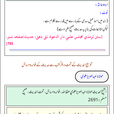
اردو حاشہ:
نوٹ:
(سند میں اسماعیل سدی کے بارے میں قدرے کلام ہے،
لیکن متابعات کی بنا پر یہ حدیث صحیح لغیرہ ہے)
[سنن ترمذي مجلس علمي دار الدعوة، نئى دهلى، حدیث/صفحہ نمبر:
783]
تخریج الحدیث کے تحت دیگر کتب سے حدیث کے فوائد و مسائل
مولانا عبد العزیز علوی
الشيخ الحديث مولانا عبدالعزيز علوي حفظ الله، فوائد و مسائل، تحت الحديث ، صحيح
مسلم: 2691