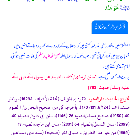
عَائِشَةَ
نَحْوَ هَذَا.
ڈاکٹر عبدالرحمٰن فریوائی
ام المؤمنین عائشہ رضی الله عنہا کہتی ہیں کہ
رمضان کے جو روزے مجھ پر رہ جاتے انہیں میں
شعبان ہی میں قضاء کر پاتی تھی۔ جب تک کہ رسول اللہ
صلی اللہ علیہ وسلم
کی وفات نہیں ہو گئی۔
امام ترمذی کہتے ہیں:
[سنن ترمذي/كتاب الصيام عن رسول الله صلى الله
یہ حدیث حسن صحیح ہے۔
عليه وسلم/حدیث: 783]
تخریج الحدیث دارالدعوہ:
«تفرد بہ المؤلف (تحفة الأشراف: 16293)، وانظر
مسند احمد (6/124، 131، 170)، وأخرجہ کل من: صحیح البخاری/ /الصوم
40 (1950)، صحیح مسلم/الصوم 26 (1146)، سنن ابی داود/ الصیام 40
(2399)، سنن النسائی/الصیام 64 (2331)، سنن ابن ماجہ/الصیام 13
(1669) من غیر ھذا الطریق و بسیاق آخر (صحیح) (سند میں اسماعیل