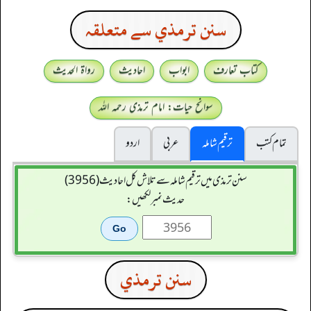
سنن ترمذي سے متعلقہ
کتاب تعارف
ابواب
احادیث
رواۃ الحدیث
سوانح حیات: امام ترمذی رحمہ اللہ
تمام کتب
ترقیم شاملہ
عربی
اردو
سنن ترمذی میں ترقیم شاملہ سے تلاش کل احادیث (3956)
حدیث نمبر لکھیں:
سنن ترمذي