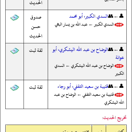
الحديث
👤←👥
السدي الكبير، أبو محمد
صدوق
السدي الكبير ← عبد الله بن يسار البهي
حسن
الحديث
👤←👥
الوضاح بن عبد الله اليشكري، أبو
ثقة ثبت
عوانة
الوضاح بن عبد الله اليشكري ← السدي
الكبير
👤←👥
قتيبة بن سعيد الثقفي، أبو رجاء
ثقة ثبت
قتيبة بن سعيد الثقفي ← الوضاح بن عبد
الله اليشكري
تخريج الحديث:
کتاب
نمبر
مختصر عربی متن