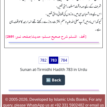
شرف کے لیے ہمہ وقت مستعد رہتی تھیں،
اس لیے وہ شعبان ہی میں روزوں کی قضائی دیتی تھیں،
کیونکہ اس ماہ میں آپ صلی اللہ علیہ وسلم بکثرت روزے رکھتے تھے ائمہ اربعہ کا مؤقف یہی
ہے۔
[تحفۃ المسلم شرح صحیح مسلم، حدیث/صفحہ نمبر: 2691]
782
783
784
Sunan at-Tirmidhi Hadith 783 in Urdu
Back ⬅️
© 2005-2026, Developed by Islamic Urdu Books, For any
query, please WhatsApp us at +92 331 5902482 or email us