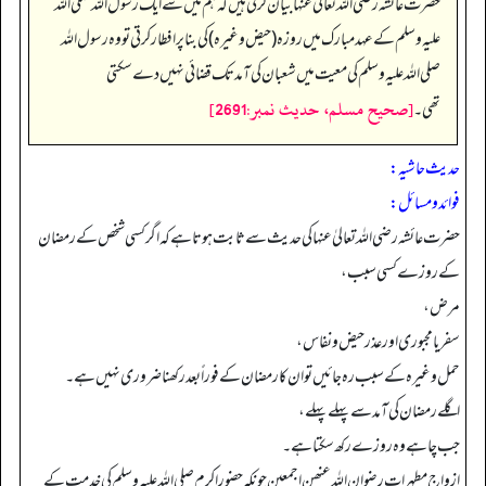
حضرت عائشہ رضی اللہ تعالیٰ عنہا بیان کرتی ہیں کہ ہم میں سے ایک رسول اللہ صلی اللہ
علیہ وسلم کے عہد مبارک میں روزہ (حیض وغیرہ) کی بنا پر افطار کرتی تو وہ رسول اللہ
صلی اللہ علیہ وسلم کی معیت میں شعبان کی آمد تک قضائی نہیں دے سکتی
[صحيح مسلم، حديث نمبر:2691]
تھی۔
حدیث حاشیہ:
فوائد ومسائل:
حضرت عائشہ رضی اللہ تعالیٰ عنہا کی حدیث سے ثابت ہوتا ہے کہ اگر کسی شخص کے رمضان
کے روزے کسی سبب،
مرض،
سفر یا مجبوری اور عذر حیض ونفاس،
حمل وغیرہ کے سبب رہ جائیں تو ان کا رمضان کے فوراً بعد رکھنا ضروری نہیں ہے۔
اگلے رمضان کی آمد سے پہلے پہلے،
جب چاہے وہ روزے رکھ سکتا ہے۔
ازواج مطہرات رضوان اللہ عنھن اجمعین چونکہ حضور اکرم صلی اللہ علیہ وسلم کی خدمت کے