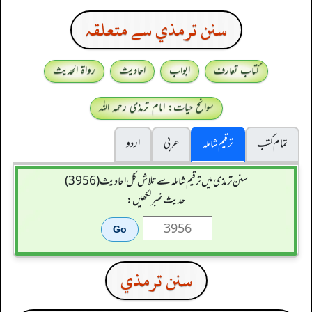
سنن ترمذي سے متعلقہ
کتاب تعارف
ابواب
احادیث
رواۃ الحدیث
سوانح حیات: امام ترمذی رحمہ اللہ
تمام کتب
ترقیم شاملہ
عربی
اردو
سنن ترمذی میں ترقیم شاملہ سے تلاش کل احادیث (3956)
حدیث نمبر لکھیں:
سنن ترمذي