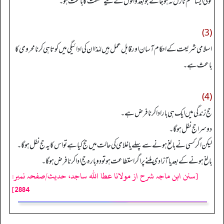
کوئی ایسا حکم نازل نہ ہو جائے جو بعد والوں کے لیے مشقت کا باعث ہو۔
(3)
اسلامی شریعت کے احکام آسان اور قابل عمل ہیں لہٰذا ان کی ادائیگی میں کوتاہی کرنا محرومی کا
باعث ہے۔
(4)
حج زندگی میں ایک ہی بار ادا کرنا فرض ہے۔
دوسرا حج نفل ہوگا۔
لیکن اگر کسی نے بالغ ہونے سے پہلے یا غلامی کی حالت میں حج کیا ہے تو اس کا یہ حج نفل ہوگا۔
بالغ ہونے کے بعد یا آزادی ملنے پر اگر استطاعت ہوتو دوبارہ حج ادا کرنا فرض ہوگا۔
[سنن ابن ماجہ شرح از مولانا عطا الله ساجد، حدیث/صفحہ نمبر:
2884]