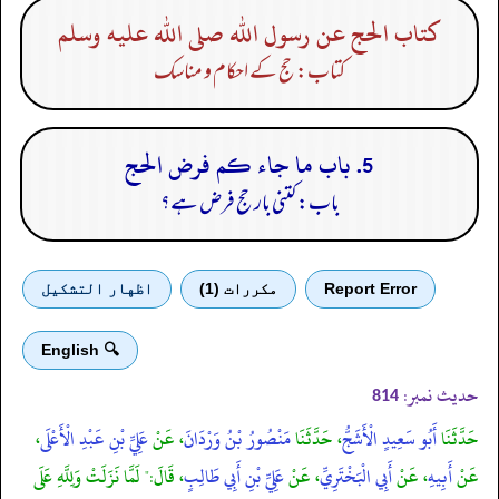
كتاب الحج عن رسول الله صلى الله عليه وسلم
کتاب: حج کے احکام و مناسک
5. باب ما جاء كم فرض الحج
باب: کتنی بار حج فرض ہے؟
Report Error
مكررات (1)
اظهار التشكيل
🔍 English
حدیث نمبر:
814
حَدَّثَنَا
أَبُو سَعِيدٍ الْأَشَجُّ
، حَدَّثَنَا
مَنْصُورُ بْنُ وَرْدَانَ
، عَنْ
عَلِيِّ بْنِ عَبْدِ الْأَعْلَى
،
عَنْ
أَبِيهِ
، عَنْ
أَبِي الْبَخْتَرِيِّ
، عَنْ
عَلِيِّ بْنِ أَبِي طَالِبٍ
، قَالَ:" لَمَّا نَزَلَتْ وَلِلَّهِ عَلَى