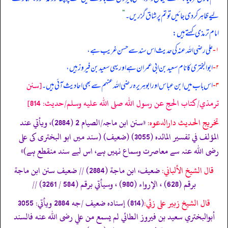
لیے ظاہر کر دی جائیں تو تم پر شاق گزریں۔‏‏‏‏
“
امام ترمذی کہتے ہیں:
۱-
علی رضی الله عنہ کی حدیث اس سند سے حسن غریب ہے،
۲-
ابوالبختری کا نام سعید بن ابی عمران ہے اور یہی سعید بن فیروز ہیں،
[سنن
۳-
اس باب میں ابن عباس اور ابوہریرہ رضی الله عنہم سے بھی احادیث آئی ہیں۔
ترمذي/كتاب الحج عن رسول الله صلى الله عليه وسلم/حدیث: 814]
تخریج الحدیث دارالدعوہ:
«سنن ابن ماجہ/الصیام 2 (2884)، ویأتي عند
المؤلف في تفسیر المائدہ (3055) (ضعیف) (سند میں ابو البختری کی علی
رضی الله عنہ سے معاصرت وسماع نہیں ہے، اس لیے سند منقطع ہے)»
قال الشيخ الألباني:
ضعيف، ابن ماجة (2884) // ضعيف سنن ابن ماجة
برقم (628) ، الإرواء (980) ، وسيأتي برقم (584 / 3261) //
قال الشيخ زبير على زئي:
(814) إسناده ضعيف /جه 2884 ويأتي: 3055
أبوالبختري سعيد بن فيروز الطائي لم يسمع من علي رضى الله عنه فالسند