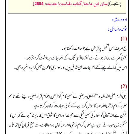
[سنن ابن ماجه/كتاب المناسك/حدیث: 2884]
پڑھیے۔)
اردو حاشہ:
فوائد و مسائل:
(1)
حج صرف اس شخص پر فرض ہے جو طاقت رکھتا ہو۔
یعنی گھر سے روانہ ہونے سے لیکر واپسی تک کے اخراجات برداشت کر سکتا ہو۔
اس میں کھانے پینے کے اخراجات بھی شامل ہیں اور سواری کا خرچ یعنی کرایہ وغیرہ بھی۔
(2)
نبی اکرم صلی اللہ علیہ وسلم اپنی مرضی سے کسی کام کو فرض یا حرام قرار نہیں دیتے تھے تاہم
صحابہ کرام رضی اللہ عنہ کا سوال کرنا ان کے شوق عبادت کو ظاہر کرتا ہے۔
ممکن ہے اللہ تعالی کو صحابہ کی کسی نیکی سے محبت اور اس کا شوق اس قدر پسند آجائے کہ اس کا
حکم نازل ہوجائے اس لیے صحابہ کرام رضی اللہ عنہ کو زیادہ سوالات سے منع فرما دیا گیا تھا تاکہ