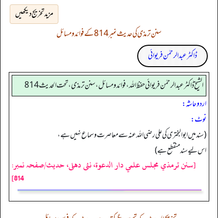
مزید تخریج دیکھیں
سنن ترمذی کی حدیث نمبر 814 کے فوائد و مسائل
ڈاکٹر عبدالرحمٰن فریوائی
الشیخ ڈاکٹر عبد الرحمٰن فریوائی حفظ اللہ، فوائد و مسائل، سنن ترمذی، تحت الحديث 814
اردو حاشہ:
نوٹ:
(سند میں ابو البختری کی علی رضی اللہ عنہ سے معاصرت و سماع نہیں ہے،
اس لیے سند منقطع ہے)
[سنن ترمذي مجلس علمي دار الدعوة، نئى دهلى، حدیث/صفحہ نمبر:
814]