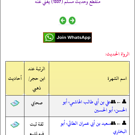
منقطع وحديث مسلم (1337) يغني عنه
الرواة الحديث:
الرتبة عند
اسم الشهرة
ابن حجر/
أحاديث
ذهبي
👤←👥
علي بن أبي طالب الهاشمي، أبو
صحابي
الحسن، أبو الحسين
👤←👥
سعيد بن أبي عمران الطائي، أبو
ثقة ثبت
البختري
فيه تشيع