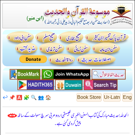
↩️
📌
🅰️
🧩
🔍
👥
🏠
Book Store
Ur-Latn
Eng
الحمدللہ! حدیث مبارک کی کتاب السنن الكبرى للبيهقي اردو عربی سرچ سہولت کے ساتھ
پیش کر دی گئی ہے۔