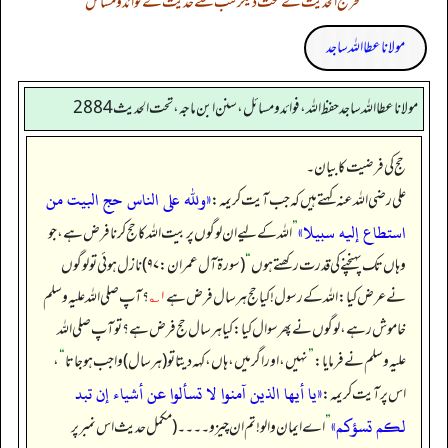
تخریج الحدیث کے تحت دیگر کتب سے حدیث کے فوائد و مسائل
مولانا عطا اللہ ساجد
مولانا عطا الله ساجد حفظ الله، فوائد و مسائل، سنن ابن ماجه، تحت الحديث2884
حج کی فرضیت کا بیان۔
«ولله على الناس حج البيت من
علی رضی اللہ عنہ کہتے ہیں کہ جب آیت کریمہ:
استطاع إليه سبيلا»
”
اللہ کے لیے ان لوگوں پر بیت اللہ کا حج کرنا فرض ہے، جو
وہاں تک پہنچنے کی قدرت رکھتے ہوں
“
(سورۃ آل عمران: ۹۷) نازل ہوئی تو لوگوں
نے عرض کیا: اللہ کے رسول! کیا حج ہر سال فرض ہے
۱؎
؟ آپ صلی اللہ علیہ وسلم
خاموش رہے، لوگوں نے پھر سوال کیا: کیا ہر سال حج فرض ہے؟ تو آپ صلی اللہ
علیہ وسلم نے فرمایا:
”
نہیں، اور اگر میں، ہاں، کہہ دیتا تو (ہر سال) واجب ہو جاتا
“
،
«يا أيها الذين آمنوا لا تسألوا عن أشياء إن تبد
اس پر آیت کریمہ:
لكم تسؤكم»
”
اے ایمان والو! تم ان چیزو۔۔۔۔ (مکمل حدیث اس نمبر پر