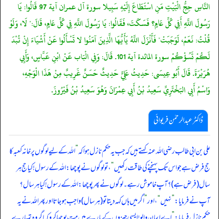
النَّاسِ حِجُّ الْبَيْتِ مَنِ اسْتَطَاعَ إِلَيْهِ سَبِيلا سورة آل عمران آية 97 قَالُوا: يَا
رَسُولَ اللَّهِ أَفِي كُلِّ عَامٍ؟ فَسَكَتَ، فَقَالُوا: يَا رَسُولَ اللَّهِ فِي كُلِّ عَامٍ، قَالَ:" لَا، وَلَوْ
قُلْتُ: نَعَمْ، لَوَجَبَتْ" فَأَنْزَلَ اللَّهُ يَأَيُّهَا الَّذِينَ آمَنُوا لا تَسْأَلُوا عَنْ أَشْيَاءَ إِنْ تُبْدَ
لَكُمْ تَسُؤْكُمْ سورة المائدة آية 101. قَالَ: وَفِي الْبَاب عَنْ ابْنِ عَبَّاسٍ، وَأَبِي
هُرَيْرَةَ. قَالَ أَبُو عِيسَى: حَدِيثُ عَلِيٍّ حَدِيثٌ حَسَنٌ غَرِيبٌ مِنْ هَذَا الْوَجْهِ،
وَاسْمُ أَبِي البَخْتَرِيِّ سَعِيدُ بْنُ أَبِي عِمْرَانَ وَهُوَ سَعِيدُ بْنُ فَيْرُوزَ.
ڈاکٹر عبدالرحمٰن فریوائی
علی بن ابی طالب رضی الله عنہ کہتے ہیں کہ
جب یہ حکم نازل ہوا کہ
”
اللہ کے لیے لوگوں پر خانہ کعبہ کا
حج فرض ہے جو اس تک پہنچنے کی طاقت رکھیں
“
، تو لوگوں نے پوچھا: اللہ کے رسول! کیا حج ہر
سال (فرض ہے)؟ آپ خاموش رہے۔ لوگوں نے پھر پوچھا: اللہ کے رسول! کیا ہر سال؟
آپ نے فرمایا:
”
نہیں
“
، اور
”
اگر میں ہاں کہہ دیتا تو (ہر سال) واجب ہو جاتا اور پھر اللہ نے یہ
حکم نازل فرمایا:
”
اے ایمان والو! ایسی چیزوں کے بارے میں مت پوچھا کرو کہ اگر وہ تمہارے