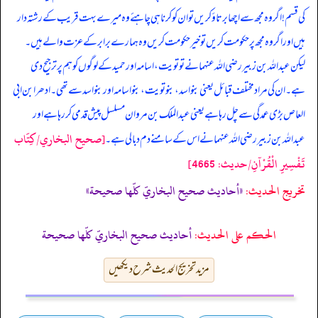
کی قسم! اگر وہ مجھ سے اچھا برتاؤ کریں تو ان کو کرنا ہی چاہئے وہ میرے بہت قریب کے رشتہ دار
ہیں اور اگر وہ مجھ پر حکومت کریں تو خیر حکومت کریں وہ ہمارے برابر کے عزت والے ہیں۔
لیکن عبداللہ بن زبیر رضی اللہ عنہما نے تو تویت، اسامہ اور حمید کے لوگوں کو ہم پر ترجیح دی
ہے۔ ان کی مراد مختلف قبائل یعنی بنو اسد، بنو تویت، بنو اسامہ اور بنو اسد سے تھی۔ ادھر ابن ابی
العاص بڑی عمدگی سے چل رہا ہے یعنی عبدالملک بن مروان مسلسل پیش قدمی کر رہا ہے اور
[صحيح البخاري/كِتَاب
عبداللہ بن زبیر رضی اللہ عنہما نے اس کے سامنے دم دبا لی ہے۔
تَفْسِيرِ الْقُرْآنِ/حدیث: 4665]
تخریج الحدیث:
«أحاديث صحيح البخاريّ كلّها صحيحة»
الحكم على الحديث:
أحاديث صحيح البخاريّ كلّها صحيحة
مزید تخریج الحدیث شرح دیکھیں