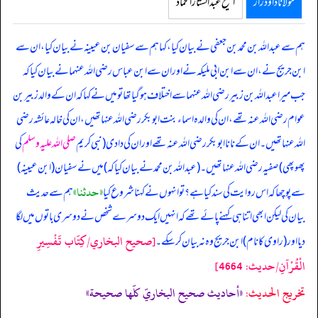
مولانا داود راز
الشیخ عبدالستار الحماد
ہم سے عبداللہ بن محمد بن جعفی نے بیان کیا، کہا ہم سے سفیان بن عیینہ نے بیان کیا، ان سے
ابن جریج نے، ان سے ابن ابی ملیکہ نے اور ان سے ابن عباس رضی اللہ عنہما نے بیان کیا کہ
جب میرا عبداللہ بن زبیر رضی اللہ عنہما سے اختلاف ہو گیا تھا تو میں نے کہا کہ ان کے والد زبیر بن
عوام رضی اللہ عنہ تھے، ان کی والدہ اسماء بنت ابوبکر رضی اللہ عنہا تھیں، ان کی خالہ عائشہ رضی
اللہ عنہا تھیں۔ ان کے نانا ابوبکر رضی اللہ عنہ تھے اور ان کی دادی (نبی کریم
صلی اللہ علیہ وسلم
کی
پھوپھی) صفیہ رضی اللہ عنہا تھیں۔ (عبداللہ بن محمد نے بیان کیا کہ) میں نے سفیان (ابن عیینہ)
«حدثنا»
سے پوچھا کہ اس روایت کی سند کیا ہے؟ تو انہوں نے کہنا شروع کیا
ہم سے حدیث
بیان کی لیکن ابھی اتنا ہی کہنے پائے تھے کہ انہیں ایک دوسرے شخص نے دوسری باتوں میں لگا
[صحيح البخاري/كِتَاب تَفْسِيرِ
دیا اور (راوی کا نام) ابن جریج وہ نہ بیان کر سکے۔
الْقُرْآنِ/حدیث: 4664]
تخریج الحدیث:
«أحاديث صحيح البخاريّ كلّها صحيحة»