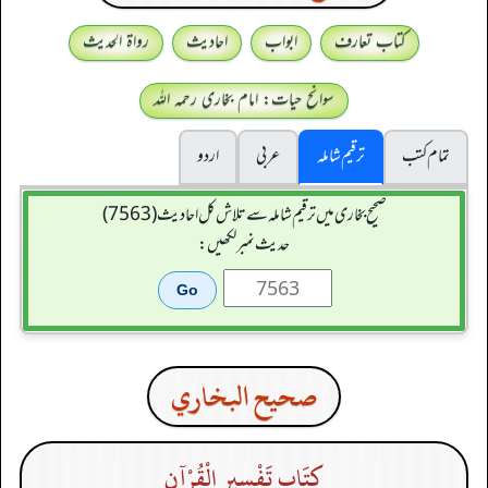
کتاب تعارف
ابواب
احادیث
رواۃ الحدیث
سوانح حیات: امام بخاری رحمہ اللہ
تمام کتب
ترقیم شاملہ
عربی
اردو
صحیح بخاری میں ترقیم شاملہ سے تلاش کل احادیث (7563)
حدیث نمبر لکھیں:
صحيح البخاري
كِتَاب تَفْسِيرِ الْقُرْآنِ