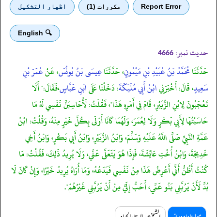
Report Error
مكررات (1)
اظهار التشكيل
🔍 English
حدیث نمبر:
4666
حَدَّثَنَا
مُحَمَّدُ بْنُ عُبَيْدِ بْنِ مَيْمُونٍ
، حَدَّثَنَا
عِيسَى بْنُ يُونُسَ
، عَنْ
عُمَرَ بْنِ
سَعِيدٍ
، قَالَ: أَخْبَرَنِي
ابْنُ أَبِي مُلَيْكَةَ
: دَخَلْنَا عَلَى
ابْنِ عَبَّاسٍ
،فَقَالَ:" أَلَا
تَعْجَبُونَ لِابْنِ الزُّبَيْرِ، قَامَ فِي أَمْرِهِ هَذَا"، فَقُلْتُ: لَأُحَاسِبَنَّ نَفْسِي لَهُ مَا
حَاسَبْتُهَا لِأَبِي بَكْرٍ وَلَا لِعُمَرَ، وَلَهُمَا كَانَا أَوْلَى بِكُلِّ خَيْرٍ مِنْهُ، وَقُلْتُ: ابْنُ
عَمَّةِ النَّبِيِّ صَلَّى اللَّهُ عَلَيْهِ وَسَلَّمَ، وَابْنُ الزُّبَيْرِ، وَابْنُ أَبِي بَكْرٍ، وَابْنُ أَخِي
خَدِيجَةَ، وَابْنُ أُخْتِ عَائِشَةَ، فَإِذَا هُوَ يَتَعَلَّى عَنِّي، وَلَا يُرِيدُ ذَلِكَ، فَقُلْتُ: مَا
كُنْتُ أَظُنُّ أَنِّي أَعْرِضُ هَذَا مِنْ نَفْسِي فَيَدَعُهُ، وَمَا أُرَاهُ يُرِيدُ خَيْرًا، وَإِنْ كَانَ لَا
بُدَّ لَأَنْ يَرُبَّنِي بَنُو عَمِّي، أَحَبُّ إِلَيَّ مِنْ أَنْ يَرُبَّنِي غَيْرُهُمْ".