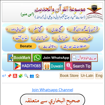
↩️
📌
🅰️
🧩
🔍
👥
🏠
Book Store
Ur-Latn
Eng
Join Whatsapp Channel
صحيح البخاري سے متعلقہ