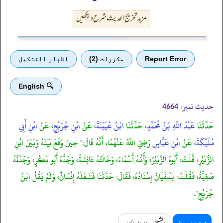
مزید تخریج الحدیث شرح دیکھیں
Report Error
مكررات (2)
اظهار التشكيل
🔍 English
حدیث نمبر:
4664
حَدَّثَنَا
عَبْدُ اللَّهِ بْنُ مُحَمَّدٍ
، حَدَّثَنَا
ابْنُ عُيَيْنَةَ
، عَنْ
ابْنِ جُرَيْجٍ
، عَنْ
ابْنِ أَبِي
مُلَيْكَةَ
، عَنْ
ابْنِ عَبَّاسٍ
رَضِيَ اللَّهُ عَنْهُمَا، أَنَّهُ قَالَ:" حِينَ وَقَعَ بَيْنَهُ وَبَيْنَ ابْنِ
الزُّبَيْرِ، قُلْتُ: أَبُوهُ الزُّبَيْرُ، وَأُمُّهُ أَسْمَاءُ، وَخَالَتُهُ عَائِشَةُ، وَجَدُّهُ أَبُو بَكْرٍ، وَجَدَّتُهُ
صَفِيَّةُ، فَقُلْتُ: لِسُفْيَانَ إِسْنَادُهُ، فَقَالَ: حَدَّثَنَا فَشَغَلَهُ إِنْسَانٌ، وَلَمْ يَقُلْ ابْنُ
جُرَيْجٍ".