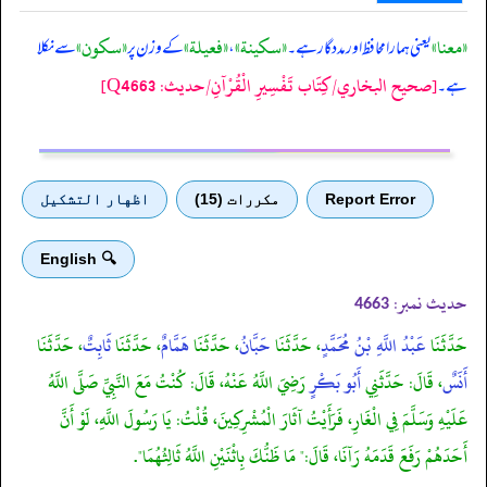
«معنا»
«سكينة»
«فعيلة»
«سكون»
یعنی ہمارا محافظ اور مددگار ہے۔
،
کے وزن پر
سے نکلا
[صحيح البخاري/كِتَاب تَفْسِيرِ الْقُرْآنِ/حدیث: Q4663]
ہے۔
Report Error
مكررات (15)
اظهار التشكيل
🔍 English
حدیث نمبر:
4663
حَدَّثَنَا
عَبْدُ اللَّهِ بْنُ مُحَمَّدٍ
، حَدَّثَنَا
حَبَّانُ
، حَدَّثَنَا
هَمَّامٌ
، حَدَّثَنَا
ثَابِتٌ
، حَدَّثَنَا
أَنَسٌ
، قَالَ: حَدَّثَنِي
أَبُو بَكْرٍ
رَضِيَ اللَّهُ عَنْهُ، قَالَ: كُنْتُ مَعَ النَّبِيِّ صَلَّى اللَّهُ
عَلَيْهِ وَسَلَّمَ فِي الْغَارِ، فَرَأَيْتُ آثَارَ الْمُشْرِكِينَ، قُلْتُ: يَا رَسُولَ اللَّهِ، لَوْ أَنَّ
أَحَدَهُمْ رَفَعَ قَدَمَهُ رَآنَا، قَالَ:" مَا ظَنُّكَ بِاثْنَيْنِ اللَّهُ ثَالِثُهُمَا".