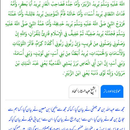
اللَّهُ عَلَيْهِ وَسَلَّمَ يُرِيدُ الزُّبَيْرَ، وَأَمَّا جَدُّهُ فَصَاحِبُ الْغَارِ يُرِيدُ أَبَا بَكْرٍ، وَأُمُّهُ
فَذَاتُ النِّطَاقِ يُرِيدُ أَسْمَاءَ، وَأَمَّا خَالَتُهُ فَأُمُّ الْمُؤْمِنِينَ يُرِيدُ عَائِشَةَ، وَأَمَّا عَمَّتُهُ
فَزَوْجُ النَّبِيِّ صَلَّى اللَّهُ عَلَيْهِ وَسَلَّمَ يُرِيدُ خَدِيجَةَ، وَأَمَّا عَمَّةُ النَّبِيِّ صَلَّى اللَّهُ عَلَيْهِ
وَسَلَّمَ فَجَدَّتُهُ يُرِيدُ صَفِيَّةَ، ثُمَّ عَفِيفٌ فِي الْإِسْلَامِ قَارِئٌ لِلْقُرْآنِ، وَاللَّهِ إِنْ
وَصَلُونِي وَصَلُونِي مِنْ قَرِيبٍ، وَإِنْ رَبُّونِي رَبُّونِي أَكْفَاءٌ كِرَامٌ، فَآثَرَ التُّوَيْتَاتِ
وَالْأُسَامَاتِ وَالْحُمَيْدَاتِ، يُرِيدُ أَبْطُنًا مِنْ بَنِي أَسَدٍ، بَنِي تُوَيْتٍ، وَبَنِي أُسَامَةَ،
وَبَنِي أَسَدٍ، إِنَّ ابْنَ أَبِي الْعَاصِ بَرَزَ يَمْشِي الْقُدَمِيَّةَ يَعْنِي عَبْدَ الْمَلِكِ بْنَ
مَرْوَانَ، وَإِنَّهُ لَوَّى ذَنَبَهُ يَعْنِي ابْنَ الزُّبَيْرِ".
مولانا داود راز
الشیخ عبدالستار الحماد
مجھ سے عبداللہ بن محمد جعفی نے بیان کیا، کہا کہ مجھ سے یحییٰ ابن معین نے بیان کیا، کہا ہم سے
حجاج بن محمد نے بیان کیا، ان سے ابن جریج نے بیان کیا، ان سے ابن ابی ملیکہ نے بیان کیا کہ
ابن عباس اور ابن زبیر رضی اللہ عنہم کے درمیان بیعت کا جھگڑا پیدا ہو گیا تھا۔ میں صبح کو ابن