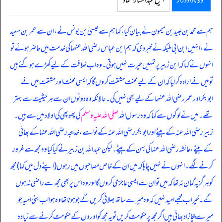
مولانا داود راز
الشیخ عبدالستار الحماد
ہم سے محمد بن عبید بن میمون نے بیان کیا، کہا ہم سے عیسیٰ بن یونس نے، ان سے عمر بن سعید
نے، انہیں ابن ابی ملیکہ نے خبر دی کہ
ہم ابن عباس رضی اللہ عنہما کی خدمت میں حاضر ہوئے تو
انہوں نے کہا کہ ابن زبیر پر تمہیں حیرت نہیں ہوتی۔ وہ اب خلافت کے لیے کھڑے ہو گئے ہیں
تو میں نے ارادہ کر لیا کہ ان کے لیے محنت مشقت کروں گا کہ ایسی محنت اور مشقت میں نے
ابوبکر اور عمر رضی اللہ عنہما کے لیے بھی نہیں کی۔ حالانکہ وہ دونوں ان سے ہر حیثیت سے بہتر
تھے۔ میں نے لوگوں سے کہا کہ وہ رسول اللہ
صلی اللہ علیہ وسلم
کی پھوپھی کی اولاد میں سے ہیں۔
زبیر رضی اللہ عنہ کے بیٹے اور ابوبکر رضی اللہ عنہ کے نواسے، خدیجہ رضی اللہ عنہا کے بھائی
کے بیٹے، عائشہ رضی اللہ عنہا کی بہن کے بیٹے۔ لیکن عبداللہ بن زبیر نے کیا کیا وہ مجھ سے غرور
کرنے لگے۔ انہوں نے نہیں چاہا کہ میں ان کے خاص مصاحبوں میں رہوں (اپنے دل میں کہا) مجھ
کو ہرگز یہ گمان نہ تھا کہ میں تو ان سے ایسی عاجزی کروں گا اور وہ اس پر بھی مجھ سے راضی نہ ہوں
گے۔ خیر اب مجھے امید نہیں کہ وہ میرے ساتھ بھلائی کریں گے جو ہونا تھا وہ ہوا اب بنی امیہ جو
میرے چچا زاد بھائی ہیں اگر مجھ پر حکومت کریں تو یہ مجھ کو اوروں کے حکومت کرنے سے زیادہ