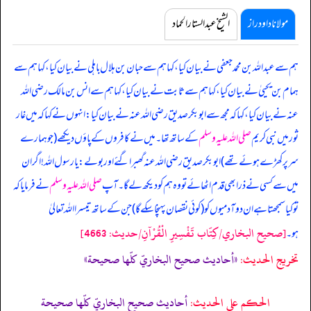
مولانا داود راز
الشیخ عبدالستار الحماد
ہم سے عبداللہ بن محمد جعفی نے بیان کیا، کہا ہم سے حبان بن ہلال باہلی نے بیان کیا، کہا ہم سے
ہمام بن یحییٰ نے بیان کیا، کہا ہم سے ثابت نے بیان کیا، کہا ہم سے انس بن مالک رضی اللہ
عنہ نے بیان کیا، کہا کہ
مجھ سے ابوبکر صدیق رضی اللہ عنہ نے بیان کیا: انہوں نے کہا کہ میں غار
ثور میں نبی کریم
صلی اللہ علیہ وسلم
کے ساتھ تھا۔ میں نے کافروں کے پاؤں دیکھے (جو ہمارے
سر پر کھڑے ہوئے تھے) ابوبکر صدیق رضی اللہ عنہ گھبرا گئے اور بولے: یا رسول اللہ! اگر ان
میں سے کسی نے ذرا بھی قدم اٹھائے تو وہ ہم کو دیکھ لے گا۔ آپ
صلی اللہ علیہ وسلم
نے فرمایا کہ
تو کیا سمجھتا ہے ان دو آدمیوں کو (کوئی نقصان پہنچا سکے گا) جن کے ساتھ تیسرا اللہ تعالیٰ
[صحيح البخاري/كِتَاب تَفْسِيرِ الْقُرْآنِ/حدیث: 4663]
ہو۔
تخریج الحدیث:
«أحاديث صحيح البخاريّ كلّها صحيحة»
الحكم على الحديث:
أحاديث صحيح البخاريّ كلّها صحيحة