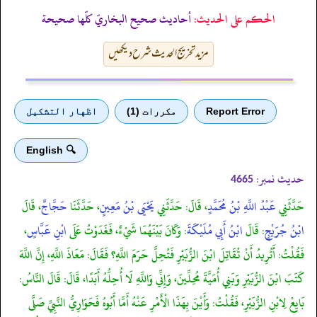
الحكم على الحديث:
أحاديث صحيح البخاريّ كلّها صحيحة
مزید تخریج الحدیث شرح دیکھیں
Report Error
مكررات (1)
اظهار التشكيل
🔍 English
حدیث نمبر:
4665
حَدَّثَنِي
عَبْدُ اللَّهِ بْنُ مُحَمَّدٍ
، قَالَ: حَدَّثَنِي
يَحْيَى بْنُ مَعِينٍ
، حَدَّثَنَا
حَجَّاجٌ
، قَالَ
ابْنُ جُرَيْجٍ
: قَالَ
ابْنُ أَبِي مُلَيْكَةَ
: وَكَانَ بَيْنَهُمَا شَيْءٌ، فَغَدَوْتُ عَلَى
ابْنِ عَبَّاسٍ
،
فَقُلْتُ: أَتُرِيدُ أَنْ تُقَاتِلَ ابْنَ الزُّبَيْرِ فَتُحِلَّ حَرَمَ اللَّهِ؟ فَقَالَ: مَعَاذَ اللَّهِ، إِنَّ اللَّهَ
كَتَبَ ابْنَ الزُّبَيْرِ وَبَنِي أُمَيَّةَ مُحِلِّينَ، وَإِنِّي وَاللَّهِ لَا أُحِلُّهُ أَبَدًا، قَالَ: قَالَ النَّاسُ:
بَايِعْ لِابْنِ الزُّبَيْرِ، فَقُلْتُ: وَأَيْنَ بِهَذَا الْأَمْرِ عَنْهُ أَمَّا أَبُوهُ فَحَوَارِيُّ النَّبِيِّ صَلَّى