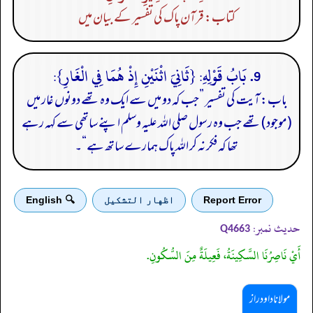
کتاب: قرآن پاک کی تفسیر کے بیان میں
9. بَابُ قَوْلِهِ: {ثَانِيَ اثْنَيْنِ إِذْ هُمَا فِي الْغَارِ}:
باب: آیت کی تفسیر ”جب کہ دو میں سے ایک وہ تھے دونوں غار میں
(موجود) تھے جب وہ رسول صلی اللہ علیہ وسلم اپنے ساتھی سے کہہ رہے
تھا کہ فکر نہ کر اللہ پاک ہمارے ساتھ ہے“۔
Report Error
اظهار التشكيل
🔍 English
حدیث نمبر:
Q4663
أَيْ نَاصِرُنَا السَّكِينَةُ، فَعِيلَةٌ مِنَ السُّكُونِ.
مولانا داود راز