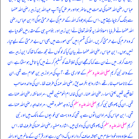
عباس رضی اللہ عنہما کی خدمت میں حاضر ہوا اور عرض کیا آپ عبداللہ بن زبیر رضی اللہ عنہما
سے جنگ کرنا چاہتے ہیں، اس کے باوجود کہ اللہ کے حرم کی بےحرمتی ہو گی؟ ابن عباس رضی
اللہ عنہما نے فرمایا: معاذاللہ! یہ تو اللہ تعالیٰ نے ابن زبیر اور بنو امیہ ہی کے مقدر میں لکھ دیا ہے
کہ وہ حرم کی بےحرمتی کریں۔ اللہ کی قسم! میں کسی صورت میں بھی اس بےحرمتی کے لیے تیار
نہیں ہوں۔ ابن عباس رضی اللہ عنہما نے بیان کیا کہ لوگوں نے مجھ سے کہا تھا کہ ابن زبیر سے
بیعت کر لو۔ میں نے ان سے کہا کہ مجھے ان کی خلافت کو تسلیم کرنے میں کیا تامل ہو سکتا ہے، ان
کے والد نبی کریم
صلی اللہ علیہ وسلم
کے حواری تھے، آپ کی مراد زبیر بن عوام سے تھی۔ ان
کے نانا صاحب غار تھے، اشارہ ابوبکر صدیق رضی اللہ عنہ کی طرف تھا۔ ان کی والدہ صاحب
نطاقین تھیں یعنی اسماء رضی اللہ عنہا۔ ان کی خالہ ام المؤمنین تھیں، مراد عائشہ رضی اللہ عنہا سے
تھی۔ ان کی پھوپھی نبی کریم
صلی اللہ علیہ وسلم
کی زوجہ مطہرہ تھیں، مراد خدیجہ رضی اللہ عنہا سے
تھی۔ ابن عباس کی مراد ان باتوں سے یہ تھی کہ وہ بہت سی خوبیوں کے مالک ہیں اور نبی
کریم
صلی اللہ علیہ وسلم
کی پھوپھی ان کی دادی ہیں، اشارہ صفیہ رضی اللہ عنہا کی طرف تھا۔ اس
کے علاوہ وہ خود اسلام میں ہمیشہ صاف کردار اور پاک دامن رہے اور قرآن کے عالم ہیں اور اللہ