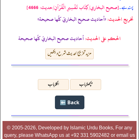
[صحيح البخاري/كِتَاب تَفْسِيرِ الْقُرْآنِ/حدیث: 4666]
پسند ہے۔
تخریج الحدیث:
«أحاديث صحيح البخاريّ كلّها صحيحة»
الحكم على الحديث:
أحاديث صحيح البخاريّ كلّها صحيحة
مزید تخریج الحدیث شرح دیکھیں
پچھلا باب
اگلا باب
Back ⬅️
© 2005-2026, Developed by Islamic Urdu Books, For any
query, please WhatsApp us at +92 331 5902482 or email us