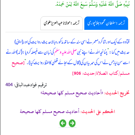
نَبِيِّهِ صَلَّى اللَّهُ عَلَيْهِ وَسَلَّمَ سَمِعَ اللَّهُ لِمَنْ حَمِدَهُ.
ترجمہ:سلطان محمود جلالپوری
ترجمہ:مولانا عبدالعزیز علوی
قتادہ کے ایک اور شاگرد معمر نے اسی سند کے ساتھ مذکورہ بالا حدیث روایت کی اور (اپنی)
حدیث میں کہا:
”
چنانچہ اللہ نے اپنے نبی
صلی اللہ علیہ وسلم
کی زبان سے فیصلہ کر دیا: (کہ) اللہ نے
[صحيح
اسے سن لیا جس نے اس کی حمد بیان کی (قال کے بجائے قضی کا لفظ روایت کیا)۔
“
مسلم/كتاب الصلاة/حدیث: 906]
ترقیم فوادعبدالباقی:
404
تخریج الحدیث:
«أحاديث صحيح مسلم كلها صحيحة»
الحكم على الحديث:
أحاديث صحيح مسلم كلها صحيحة