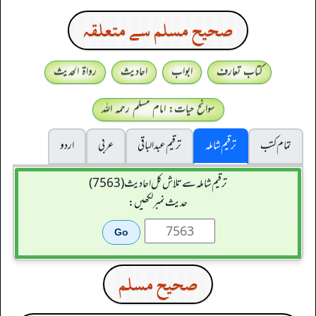
صحيح مسلم سے متعلقہ
کتاب تعارف
ابواب
احادیث
رواۃ الحدیث
سوانح حیات: امام مسلم رحمہ اللہ
تمام کتب
ترقیم شاملہ
ترقيم عبدالباقی
عربی
اردو
ترقیم شاملہ سے تلاش کل احادیث (7563)
حدیث نمبر لکھیں:
صحيح مسلم