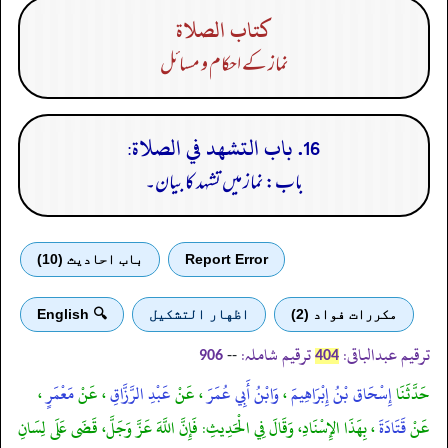
كتاب الصلاة
نماز کے احکام و مسائل
16. باب التشهد في الصلاة:
باب: نماز میں تشہد کا بیان۔
Report Error
باب احادیث (10)
مكررات فواد (2)
اظهار التشكيل
🔍 English
ترقیم عبدالباقی:
ترقیم شاملہ:
--
906
404
حَدَّثَنَا
إِسْحَاق بْنُ إِبْرَاهِيمَ
،
وَابْنُ أَبِي عُمَرَ
، عَنْ
عَبْدِ الرَّزَّاقِ
، عَنْ
مَعْمَرٍ
،
عَنْ
قَتَادَةَ
، بِهَذَا الإِسْنَادِ، وَقَالَ فِي الْحَدِيثِ: فَإِنَّ اللَّهَ عَزَّ وَجَلَّ، قَضَى عَلَى لِسَانِ