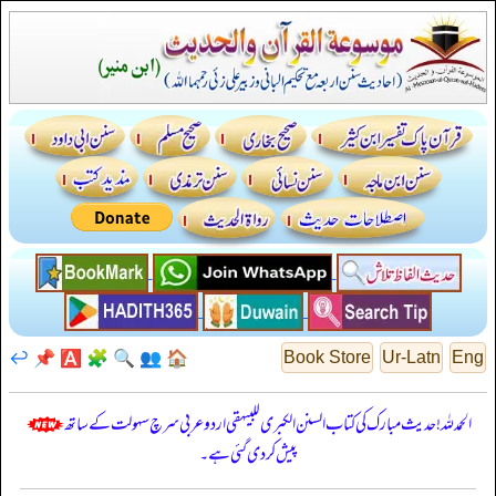
↩️
📌
🅰️
🧩
🔍
👥
🏠
Book Store
Ur-Latn
Eng
الحمدللہ! حدیث مبارک کی کتاب السنن الكبرى للبيهقي اردو عربی سرچ سہولت کے ساتھ
پیش کر دی گئی ہے۔