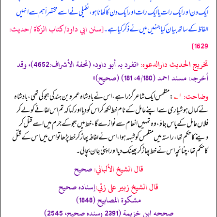
ایک دن اور ایک رات یا ایک رات اور ایک دن کا کھانا ہو، نفیلی نے اسے مختصراً ہم سے انہیں
[سنن ابي داود/كتاب الزكاة /حدیث:
الفاظ کے ساتھ بیان کیا جنہیں میں نے ذکر کیا ہے۔
1629]
تخریج الحدیث دارالدعوہ:
«‏‏‏‏تفرد بہ أبو داود، (تحفة الأشراف:4652)، وقد
أخرجہ: مسند احمد (4/180، 181) (صحیح)»
وضاحت:
۱؎
: متلمس ایک شاعر گزرا ہے، اس نے بادشاہ عمرو بن ہند کی ہجو کی تھی، بادشاہ
نے کمال ہوشیاری سے اپنے عامل کے نام خط لکھ کر اس کو دیا اور کہا کہ تم اس لفافے کو لے کر
فلاں عامل کے پاس جاؤ، وہ تمہیں انعام سے نوازے گا، خط میں ہجو کے جرم میں اسے قتل کر
دینے کا حکم تھا، راستہ میں متلمس کو شبہہ ہوا، اس نے لفافہ پھاڑ کر خط پڑھا تو اس میں اس کے قتل
کا حکم تھا، چنانچہ اس نے خط پھاڑ کر پھینک دیا اور اپنی جان بچا لی۔
قال الشيخ الألباني:
صحيح
قال الشيخ زبير على زئي:
إسناده صحيح
مشكوة المصابيح (1848)
صححه ابن خزيمة (2391 وسنده صحيح، 2545)