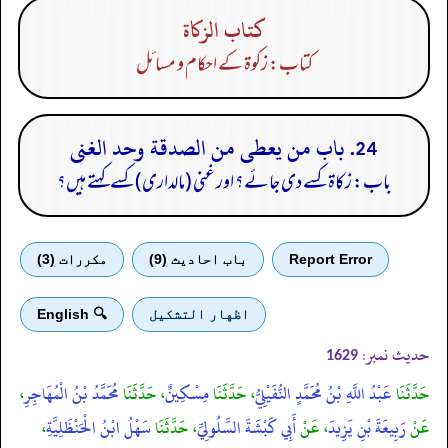
كتاب الزكاة
کتاب: زکوۃ کے احکام و مسائل
24. باب من يعطى من الصدقة وحد الغنى
باب: زکاۃ کسے دی جائے؟ اور غنی (مالداری) کسے کہتے ہیں؟
Report Error
باب احادیث (9)
مكررات (3)
اظهار التشكيل
🔍 English
حدیث نمبر:
1629
حَدَّثَنَا
عَبْدُ اللَّهِ بْنُ مُحَمَّدٍ النُّفَيْلِيُّ
، حَدَّثَنَا
مِسْكِينٌ
، حَدَّثَنَا
مُحَمَّدُ بْنُ الْمُهَاجِرِ
،
عَنْ
رَبِيعَةَ بْنِ يَزِيدَ
، عَنْ
أَبِي كَبْشَةَ السَّلُولِيِّ
، حَدَّثَنَا
سَهْلُ ابْنُ الْحَنْظَلِيَّةِ
،