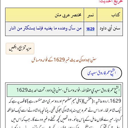
تخريج الحديث:
کتاب
نمبر
مختصر عربی متن
سنن أبي داود
من سأل وعنده ما يغنيه فإنما يستكثر من النار
1629
مزید تخریج دیکھیں
سنن ابوداود کی حدیث نمبر 1629 کے فوائد و مسائل
الشیخ عمر فاروق سعیدی
الشيخ عمر فاروق سعيدي حفظ الله، فوائد و مسائل، سنن ابي داود ، تحت الحديث 1629
1629. اردو حاشیہ: (ملتمس)(پہلی میم مضموم ا ور دوسری مشد مکسور ہے) کا قصہ یہ ہے کہ
ایک شاعر تھا۔ اور اس نے عمرو بن ہند بادشاہ کی ہجو کی تھی۔چنانچہ بادشاہ نے اسے ا یک خط لکھ
کردیا۔میرے فلاں عامل کے پاس جائو۔وہ تمھیں کچھ تحفے وغیرہ دے گا۔جب کہ اس میں