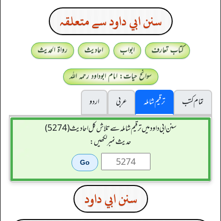
سنن ابي داود سے متعلقہ
کتاب تعارف
ابواب
احادیث
رواۃ الحدیث
سوانح حیات: امام ابوداود رحمہ اللہ
تمام کتب
ترقیم شاملہ
عربی
اردو
سنن ابي داود میں ترقیم شاملہ سے تلاش کل احادیث (5274)
حدیث نمبر لکھیں:
سنن ابي داود