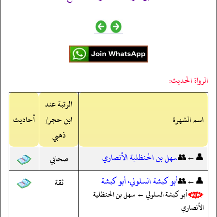
الرواة الحديث:
الرتبة عند
اسم الشهرة
ابن حجر/
أحاديث
ذهبي
👤←👥
سهل بن الحنظلية الأنصاري
صحابي
👤←👥
أبو كبشة السلولي، أبو كبشة
ثقة
أبو كبشة السلولي ← سهل بن الحنظلية
الأنصاري