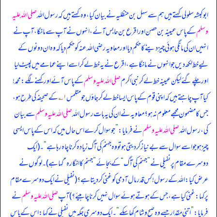
ابوکبشہ سلولی کہتے ہیں ہم سے سہل بن حنظلیہ نے بیان کیا، وہ کہتے ہیں کہ
رسول اللہ
صلی اللہ علیہ
وسلم
کے پاس عیینہ بن حصن اور اقرع بن حابس آئے، انہوں نے آپ سے مانگا، آپ نے
انہیں ان کی مانگی ہوئی چیز دینے کا حکم دیا اور معاویہ رضی اللہ عنہ کو حکم دیا کہ وہ ان دونوں کے
لیے خط لکھ دیں جو انہوں نے مانگا ہے، اقرع نے یہ خط لے کر اسے اپنے عمامے میں لپیٹ لیا
اور چلے گئے لیکن عیینہ خط لے کر نبی اکرم
صلی اللہ علیہ وسلم
کے پاس آئے اور کہنے لگے: محمد!
کیا آپ چاہتے ہیں کہ اپنی قوم کے پاس ایسا خط لے کر جاؤں جو متلمس
۱؎
کے صحیفہ کی طرح ہو،
جس کا مضمون مجھے معلوم نہ ہو؟ معاویہ نے ان کی یہ بات رسول اللہ
صلی اللہ علیہ وسلم
سے بیان
کی، رسول اللہ
صلی اللہ علیہ وسلم
نے فرمایا:
”
جو سوال کرے اس حال میں کہ اس کے پاس ایسی
چیز ہو جو اسے سوال سے بے نیاز کر دیتی ہو تو وہ جہنم کی آگ زیادہ کرنا چاہ رہا ہے
“
۔ (ایک
دوسرے مقام پر نفیلی نے
”
جہنم کی آگ
“
کے بجائے
”
جہنم کا انگارہ
“
کہا ہے)۔ لوگوں نے
عرض کیا: اللہ کے رسول! کس قدر مال آدمی کو غنی کر دیتا ہے؟ (نفیلی نے ایک دوسرے مقام
پر کہا: غنی کیا ہے، جس کے ہوتے ہوئے سوال نہیں کرنا چاہیئے؟) آپ
صلی اللہ علیہ وسلم
نے
فرمایا:
”
اتنی مقدار جسے وہ صبح و شام کھا سکے
“
۔ ایک دوسری جگہ میں نفیلی نے کہا: اس کے پاس