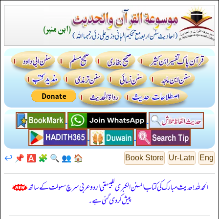
↩️
📌
🅰️
🧩
🔍
👥
🏠
Book Store
Ur-Latn
Eng
الحمدللہ! حدیث مبارک کی کتاب السنن الكبرى للبيهقي اردو عربی سرچ سہولت کے ساتھ
پیش کر دی گئی ہے۔