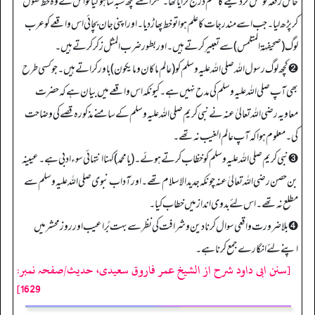
حامل رقعہ کو قتل کردینے کا حکم درج کرایا تھا۔ مگر اسے کچھ شبہ سا ہوگیا تو اُ س نے وہ خط کھول
کر پڑھ لیا۔ جب اسے مندرجات کا علم ہوا تو خط پھاڑ دیا۔ اور اپنی جان بچائی اس واقعے کو عرب
لوگ (صحیفہۃ المتلمس) سے تعبیر کرتے ہیں۔اور بطور ضرب المثل زکر کرتے ہیں۔
➋ کچھ لوگ رسول اللہ صلی اللہ علیہ وسلم کو (عالم ماکان وما یکون) باور کراتے ہیں۔ جو کسی طرح
بھی آپ صلی اللہ علیہ وسلم کی مدح نہیں ہے۔ کیونکہ اس واقعے میں بیان ہے کہ حضرت
معاویہ رضی اللہ تعالیٰ عنہ نے نبی کریم صلی اللہ علیہ وسلم کے سامنے مذکورہ قصے کی وضاحت
کی۔ معلوم ہوا کہ آپ عالم الغیب نہ تھے۔
➌ نبی کریم صلی اللہ علیہ وسلم کو خظاب کرتے ہوئے۔ (یا محمد) کہنا انتہائی سوء ادبی ہے۔عیینہ
بن حصن رضی اللہ تعالیٰ عنہ چونکہ جدید الاسلام تھے۔ اور آداب نبوی صلی اللہ علیہ وسلم سے
مطلع نہ تھے۔ اس لئے بدوی انداز میں خطاب کیا۔
➍ بلاضرورت واقعی سوال کرنا دین وشرافت کی نظر سے بہت بُرا عیب اور روز محشر میں
اپنے لئے انگارے جمع کرنا ہے۔
[سنن ابی داود شرح از الشیخ عمر فاروق سعیدی، حدیث/صفحہ نمبر:
1629]